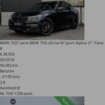
BMW 750
7-serie BMW 750i xDrive M Sport Alpina 21'' Pano
B
€ 38.950
05/2018
94.983 km
Benzine
- (l/100 km)
2
,
8
Autobedrijf
NL 7047 CZ
Braamt