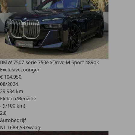
BMW 750
7-serie 750e xDrive M Sport 489pk
ExclusiveLounge/
€ 104.950
08/2024
29.984 km
Elektro/Benzine
- (l/100 km)
2
,
8
Autobedrijf
NL 1689 AR
Zwaag