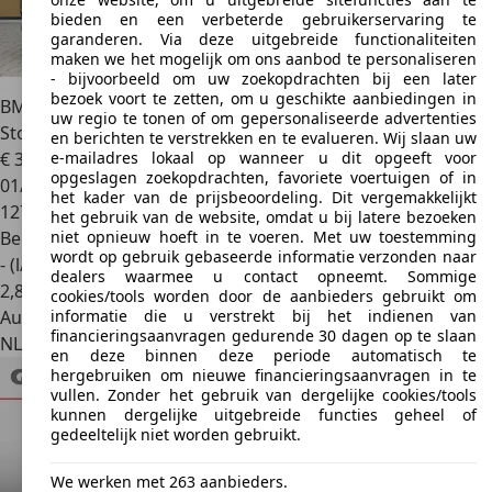
bieden en een verbeterde gebruikerservaring te
garanderen. Via deze uitgebreide functionaliteiten
maken we het mogelijk om ons aanbod te personaliseren
- bijvoorbeeld om uw zoekopdrachten bij een later
bezoek voort te zetten, om u geschikte aanbiedingen in
BMW 740
7-serie 740i High Executive * Schuifdak *
uw regio te tonen of om gepersonaliseerde advertenties
Stoelmas
en berichten te verstrekken en te evalueren. Wij slaan uw
e-mailadres lokaal op wanneer u dit opgeeft voor
€ 34.950
opgeslagen zoekopdrachten, favoriete voertuigen of in
01/2018
het kader van de prijsbeoordeling. Dit vergemakkelijkt
127.964 km
het gebruik van de website, omdat u bij latere bezoeken
niet opnieuw hoeft in te voeren. Met uw toestemming
Benzine
wordt op gebruik gebaseerde informatie verzonden naar
- (l/100 km)
dealers waarmee u contact opneemt. Sommige
2
,
8
cookies/tools worden door de aanbieders gebruikt om
informatie die u verstrekt bij het indienen van
Autobedrijf
financieringsaanvragen gedurende 30 dagen op te slaan
NL 4191 PC
Geldermalsen
en deze binnen deze periode automatisch te
hergebruiken om nieuwe financieringsaanvragen in te
vullen. Zonder het gebruik van dergelijke cookies/tools
kunnen dergelijke uitgebreide functies geheel of
gedeeltelijk niet worden gebruikt.
We werken met 263 aanbieders.