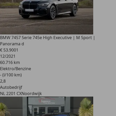
BMW 745
7 Serie 745e High Executive | M Sport |
Panorama d
€ 53.900
1
12/2021
60.716 km
Elektro/Benzine
- (l/100 km)
2
,
8
Autobedrijf
NL 2201 CX
Noordwijk