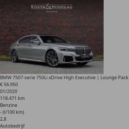
BMW 750
7-serie 750Li xDrive High Executive | Lounge Pack
€ 56.950
01/2020
118.471 km
Benzine
- (l/100 km)
2
,
8
Autobedrijf