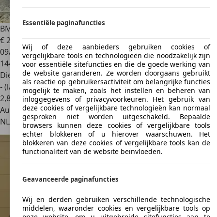
Essentiële paginafuncties
BMW 750
7-serie 750d xDrive Individual Edition M-PAKKET
€ 23.999
Wij of deze aanbieders gebruiken cookies of
09/2014
vergelijkbare tools en technologieën die noodzakelijk zijn
144.264 km
voor essentiële sitefuncties en die de goede werking van
de website garanderen. Ze worden doorgaans gebruikt
Diesel
als reactie op gebruikersactiviteit om belangrijke functies
- (l/100 km)
mogelijk te maken, zoals het instellen en beheren van
2
,
8
inloggegevens of privacyvoorkeuren. Het gebruik van
deze cookies of vergelijkbare technologieën kan normaal
Autobedrijf
gesproken niet worden uitgeschakeld. Bepaalde
NL 7602 PW
Almelo
browsers kunnen deze cookies of vergelijkbare tools
echter blokkeren of u hierover waarschuwen. Het
blokkeren van deze cookies of vergelijkbare tools kan de
functionaliteit van de website beïnvloeden.
Geavanceerde paginafuncties
Wij en derden gebruiken verschillende technologische
middelen, waaronder cookies en vergelijkbare tools op
onze website, om u uitgebreide sitefuncties aan te