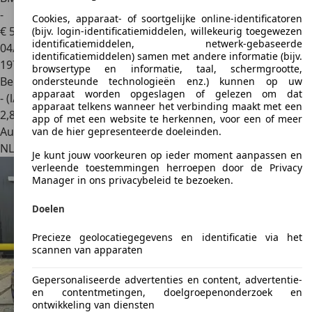
-
Cookies, apparaat- of soortgelijke online-identificatoren
€ 5.490
(bijv. login-identificatiemiddelen, willekeurig toegewezen
identificatiemiddelen, netwerk-gebaseerde
04/2002
identificatiemiddelen) samen met andere informatie (bijv.
197.578 km
browsertype en informatie, taal, schermgrootte,
Benzine
ondersteunde technologieën enz.) kunnen op uw
apparaat worden opgeslagen of gelezen om dat
- (l/100 km)
apparaat telkens wanneer het verbinding maakt met een
2
,
8
app of met een website te herkennen, voor een of meer
Autobedrijf
van de hier gepresenteerde doeleinden.
NL 7961 ED
Ruinerwold
Je kunt jouw voorkeuren op ieder moment aanpassen en
verleende toestemmingen herroepen door de Privacy
Manager in ons privacybeleid te bezoeken.
Doelen
Precieze geolocatiegegevens en identificatie via het
scannen van apparaten
Gepersonaliseerde advertenties en content, advertentie-
en contentmetingen, doelgroepenonderzoek en
ontwikkeling van diensten