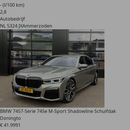
- (l/100 km)
2
,
8
Autobedrijf
NL 5324 JX
Ammerzoden
BMW 745
7-Serie 745e M-Sport Shadowline Schuifdak
Doningto
€ 41.999
1