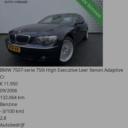
BMW 750
7-serie 750i High Executive Leer Xenon Adaptive
Cr
€ 11.950
09/2006
132.064 km
Benzine
- (l/100 km)
2
,
8
Autobedrijf