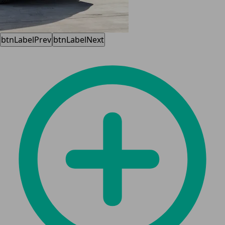
btnLabelPrev
btnLabelNext