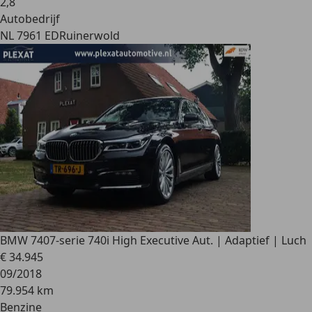
2
,
8
Autobedrijf
NL 7961 ED
Ruinerwold
BMW 740
7-serie 740i High Executive Aut. | Adaptief | Luch
€ 34.945
09/2018
79.954 km
Benzine