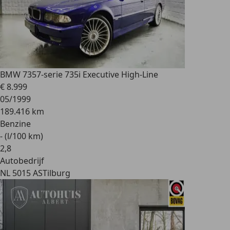
BMW 735
7-serie 735i Executive High-Line
€ 8.999
05/1999
189.416 km
Benzine
- (l/100 km)
2
,
8
Autobedrijf
NL 5015 AS
Tilburg