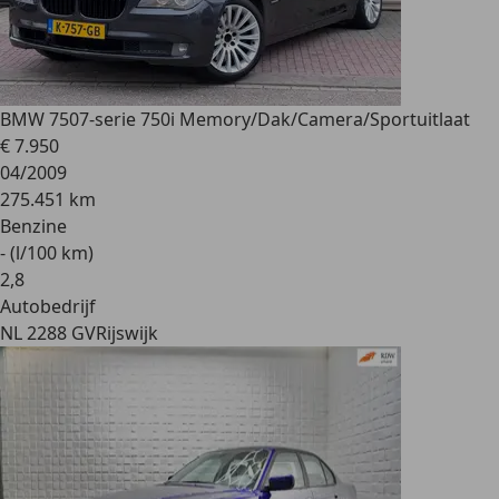
BMW 750
7-serie 750i Memory/Dak/Camera/Sportuitlaat
€ 7.950
04/2009
275.451 km
Benzine
- (l/100 km)
2
,
8
Autobedrijf
NL 2288 GV
Rijswijk