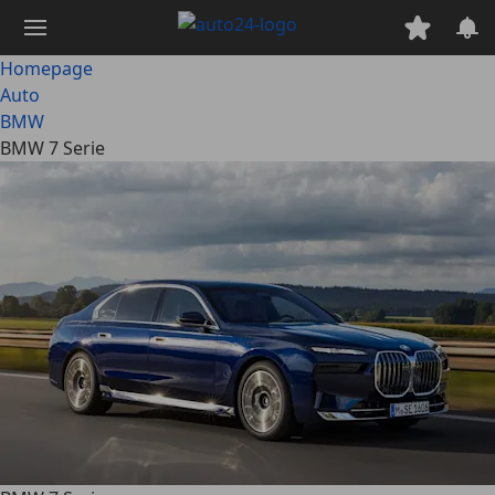
Ga
naar
hoofdinhoud
Homepage
Auto
BMW
BMW 7 Serie