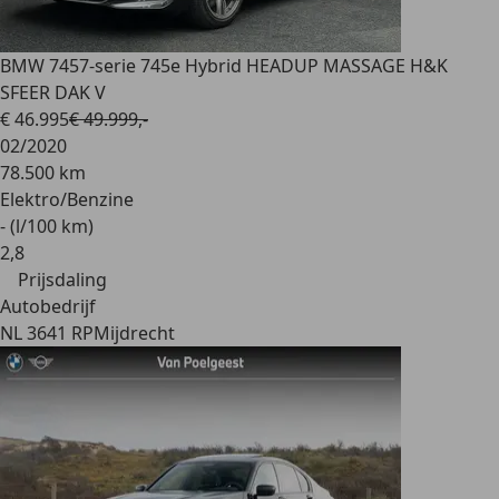
BMW 745
7-serie 745e Hybrid HEADUP MASSAGE H&K
SFEER DAK V
€ 46.995
€ 49.999,-
02/2020
78.500 km
Elektro/Benzine
- (l/100 km)
2
,
8
Prijsdaling
Autobedrijf
NL 3641 RP
Mijdrecht