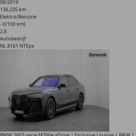
08/2019
136.235 km
Elektro/Benzine
- (l/100 km)
2
,
8
Autobedrijf
NL 8161 NT
Epe
BMW 760
7-serie M760e xDrive | Exclusive Lounge | B&W |