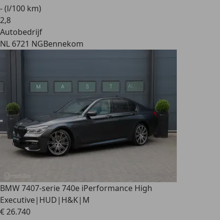
- (l/100 km)
2
,
8
Autobedrijf
NL 6721 NG
Bennekom
BMW 740
7-serie 740e iPerformance High
Executive|HUD|H&K|M
€ 26.740