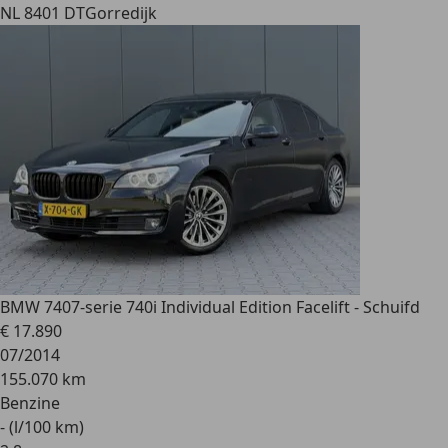
NL 8401 DT
Gorredijk
BMW 740
7-serie 740i Individual Edition Facelift - Schuifd
€ 17.890
07/2014
155.070 km
Benzine
- (l/100 km)