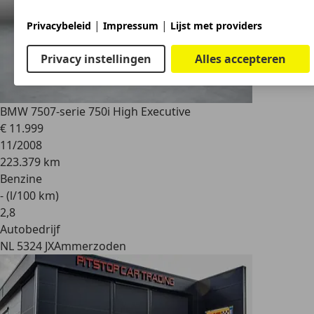
|
|
Privacybeleid
Impressum
Lijst met providers
Privacy instellingen
Alles accepteren
BMW 750
7-serie 750i High Executive
€ 11.999
11/2008
223.379 km
Benzine
- (l/100 km)
2
,
8
Autobedrijf
NL 5324 JX
Ammerzoden