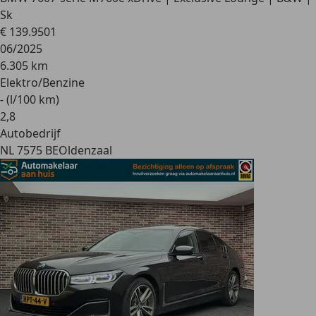
Sk
€ 139.950
1
06/2025
6.305 km
Elektro/Benzine
- (l/100 km)
2
,
8
Autobedrijf
NL 7575 BE
Oldenzaal