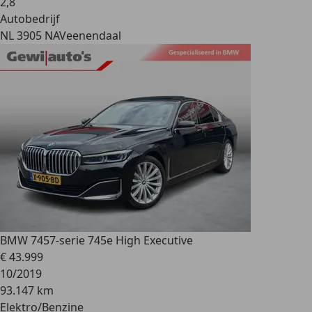
2
,
8
Autobedrijf
NL 3905 NA
Veenendaal
BMW 745
7-serie 745e High Executive
€ 43.999
10/2019
93.147 km
Elektro/Benzine