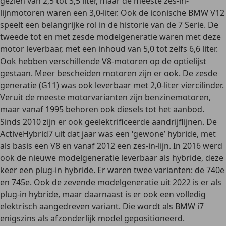
gezien van 2,5 tot 3,5 liter, maar de meeste zes-in-
lijnmotoren waren een 3,0-liter. Ook de
iconische BMW V12
speelt een belangrijke rol in de historie van de 7 Serie. De
tweede tot en met zesde modelgeneratie waren met deze
motor leverbaar, met een inhoud van 5,0 tot zelfs 6,6 liter.
Ook hebben verschillende
V8-motoren
op de optielijst
gestaan. Meer bescheiden motoren zijn er ook. De zesde
generatie (G11) was ook leverbaar met 2,0-liter viercilinder.
Veruit de meeste motorvarianten zijn benzinemotoren,
maar vanaf 1995 behoren ook diesels tot het aanbod.
Sinds 2010 zijn er ook
geëlektrificeerde aandrijflijnen
. De
ActiveHybrid7 uit dat jaar was een ‘gewone’ hybride, met
als basis een V8 en vanaf 2012 een zes-in-lijn. In 2016 werd
ook de nieuwe modelgeneratie leverbaar als hybride, deze
keer een
plug-in hybride
. Er waren twee varianten: de 740e
en 745e. Ook de zevende modelgeneratie uit 2022 is er als
plug-in hybride, maar daarnaast is er ook een
volledig
elektrisch
aangedreven variant. Die wordt als BMW i7
enigszins als afzonderlijk model gepositioneerd.