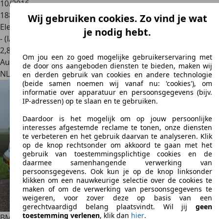
10/2016
188.104 km
Wij gebruiken cookies. Zo vind je wat
Elektro/Benzine
je nodig hebt.
- (l/100 km)
2
,
8
Om jou een zo goed mogelijke gebruikerservaring met
Autobedrijf
de door ons aangeboden diensten te bieden, maken wij
NL 4255 HW
Nieuwendijk
en derden gebruik van cookies en andere technologie
(beide samen noemen wij vanaf nu: 'cookies'), om
informatie over apparatuur en persoonsgegevens (bijv.
IP-adressen) op te slaan en te gebruiken.
Daardoor is het mogelijk om op jouw persoonlijke
interesses afgestemde reclame te tonen, onze diensten
te verbeteren en het gebruik daarvan te analyseren. Klik
op de knop rechtsonder om akkoord te gaan met het
gebruik van toestemmingsplichtige cookies en de
daarmee samenhangende verwerking van
persoonsgegevens. Ook kun je op de knop linksonder
klikken om een nauwkeurige selectie over de cookies te
maken of om de verwerking van persoonsgegevens te
weigeren, voor zover deze op basis van een
gerechtvaardigd belang plaatsvindt. Wil jij
geen
toestemming verlenen
, klik dan
hier
.
BMW 735
7-serie 735I Executive 197DKM - Schuifdak -Leder