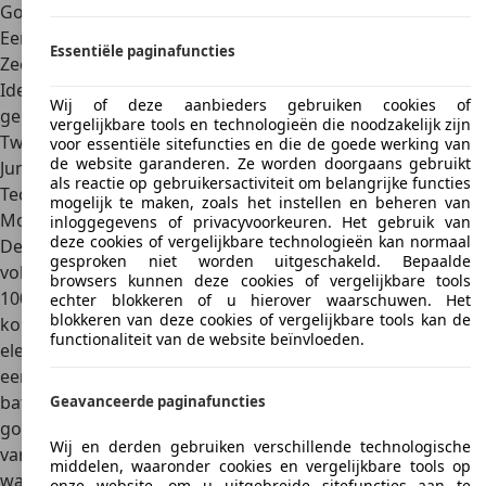
Goede redenen
Een van de elektrische auto’s met de meeste zitplaatsen
Essentiële paginafuncties
Zeer praktisch, ook qua bagageruimte
Ideaal voor comfortabel personenvervoer in stedelijk
Wij of deze aanbieders gebruiken cookies of
gebied
vergelijkbare tools en technologieën die noodzakelijk zijn
Twee lengteversies en eventueel ook als voordeliger e-
voor essentiële sitefuncties en die de goede werking van
de website garanderen. Ze worden doorgaans gebruikt
Jumpy Combi
als reactie op gebruikersactiviteit om belangrijke functies
Technische gegevens
mogelijk te maken, zoals het instellen en beheren van
Motorisatie
inloggegevens of privacyvoorkeuren. Het gebruik van
deze cookies of vergelijkbare technologieën kan normaal
De Citroën ë-SpaceTourer is uitsluitend leverbaar met
gesproken niet worden uitgeschakeld. Bepaalde
volledig elektrische aandrijving. De elektromotor is
altijd
browsers kunnen deze cookies of vergelijkbare tools
100 kW (136 pk) sterk
en drijft de voorwielen aan. Het
echter blokkeren of u hierover waarschuwen. Het
blokkeren van deze cookies of vergelijkbare tools kan de
koppel bedraagt altijd 260 Nm. Vanwege de volledig
functionaliteit van de website beïnvloeden.
elektrische aandrijving is de ë-SpaceTourer voorzien van
een automatische transmissie. Wel is er
keuze uit
batterijpakketten
. Standaard is een 50 kWh batterijpakket
Geavanceerde paginafuncties
goed voor een
actieradius tot 230 km
(WLTP, afhankelijk
Wij en derden gebruiken verschillende technologische
van uitvoering). Optioneel is een 75 kWh batterijpakket
middelen, waaronder cookies en vergelijkbare tools op
waarmee het busje tot 330 km ver komt (WLTP, afhankelijk
onze website, om u uitgebreide sitefuncties aan te