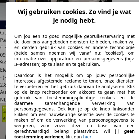
Wij gebruiken cookies. Zo vind je wat
je nodig hebt.
Citroen Spacetourer
ë-SpaceTourer Jumpy L2 Business Feel
Om jou een zo goed mogelijke gebruikerservaring met
Pack EV 50kWh
de door ons aangeboden diensten te bieden, maken wij
€ 34.995
1
en derden gebruik van cookies en andere technologie
(beide samen noemen wij vanaf nu: 'cookies'), om
09/2021
informatie over apparatuur en persoonsgegevens (bijv.
9.479 km
IP-adressen) op te slaan en te gebruiken.
Elektrisch
Daardoor is het mogelijk om op jouw persoonlijke
- (kWh/100 km)
interesses afgestemde reclame te tonen, onze diensten
2
,
8
te verbeteren en het gebruik daarvan te analyseren. Klik
Autobedrijf
op de knop rechtsonder om akkoord te gaan met het
gebruik van toestemmingsplichtige cookies en de
NL 4206 CC
Gorinchem
daarmee samenhangende verwerking van
persoonsgegevens. Ook kun je op de knop linksonder
klikken om een nauwkeurige selectie over de cookies te
maken of om de verwerking van persoonsgegevens te
weigeren, voor zover deze op basis van een
gerechtvaardigd belang plaatsvindt. Wil jij
geen
toestemming verlenen
, klik dan
hier
.