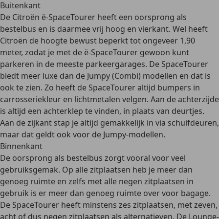
Buitenkant
De Citroën ë-SpaceTourer heeft een
oorsprong als
bestelbus
en is daarmee vrij hoog en vierkant. Wel heeft
Citroën de hoogte bewust beperkt tot ongeveer 1,90
meter, zodat je met de ë-SpaceTourer gewoon kunt
parkeren
in de meeste parkeergarages. De SpaceTourer
biedt meer luxe dan de Jumpy (Combi) modellen en dat is
ook te zien. Zo heeft de SpaceTourer altijd bumpers in
carrosseriekleur en lichtmetalen velgen. Aan de achterzijde
is altijd een achterklep te vinden, in plaats van deurtjes.
Aan de zijkant stap je altijd gemakkelijk in via schuifdeuren,
maar dat geldt ook voor de Jumpy-modellen.
Binnenkant
De oorsprong als bestelbus zorgt vooral voor
veel
gebruiksgemak
. Op alle zitplaatsen heb je meer dan
genoeg ruimte en zelfs met alle negen zitplaatsen in
gebruik is er meer dan genoeg ruimte over voor bagage.
De SpaceTourer heeft minstens zes zitplaatsen, met zeven,
acht of dus negen zitplaatsen als alternatieven. De Lounge-