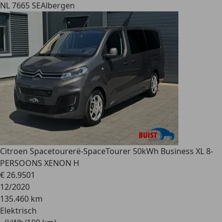
NL 7665 SE
Albergen
Citroen Spacetourer
ë-SpaceTourer 50kWh Business XL 8-
PERSOONS XENON H
€ 26.950
1
12/2020
135.460 km
Elektrisch