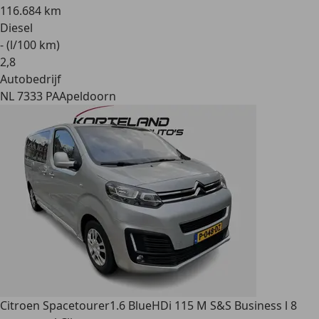
116.684 km
Diesel
- (l/100 km)
2
,
8
Autobedrijf
NL 7333 PA
Apeldoorn
Citroen Spacetourer
1.6 BlueHDi 115 M S&S Business l 8