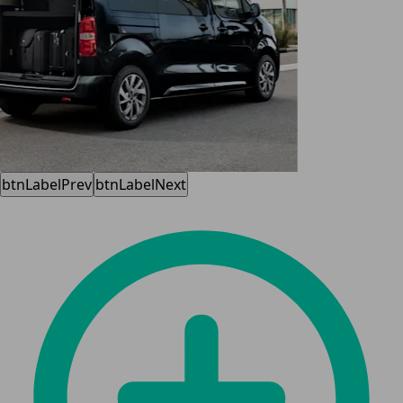
btnLabelPrev
btnLabelNext