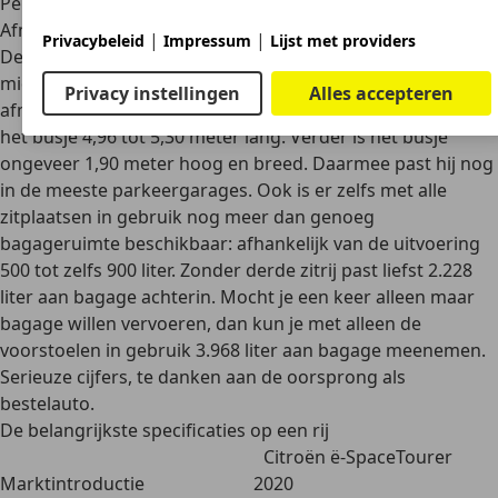
Peugeot Expert/Traveller en Toyota ProAce/ProAce Verso.
Afmetingen
|
|
Privacybeleid
Impressum
Lijst met providers
De Citroën ë-SpaceTourer heeft zijn oorsprong in een
middelgrote bestelbus en dat is terug te zien aan de
Privacy instellingen
Alles accepteren
afmetingen. Afhankelijk van de gekozen lengtevariant is
het busje 4,96 tot 5,30 meter lang. Verder is het busje
ongeveer 1,90 meter hoog en breed. Daarmee past hij nog
in de meeste parkeergarages. Ook is er zelfs met alle
zitplaatsen in gebruik nog meer dan genoeg
bagageruimte beschikbaar: afhankelijk van de uitvoering
500 tot zelfs 900 liter. Zonder derde zitrij past liefst 2.228
liter aan bagage achterin. Mocht je een keer alleen maar
bagage willen vervoeren, dan kun je met alleen de
voorstoelen in gebruik 3.968 liter aan bagage meenemen.
Serieuze cijfers, te danken aan de oorsprong als
bestelauto.
De belangrijkste specificaties op een rij
Citroën ë-SpaceTourer
Marktintroductie
2020