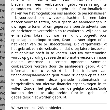
bieden en een verbeterde gebruikerservaring te
van uitvoering).
garanderen. Via deze uitgebreide functionaliteiten
De
grote vierkante carrosserie
is zeer praktisch, maar
maken we het mogelijk om ons aanbod te personaliseren
zorgt ook voor een
vrij hoog stroomverbruik
. Afhankelijk
- bijvoorbeeld om uw zoekopdrachten bij een later
bezoek voort te zetten, om u geschikte aanbiedingen in
van de uitvoering ligt dat rond de 23 kWh/100 km (WLTP).
uw regio te tonen of om gepersonaliseerde advertenties
Zeker op de snelweg speelt dit een rol. In stedelijk verkeer
en berichten te verstrekken en te evalueren. Wij slaan uw
is de theoretische actieradius al realistischer. Dat maakt de
e-mailadres lokaal op wanneer u dit opgeeft voor
opgeslagen zoekopdrachten, favoriete voertuigen of in
ë-SpaceTourer vooral geschikt voor
comfortabel
het kader van de prijsbeoordeling. Dit vergemakkelijkt
personenvervoer
in stedelijk gebied, bijvoorbeeld voor
het gebruik van de website, omdat u bij latere bezoeken
taxibedrijven, shuttlediensten en VIP-vervoer.
niet opnieuw hoeft in te voeren. Met uw toestemming
wordt op gebruik gebaseerde informatie verzonden naar
De Citroën ë-SpaceTourer is nauw verwant aan de Citroën
dealers waarmee u contact opneemt. Sommige
Jumpy. Dat is een bestelbus die leverbaar is met benzine-
cookies/tools worden door de aanbieders gebruikt om
en dieselmotoren, maar ook met dezelfde elektrische
informatie die u verstrekt bij het indienen van
financieringsaanvragen gedurende 30 dagen op te slaan
aandrijflijn als de ë-SpaceTourer. De Jumpy is ook leverbaar
en deze binnen deze periode automatisch te
als Combi. Ook dat is een personenbus, maar met wat
hergebruiken om nieuwe financieringsaanvragen in te
minder luxe aan boord dan de SpaceTourer. Overigens
vullen. Zonder het gebruik van dergelijke cookies/tools
kunnen dergelijke uitgebreide functies geheel of
wordt ook de SpaceTourer geleverd met
gedeeltelijk niet worden gebruikt.
brandstofmotoren. Hetzelfde type busje wordt ook
verkocht als Fiat Scudo/Ulysse, Opel Vivaro/Zafira Life,
We werken met 263 aanbieders.