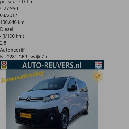
persoons l Clim
€ 27.950
03/2017
130.040 km
Diesel
- (l/100 km)
2
,
8
Autobedrijf
NL 2281 GE
Rijswijk Zh