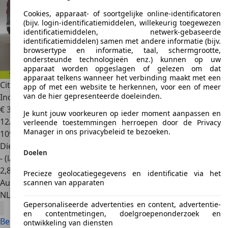
Cookies, apparaat- of soortgelijke online-identificatoren
(bijv. login-identificatiemiddelen, willekeurig toegewezen
identificatiemiddelen, netwerk-gebaseerde
identificatiemiddelen) samen met andere informatie (bijv.
browsertype en informatie, taal, schermgrootte,
ondersteunde technologieën enz.) kunnen op uw
apparaat worden opgeslagen of gelezen om dat
apparaat telkens wanneer het verbinding maakt met een
Citroen Spacetourer
1.5 BlueHDi L3H1 | MARGE | 9 Zits |
app of met een website te herkennen, voor een of meer
van de hier gepresenteerde doeleinden.
Incl. BPM | Ai
€ 30.900
Je kunt jouw voorkeuren op ieder moment aanpassen en
12/2020
verleende toestemmingen herroepen door de Privacy
Manager in ons privacybeleid te bezoeken.
109.719 km
Diesel
Doelen
- (l/100 km)
2
,
8
Precieze geolocatiegegevens en identificatie via het
Autobedrijf
scannen van apparaten
NL 9502 EC
Stadskanaal
Gepersonaliseerde advertenties en content, advertentie-
en contentmetingen, doelgroepenonderzoek en
Bekijk alle Citroën ë-SpaceTourer aanbiedingen
ontwikkeling van diensten