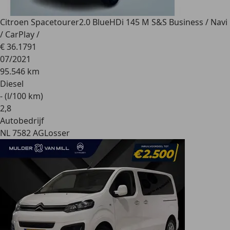
Citroen Spacetourer
2.0 BlueHDi 145 M S&S Business / Navi
/ CarPlay /
€ 36.179
1
07/2021
95.546 km
Diesel
- (l/100 km)
2
,
8
Autobedrijf
NL 7582 AG
Losser