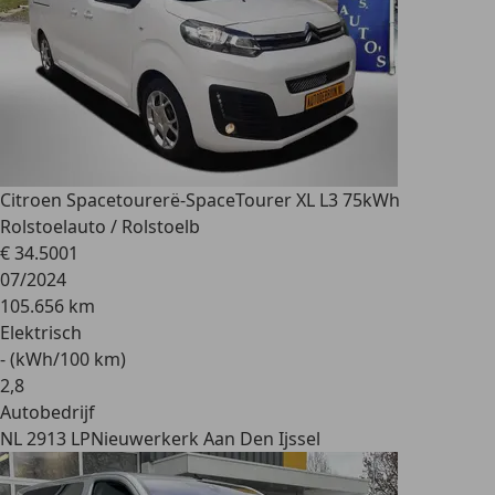
Citroen Spacetourer
ë-SpaceTourer XL L3 75kWh
Rolstoelauto / Rolstoelb
€ 34.500
1
07/2024
105.656 km
Elektrisch
- (kWh/100 km)
2
,
8
Autobedrijf
NL 2913 LP
Nieuwerkerk Aan Den Ijssel