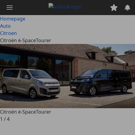
Ga
naar
hoofdinhoud
Homepage
Auto
Citroen
Citroën ë-SpaceTourer
Citroën ë-SpaceTourer
1
/
4