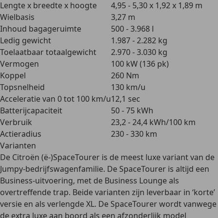
Lengte x breedte x hoogte
4,95 - 5,30 x 1,92 x 1,89 m
Wielbasis
3,27 m
Inhoud bagageruimte
500 - 3.968 l
Ledig gewicht
1.987 - 2.282 kg
Toelaatbaar totaalgewicht
2.970 - 3.030 kg
Vermogen
100 kW (136 pk)
Koppel
260 Nm
Topsnelheid
130 km/u
Acceleratie van 0 tot 100 km/u
12,1 sec
Batterijcapaciteit
50 - 75 kWh
Verbruik
23,2 - 24,4 kWh/100 km
Actieradius
230 - 330 km
Varianten
De Citroën (ë-)SpaceTourer is de meest luxe variant van de
Jumpy-bedrijfswagenfamilie. De SpaceTourer is
altijd een
Business-uitvoering
, met de Business Lounge als
overtreffende trap. Beide varianten zijn leverbaar in ‘korte’
versie en als verlengde XL. De SpaceTourer wordt vanwege
de extra luxe aan boord als een afzonderlijk model