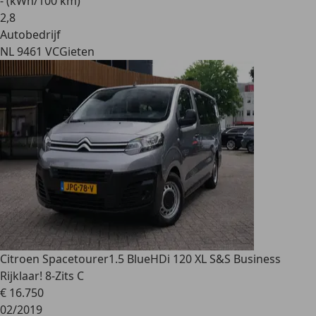
- (kWh/100 km)
2
,
8
Autobedrijf
NL 9461 VC
Gieten
Citroen Spacetourer
1.5 BlueHDi 120 XL S&S Business
Rijklaar! 8-Zits C
€ 16.750
02/2019