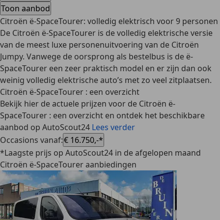
Toon aanbod
Citroën ë-SpaceTourer: volledig elektrisch voor 9 personen
De Citroën ë-SpaceTourer is de
volledig elektrische versie
van de meest luxe personenuitvoering van de
Citroën
Jumpy
. Vanwege de oorsprong als bestelbus is de ë-
SpaceTourer een
zeer praktisch model
en er zijn dan ook
weinig volledig elektrische auto’s met
zo veel zitplaatsen
.
Citroën ë-SpaceTourer : een overzicht
Bekijk hier de actuele prijzen voor de Citroën ë-
SpaceTourer : een overzicht en ontdek het beschikbare
aanbod op AutoScout24
Lees verder
Occasions vanaf
:
€ 16.750,-*
*Laagste prijs op AutoScout24 in de afgelopen maand
Citroën ë-SpaceTourer aanbiedingen