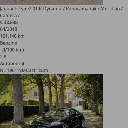
Jaguar F-Type
2.0T R-Dynamic / Panoramadak / Meridian /
Camera /
€ 38.888
04/2018
101.140 km
Benzine
- (l/100 km)
2
,
8
Autobedrijf
NL 1901 NM
Castricum