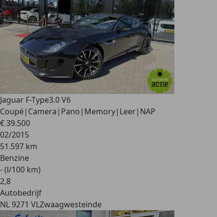
Jaguar F-Type
3.0 V6
Coupé|Camera|Pano|Memory|Leer|NAP
€ 39.500
02/2015
51.597 km
Benzine
- (l/100 km)
2
,
8
Autobedrijf
NL 9271 VL
Zwaagwesteinde