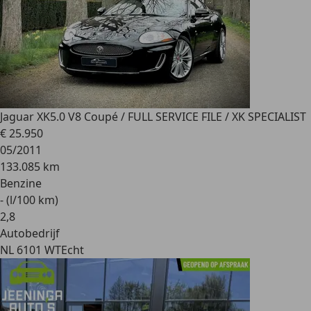
Jaguar XK
5.0 V8 Coupé / FULL SERVICE FILE / XK SPECIALIST
€ 25.950
05/2011
133.085 km
Benzine
- (l/100 km)
2
,
8
Autobedrijf
NL 6101 WT
Echt