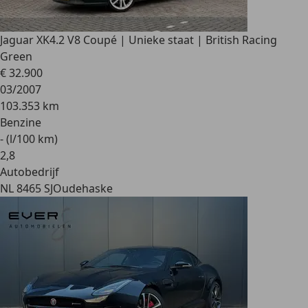
Jaguar XK
4.2 V8 Coupé | Unieke staat | British Racing
Green
€ 32.900
03/2007
103.353 km
Benzine
- (l/100 km)
2
,
8
Autobedrijf
NL 8465 SJ
Oudehaske