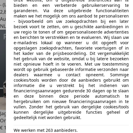
- (l/100 km)
bieden en een verbeterde gebruikerservaring te
garanderen. Via deze uitgebreide functionaliteiten
2
,
8
maken we het mogelijk om ons aanbod te personaliseren
Autobedrijf
- bijvoorbeeld om uw zoekopdrachten bij een later
NL 5015 TA
Tilburg
bezoek voort te zetten, om u geschikte aanbiedingen in
uw regio te tonen of om gepersonaliseerde advertenties
en berichten te verstrekken en te evalueren. Wij slaan uw
e-mailadres lokaal op wanneer u dit opgeeft voor
opgeslagen zoekopdrachten, favoriete voertuigen of in
het kader van de prijsbeoordeling. Dit vergemakkelijkt
het gebruik van de website, omdat u bij latere bezoeken
niet opnieuw hoeft in te voeren. Met uw toestemming
wordt op gebruik gebaseerde informatie verzonden naar
dealers waarmee u contact opneemt. Sommige
cookies/tools worden door de aanbieders gebruikt om
informatie die u verstrekt bij het indienen van
financieringsaanvragen gedurende 30 dagen op te slaan
en deze binnen deze periode automatisch te
hergebruiken om nieuwe financieringsaanvragen in te
vullen. Zonder het gebruik van dergelijke cookies/tools
kunnen dergelijke uitgebreide functies geheel of
Jaguar XK
4.2 V8 Coupé Origineel NL | Specialist
gedeeltelijk niet worden gebruikt.
Onderhouden
€ 15.900
We werken met 263 aanbieders.