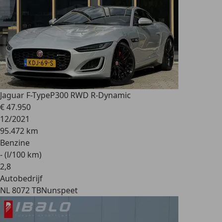
Jaguar F-Type
P300 RWD R-Dynamic
€ 47.950
12/2021
95.472 km
Benzine
- (l/100 km)
2
,
8
Autobedrijf
NL 8072 TB
Nunspeet