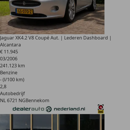
Jaguar XK
4.2 V8 Coupé Aut. | Lederen Dashboard |
Alcantara
€ 11.945
03/2006
241.123 km
Benzine
- (l/100 km)
2
,
8
Autobedrijf
NL 6721 NG
Bennekom