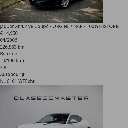
Jaguar XK
4.2 V8 Coupé / ORG.NL / NAP / 100% HISTORIE
€ 14.950
04/2006
226.883 km
Benzine
- (l/100 km)
2
,
8
Autobedrijf
NL 6101 WT
Echt