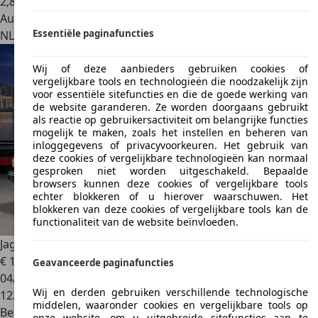
2
,
8
Autobedrijf
Essentiële paginafuncties
NL 6101 WT
Echt
Wij of deze aanbieders gebruiken cookies of
vergelijkbare tools en technologieën die noodzakelijk zijn
voor essentiële sitefuncties en die de goede werking van
de website garanderen. Ze worden doorgaans gebruikt
als reactie op gebruikersactiviteit om belangrijke functies
mogelijk te maken, zoals het instellen en beheren van
inloggegevens of privacyvoorkeuren. Het gebruik van
deze cookies of vergelijkbare technologieën kan normaal
gesproken niet worden uitgeschakeld. Bepaalde
browsers kunnen deze cookies of vergelijkbare tools
echter blokkeren of u hierover waarschuwen. Het
blokkeren van deze cookies of vergelijkbare tools kan de
functionaliteit van de website beïnvloeden.
Jaguar XJS
4.0 XJS Coupé Cabriolet Softtop in goede staat!
€ 19.999
Geavanceerde paginafuncties
04/1993
Wij en derden gebruiken verschillende technologische
122.167 km
middelen, waaronder cookies en vergelijkbare tools op
Benzine
onze website, om u uitgebreide sitefuncties aan te