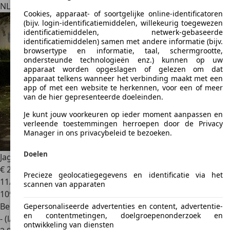
NL 6665 CB
Driel
Cookies, apparaat- of soortgelijke online-identificatoren
(bijv. login-identificatiemiddelen, willekeurig toegewezen
identificatiemiddelen, netwerk-gebaseerde
identificatiemiddelen) samen met andere informatie (bijv.
browsertype en informatie, taal, schermgrootte,
ondersteunde technologieën enz.) kunnen op uw
apparaat worden opgeslagen of gelezen om dat
apparaat telkens wanneer het verbinding maakt met een
app of met een website te herkennen, voor een of meer
van de hier gepresenteerde doeleinden.
Je kunt jouw voorkeuren op ieder moment aanpassen en
verleende toestemmingen herroepen door de Privacy
Manager in ons privacybeleid te bezoeken.
Doelen
Jaguar XK
5.0 V8 Coupé Portfolio
€ 29.950
Precieze geolocatiegegevens en identificatie via het
11/2009
scannen van apparaten
109.326 km
Benzine
Gepersonaliseerde advertenties en content, advertentie-
en contentmetingen, doelgroepenonderzoek en
- (l/100 km)
ontwikkeling van diensten