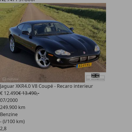
Jaguar XKR
4.0 V8 Coupé - Recaro interieur
€ 12.490
€ 13.490,-
07/2000
249.900 km
Benzine
- (l/100 km)
2
,
8