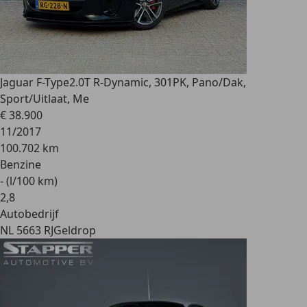
Jaguar F-Type
2.0T R-Dynamic, 301PK, Pano/Dak,
Sport/Uitlaat, Me
€ 38.900
11/2017
100.702 km
Benzine
- (l/100 km)
2
,
8
Autobedrijf
NL 5663 RJ
Geldrop