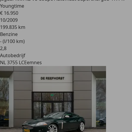
Youngtime
€ 16.950
10/2009
199.835 km
Benzine
- (l/100 km)
2
,
8
Autobedrijf
NL 3755 LC
Eemnes