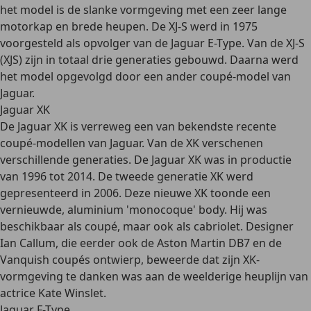
het model is de slanke vormgeving met een zeer lange
motorkap en brede heupen. De XJ-S werd in 1975
voorgesteld als opvolger van de Jaguar E-Type. Van de XJ-S
(XJS) zijn in totaal drie generaties gebouwd. Daarna werd
het model opgevolgd door een ander coupé-model van
Jaguar.
Jaguar XK
De Jaguar XK is verreweg een van bekendste recente
coupé-modellen van Jaguar. Van de XK verschenen
verschillende generaties. De Jaguar XK was in productie
van 1996 tot 2014. De tweede generatie XK werd
gepresenteerd in 2006. Deze nieuwe XK toonde een
vernieuwde, aluminium 'monocoque' body. Hij was
beschikbaar als coupé, maar ook als cabriolet. Designer
Ian Callum, die eerder ook de Aston Martin DB7 en de
Vanquish coupés ontwierp, beweerde dat zijn XK-
vormgeving te danken was aan de weelderige heuplijn van
actrice Kate Winslet.
Jaguar F-Type