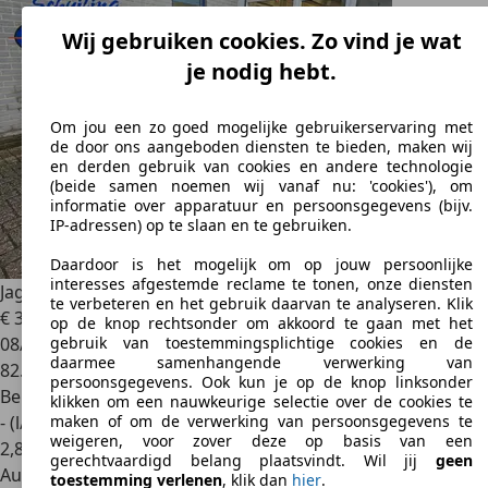
Wij gebruiken cookies. Zo vind je wat
je nodig hebt.
Om jou een zo goed mogelijke gebruikerservaring met
de door ons aangeboden diensten te bieden, maken wij
en derden gebruik van cookies en andere technologie
(beide samen noemen wij vanaf nu: 'cookies'), om
informatie over apparatuur en persoonsgegevens (bijv.
IP-adressen) op te slaan en te gebruiken.
Daardoor is het mogelijk om op jouw persoonlijke
interesses afgestemde reclame te tonen, onze diensten
Jaguar F-Type
3.0 V6 RWD R-Dynamic
te verbeteren en het gebruik daarvan te analyseren. Klik
€ 38.500
1
op de knop rechtsonder om akkoord te gaan met het
08/2018
gebruik van toestemmingsplichtige cookies en de
daarmee samenhangende verwerking van
82.177 km
persoonsgegevens. Ook kun je op de knop linksonder
Benzine
klikken om een nauwkeurige selectie over de cookies te
- (l/100 km)
maken of om de verwerking van persoonsgegevens te
weigeren, voor zover deze op basis van een
2
,
8
gerechtvaardigd belang plaatsvindt. Wil jij
geen
Autobedrijf
toestemming verlenen
, klik dan
hier
.