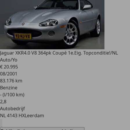
Jaguar XKR
4.0 V8 364pk Coupé 1e.Eig. Topconditie!/NL
Auto/Yo
€ 20.995
08/2001
83.176 km
Benzine
- (l/100 km)
2
,
8
Autobedrijf
NL 4143 HX
Leerdam