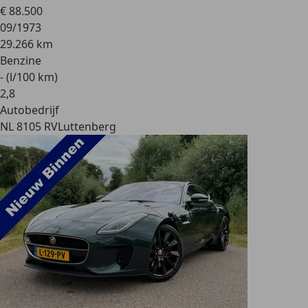
€ 88.500
09/1973
29.266 km
Benzine
- (l/100 km)
2
,
8
Autobedrijf
NL 8105 RV
Luttenberg