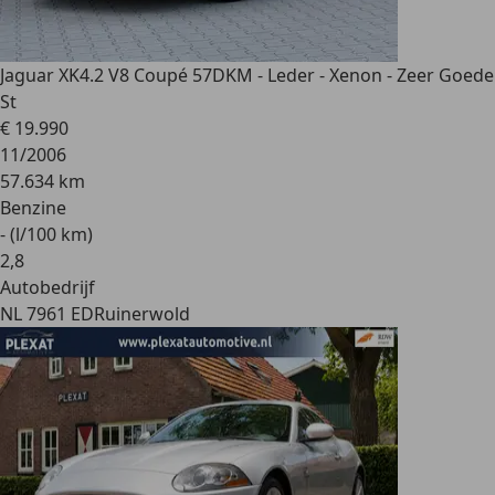
Jaguar XK
4.2 V8 Coupé 57DKM - Leder - Xenon - Zeer Goede
St
€ 19.990
11/2006
57.634 km
Benzine
- (l/100 km)
2
,
8
Autobedrijf
NL 7961 ED
Ruinerwold