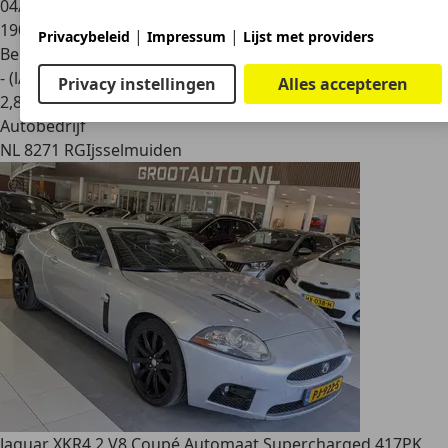
04/2006
190.775 km
|
|
Privacybeleid
Impressum
Lijst met providers
Benzine
- (l/100 km)
Privacy instellingen
Alles accepteren
2
,
8
Autobedrijf
NL 8271 RG
Ijsselmuiden
Jaguar XKR
4.2 V8 Coupé Automaat Supercharged 417PK