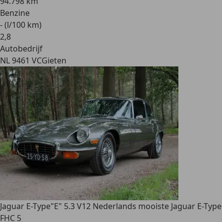
94.798 km
Benzine
- (l/100 km)
2
,
8
Autobedrijf
NL 9461 VC
Gieten
Jaguar E-Type
"E" 5.3 V12 Nederlands mooiste Jaguar E-Type
FHC 5