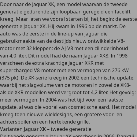
Door naar de Jaguar XK, een model waarvan de tweede
generatie gedurende zijn loopbaan geregeld een facelift
kreeg. Maar laten we vooral starten bij het begin: de eerste
generatie Jaguar XK. Hij kwam in 1996 op de markt. De
auto was de eerste in de line-up van Jaguar die
gebruikmaakte van de destijds nieuw ontwikkelde V8-
motor met 32 ​​kleppen: de AJ-V8 met een cilinderinhoud
van 4,0 liter. Dit model had de naam Jaguar XK8. In 1998
verscheen de extra krachtige Jaguar XKR met
supercharged V8-motor met een vermogen van 276 kW
(375 pk). De XK-serie kreeg in 2002 een technische update,
waarbij het slagvolume van de motoren in zowel de XK8-
als de XKR-modellen werd vergroot tot 4,2 liter. Het gevolg:
meer vermogen. In 2004 was het tijd voor een laatste
update, al was die vooral van cosmetische aard. Het model
kreeg toen nieuwe wieldesigns, een grotere voor- en
achterspoiler en een hertekende grille.
Varianten Jaguar XK – tweede generatie
De tweede generatie Jaguar XK verscheen in 2006. Dankzij