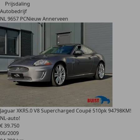
Prijsdaling
Autobedrijf
NL 9657 PC
Nieuw Annerveen
Jaguar XKR
5.0 V8 Supercharged Coupé 510pk 94798KM!
NL-auto!
€ 39.750
06/2009