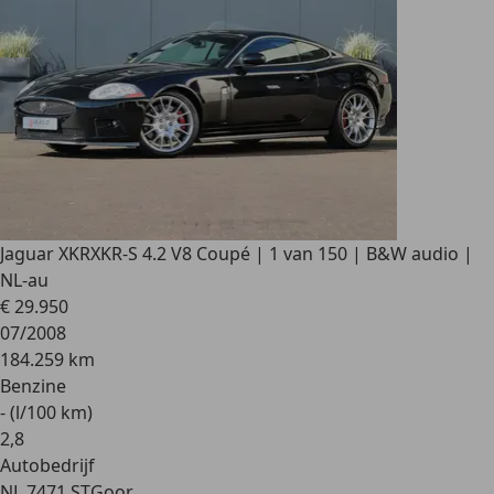
Jaguar XKR
XKR-S 4.2 V8 Coupé | 1 van 150 | B&W audio |
NL-au
€ 29.950
07/2008
184.259 km
Benzine
- (l/100 km)
2
,
8
Autobedrijf
NL 7471 ST
Goor