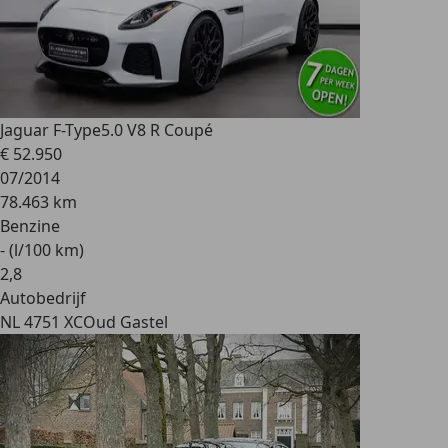
Jaguar F-Type
5.0 V8 R Coupé
€ 52.950
07/2014
78.463 km
Benzine
- (l/100 km)
2
,
8
Autobedrijf
NL 4751 XC
Oud Gastel