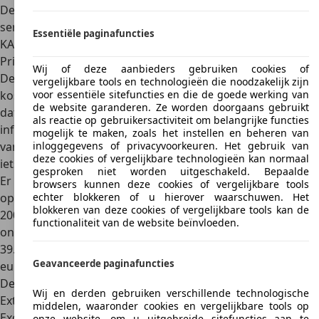
De Pontiac Trans Am is ook bekend van de Amerikaanse tv-
serie "Knight Rider" - beide auto's in de serie, KITT en
Essentiële paginafuncties
KARR, zijn aangepaste Trans Ams van de derde generatie.
Prijs
Wij of deze aanbieders gebruiken cookies of
De eerste Pontiac Trans Am werd
gemaakt in 1967 en
vergelijkbare tools en technologieën die noodzakelijk zijn
kostte toen slechts $3.000
; in de wereld van vandaag zou
voor essentiële sitefuncties en die de goede werking van
de website garanderen. Ze worden doorgaans gebruikt
dat ongeveer € 4.700 zijn, rekening houdend met de
als reactie op gebruikersactiviteit om belangrijke functies
inflatie. Tegenwoordig heeft de Pontiac allang de status
mogelijk te maken, zoals het instellen en beheren van
van oldtimer bereikt en kost daarom voor alle liefhebbers
inloggegevens of privacyvoorkeuren. Het gebruik van
deze cookies of vergelijkbare technologieën kan normaal
iets meer.
gesproken niet worden uitgeschakeld. Bepaalde
Er zijn niet veel aanbiedingen voor een Pontiac Trans Am
browsers kunnen deze cookies of vergelijkbare tools
op de markt voor occasions. Een model uit 1995 met
echter blokkeren of u hierover waarschuwen. Het
blokkeren van deze cookies of vergelijkbare tools kan de
200.000 kilometer op de klok staat genoteerd voor
functionaliteit van de website beïnvloeden.
ongeveer 9.750 euro. Een Trans Am uit 1979 met ongeveer
39.000 kilometer op de klok kost daarentegen al 35.000
Geavanceerde paginafuncties
euro.
Design
Wij en derden gebruiken verschillende technologische
Exterieur
middelen, waaronder cookies en vergelijkbare tools op
Exclusief voor de Pontiac Firebird heeft de motorkap van
onze website, om u uitgebreide sitefuncties aan te