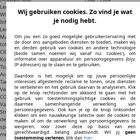
Lengte, breedte, hoogte
4,8 m x 1,8 m x 1,3 m
Wij gebruiken cookies. Zo vind je wat
Wielbasis
2,7 m
je nodig hebt.
Inhoud kofferruimte
292 liter
Leeggewicht
1.445 kg
Maximaal toelaatbaar
niet bekend
Om jou een zo goed mogelijke gebruikerservaring met
de door ons aangeboden diensten te bieden, maken wij
totaalgewicht
en derden gebruik van cookies en andere technologie
Cilinderinhoud
5.001 cc
(beide samen noemen wij vanaf nu: 'cookies'), om
Koppel
325 Nm
informatie over apparatuur en persoonsgegevens (bijv.
IP-adressen) op te slaan en te gebruiken.
Topsnelheid
200 km/u
Acceleratie van 0 tot 100 km/u
7,6 s
Daardoor is het mogelijk om op jouw persoonlijke
Tankinhoud
61 liter
interesses afgestemde reclame te tonen, onze diensten
te verbeteren en het gebruik daarvan te analyseren. Klik
Verbruik
20 liter
op de knop rechtsonder om akkoord te gaan met het
CO2-uitstoot
niet bekend
gebruik van toestemmingsplichtige cookies en de
Varianten
daarmee samenhangende verwerking van
persoonsgegevens. Ook kun je op de knop linksonder
Strikt genomen is de Pontiac Trans Am zelf een variant van
klikken om een nauwkeurige selectie over de cookies te
de Firebird. Toch ontbrak het de Trans Am zelf niet aan
maken of om de verwerking van persoonsgegevens te
speciale modellen en speciale varianten. In totaal zijn er
weigeren, voor zover deze op basis van een
gerechtvaardigd belang plaatsvindt. Wil jij
geen
meer dan tien verschillende Trans Am variaties
. Hier is een
toestemming verlenen
, klik dan
hier
.