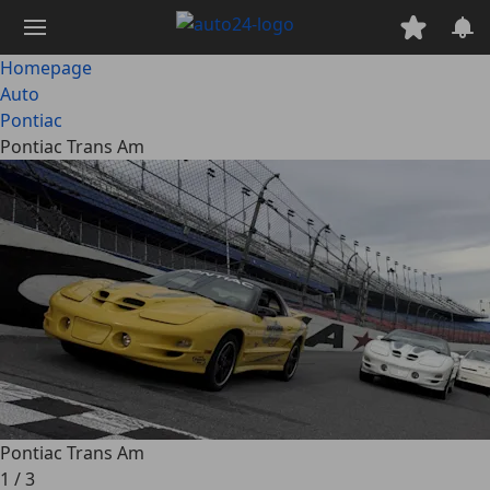
Ga
naar
hoofdinhoud
Homepage
Auto
Pontiac
Pontiac Trans Am
Pontiac Trans Am
1
/
3