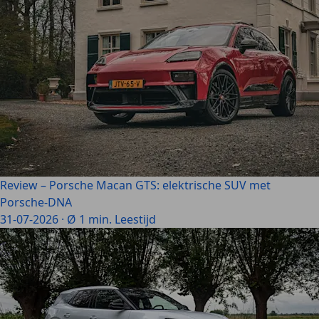
Review – Porsche Macan GTS: elektrische SUV met
Porsche-DNA
31-07-2026
·
Ø 1 min. Leestijd