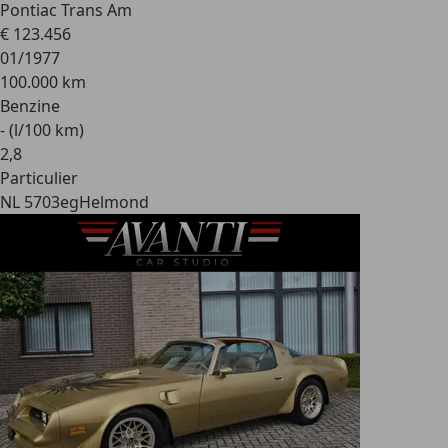
Pontiac Trans Am
€ 123.456
01/1977
100.000 km
Benzine
- (l/100 km)
2
,
8
Particulier
NL 5703eg
Helmond