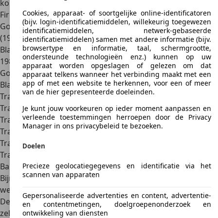
kort overzicht:
Cookies, apparaat- of soortgelijke online-identificatoren
Firebird Trans Am- Zwart
(bijv. login-identificatiemiddelen, willekeurig toegewezen
Golden Trans Am Pontiac 50th Anniversary Limited Edition
identificatiemiddelen, netwerk-gebaseerde
(1976)
identificatiemiddelen) samen met andere informatie (bijv.
browsertype en informatie, taal, schermgrootte,
Black and Gold Trans Am Special Edition (1977-1978, 1980-
ondersteunde technologieën enz.) kunnen op uw
1981)
apparaat worden opgeslagen of gelezen om dat
Gold Trans Am Special Edition "Y88" (1978)
apparaat telkens wanneer het verbinding maakt met een
app of met een website te herkennen, voor een of meer
Black Trans Am Special Edition "Y84" (1979)
van de hier gepresenteerde doeleinden.
Trans Am 10th Anniversary Edition (1979)
Trans Am Turbo Indy Pace Car Edition (1980)
Je kunt jouw voorkeuren op ieder moment aanpassen en
verleende toestemmingen herroepen door de Privacy
Trans Am Turbo NASCAR Pace Car Edition (1981)
Manager in ons privacybeleid te bezoeken.
Trans Am Ram Air IV
Trans Am Turbo
Doelen
Trans Am GTA
Precieze geolocatiegegevens en identificatie via het
Bandit Edition Trans
scannen van apparaten
Bijna al deze varianten hebben een uitzonderlijke motor of
werden in sommige gevallen zelfs als racewagen gebruikt.
Gepersonaliseerde advertenties en content, advertentie-
Deze auto's zijn echter navenant zeldzaam op de markt -
en contentmetingen, doelgroepenonderzoek en
zelfs in de VS.
ontwikkeling van diensten