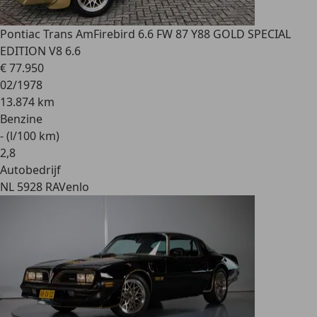
Pontiac Trans Am
Firebird 6.6 FW 87 Y88 GOLD SPECIAL
EDITION V8 6.6
€ 77.950
02/1978
13.874 km
Benzine
- (l/100 km)
2
,
8
Autobedrijf
NL 5928 RA
Venlo