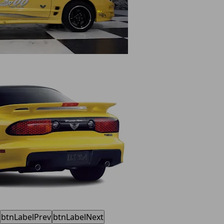
btnLabelPrev
btnLabelNext