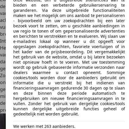
bieden en een verbeterde gebruikerservaring te
de Trans Am variant functionele ventilatieopeningen die
garanderen. Via deze uitgebreide functionaliteiten
vanaf de bestuurderskant gesloten kunnen worden. Naar
maken we het mogelijk om ons aanbod te personaliseren
achteren gerichte fiberglas vleugelopeningen bedekken
- bijvoorbeeld om uw zoekopdrachten bij een later
bezoek voort te zetten, om u geschikte aanbiedingen in
vuistgrote gaten om de motorruimte te ventileren. Een
uw regio te tonen of om gepersonaliseerde advertenties
brede spoiler overspant het achterste gedeelte.
en berichten te verstrekken en te evalueren. Wij slaan uw
Interieur
e-mailadres lokaal op wanneer u dit opgeeft voor
opgeslagen zoekopdrachten, favoriete voertuigen of in
Het interieur van de Pontiac Trans Am is hetzelfde als dat
het kader van de prijsbeoordeling. Dit vergemakkelijkt
van de basis Firebird, maar biedt een optioneel rally
het gebruik van de website, omdat u bij latere bezoeken
dashboard. Kopers kunnen ook een op de motorkap
niet opnieuw hoeft in te voeren. Met uw toestemming
wordt op gebruik gebaseerde informatie verzonden naar
gemonteerde toerenteller bijbestellen voor 85 dollar.
dealers waarmee u contact opneemt. Sommige
Zoals bij een racewagen ziet het interieur er
zeer karig en
cookies/tools worden door de aanbieders gebruikt om
oncomfortabel
uit. Afhankelijk van het model en de
informatie die u verstrekt bij het indienen van
financieringsaanvragen gedurende 30 dagen op te slaan
generatie had de Pontiac Trans Am een CD-speler in het
en deze binnen deze periode automatisch te
midden en verder alleen analoge displays. Dat de Trans Am
hergebruiken om nieuwe financieringsaanvragen in te
de krachtigste Firebird was, was vooral te zien aan de
vullen. Zonder het gebruik van dergelijke cookies/tools
kunnen dergelijke uitgebreide functies geheel of
prestaties en niet aan het interieur van de auto.
gedeeltelijk niet worden gebruikt.
We werken met 263 aanbieders.