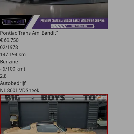
Pontiac Trans Am
"Bandit"
€ 69.750
02/1978
147.194 km
Benzine
- (l/100 km)
2
,
8
Autobedrijf
NL 8601 VD
Sneek