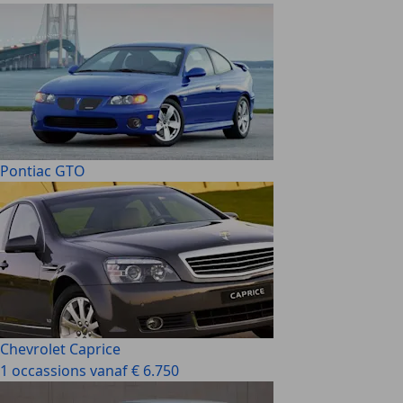
Pontiac GTO
Chevrolet Caprice
1 occassions vanaf € 6.750