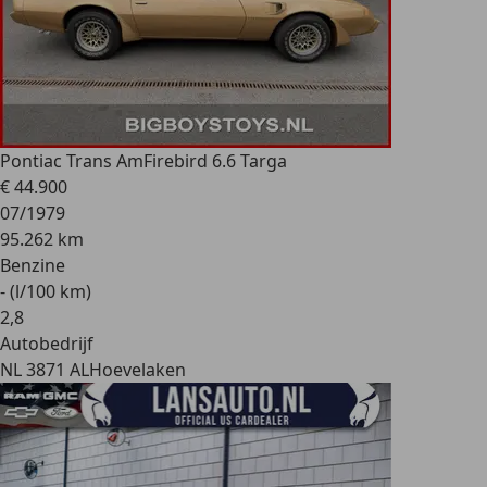
Pontiac Trans Am
Firebird 6.6 Targa
€ 44.900
07/1979
95.262 km
Benzine
- (l/100 km)
2
,
8
Autobedrijf
NL 3871 AL
Hoevelaken