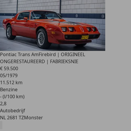
Pontiac Trans Am
Firebird | ORIGINEEL
ONGERESTAUREERD | FABRIEKSNIE
€ 59.500
05/1979
11.512 km
Benzine
- (l/100 km)
2
,
8
Autobedrijf
NL 2681 TZ
Monster