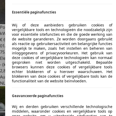
Essentiële paginafuncties
Wij of deze aanbieders gebruiken cookies of
Porsche Taycan
Performance 93
vergelijkbare tools en technologieën die noodzakelijk zijn
kWh|GARANTIE|476PK|360CAM|PPF|HUD|S
voor essentiële sitefuncties en die de goede werking van
de website garanderen. Ze worden doorgaans gebruikt
€ 69.499
1
als reactie op gebruikersactiviteit om belangrijke functies
01/2023
mogelijk te maken, zoals het instellen en beheren van
75.362 km
inloggegevens of privacyvoorkeuren. Het gebruik van
deze cookies of vergelijkbare technologieën kan normaal
Elektrisch
gesproken niet worden uitgeschakeld. Bepaalde
- (kWh/100 km)
browsers kunnen deze cookies of vergelijkbare tools
2
,
8
echter blokkeren of u hierover waarschuwen. Het
blokkeren van deze cookies of vergelijkbare tools kan de
Autobedrijf
functionaliteit van de website beïnvloeden.
NL 2984 AT
Ridderkerk
Geavanceerde paginafuncties
Wij en derden gebruiken verschillende technologische
middelen, waaronder cookies en vergelijkbare tools op
onze website, om u uitgebreide sitefuncties aan te