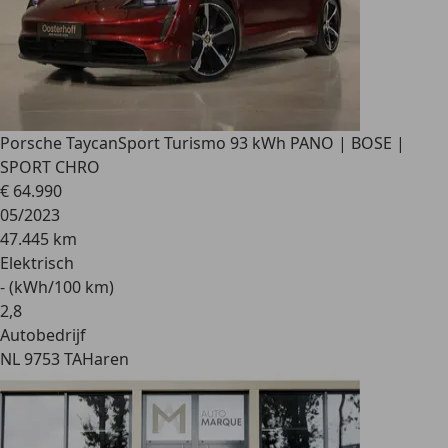
Porsche Taycan
Sport Turismo 93 kWh PANO | BOSE |
SPORT CHRO
€ 64.990
05/2023
47.445 km
Elektrisch
- (kWh/100 km)
2
,
8
Autobedrijf
NL 9753 TA
Haren