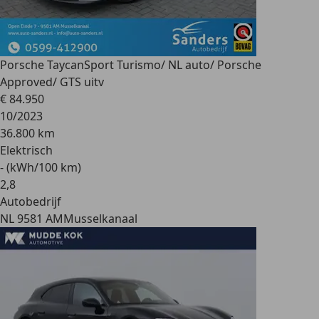
Porsche Taycan
Sport Turismo/ NL auto/ Porsche
Approved/ GTS uitv
€ 84.950
10/2023
36.800 km
Elektrisch
- (kWh/100 km)
2
,
8
Autobedrijf
NL 9581 AM
Musselkanaal