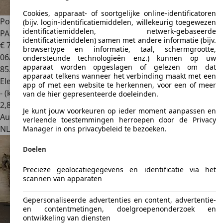
Cookies, apparaat- of soortgelijke online-identificatoren
Porsche Taycan
Sport Turismo Turbo S 93 kWh CERAMIC |
(bijv. login-identificatiemiddelen, willekeurig toegewezen
identificatiemiddelen, netwerk-gebaseerde
PANO | 18VO
identificatiemiddelen) samen met andere informatie (bijv.
€ 77.800
1
browsertype en informatie, taal, schermgrootte,
06/2022
ondersteunde technologieën enz.) kunnen op uw
apparaat worden opgeslagen of gelezen om dat
85.084 km
apparaat telkens wanneer het verbinding maakt met een
Elektrisch
app of met een website te herkennen, voor een of meer
- (kWh/100 km)
van de hier gepresenteerde doeleinden.
2
,
8
Je kunt jouw voorkeuren op ieder moment aanpassen en
Autobedrijf
verleende toestemmingen herroepen door de Privacy
NL 1411 AR
Naarden
Manager in ons privacybeleid te bezoeken.
Doelen
Precieze geolocatiegegevens en identificatie via het
scannen van apparaten
Gepersonaliseerde advertenties en content, advertentie-
en contentmetingen, doelgroepenonderzoek en
ontwikkeling van diensten