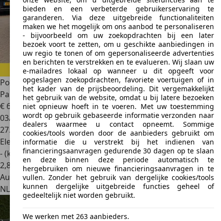
bieden en een verbeterde gebruikerservaring te
garanderen. Via deze uitgebreide functionaliteiten
maken we het mogelijk om ons aanbod te personaliseren
- bijvoorbeeld om uw zoekopdrachten bij een later
bezoek voort te zetten, om u geschikte aanbiedingen in
uw regio te tonen of om gepersonaliseerde advertenties
en berichten te verstrekken en te evalueren. Wij slaan uw
e-mailadres lokaal op wanneer u dit opgeeft voor
opgeslagen zoekopdrachten, favoriete voertuigen of in
Porsche Taycan
Cross Turismo 93 kWh / SoH 93,7% /
het kader van de prijsbeoordeling. Dit vergemakkelijkt
Panoramadak / 3
het gebruik van de website, omdat u bij latere bezoeken
€ 65.950
niet opnieuw hoeft in te voeren. Met uw toestemming
wordt op gebruik gebaseerde informatie verzonden naar
03/2023
dealers waarmee u contact opneemt. Sommige
27.233 km
cookies/tools worden door de aanbieders gebruikt om
Elektrisch
informatie die u verstrekt bij het indienen van
financieringsaanvragen gedurende 30 dagen op te slaan
- (kWh/100 km)
en deze binnen deze periode automatisch te
2
,
8
hergebruiken om nieuwe financieringsaanvragen in te
Autobedrijf
vullen. Zonder het gebruik van dergelijke cookies/tools
kunnen dergelijke uitgebreide functies geheel of
NL 3911 RS
Rhenen
gedeeltelijk niet worden gebruikt.
We werken met 263 aanbieders.