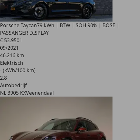
Porsche Taycan
79 kWh | BTW | SOH 90% | BOSE |
PASSANGER DISPLAY
€ 53.950
1
09/2021
46.216 km
Elektrisch
- (kWh/100 km)
2
,
8
Autobedrijf
NL 3905 KX
Veenendaal