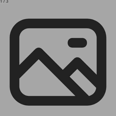
1
/
3