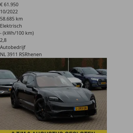
€ 61.950
10/2022
58.685 km
Elektrisch
- (kWh/100 km)
2
,
8
Autobedrijf
NL 3911 RS
Rhenen