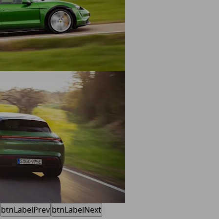
btnLabelPrev
btnLabelNext