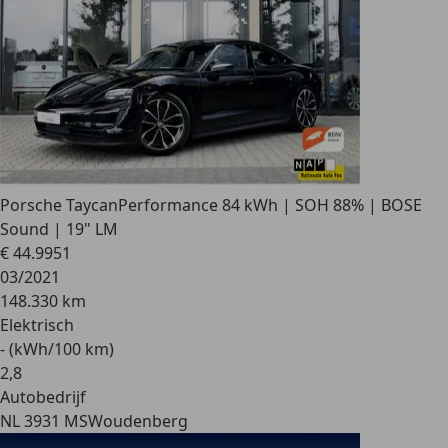
Porsche Taycan
Performance 84 kWh | SOH 88% | BOSE
Sound | 19" LM
€ 44.995
1
03/2021
148.330 km
Elektrisch
- (kWh/100 km)
2
,
8
Autobedrijf
NL 3931 MS
Woudenberg