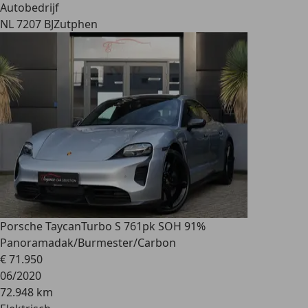
Autobedrijf
NL 7207 BJ
Zutphen
Porsche Taycan
Turbo S 761pk SOH 91%
Panoramadak/Burmester/Carbon
€ 71.950
06/2020
72.948 km