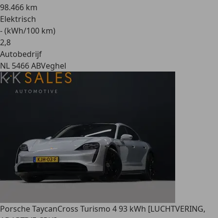
98.466 km
Elektrisch
- (kWh/100 km)
2
,
8
Autobedrijf
NL 5466 AB
Veghel
Porsche Taycan
Cross Turismo 4 93 kWh [LUCHTVERING,