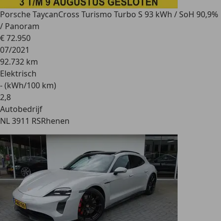
Porsche Taycan
Cross Turismo Turbo S 93 kWh / SoH 90,9%
/ Panoram
€ 72.950
07/2021
92.732 km
Elektrisch
- (kWh/100 km)
2
,
8
Autobedrijf
NL 3911 RS
Rhenen