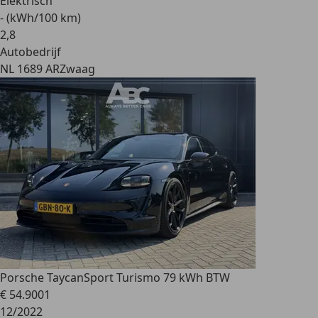
Elektrisch
- (kWh/100 km)
2
,
8
Autobedrijf
NL 1689 AR
Zwaag
Porsche Taycan
Sport Turismo 79 kWh BTW
€ 54.900
1
12/2022