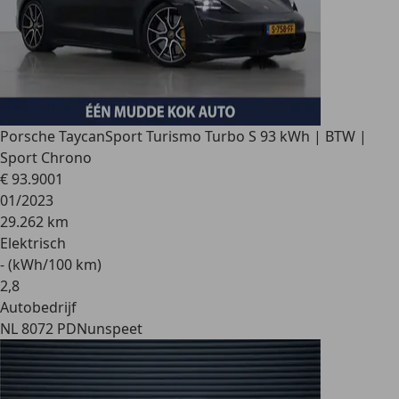
Porsche Taycan
Sport Turismo Turbo S 93 kWh | BTW |
Sport Chrono
€ 93.900
1
01/2023
29.262 km
Elektrisch
- (kWh/100 km)
2
,
8
Autobedrijf
NL 8072 PD
Nunspeet