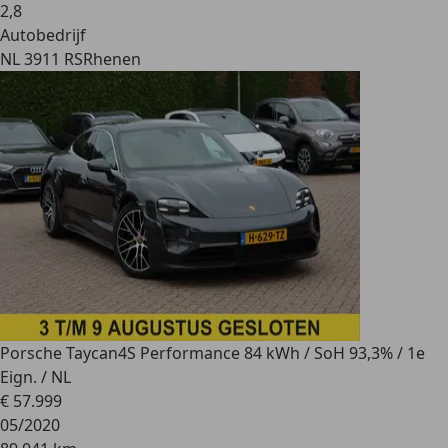
2
,
8
Autobedrijf
NL 3911 RS
Rhenen
Porsche Taycan
4S Performance 84 kWh / SoH 93,3% / 1e
Eign. / NL
€ 57.999
05/2020