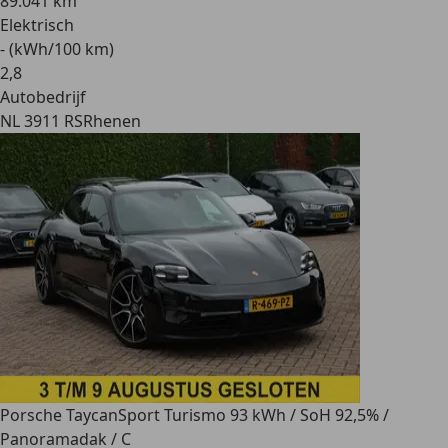
89.041 km
Elektrisch
- (kWh/100 km)
2
,
8
Autobedrijf
NL 3911 RS
Rhenen
Porsche Taycan
Sport Turismo 93 kWh / SoH 92,5% /
Panoramadak / C