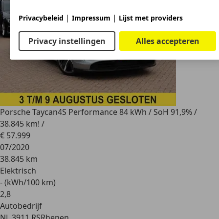
|
|
Privacybeleid
Impressum
Lijst met providers
Privacy instellingen
Alles accepteren
Porsche Taycan
4S Performance 84 kWh / SoH 91,9% /
38.845 km! /
€ 57.999
07/2020
38.845 km
Elektrisch
- (kWh/100 km)
2
,
8
Autobedrijf
NL 3911 RS
Rhenen