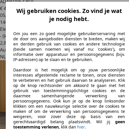
ADAPTIVE CRUI
€ 49.940
Wij gebruiken cookies. Zo vind je wat
05/2022
je nodig hebt.
146.388 km
Elektrisch
Om jou een zo goed mogelijke gebruikerservaring met
- (kWh/100 km)
de door ons aangeboden diensten te bieden, maken wij
2
,
8
en derden gebruik van cookies en andere technologie
(beide samen noemen wij vanaf nu: 'cookies'), om
Autobedrijf
informatie over apparatuur en persoonsgegevens (bijv.
NL 2941 CD
Lekkerkerk
IP-adressen) op te slaan en te gebruiken.
Daardoor is het mogelijk om op jouw persoonlijke
interesses afgestemde reclame te tonen, onze diensten
te verbeteren en het gebruik daarvan te analyseren. Klik
op de knop rechtsonder om akkoord te gaan met het
gebruik van toestemmingsplichtige cookies en de
daarmee samenhangende verwerking van
persoonsgegevens. Ook kun je op de knop linksonder
klikken om een nauwkeurige selectie over de cookies te
maken of om de verwerking van persoonsgegevens te
weigeren, voor zover deze op basis van een
gerechtvaardigd belang plaatsvindt. Wil jij
geen
toestemming verlenen
, klik dan
hier
.