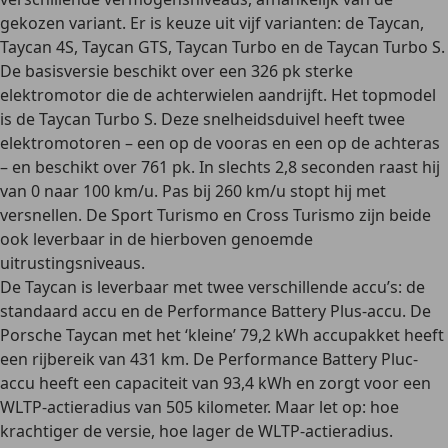
gekozen variant. Er is keuze uit vijf varianten: de Taycan,
Taycan 4S, Taycan GTS, Taycan Turbo en de Taycan Turbo S.
De basisversie beschikt over een 326 pk sterke
elektromotor die de achterwielen aandrijft. Het
topmodel
is de Taycan Turbo S. Deze snelheidsduivel heeft twee
elektromotoren – een op de vooras en een op de achteras
– en beschikt over 761 pk. In slechts 2,8 seconden raast hij
van 0 naar 100 km/u. Pas bij 260 km/u stopt hij met
versnellen. De Sport Turismo en Cross Turismo zijn beide
ook leverbaar in de hierboven genoemde
uitrustingsniveaus.
De Taycan is leverbaar met
twee verschillende accu’s
: de
standaard accu en de Performance Battery Plus-accu. De
Porsche Taycan met het ‘kleine’ 79,2 kWh accupakket heeft
een rijbereik van 431 km. De Performance Battery Pluc-
accu heeft een capaciteit van 93,4 kWh en zorgt voor een
WLTP-actieradius van 505 kilometer. Maar let op: hoe
krachtiger de versie, hoe lager de WLTP-actieradius.