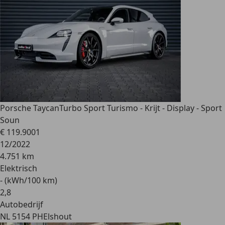
Porsche Taycan
Turbo Sport Turismo - Krijt - Display - Sport
Soun
€ 119.900
1
12/2022
4.751 km
Elektrisch
- (kWh/100 km)
2
,
8
Autobedrijf
NL 5154 PH
Elshout