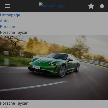
Ga
naar
hoofdinhoud
Homepage
Auto
Porsche
Porsche Taycan
Porsche Taycan