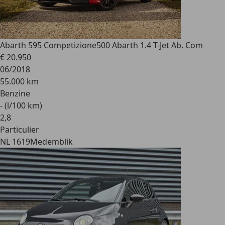
Abarth 595 Competizione
500 Abarth 1.4 T-Jet Ab. Com
€ 20.950
06/2018
55.000 km
Benzine
- (l/100 km)
2
,
8
Particulier
NL 1619
Medemblik