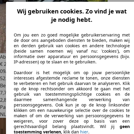
Wij gebruiken cookies. Zo vind je wat
je nodig hebt.
Om jou een zo goed mogelijke gebruikerservaring met
de door ons aangeboden diensten te bieden, maken wij
en derden gebruik van cookies en andere technologie
(beide samen noemen wij vanaf nu: 'cookies'), om
Abarth 595 Competizione
1.4 T-Jet Abarth 595 Competizione
informatie over apparatuur en persoonsgegevens (bijv.
IP-adressen) op te slaan en te gebruiken.
€ 23.995
09/2020
Daardoor is het mogelijk om op jouw persoonlijke
52.796 km
interesses afgestemde reclame te tonen, onze diensten
te verbeteren en het gebruik daarvan te analyseren. Klik
Benzine
op de knop rechtsonder om akkoord te gaan met het
7,7 l/100 km (gem.)
gebruik van toestemmingsplichtige cookies en de
2
,
8
daarmee samenhangende verwerking van
persoonsgegevens. Ook kun je op de knop linksonder
Particulier
klikken om een nauwkeurige selectie over de cookies te
NL 3818KJ
Amersfoort
maken of om de verwerking van persoonsgegevens te
weigeren, voor zover deze op basis van een
gerechtvaardigd belang plaatsvindt. Wil jij
geen
toestemming verlenen
, klik dan
hier
.