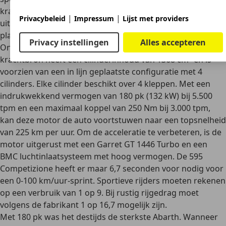
krachtige
Brembo-remklauwen
. De knallende Abarth-
|
|
Privacybeleid
Impressum
Lijst met providers
uitlaat met vier pijpen en "Record Monza" klep maken het
plaatje compleet.
Privacy instellingen
Alles accepteren
Onder de motorkap ligt een
1,4-liter T-jet turbomotor
. Deze
krachtbron heeft een cilinderinhoud van 1368 cm³ en is
voorzien van een in lijn geplaatste configuratie met 4
cilinders. Elke cilinder beschikt over 4 kleppen. Met een
indrukwekkend vermogen van
180 pk
(132 kW) bij 5.500
tpm en een maximaal koppel van 250 Nm bij 3.000 tpm,
kan deze motor de auto voortstuwen naar
een
topsnelheid
van 225 km per uur
. Om de acceleratie te verbeteren, is de
motor uitgerust met een Garret GT 1446 Turbo en een
BMC luchtinlaatsysteem met hoog vermogen. De 595
Competizione heeft er maar
6,7 seconden voor nodig voor
een 0-100 km/uur-sprint.
Sportieve rijders moeten rekenen
op een verbruik van 1 op 9. Bij rustig rijgedrag moet
volgens de fabrikant 1 op 16,7 mogelijk zijn.
Met 180 pk was het destijds de sterkste Abarth. Wanneer