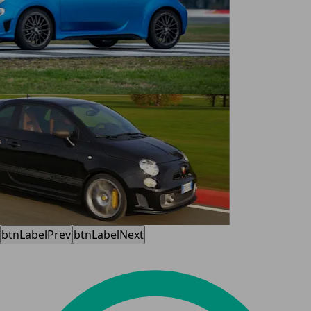
btnLabelPrev
btnLabelNext