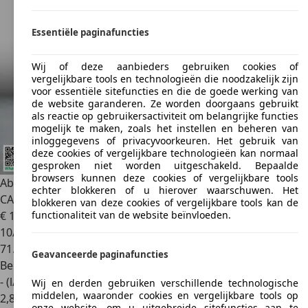
Essentiële paginafuncties
Wij of deze aanbieders gebruiken cookies of
vergelijkbare tools en technologieën die noodzakelijk zijn
voor essentiële sitefuncties en die de goede werking van
de website garanderen. Ze worden doorgaans gebruikt
als reactie op gebruikersactiviteit om belangrijke functies
mogelijk te maken, zoals het instellen en beheren van
inloggegevens of privacyvoorkeuren. Het gebruik van
deze cookies of vergelijkbare technologieën kan normaal
gesproken niet worden uitgeschakeld. Bepaalde
browsers kunnen deze cookies of vergelijkbare tools
Abarth 595 Competizione
1.4 T-Jet 70th Anniversary BEATS |
echter blokkeren of u hierover waarschuwen. Het
CARBON | BI-XEN
blokkeren van deze cookies of vergelijkbare tools kan de
€ 19.950
functionaliteit van de website beïnvloeden.
10/2019
71.577 km
Geavanceerde paginafuncties
Benzine
- (l/100 km)
Wij en derden gebruiken verschillende technologische
middelen, waaronder cookies en vergelijkbare tools op
2
,
8
onze website, om u uitgebreide sitefuncties aan te