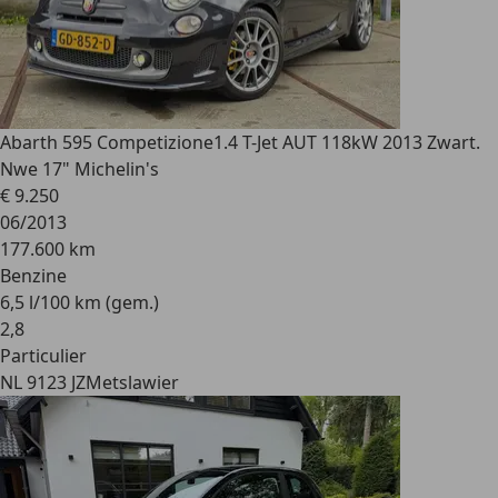
Abarth 595 Competizione
1.4 T-Jet AUT 118kW 2013 Zwart.
Nwe 17" Michelin's
€ 9.250
06/2013
177.600 km
Benzine
6,5 l/100 km (gem.)
2
,
8
Particulier
NL 9123 JZ
Metslawier