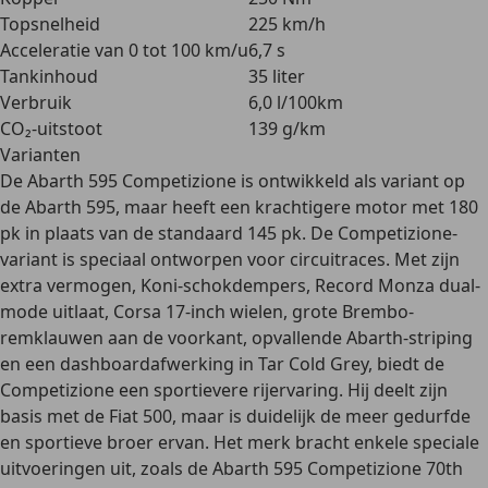
Topsnelheid
225 km/h
Acceleratie van 0 tot 100 km/u
6,7 s
Tankinhoud
35 liter
Verbruik
6,0 l/100km
CO₂-uitstoot
139 g/km
Varianten
De Abarth 595 Competizione is ontwikkeld als variant op
de Abarth 595, maar heeft een krachtigere motor met 180
pk in plaats van de standaard 145 pk. De Competizione-
variant is speciaal ontworpen voor circuitraces. Met zijn
extra vermogen,
Koni-schokdempers
, Record Monza dual-
mode uitlaat, Corsa 17-inch wielen, grote Brembo-
remklauwen aan de voorkant,
opvallende Abarth-striping
en een dashboardafwerking in Tar Cold Grey, biedt de
Competizione een sportievere rijervaring. Hij deelt zijn
basis met de Fiat 500, maar is duidelijk de meer gedurfde
en sportieve broer ervan. Het merk bracht enkele speciale
uitvoeringen uit, zoals de Abarth 595 Competizione 70th