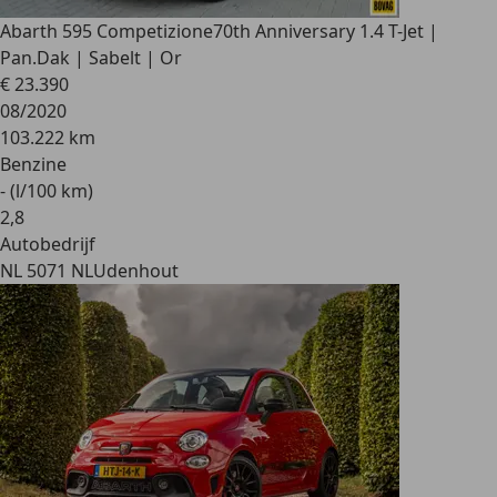
Abarth 595 Competizione
70th Anniversary 1.4 T-Jet |
Pan.Dak | Sabelt | Or
€ 23.390
08/2020
103.222 km
Benzine
- (l/100 km)
2
,
8
Autobedrijf
NL 5071 NL
Udenhout