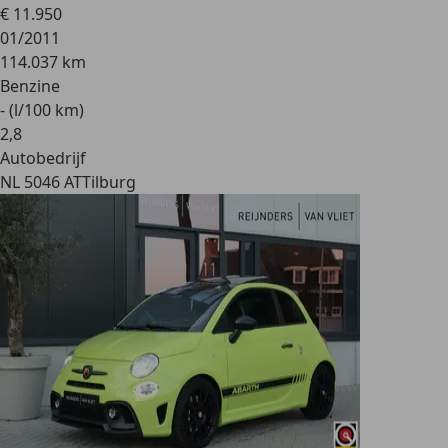
€ 11.950
01/2011
114.037 km
Benzine
- (l/100 km)
2
,
8
Autobedrijf
NL 5046 AT
Tilburg