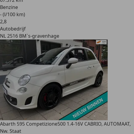
67.372 km
Benzine
- (l/100 km)
2
,
8
Autobedrijf
NL 2516 BM
`s-gravenhage
Abarth 595 Competizione
500 1.4-16V CABRIO, AUTOMAAT,
Nw. Staat