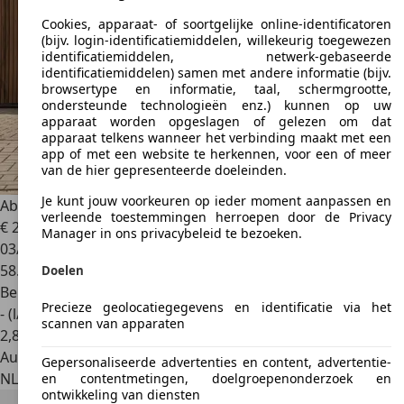
Cookies, apparaat- of soortgelijke online-identificatoren
(bijv. login-identificatiemiddelen, willekeurig toegewezen
identificatiemiddelen, netwerk-gebaseerde
identificatiemiddelen) samen met andere informatie (bijv.
browsertype en informatie, taal, schermgrootte,
ondersteunde technologieën enz.) kunnen op uw
apparaat worden opgeslagen of gelezen om dat
apparaat telkens wanneer het verbinding maakt met een
app of met een website te herkennen, voor een of meer
van de hier gepresenteerde doeleinden.
Je kunt jouw voorkeuren op ieder moment aanpassen en
Abarth 595 Competizione
70th Anniversary
verleende toestemmingen herroepen door de Privacy
€ 21.900
Manager in ons privacybeleid te bezoeken.
03/2019
58.138 km
Doelen
Benzine
Precieze geolocatiegegevens en identificatie via het
- (l/100 km)
scannen van apparaten
2
,
8
Autobedrijf
Gepersonaliseerde advertenties en content, advertentie-
NL 8071 SC
Nunspeet
en contentmetingen, doelgroepenonderzoek en
ontwikkeling van diensten