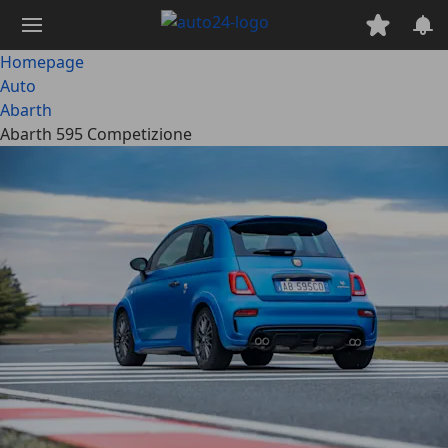
Ga
naar
hoofdinhoud
Homepage
Auto
Abarth
Abarth 595 Competizione