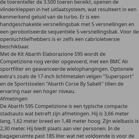
de toerenteller de 3.500 toeren bereikt,
openen de
vlinderkleppen in het uitlaatsysteem
, wat resulteert in een
kenmerkend geluid van de turbo. Er is een
handgeschakelde versnellingsbak met 5 versnellingen en
een gerobotiseerde sequentiële 5-versnellingsbak. Voor de
openluchtliefhebbers is er zelfs
een
cabrioletversie
beschikbaar.
Met de Kit Abarth Elaborazione 595 wordt de
Competizione nog verder opgevoerd, met een BMC Air
sportfilter en geavanceerde wielophangingen. Optionele
extra's zoals de 17-inch lichtmetalen velgen "Supersport"
en de Sportstoelen "Abarth Corse By Sabelt" tillen de
ervaring naar een hoger niveau.
Afmetingen
De Abarth 595 Competizione is een typische compacte
stadsauto wat betreft zijn afmetingen. Hij is
3,66 meter
lang, 1,62 meter breed en 1,48 meter hoog
. Zijn wielbasis is
2,30 meter. Hij biedt plaats aan
vier personen.
In de
bagageruimte past
185 liter
wat net voldoende is voor de