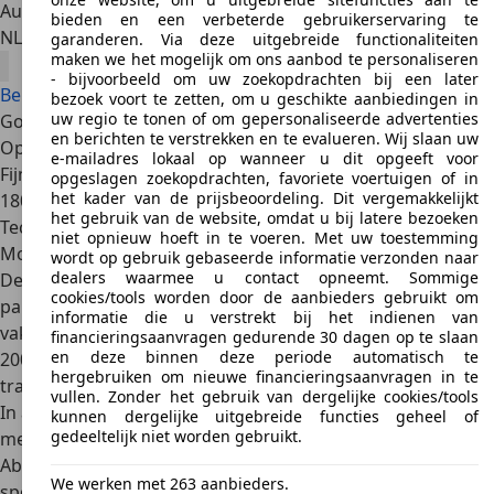
Autobedrijf
bieden en een verbeterde gebruikerservaring te
NL 3247 CP
Dirksland
garanderen. Via deze uitgebreide functionaliteiten
maken we het mogelijk om ons aanbod te personaliseren
- bijvoorbeeld om uw zoekopdrachten bij een later
Bekijk alle Abarth 595 Competizione aanbiedingen
bezoek voort te zetten, om u geschikte aanbiedingen in
uw regio te tonen of om gepersonaliseerde advertenties
Goede redenen
en berichten te verstrekken en te evalueren. Wij slaan uw
Opvallende verschijning
e-mailadres lokaal op wanneer u dit opgeeft voor
Fijne rijeigenschappen
opgeslagen zoekopdrachten, favoriete voertuigen of in
het kader van de prijsbeoordeling. Dit vergemakkelijkt
180 pk in een stadsauto
het gebruik van de website, omdat u bij latere bezoeken
Technische gegevens
niet opnieuw hoeft in te voeren. Met uw toestemming
Motorisatie
wordt op gebruik gebaseerde informatie verzonden naar
dealers waarmee u contact opneemt. Sommige
De Abarth 595 Competizione is het sportieve
cookies/tools worden door de aanbieders gebruikt om
paradepaardje van Fiat, opgevoerd en getuned door de
informatie die u verstrekt bij het indienen van
vakmensen bij Abarth. Ontstaan uit de geliefde Fiat 500 uit
financieringsaanvragen gedurende 30 dagen op te slaan
en deze binnen deze periode automatisch te
2007, onderging deze Italiaanse stadauto een
hergebruiken om nieuwe financieringsaanvragen in te
transformatie in de Abarth-fabriek in Turijn.
vullen. Zonder het gebruik van dergelijke cookies/tools
In augustus 2012 introduceerde Abarth de Competizione,
kunnen dergelijke uitgebreide functies geheel of
gedeeltelijk niet worden gebruikt.
met
een duidelijke focus op sportiviteit en circuitracen
. De
Abarth 595 Competizione kreeg een upgrade met
Sabelt
We werken met 263 aanbieders.
sportstoelen
, aluminium details, Koni-schokdempers en