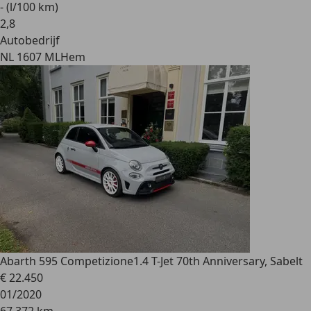
- (l/100 km)
2
,
8
Autobedrijf
NL 1607 ML
Hem
Abarth 595 Competizione
1.4 T-Jet 70th Anniversary, Sabelt
€ 22.450
01/2020