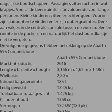
dagelijkse boodschappen. Passagiers zitten achterin wat
krapjes. Vooral de beenruimte is onvoldoende voor lange
personen. Kleine kinderen zitten er echter goed. Voorin
zijn laadpunten te vinden en er zijn opbergruimtes. Denk
aan vakjes in de centrale console tussen de voorstoelen en
ruimte in de portieren en natuurlijk het dashboardkastje
niet te vergeten.
De volgende gegevens hebben betrekking op de
Abarth
595 Competizione
Abarth 595 Competizione
Marktintroductie
2016
Lengte x breedte x hoogte
3,166 m x 1,62 m x 1,48m
Wielbasis
2,30 m
Inhoud bagageruimte
185 l
Ledig gewicht
1.045 kg
Toelaatbaar totaalgewicht
1.425 kg
Cilinderinhoud
1368 cc
Vermogen
132 kW (180 pk)
Koppel
250 Nm