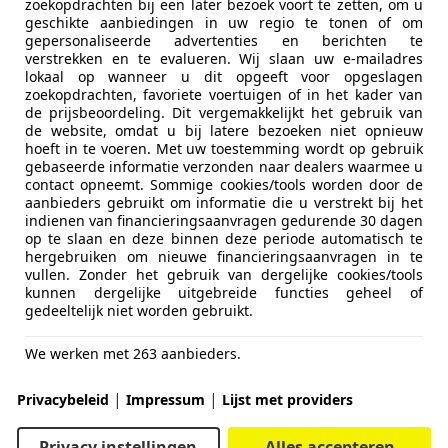
zoekopdrachten bij een later bezoek voort te zetten, om u
geschikte aanbiedingen in uw regio te tonen of om
gepersonaliseerde advertenties en berichten te
verstrekken en te evalueren. Wij slaan uw e-mailadres
lokaal op wanneer u dit opgeeft voor opgeslagen
zoekopdrachten, favoriete voertuigen of in het kader van
de prijsbeoordeling. Dit vergemakkelijkt het gebruik van
de website, omdat u bij latere bezoeken niet opnieuw
hoeft in te voeren. Met uw toestemming wordt op gebruik
gebaseerde informatie verzonden naar dealers waarmee u
contact opneemt. Sommige cookies/tools worden door de
aanbieders gebruikt om informatie die u verstrekt bij het
indienen van financieringsaanvragen gedurende 30 dagen
op te slaan en deze binnen deze periode automatisch te
hergebruiken om nieuwe financieringsaanvragen in te
vullen. Zonder het gebruik van dergelijke cookies/tools
kunnen dergelijke uitgebreide functies geheel of
gedeeltelijk niet worden gebruikt.
We werken met 263 aanbieders.
|
|
Privacybeleid
Impressum
Lijst met providers
Privacy instellingen
Alles accepteren