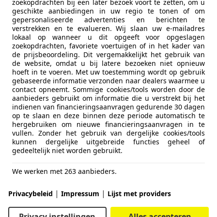
zoekopdrachten bij een later bezoek voort te zetten, om u
geschikte aanbiedingen in uw regio te tonen of om
gepersonaliseerde advertenties en berichten te
verstrekken en te evalueren. Wij slaan uw e-mailadres
lokaal op wanneer u dit opgeeft voor opgeslagen
zoekopdrachten, favoriete voertuigen of in het kader van
de prijsbeoordeling. Dit vergemakkelijkt het gebruik van
de website, omdat u bij latere bezoeken niet opnieuw
hoeft in te voeren. Met uw toestemming wordt op gebruik
gebaseerde informatie verzonden naar dealers waarmee u
contact opneemt. Sommige cookies/tools worden door de
aanbieders gebruikt om informatie die u verstrekt bij het
indienen van financieringsaanvragen gedurende 30 dagen
op te slaan en deze binnen deze periode automatisch te
hergebruiken om nieuwe financieringsaanvragen in te
vullen. Zonder het gebruik van dergelijke cookies/tools
kunnen dergelijke uitgebreide functies geheel of
gedeeltelijk niet worden gebruikt.
We werken met 263 aanbieders.
|
|
Privacybeleid
Impressum
Lijst met providers
Privacy instellingen
Alles accepteren