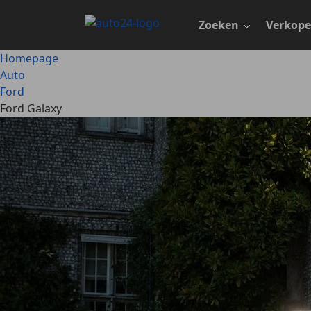
Ga
naar
Zoeken
Verkop
hoofdinhoud
Homepage
Auto
Ford
Ford Galaxy