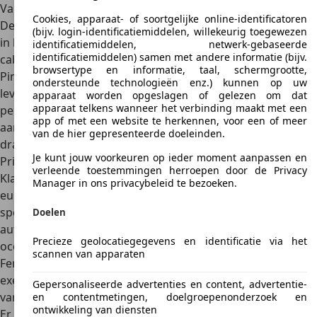
Varianten
Cookies, apparaat- of soortgelijke online-identificatoren
De Ferrari 550 Maranello was alleen leverbaar als coupé en
(bijv. login-identificatiemiddelen, willekeurig toegewezen
in het laatste productiejaar met enkele exemplaren
ook als
identificatiemiddelen, netwerk-gebaseerde
identificatiemiddelen) samen met andere informatie (bijv.
cabriolet onder de naam Roadster 550 Barchetta
browsertype en informatie, taal, schermgrootte,
Pininfarina
. Speciale uitrustingsvarianten waren niet
ondersteunde technologieën enz.) kunnen op uw
leverbaar, maar klanten konden hun Ferrari een
apparaat worden opgeslagen of gelezen om dat
apparaat telkens wanneer het verbinding maakt met een
persoonlijk tintje geven via een speciaal
app of met een website te herkennen, voor een of meer
aanpassingsprogramma. Bovendien kan op verzoek een
van de hier gepresenteerde doeleinden.
draaibare brandblusser in de auto worden geïnstalleerd.
Je kunt jouw voorkeuren op ieder moment aanpassen en
Prijs
verleende toestemmingen herroepen door de Privacy
Klanten moesten het equivalent van
meer dan 180.000
Manager in ons privacybeleid te bezoeken.
euro
uitgeven voor een nieuwe Ferrari 550 Maranello. Het
sportieve model uit Italië was dus al een van de duurste
Doelen
auto's op de weg toen hij nieuw was. Maar ook als
Precieze geolocatiegegevens en identificatie via het
occasion moeten klanten diep in de buidel tasten voor de
scannen van apparaten
Ferrari 550 Maranello. Vooral goed onderhouden
exemplaren in goede staat
overschrijden al snel de grens
Gepersonaliseerde advertenties en content, advertentie-
van 150.000 euro
.
en contentmetingen, doelgroepenonderzoek en
ontwikkeling van diensten
Er is nog voldoende keuze aan onderdelen voor de Ferrari