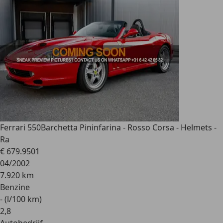
Ferrari 550
Barchetta Pininfarina - Rosso Corsa - Helmets -
Ra
€ 679.950
1
04/2002
7.920 km
Benzine
- (l/100 km)
2
,
8