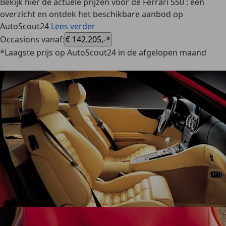
Bekijk hier de actuele prijzen voor de Ferrari 550 : een
overzicht en ontdek het beschikbare aanbod op
AutoScout24
Lees verder
Occasions vanaf
:
€ 142.205,-*
*Laagste prijs op AutoScout24 in de afgelopen maand