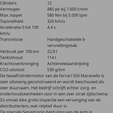
Cilinders
12
Vermogen
485 pk bij 7.000 t/min
Max. loppel
580 Nm bij 5.000 tpm
Topsnelheid
320 km/u
Acceleratie 0 tot 100
4,4 s
km/u
Transmissie
Handgeschakelde 6-
versnellingsbak
Verbruik per 100 km
22,9 l
Tankinhoud
114 l
Krachtoverbrenging
Achterwielaandrijving
CO2-uitstoot
530 g/km
De twaalfcilindermotor van de Ferrari 550 Maranello is
zeer uitvoerig geconstrueerd en wordt beschouwd als
zeer duurzaam
. Het bedrijf schrijft echter zorg- en
onderhoudseenheden voor in een zeer strak tijdschema.
Zo omvat elke grote inspectie een vervanging van de
distributieriem, wat relatief duur is.
De speciale Servotronic-besturing van de auto is