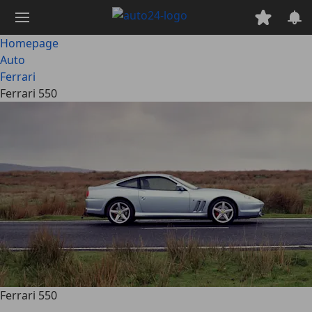
Ga
naar
hoofdinhoud
Homepage
Auto
Ferrari
Ferrari 550
Ferrari 550