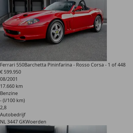
Ferrari 550
Barchetta Pininfarina - Rosso Corsa - 1 of 448
€ 599.950
08/2001
17.660 km
Benzine
- (l/100 km)
2
,
8
Autobedrijf
NL 3447 GK
Woerden