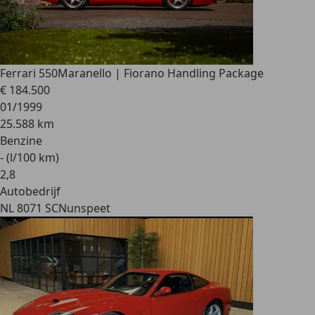
Ferrari 550
Maranello | Fiorano Handling Package
€ 184.500
01/1999
25.588 km
Benzine
- (l/100 km)
2
,
8
Autobedrijf
NL 8071 SC
Nunspeet