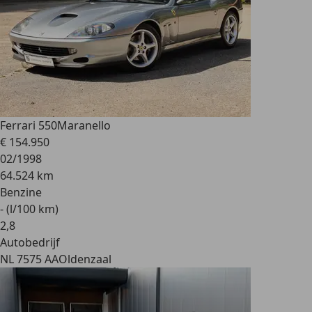
Ferrari 550
Maranello
€ 154.950
02/1998
64.524 km
Benzine
- (l/100 km)
2
,
8
Autobedrijf
NL 7575 AA
Oldenzaal