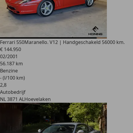
Ferrari 550
Maranello. V12 | Handgeschakeld 56000 km.
€ 144.950
02/2001
56.187 km
Benzine
- (l/100 km)
2
,
8
Autobedrijf
NL 3871 AL
Hoevelaken