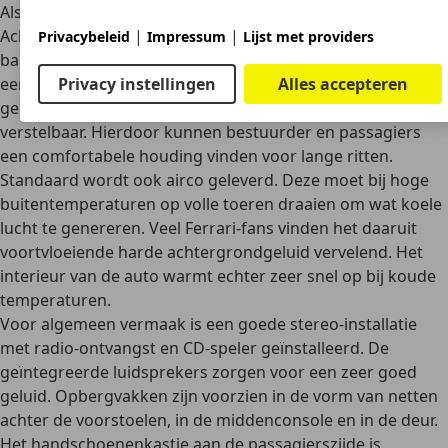
Als sportwagen is de Ferrari 550 Maranello een tweezitter.
|
|
Achter de twee stoelen bevindt zich echter een
grote
Privacybeleid
Impressum
Lijst met providers
bagageruimte
. Ook hiervoor kon in de accessoirehandel
Privacy instellingen
Alles accepteren
een precies passende set bagage van leer worden
gekocht. De rugleuningen van de voorstoelen zijn
verstelbaar. Hierdoor kunnen bestuurder en passagiers
een comfortabele houding vinden voor lange ritten.
Standaard wordt ook
airco
geleverd. Deze moet bij hoge
buitentemperaturen op volle toeren draaien om wat koele
lucht te genereren. Veel Ferrari-fans vinden het daaruit
voortvloeiende harde achtergrondgeluid vervelend. Het
interieur van de auto warmt echter zeer snel op bij koude
temperaturen.
Voor algemeen vermaak
is een goede stereo-installatie
met radio-ontvangst en CD-speler
geïnstalleerd. De
geïntegreerde luidsprekers zorgen voor een zeer goed
geluid. Opbergvakken zijn voorzien in de vorm van netten
achter de voorstoelen, in de middenconsole en in de deur.
Het handschoenenkastje aan de passagierszijde is