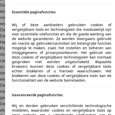
550 Maranello, maar die zijn, zoals verwacht, duur. Het
ledig gewicht van het model is ongeveer 1,7 ton, wat
Essentiële paginafuncties
resulteert in extra kosten voor de Nederlandse
wegenbelasting van
iets meer dan 1000 euro per jaar
.
Wij of deze aanbieders gebruiken cookies of
Design
vergelijkbare tools en technologieën die noodzakelijk zijn
voor essentiële sitefuncties en die de goede werking van
Exterieur
de website garanderen. Ze worden doorgaans gebruikt
Het ontwerp van de Ferrari 550 Maranello is gemaakt door
als reactie op gebruikersactiviteit om belangrijke functies
Pininfarina en vertoont een sterke gelijkenis met de Ferrari
mogelijk te maken, zoals het instellen en beheren van
inloggegevens of privacyvoorkeuren. Het gebruik van
456 GT. Aan de voorzijde valt de zeer brede
deze cookies of vergelijkbare technologieën kan normaal
radiatorroosterinlaat op. Samen met de brede luchtinlaat
gesproken niet worden uitgeschakeld. Bepaalde
in het midden van de motorkap doet de auto van voren
browsers kunnen deze cookies of vergelijkbare tools
echter blokkeren of u hierover waarschuwen. Het
denken aan een hongerige haai. Zo heeft de ontwerper
blokkeren van deze cookies of vergelijkbare tools kan de
een uniek design gecreëerd:
elegant en agressief
tegelijk.
functionaliteit van de website beïnvloeden.
De slaapogen werden niet overgenomen van het vorige
model, in plaats daarvan werden afgedekte koplampen
Geavanceerde paginafuncties
gemonteerd.
De
hele carrosserie is gemaakt van een
Wij en derden gebruiken verschillende technologische
aluminiumlegering
, die verbonden is met een stalen frame.
middelen, waaronder cookies en vergelijkbare tools op
onze website, om u uitgebreide sitefuncties aan te