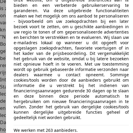
De combinatie van de twee elementen, staal en aluminium,
bieden en een verbeterde gebruikerservaring te
is zichtbaar in het hele voertuig. Het voertuig heeft
garanderen. Via deze uitgebreide functionaliteiten
onafhankelijke ophanging en veel anti-roll bars. De mate
maken we het mogelijk om ons aanbod te personaliseren
- bijvoorbeeld om uw zoekopdrachten bij een later
van demping kon door de bestuurder met een druk op de
bezoek voort te zetten, om u geschikte aanbiedingen in
knop worden geregeld. Er was keuze uit de standen
uw regio te tonen of om gepersonaliseerde advertenties
"Normaal" en "Sport".
en berichten te verstrekken en te evalueren. Wij slaan uw
e-mailadres lokaal op wanneer u dit opgeeft voor
Bovendien werd een
speciaal ASR Drive Control System
opgeslagen zoekopdrachten, favoriete voertuigen of in
geïnstalleerd, dat de demping verder intelligent
het kader van de prijsbeoordeling. Dit vergemakkelijkt
beïnvloedt. Zo worden de stuurhoek, de snelheid, het
het gebruik van de website, omdat u bij latere bezoeken
niet opnieuw hoeft in te voeren. Met uw toestemming
remeffect en de acceleratie intern geëvalueerd om de
wordt op gebruik gebaseerde informatie verzonden naar
rijstijl te optimaliseren.
dealers waarmee u contact opneemt. Sommige
Interieur
cookies/tools worden door de aanbieders gebruikt om
informatie die u verstrekt bij het indienen van
Standaard werd de Ferrari 550 Maranello
uitgerust
met
financieringsaanvragen gedurende 30 dagen op te slaan
leder. Dit gold niet alleen voor de stoelen, maar ook voor
en deze binnen deze periode automatisch te
de zijbekleding en het dashboard. Door het sterke zonlicht
hergebruiken om nieuwe financieringsaanvragen in te
vullen. Zonder het gebruik van dergelijke cookies/tools
en de doorgaans hoge temperaturen in Italië begon de
kunnen dergelijke uitgebreide functies geheel of
lederen bekleding echter na enkele jaren te scheuren.
gedeeltelijk niet worden gebruikt.
Daarom waren in die tijd tegen meerprijs bekledingen van
hoogwaardige stof verkrijgbaar.
We werken met 263 aanbieders.