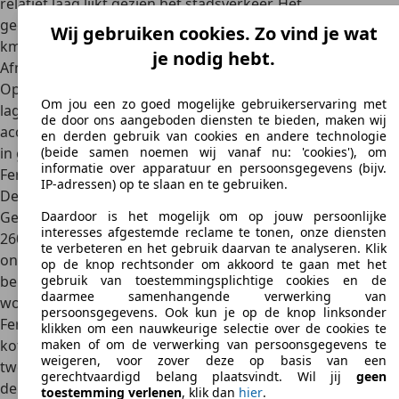
relatief laag lijkt gezien het stadsverkeer. Het
gecombineerde verbruik bedraagt dus 24,4 liter per 100
Wij gebruiken cookies. Zo vind je wat
km.
je nodig hebt.
Afmetingen
Op typische Ferrari-manier is ook de 550 Maranello een
Om jou een zo goed mogelijke gebruikerservaring met
lage en brede sportwagen. Hij is ontworpen voor
hoge
de door ons aangeboden diensten te bieden, maken wij
acceleratie en topsnelheid
. Daar zijn de ontwerpers zeker
en derden gebruik van cookies en andere technologie
in geslaagd. Met zijn kleine draaicirkel van 11,6 meter is de
(beide samen noemen wij vanaf nu: 'cookies'), om
informatie over apparatuur en persoonsgegevens (bijv.
Ferrari 550 wendbaar en geschikt voor dagelijks gebruik.
IP-adressen) op te slaan en te gebruiken.
De bagageruimte is gemiddeld voor een sportwagen.
Gezien het totale gewicht mag toch een lading van slechts
Daardoor is het mogelijk om op jouw persoonlijke
interesses afgestemde reclame te tonen, onze diensten
260 kilogram worden meegenomen. De bagageruimte
te verbeteren en het gebruik daarvan te analyseren. Klik
onder de achterklep is gemakkelijk toegankelijk en zacht
op de knop rechtsonder om akkoord te gaan met het
bekleed. Als accessoire kon een speciale set koffers
gebruik van toestemmingsplichtige cookies en de
daarmee samenhangende verwerking van
worden aangeschaft die precies in de kofferbak van de
persoonsgegevens. Ook kun je op de knop linksonder
Ferrari 550 Maranello passen. Het gaat om twee lederen
klikken om een nauwkeurige selectie over de cookies te
koffers, een schoenentas en een beautycase. Er waren ook
maken of om de verwerking van persoonsgegevens te
weigeren, voor zover deze op basis van een
twee bijpassende reistassen van hetzelfde materiaal die op
gerechtvaardigd belang plaatsvindt. Wil jij
geen
de vleugel achter de voorstoelen pasten.
toestemming verlenen
, klik dan
hier
.