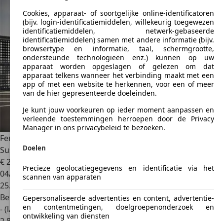
Cookies, apparaat- of soortgelijke online-identificatoren
(bijv. login-identificatiemiddelen, willekeurig toegewezen
identificatiemiddelen, netwerk-gebaseerde
identificatiemiddelen) samen met andere informatie (bijv.
browsertype en informatie, taal, schermgrootte,
ondersteunde technologieën enz.) kunnen op uw
apparaat worden opgeslagen of gelezen om dat
apparaat telkens wanneer het verbinding maakt met een
app of met een website te herkennen, voor een of meer
van de hier gepresenteerde doeleinden.
Je kunt jouw voorkeuren op ieder moment aanpassen en
verleende toestemmingen herroepen door de Privacy
Manager in ons privacybeleid te bezoeken.
Ferrari Roma
3.9 V8 HELE | Blu Pozzi | Magneride
Doelen
Suspension
€ 204.888
Precieze geolocatiegegevens en identificatie via het
04/2021
scannen van apparaten
25.375 km
Benzine
Gepersonaliseerde advertenties en content, advertentie-
en contentmetingen, doelgroepenonderzoek en
- (l/100 km)
ontwikkeling van diensten