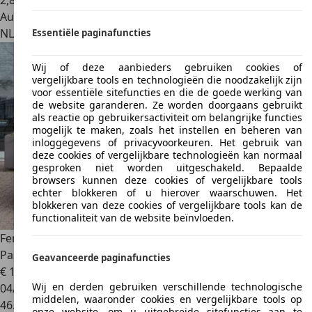
2
,
8
Autobedrijf
NL 2142 LB
Cruquius
Essentiële paginafuncties
Wij of deze aanbieders gebruiken cookies of
vergelijkbare tools en technologieën die noodzakelijk zijn
voor essentiële sitefuncties en die de goede werking van
de website garanderen. Ze worden doorgaans gebruikt
als reactie op gebruikersactiviteit om belangrijke functies
mogelijk te maken, zoals het instellen en beheren van
inloggegevens of privacyvoorkeuren. Het gebruik van
deze cookies of vergelijkbare technologieën kan normaal
gesproken niet worden uitgeschakeld. Bepaalde
browsers kunnen deze cookies of vergelijkbare tools
echter blokkeren of u hierover waarschuwen. Het
blokkeren van deze cookies of vergelijkbare tools kan de
functionaliteit van de website beïnvloeden.
Ferrari Roma
| Carplay | 360 Camera | JBL Audio | ACC |
Passeng
Geavanceerde paginafuncties
€ 189.900
Wij en derden gebruiken verschillende technologische
04/2021
middelen, waaronder cookies en vergelijkbare tools op
46.546 km
onze website, om u uitgebreide sitefuncties aan te