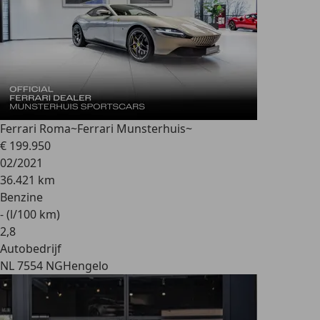
Ferrari Roma
~Ferrari Munsterhuis~
€ 199.950
02/2021
36.421 km
Benzine
- (l/100 km)
2
,
8
Autobedrijf
NL 7554 NG
Hengelo