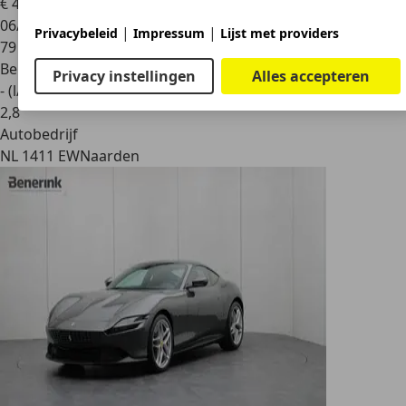
€ 419.500
1
06/2026
|
|
Privacybeleid
Impressum
Lijst met providers
79 km
Benzine
Privacy instellingen
Alles accepteren
- (l/100 km)
2
,
8
Autobedrijf
NL 1411 EW
Naarden