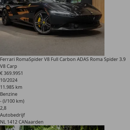
Ferrari Roma
Spider V8 Full Carbon ADAS Roma Spider 3.9
V8 Carp
€ 369.995
1
10/2024
11.985 km
Benzine
- (l/100 km)
2
,
8
Autobedrijf
NL 1412 CA
Naarden