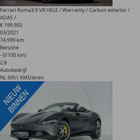
Ferrari Roma
3.9 V8 HELE / Warranty / Carbon exterior /
ADAS /
€ 199.950
03/2021
74.999 km
Benzine
- (l/100 km)
2
,
8
Autobedrijf
NL 6951 KM
Dieren