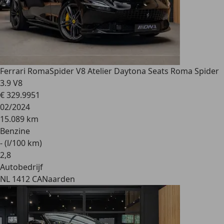
Ferrari Roma
Spider V8 Atelier Daytona Seats Roma Spider
3.9 V8
€ 329.995
1
02/2024
15.089 km
Benzine
- (l/100 km)
2
,
8
Autobedrijf
NL 1412 CA
Naarden