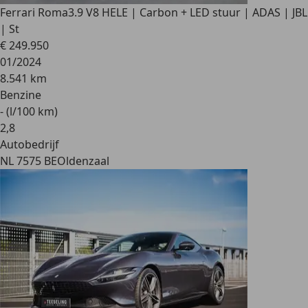
Ferrari Roma
3.9 V8 HELE | Carbon + LED stuur | ADAS | JBL
| St
€ 249.950
01/2024
8.541 km
Benzine
- (l/100 km)
2
,
8
Autobedrijf
NL 7575 BE
Oldenzaal