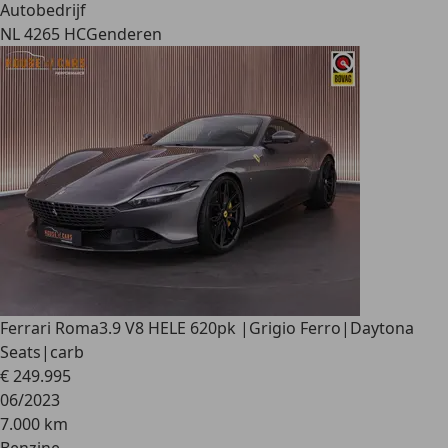
Autobedrijf
NL 4265 HC
Genderen
Ferrari Roma
3.9 V8 HELE 620pk |Grigio Ferro|Daytona
Seats|carb
€ 249.995
06/2023
7.000 km