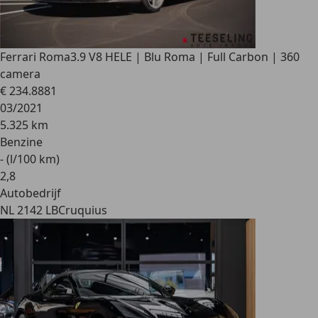
Ferrari Roma
3.9 V8 HELE | Blu Roma | Full Carbon | 360
camera
€ 234.888
1
03/2021
5.325 km
Benzine
- (l/100 km)
2
,
8
Autobedrijf
NL 2142 LB
Cruquius