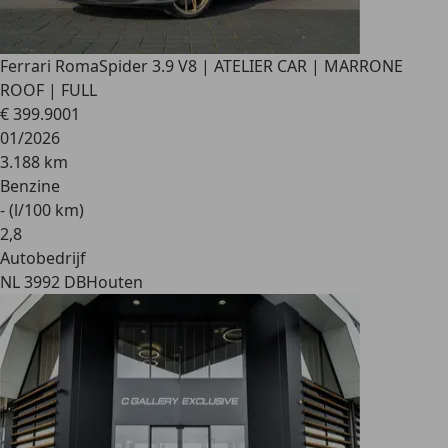
Ferrari Roma
Spider 3.9 V8 | ATELIER CAR | MARRONE
ROOF | FULL
€ 399.900
1
01/2026
3.188 km
Benzine
- (l/100 km)
2
,
8
Autobedrijf
NL 3992 DB
Houten