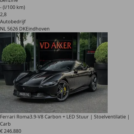
Benzine
- (l/100 km)
2
,
8
Autobedrijf
NL 5626 DK
Eindhoven
Ferrari Roma
3.9-V8 Carbon + LED Stuur | Stoelventilatie |
Carb
€ 246.880