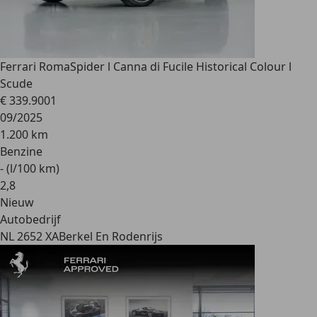
Ferrari Roma
Spider l Canna di Fucile Historical Colour l
Scude
€ 339.900
1
09/2025
1.200 km
Benzine
- (l/100 km)
2
,
8
Nieuw
Autobedrijf
NL 2652 XA
Berkel En Rodenrijs