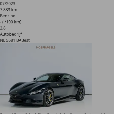
07/2023
7.833 km
Benzine
- (l/100 km)
2
,
8
Autobedrijf
NL 5681 BA
Best