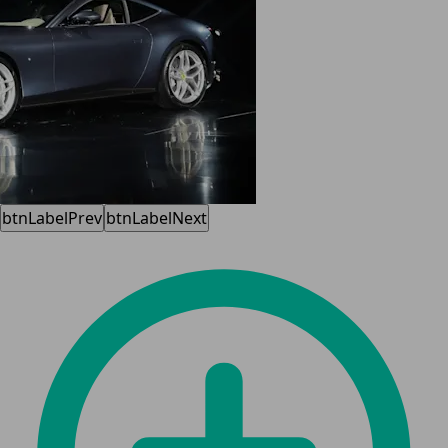
btnLabelPrev
btnLabelNext