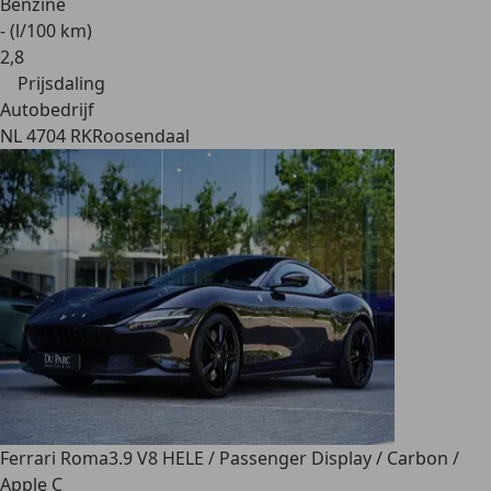
Benzine
- (l/100 km)
2
,
8
Prijsdaling
Autobedrijf
NL 4704 RK
Roosendaal
Ferrari Roma
3.9 V8 HELE / Passenger Display / Carbon /
Apple C