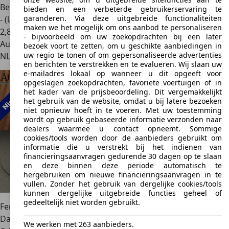
Benzine
bieden en een verbeterde gebruikerservaring te
garanderen. Via deze uitgebreide functionaliteiten
- (l/100 km)
maken we het mogelijk om ons aanbod te personaliseren
2
,
8
- bijvoorbeeld om uw zoekopdrachten bij een later
Autobedrijf
bezoek voort te zetten, om u geschikte aanbiedingen in
uw regio te tonen of om gepersonaliseerde advertenties
NL 4704 RK
Roosendaal
en berichten te verstrekken en te evalueren. Wij slaan uw
e-mailadres lokaal op wanneer u dit opgeeft voor
opgeslagen zoekopdrachten, favoriete voertuigen of in
het kader van de prijsbeoordeling. Dit vergemakkelijkt
het gebruik van de website, omdat u bij latere bezoeken
niet opnieuw hoeft in te voeren. Met uw toestemming
wordt op gebruik gebaseerde informatie verzonden naar
dealers waarmee u contact opneemt. Sommige
cookies/tools worden door de aanbieders gebruikt om
informatie die u verstrekt bij het indienen van
financieringsaanvragen gedurende 30 dagen op te slaan
en deze binnen deze periode automatisch te
hergebruiken om nieuwe financieringsaanvragen in te
vullen. Zonder het gebruik van dergelijke cookies/tools
kunnen dergelijke uitgebreide functies geheel of
gedeeltelijk niet worden gebruikt.
Ferrari Roma
Spider 3.9 V8 Passenger display Carbon
Daytona Sea
We werken met 263 aanbieders.