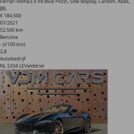
Ferrari Roma
3.9 V8 Blue Pozzi, Side display, Carbon, Adas,
JBL
€ 184.500
07/2021
52.500 km
Benzine
- (l/100 km)
2
,
8
Autobedrijf
NL 5334 LE
Velddriel