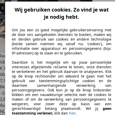
Wij gebruiken cookies. Zo vind je wat
je nodig hebt.
Om jou een zo goed mogelijke gebruikerservaring met
de door ons aangeboden diensten te bieden, maken wij
en derden gebruik van cookies en andere technologie
(beide samen noemen wij vanaf nu: 'cookies'), om
informatie over apparatuur en persoonsgegevens (bijv.
IP-adressen) op te slaan en te gebruiken.
Ferrari Roma
Spider Full Carbon Blu Sera JBL Alcantara 3.9
V8 S
Daardoor is het mogelijk om op jouw persoonlijke
interesses afgestemde reclame te tonen, onze diensten
€ 339.995
te verbeteren en het gebruik daarvan te analyseren. Klik
06/2024
op de knop rechtsonder om akkoord te gaan met het
7.159 km
gebruik van toestemmingsplichtige cookies en de
daarmee samenhangende verwerking van
Benzine
persoonsgegevens. Ook kun je op de knop linksonder
- (l/100 km)
klikken om een nauwkeurige selectie over de cookies te
2
,
8
maken of om de verwerking van persoonsgegevens te
weigeren, voor zover deze op basis van een
Autobedrijf
gerechtvaardigd belang plaatsvindt. Wil jij
geen
NL 1412 CA
Naarden
toestemming verlenen
, klik dan
hier
.