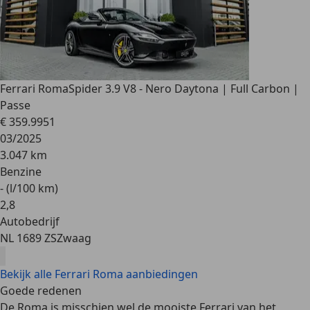
Ferrari Roma
Spider 3.9 V8 - Nero Daytona | Full Carbon |
Passe
€ 359.995
1
03/2025
3.047 km
Benzine
- (l/100 km)
2
,
8
Autobedrijf
NL 1689 ZS
Zwaag
Bekijk alle Ferrari Roma aanbiedingen
Goede redenen
De Roma is misschien wel de
mooiste Ferrari
van het