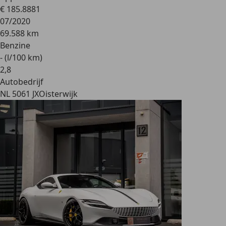
€ 185.888
1
07/2020
69.588 km
Benzine
- (l/100 km)
2
,
8
Autobedrijf
NL 5061 JX
Oisterwijk