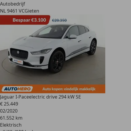
Autobedrijf
NL 9461 VC
Gieten
Jaguar I-Pace
electric drive 294 kW SE
€ 25.449
02/2020
61.552 km
Elektrisch