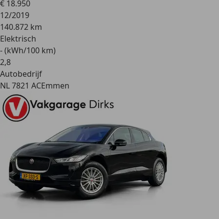
€ 18.950
12/2019
140.872 km
Elektrisch
- (kWh/100 km)
2
,
8
Autobedrijf
NL 7821 AC
Emmen