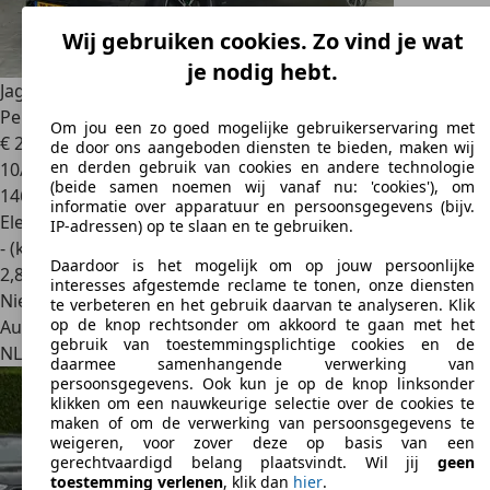
Wij gebruiken cookies. Zo vind je wat
je nodig hebt.
Jaguar I-Pace
EV400 First Edition HSE 90 kWh l 84% SOH l
Perform
Om jou een zo goed mogelijke gebruikerservaring met
€ 21.449
de door ons aangeboden diensten te bieden, maken wij
en derden gebruik van cookies en andere technologie
10/2018
(beide samen noemen wij vanaf nu: 'cookies'), om
146.021 km
informatie over apparatuur en persoonsgegevens (bijv.
Elektrisch
IP-adressen) op te slaan en te gebruiken.
- (kWh/100 km)
Daardoor is het mogelijk om op jouw persoonlijke
2
,
8
interesses afgestemde reclame te tonen, onze diensten
Nieuw
te verbeteren en het gebruik daarvan te analyseren. Klik
op de knop rechtsonder om akkoord te gaan met het
Autobedrijf
gebruik van toestemmingsplichtige cookies en de
NL 5015 BA
Tilburg
daarmee samenhangende verwerking van
persoonsgegevens. Ook kun je op de knop linksonder
klikken om een nauwkeurige selectie over de cookies te
maken of om de verwerking van persoonsgegevens te
weigeren, voor zover deze op basis van een
gerechtvaardigd belang plaatsvindt. Wil jij
geen
toestemming verlenen
, klik dan
hier
.