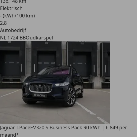
136.148 km
Elektrisch
- (kWh/100 km)
2
,
8
Autobedrijf
NL 1724 BB
Oudkarspel
Jaguar I-Pace
EV320 S Business Pack 90 kWh | € 849 per
maand*