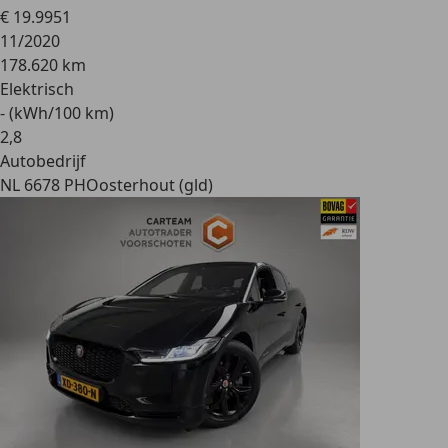
€ 19.995
1
11/2020
178.620 km
Elektrisch
- (kWh/100 km)
2
,
8
Autobedrijf
NL 6678 PH
Oosterhout (gld)