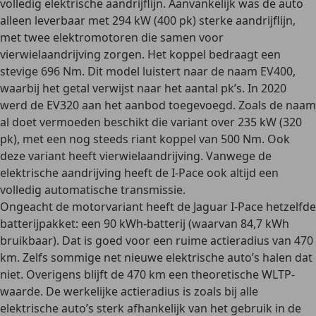
volledig elektrische aandrijflijn. Aanvankelijk was de auto
alleen leverbaar met 294 kW (400 pk) sterke aandrijflijn,
met
twee elektromotoren die samen voor
vierwielaandrijving zorgen
. Het koppel bedraagt een
stevige 696 Nm. Dit model luistert naar de naam EV400,
waarbij het getal verwijst naar het aantal pk’s.
In 2020
werd de EV320 aan het aanbod toegevoegd
. Zoals de naam
al doet vermoeden beschikt die variant over 235 kW (320
pk), met een nog steeds riant koppel van 500 Nm. Ook
deze variant heeft vierwielaandrijving. Vanwege de
elektrische aandrijving heeft de I-Pace ook altijd een
volledig automatische transmissie.
Ongeacht de motorvariant heeft de Jaguar I-Pace hetzelfde
batterijpakket:
een 90 kWh-batterij
(waarvan 84,7 kWh
bruikbaar). Dat is goed voor een ruime
actieradius van 470
km
. Zelfs sommige net nieuwe elektrische auto’s halen dat
niet. Overigens blijft de 470 km een theoretische WLTP-
waarde. De werkelijke actieradius is zoals bij alle
elektrische auto’s sterk afhankelijk van het gebruik in de