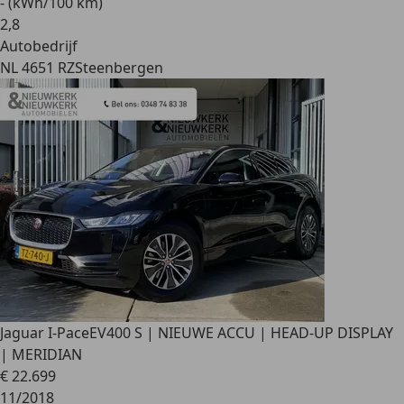
- (kWh/100 km)
2
,
8
Autobedrijf
NL 4651 RZ
Steenbergen
Jaguar I-Pace
EV400 S | NIEUWE ACCU | HEAD-UP DISPLAY
| MERIDIAN
€ 22.699
11/2018