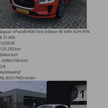
Jaguar I-Pace
EV400 First Edition 90 kWh SOH 95%
€ 21.850
12/2018
125.233 km
Elektrisch
- (kWh/100 km)
2
,
8
Autobedrijf
NL 8253 PA
Dronten