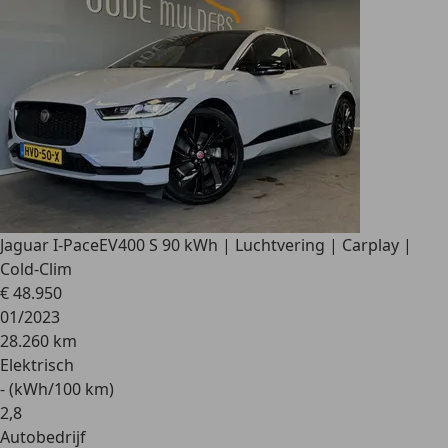
Jaguar I-Pace
EV400 S 90 kWh | Luchtvering | Carplay |
Cold-Clim
€ 48.950
01/2023
28.260 km
Elektrisch
- (kWh/100 km)
2
,
8
Autobedrijf