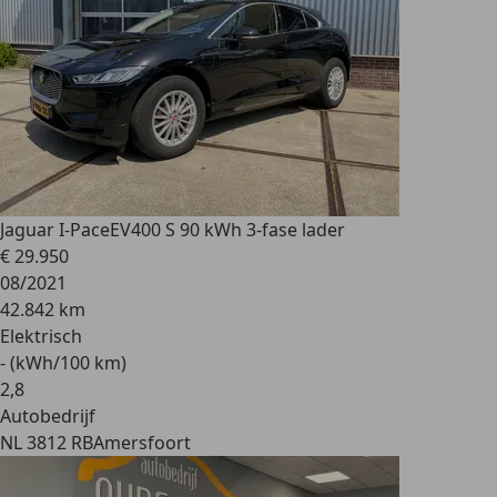
Jaguar I-Pace
EV400 S 90 kWh 3-fase lader
€ 29.950
08/2021
42.842 km
Elektrisch
- (kWh/100 km)
2
,
8
Autobedrijf
NL 3812 RB
Amersfoort