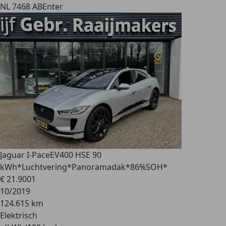
NL 7468 AB
Enter
Jaguar I-Pace
EV400 HSE 90
kWh*Luchtvering*Panoramadak*86%SOH*
€ 21.900
1
10/2019
124.615 km
Elektrisch