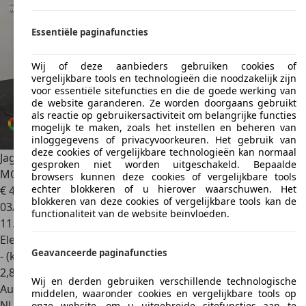
Essentiële paginafuncties
Wij of deze aanbieders gebruiken cookies of
vergelijkbare tools en technologieën die noodzakelijk zijn
voor essentiële sitefuncties en die de goede werking van
de website garanderen. Ze worden doorgaans gebruikt
als reactie op gebruikersactiviteit om belangrijke functies
mogelijk te maken, zoals het instellen en beheren van
inloggegevens of privacyvoorkeuren. Het gebruik van
deze cookies of vergelijkbare technologieën kan normaal
Jaguar I-Pace
EV400 R-Dynamic 90kWh HSE FACELIFT
gesproken niet worden uitgeschakeld. Bepaalde
MODEL INCL BTW
browsers kunnen deze cookies of vergelijkbare tools
echter blokkeren of u hierover waarschuwen. Het
€ 45.930
1
blokkeren van deze cookies of vergelijkbare tools kan de
03/2024
functionaliteit van de website beïnvloeden.
11.087 km
Elektrisch
Geavanceerde paginafuncties
- (kWh/100 km)
2
,
8
Wij en derden gebruiken verschillende technologische
Autobedrijf
middelen, waaronder cookies en vergelijkbare tools op
NL 5711 CD
Someren
onze website, om u uitgebreide sitefuncties aan te