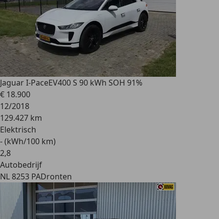
Jaguar I-Pace
EV400 S 90 kWh SOH 91%
€ 18.900
12/2018
129.427 km
Elektrisch
- (kWh/100 km)
2
,
8
Autobedrijf
NL 8253 PA
Dronten