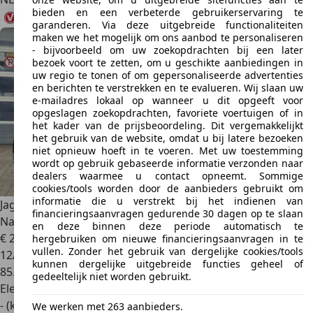
bieden en een verbeterde gebruikerservaring te
garanderen. Via deze uitgebreide functionaliteiten
maken we het mogelijk om ons aanbod te personaliseren
- bijvoorbeeld om uw zoekopdrachten bij een later
bezoek voort te zetten, om u geschikte aanbiedingen in
uw regio te tonen of om gepersonaliseerde advertenties
en berichten te verstrekken en te evalueren. Wij slaan uw
e-mailadres lokaal op wanneer u dit opgeeft voor
opgeslagen zoekopdrachten, favoriete voertuigen of in
het kader van de prijsbeoordeling. Dit vergemakkelijkt
het gebruik van de website, omdat u bij latere bezoeken
niet opnieuw hoeft in te voeren. Met uw toestemming
wordt op gebruik gebaseerde informatie verzonden naar
dealers waarmee u contact opneemt. Sommige
cookies/tools worden door de aanbieders gebruikt om
informatie die u verstrekt bij het indienen van
Jaguar I-Pace
EV400 First Edition 90 kWh | SoH 89,9% |
financieringsaanvragen gedurende 30 dagen op te slaan
Navigatie
en deze binnen deze periode automatisch te
€ 22.940
hergebruiken om nieuwe financieringsaanvragen in te
vullen. Zonder het gebruik van dergelijke cookies/tools
12/2018
kunnen dergelijke uitgebreide functies geheel of
85.040 km
gedeeltelijk niet worden gebruikt.
Elektrisch
- (kWh/100 km)
We werken met 263 aanbieders.