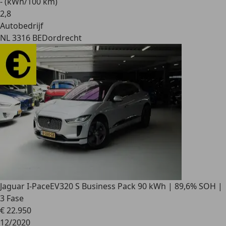
- (kWh/100 km)
2
,
8
Autobedrijf
NL 3316 BE
Dordrecht
Jaguar I-Pace
EV320 S Business Pack 90 kWh | 89,6% SOH |
3 Fase
€ 22.950
12/2020