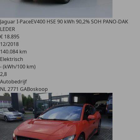
Jaguar I-Pace
EV400 HSE 90 kWh 90,2% SOH PANO-DAK
LEDER
€ 18.895
12/2018
140.084 km
Elektrisch
- (kWh/100 km)
2
,
8
Autobedrijf
NL 2771 GA
Boskoop