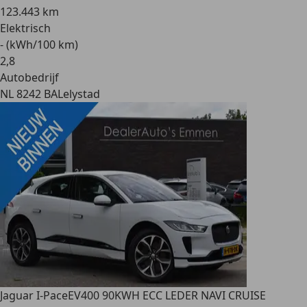
123.443 km
Elektrisch
- (kWh/100 km)
2
,
8
Autobedrijf
NL 8242 BA
Lelystad
Jaguar I-Pace
EV400 90KWH ECC LEDER NAVI CRUISE