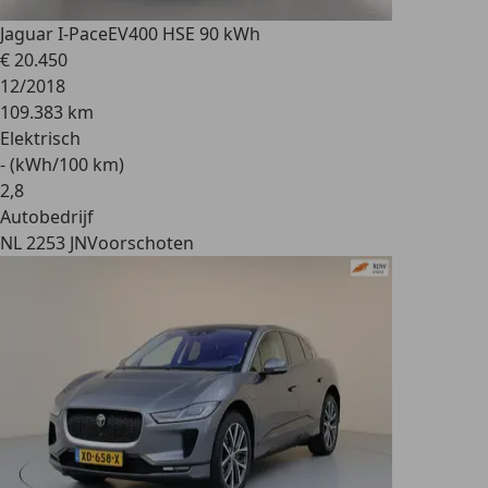
Jaguar I-Pace
EV400 HSE 90 kWh
€ 20.450
12/2018
109.383 km
Elektrisch
- (kWh/100 km)
2
,
8
Autobedrijf
NL 2253 JN
Voorschoten