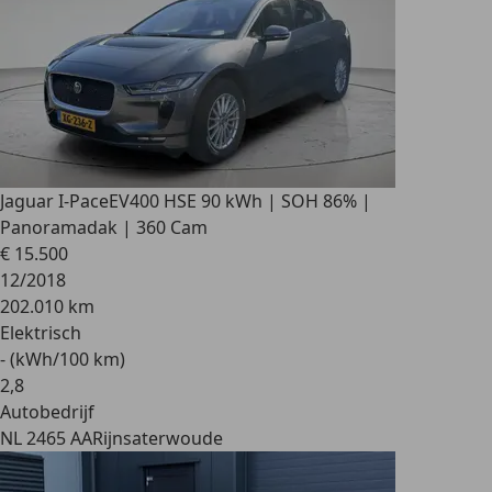
Jaguar I-Pace
EV400 HSE 90 kWh | SOH 86% |
Panoramadak | 360 Cam
€ 15.500
12/2018
202.010 km
Elektrisch
- (kWh/100 km)
2
,
8
Autobedrijf
NL 2465 AA
Rijnsaterwoude