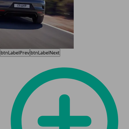
btnLabelPrev
btnLabelNext