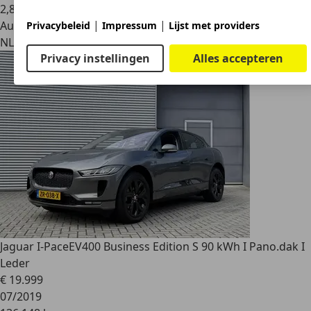
2
,
8
|
|
Autobedrijf
Privacybeleid
Impressum
Lijst met providers
NL 3401 RB
Ijsselstein Ut
Privacy instellingen
Alles accepteren
Jaguar I-Pace
EV400 Business Edition S 90 kWh I Pano.dak I
Leder
€ 19.999
07/2019