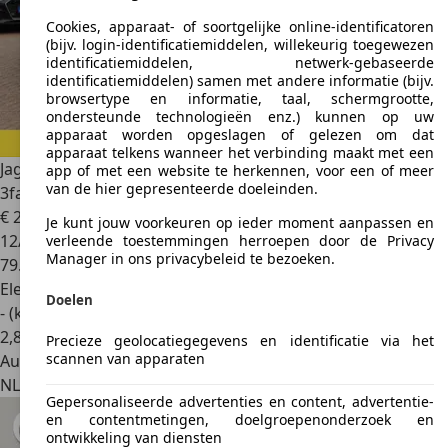
Cookies, apparaat- of soortgelijke online-identificatoren
(bijv. login-identificatiemiddelen, willekeurig toegewezen
identificatiemiddelen, netwerk-gebaseerde
identificatiemiddelen) samen met andere informatie (bijv.
browsertype en informatie, taal, schermgrootte,
ondersteunde technologieën enz.) kunnen op uw
apparaat worden opgeslagen of gelezen om dat
apparaat telkens wanneer het verbinding maakt met een
Jaguar I-Pace
EV320 SE Business Pack 90 kWh / SoH 89.7% /
app of met een website te herkennen, voor een of meer
van de hier gepresenteerde doeleinden.
3fase
€ 26.999
Je kunt jouw voorkeuren op ieder moment aanpassen en
12/2020
verleende toestemmingen herroepen door de Privacy
Manager in ons privacybeleid te bezoeken.
79.343 km
Elektrisch
Doelen
- (kWh/100 km)
2
,
8
Precieze geolocatiegegevens en identificatie via het
scannen van apparaten
Autobedrijf
NL 3911 RS
Rhenen
Gepersonaliseerde advertenties en content, advertentie-
en contentmetingen, doelgroepenonderzoek en
ontwikkeling van diensten