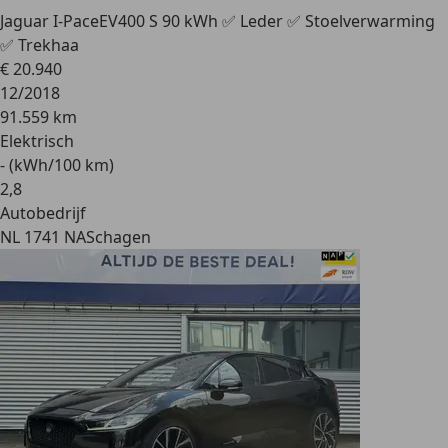
Jaguar I-Pace
EV400 S 90 kWh ✅ Leder ✅ Stoelverwarming
✅ Trekhaa
€ 20.940
12/2018
91.559 km
Elektrisch
- (kWh/100 km)
2
,
8
Autobedrijf
NL 1741 NA
Schagen