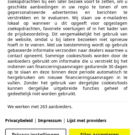
zoekopdrachten bij een later bezoek voort te zetten, om u
geschikte aanbiedingen in uw regio te tonen of om
gepersonaliseerde advertenties en berichten te
verstrekken en te evalueren. Wij slaan uw e-mailadres
lokaal op wanneer u dit opgeeft voor opgeslagen
zoekopdrachten, favoriete voertuigen of in het kader van
de prijsbeoordeling. Dit vergemakkelijkt het gebruik van
de website, omdat u bij latere bezoeken niet opnieuw
hoeft in te voeren. Met uw toestemming wordt op gebruik
gebaseerde informatie verzonden naar dealers waarmee u
contact opneemt. Sommige cookies/tools worden door de
aanbieders gebruikt om informatie die u verstrekt bij het
indienen van financieringsaanvragen gedurende 30 dagen
op te slaan en deze binnen deze periode automatisch te
hergebruiken om nieuwe financieringsaanvragen in te
vullen. Zonder het gebruik van dergelijke cookies/tools
kunnen dergelijke uitgebreide functies geheel of
gedeeltelijk niet worden gebruikt.
We werken met 263 aanbieders.
|
|
Privacybeleid
Impressum
Lijst met providers
Privacy instellingen
Alles accepteren