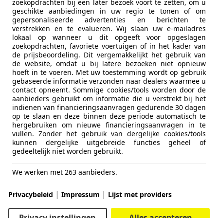
zoekopdrachten bij een later bezoek voort te zetten, om u
geschikte aanbiedingen in uw regio te tonen of om
gepersonaliseerde advertenties en berichten te
verstrekken en te evalueren. Wij slaan uw e-mailadres
lokaal op wanneer u dit opgeeft voor opgeslagen
zoekopdrachten, favoriete voertuigen of in het kader van
de prijsbeoordeling. Dit vergemakkelijkt het gebruik van
de website, omdat u bij latere bezoeken niet opnieuw
hoeft in te voeren. Met uw toestemming wordt op gebruik
gebaseerde informatie verzonden naar dealers waarmee u
contact opneemt. Sommige cookies/tools worden door de
aanbieders gebruikt om informatie die u verstrekt bij het
indienen van financieringsaanvragen gedurende 30 dagen
op te slaan en deze binnen deze periode automatisch te
hergebruiken om nieuwe financieringsaanvragen in te
vullen. Zonder het gebruik van dergelijke cookies/tools
kunnen dergelijke uitgebreide functies geheel of
gedeeltelijk niet worden gebruikt.
We werken met 263 aanbieders.
|
|
Privacybeleid
Impressum
Lijst met providers
Privacy instellingen
Alles accepteren