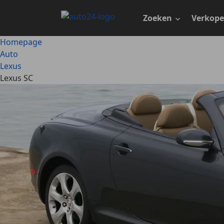
Ga
naar
Zoeken
Verkop
hoofdinhoud
Homepage
Auto
Lexus
Lexus SC