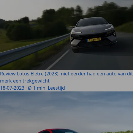
Review Lotus Eletre (2023): niet eerder had een auto van dit
merk een trekgewicht
18-07-2023
·
Ø 1 min. Leestijd