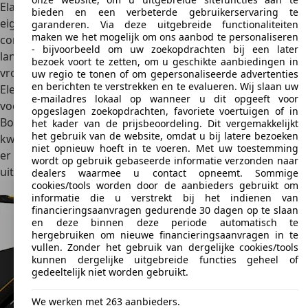
Elan vrij overzichtelijk. De geboden ruimte kan dus
bieden en een verbeterde gebruikerservaring te
eigenlijk beter. De twee sportstoelen zijn echter behoorlijk
garanderen. Via deze uitgebreide functionaliteiten
maken we het mogelijk om ons aanbod te personaliseren
comfortabel en ook prima geschikt voor de een of andere
- bijvoorbeeld om uw zoekopdrachten bij een later
langere reis. Daarnaast heeft de autofabrikant al in een
bezoek voort te zetten, om u geschikte aanbiedingen in
vroeg stadium aandacht besteed aan
complete uitrusting
.
uw regio te tonen of om gepersonaliseerde advertenties
en berichten te verstrekken en te evalueren. Wij slaan uw
Elektrische ramen, een krachtige verwarming of andere
e-mailadres lokaal op wanneer u dit opgeeft voor
voorzieningen mogen niet ontbreken in het interieur.
opgeslagen zoekopdrachten, favoriete voertuigen of in
Bovendien waren de klanten tevreden over de
hoge
het kader van de prijsbeoordeling. Dit vergemakkelijkt
het gebruik van de website, omdat u bij latere bezoeken
kwaliteit van afwerking en materialen
. Zo ziet het voertuig
niet opnieuw hoeft in te voeren. Met uw toestemming
er zelfs na enkele jaren dagelijks gebruik nog uitstekend
wordt op gebruik gebaseerde informatie verzonden naar
uit.
dealers waarmee u contact opneemt. Sommige
cookies/tools worden door de aanbieders gebruikt om
informatie die u verstrekt bij het indienen van
financieringsaanvragen gedurende 30 dagen op te slaan
en deze binnen deze periode automatisch te
hergebruiken om nieuwe financieringsaanvragen in te
vullen. Zonder het gebruik van dergelijke cookies/tools
kunnen dergelijke uitgebreide functies geheel of
gedeeltelijk niet worden gebruikt.
We werken met 263 aanbieders.