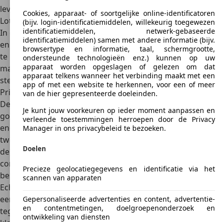
leverbaar als coupé of cabriolet. Met een vast dak was de
Cookies, apparaat- of soortgelijke online-identificatoren
Lotus Elan veel beter geschikt om in slecht weer te rijden.
(bijv. login-identificatiemiddelen, willekeurig toegewezen
identificatiemiddelen, netwerk-gebaseerde
In de tweede generatie besloot de autofabrikant de kleine
identificatiemiddelen) samen met andere informatie (bijv.
en lichte sportwagen echter alleen als
open cabriolet
aan
browsertype en informatie, taal, schermgrootte,
te bieden. In dit geval verdwijnt het dak in een uitsparing,
ondersteunde technologieën enz.) kunnen op uw
apparaat worden opgeslagen of gelezen om dat
maar kan de volledige inhoud van de bagageruimte nog
apparaat telkens wanneer het verbinding maakt met een
steeds in het dagelijks leven worden gebruikt.
app of met een website te herkennen, voor een of meer
Prijs
van de hier gepresenteerde doeleinden.
De Lotus Elan overtuigde vanaf het begin met een
zeer
Je kunt jouw voorkeuren op ieder moment aanpassen en
goede prijs-prestatieverhouding
en genoot daarom een
verleende toestemmingen herroepen door de Privacy
enorme vraag van de klandizie. Het voertuig was in de
Manager in ons privacybeleid te bezoeken.
tweede generatie verkrijgbaar vanaf slechts 20.000 pond in
Doelen
de instapversie. Vooral in vergelijking met veel
concurrenten op de markt betekende dit een enorme
Precieze geolocatiegegevens en identificatie via het
besparing en de klanten maakten er graag gebruik van.
scannen van apparaten
Echter, de
Lotus Elan als occasion
is niet noodzakelijkerwijs
een echt koopje. Vooral de oudere versies hebben
Gepersonaliseerde advertenties en content, advertentie-
en contentmetingen, doelgroepenonderzoek en
tegenwoordig een
enorme zeldzaamheidswaarde
en
ontwikkeling van diensten