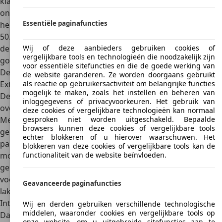
klanten moeten diep in de buidel tasten als ze in goed
onderhouden staat verkeren en een lage kilometerstand
Essentiële paginafuncties
hebben. Het is niet ongewoon dat voertuigen de grens van
50.000 euro overschrijden, hoewel jongere voertuigen van
de tweede generatie met ongeveer 10.000 euro aanzienlijk
Wij of deze aanbieders gebruiken cookies of
vergelijkbare tools en technologieën die noodzakelijk zijn
goedkoper zijn.
voor essentiële sitefuncties en die de goede werking van
Design
de website garanderen. Ze worden doorgaans gebruikt
Exterieur
als reactie op gebruikersactiviteit om belangrijke functies
mogelijk te maken, zoals het instellen en beheren van
De Lotus Elan wist echter ook klanten te inspireren en te
inloggegevens of privacyvoorkeuren. Het gebruik van
overtuigen met zijn
aantrekkelijke uiterlijk
op de markt.
deze cookies of vergelijkbare technologieën kan normaal
Met zijn kleine en slanke carrosserie is het voertuig
gesproken niet worden uitgeschakeld. Bepaalde
browsers kunnen deze cookies of vergelijkbare tools
gemakkelijk te manoeuvreren in de stad of naar een
echter blokkeren of u hierover waarschuwen. Het
parkeerplaats. Tot de opvallende kenmerken van het
blokkeren van deze cookies of vergelijkbare tools kan de
model behoren de koplampen aan de voorzijde, die
functionaliteit van de website beïnvloeden.
gemakkelijk vanuit de cockpit kunnen worden geopend en
voor bijzondere accenten zorgen. Opvallende
Geavanceerde paginafuncties
lakafwerkingen benadrukken dit effect nog meer.
Interieur
Wij en derden gebruiken verschillende technologische
middelen, waaronder cookies en vergelijkbare tools op
Dankzij de kleine carrosserie is het interieur van de Lotus
onze website, om u uitgebreide sitefuncties aan te