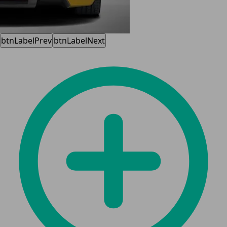
btnLabelPrev
btnLabelNext