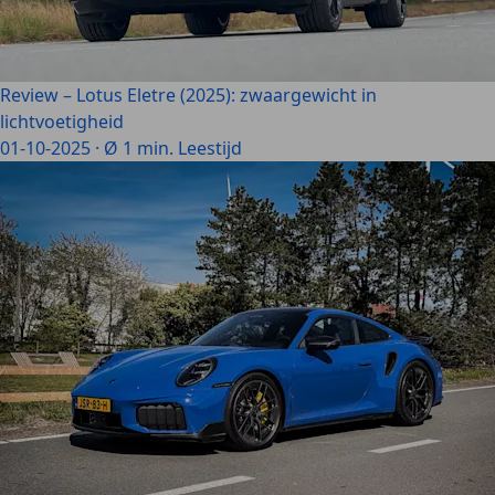
Review – Lotus Eletre (2025): zwaargewicht in
lichtvoetigheid
01-10-2025
·
Ø 1 min. Leestijd