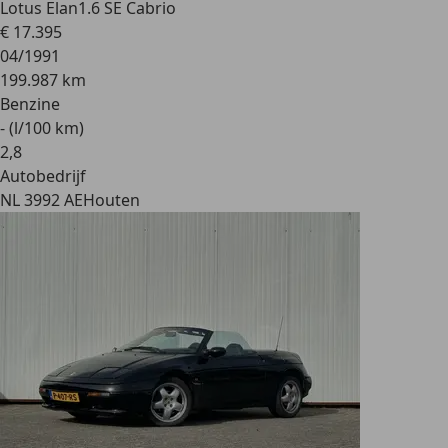
Lotus Elan
1.6 SE Cabrio
€ 17.395
04/1991
199.987 km
Benzine
- (l/100 km)
2
,
8
Autobedrijf
NL 3992 AE
Houten