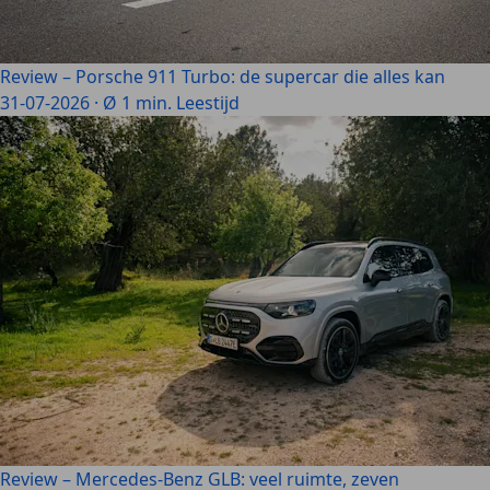
Review – Porsche 911 Turbo: de supercar die alles kan
31-07-2026
·
Ø 1 min. Leestijd
Review – Mercedes-Benz GLB: veel ruimte, zeven