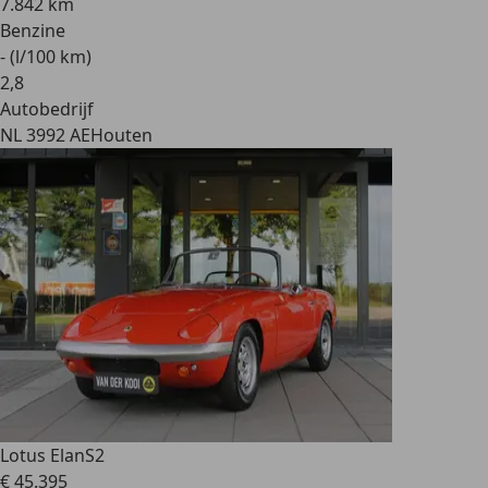
7.842 km
Benzine
- (l/100 km)
2
,
8
Autobedrijf
NL 3992 AE
Houten
Lotus Elan
S2
€ 45.395