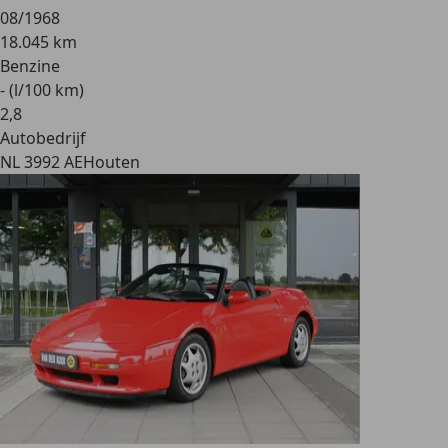
08/1968
18.045 km
Benzine
- (l/100 km)
2
,
8
Autobedrijf
NL 3992 AE
Houten