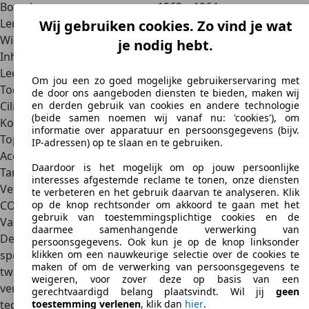
Bouwjaar
1963 – 1964
Lengte, breedte, hoogte
3,7 m x 1,4 m x 1,1 m
Wij gebruiken cookies. Zo vind je wat
Wielbasis
2,1 m
je nodig hebt.
Inhoud bagageruimte
185 l
Ledig gewicht
585 kg
Om jou een zo goed mogelijke gebruikerservaring met
Toelaatbaar totaalgewicht
niet benoemt
de door ons aangeboden diensten te bieden, maken wij
Cilinderinhoud
1558 cm³
en derden gebruik van cookies en andere technologie
(beide samen noemen wij vanaf nu: 'cookies'), om
Koppel
146 Nm
informatie over apparatuur en persoonsgegevens (bijv.
Topsnelheid
185 km/u
IP-adressen) op te slaan en te gebruiken.
Acceleratie van 0 tot 100 km/u
8,5 s
Daardoor is het mogelijk om op jouw persoonlijke
Tankinhoud
45,5 l
interesses afgestemde reclame te tonen, onze diensten
Verbruik
Niet gespecificeerd
te verbeteren en het gebruik daarvan te analyseren. Klik
CO²-uitstoot
Niet gespecificeerd
op de knop rechtsonder om akkoord te gaan met het
gebruik van toestemmingsplichtige cookies en de
Varianten
daarmee samenhangende verwerking van
De Lotus Elan beschrijft twee generaties van een populaire
persoonsgegevens. Ook kun je op de knop linksonder
sportwagen. Klanten konden dus al kiezen tussen deze
klikken om een nauwkeurige selectie over de cookies te
maken of om de verwerking van persoonsgegevens te
twee versies en ofwel een klassieke ofwel een moderne
weigeren, voor zover deze op basis van een
vertegenwoordiger met meer vermogen en modernere
gerechtvaardigd belang plaatsvindt. Wil jij
geen
technieken kopen. De eerste generatie was echter
toestemming verlenen
, klik dan
hier
.