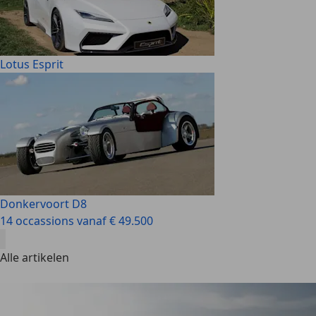
Lotus Esprit
Donkervoort D8
14 occassions vanaf € 49.500
Alle artikelen