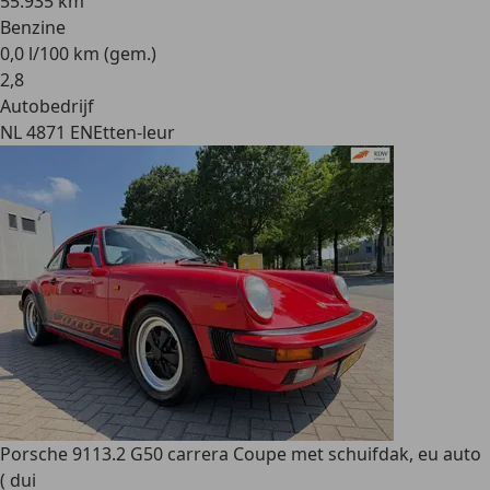
55.935 km
Benzine
0,0 l/100 km (gem.)
2
,
8
Autobedrijf
NL 4871 EN
Etten-leur
Porsche 911
3.2 G50 carrera Coupe met schuifdak, eu auto
( dui