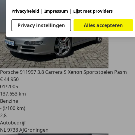
|
|
Privacybeleid
Impressum
Lijst met providers
Privacy instellingen
Alles accepteren
Porsche 911
997 3.8 Carrera S Xenon Sportstoelen Pasm
€ 44.950
01/2005
137.653 km
Benzine
- (l/100 km)
2
,
8
Autobedrijf
NL 9738 AJ
Groningen