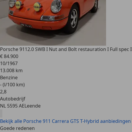
Porsche 911
2.0 SWB I Nut and Bolt restauration I Full spec I
€ 84.900
10/1967
13.008 km
Benzine
- (l/100 km)
2
,
8
Autobedrijf
NL 5595 AE
Leende
Bekijk alle Porsche 911 Carrera GTS T-Hybrid aanbiedingen
Goede redenen