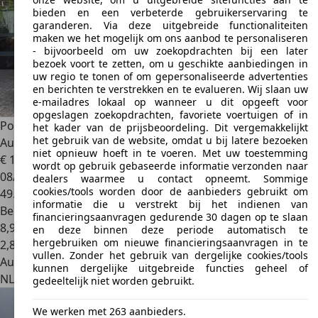
bieden en een verbeterde gebruikerservaring te
garanderen. Via deze uitgebreide functionaliteiten
maken we het mogelijk om ons aanbod te personaliseren
- bijvoorbeeld om uw zoekopdrachten bij een later
bezoek voort te zetten, om u geschikte aanbiedingen in
uw regio te tonen of om gepersonaliseerde advertenties
en berichten te verstrekken en te evalueren. Wij slaan uw
e-mailadres lokaal op wanneer u dit opgeeft voor
opgeslagen zoekopdrachten, favoriete voertuigen of in
Porsche 911
3.0 Carrera S Panoramadak SportChrono NL-
het kader van de prijsbeoordeling. Dit vergemakkelijkt
het gebruik van de website, omdat u bij latere bezoeken
Auto NAP
niet opnieuw hoeft in te voeren. Met uw toestemming
€ 127.991
wordt op gebruik gebaseerde informatie verzonden naar
08/2019
dealers waarmee u contact opneemt. Sommige
cookies/tools worden door de aanbieders gebruikt om
49.777 km
informatie die u verstrekt bij het indienen van
Benzine
financieringsaanvragen gedurende 30 dagen op te slaan
8,9 l/100 km (gem.)
en deze binnen deze periode automatisch te
hergebruiken om nieuwe financieringsaanvragen in te
2
,
8
vullen. Zonder het gebruik van dergelijke cookies/tools
Autobedrijf
kunnen dergelijke uitgebreide functies geheel of
NL 6413 GE
Heerlen
gedeeltelijk niet worden gebruikt.
We werken met 263 aanbieders.