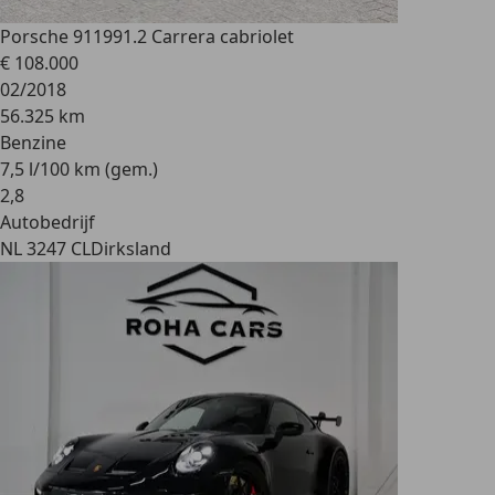
Porsche 911
991.2 Carrera cabriolet
€ 108.000
02/2018
56.325 km
Benzine
7,5 l/100 km (gem.)
2
,
8
Autobedrijf
NL 3247 CL
Dirksland