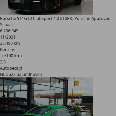
Porsche 911
GT3 Clubsport 4.0 510PK, Porsche Approved,
Schaal,
€ 206.945
11/2021
35.490 km
Benzine
- (l/100 km)
2
,
8
Autobedrijf
NL 5627 BZ
Eindhoven