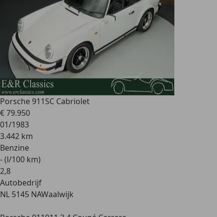
Porsche 911
SC Cabriolet
€ 79.950
01/1983
3.442 km
Benzine
- (l/100 km)
2
,
8
Autobedrijf
NL 5145 NA
Waalwijk