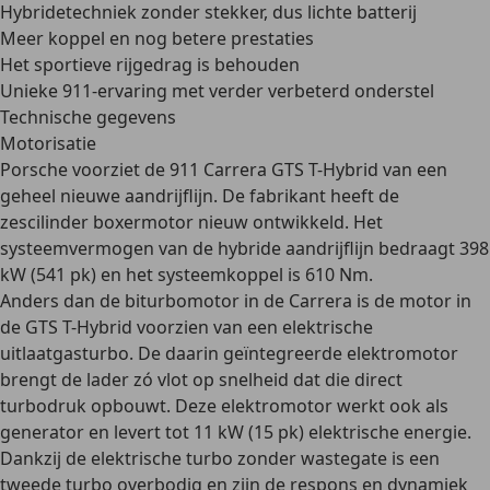
Hybridetechniek zonder stekker, dus lichte batterij
Meer koppel en nog betere prestaties
Het sportieve rijgedrag is behouden
Unieke 911-ervaring met verder verbeterd onderstel
Technische gegevens
Motorisatie
Porsche voorziet de 911 Carrera GTS T-Hybrid van een
geheel nieuwe aandrijflijn
. De fabrikant heeft de
zescilinder boxermotor
nieuw ontwikkeld. Het
systeemvermogen van de hybride aandrijflijn bedraagt 398
kW (541 pk)
en het systeemkoppel is 610 Nm.
Anders dan de biturbomotor in de Carrera is de motor in
de GTS T-Hybrid voorzien van een
elektrische
uitlaatgasturbo
. De daarin geïntegreerde elektromotor
brengt de lader zó vlot op snelheid dat die direct
turbodruk opbouwt. Deze elektromotor werkt ook als
generator en levert tot 11 kW (15 pk) elektrische energie.
Dankzij de elektrische turbo zonder wastegate is een
tweede turbo overbodig en zijn
de respons en dynamiek