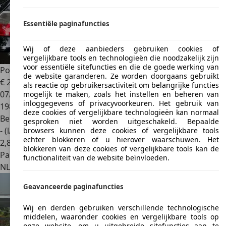
Essentiële paginafuncties
Wij of deze aanbieders gebruiken cookies of
vergelijkbare tools en technologieën die noodzakelijk zijn
voor essentiële sitefuncties en die de goede werking van
Porsche 911
911 3.4 996 Carrera
de website garanderen. Ze worden doorgaans gebruikt
€ 25.750
als reactie op gebruikersactiviteit om belangrijke functies
07/1998
mogelijk te maken, zoals het instellen en beheren van
inloggegevens of privacyvoorkeuren. Het gebruik van
198.000 km
deze cookies of vergelijkbare technologieën kan normaal
Benzine
gesproken niet worden uitgeschakeld. Bepaalde
- (l/100 km)
browsers kunnen deze cookies of vergelijkbare tools
echter blokkeren of u hierover waarschuwen. Het
2
,
8
blokkeren van deze cookies of vergelijkbare tools kan de
Particulier
functionaliteit van de website beïnvloeden.
NL 7271
Berkelland
Geavanceerde paginafuncties
Wij en derden gebruiken verschillende technologische
middelen, waaronder cookies en vergelijkbare tools op
onze website, om u uitgebreide sitefuncties aan te