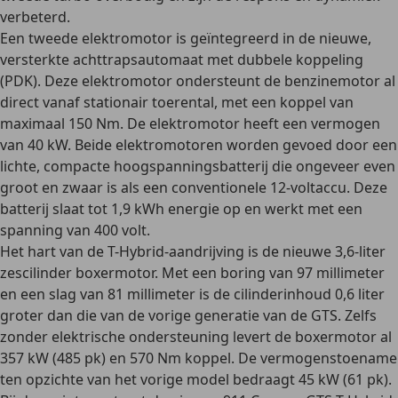
verbeterd
.
Een
tweede elektromotor
is geïntegreerd in de nieuwe,
versterkte
achttrapsautomaat met dubbele koppeling
(PDK). Deze elektromotor
ondersteunt de benzinemotor
al
direct vanaf stationair toerental, met een koppel van
maximaal 150 Nm. De elektromotor heeft een vermogen
van 40 kW. Beide elektromotoren worden gevoed door een
lichte, compacte hoogspanningsbatterij
die ongeveer even
groot en zwaar is als een conventionele 12-voltaccu. Deze
batterij slaat tot
1,9 kWh
energie op en werkt met een
spanning van 400 volt.
Het hart van de T-Hybrid-aandrijving is de
nieuwe 3,6-liter
zescilinder boxermotor
. Met een boring van 97 millimeter
en een slag van 81 millimeter is de cilinderinhoud 0,6 liter
groter dan die van de vorige generatie van de GTS. Zelfs
zonder elektrische ondersteuning levert de boxermotor al
357 kW (485 pk) en 570 Nm koppel
. De vermogenstoename
ten opzichte van het vorige model bedraagt 45 kW (61 pk).