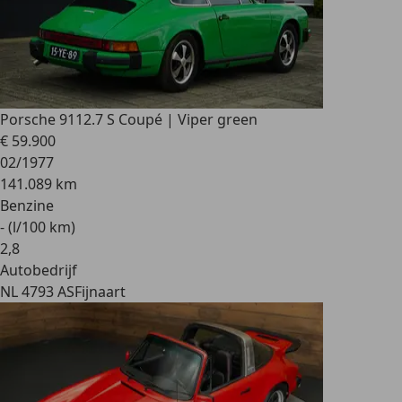
Porsche 911
2.7 S Coupé | Viper green
€ 59.900
02/1977
141.089 km
Benzine
- (l/100 km)
2
,
8
Autobedrijf
NL 4793 AS
Fijnaart