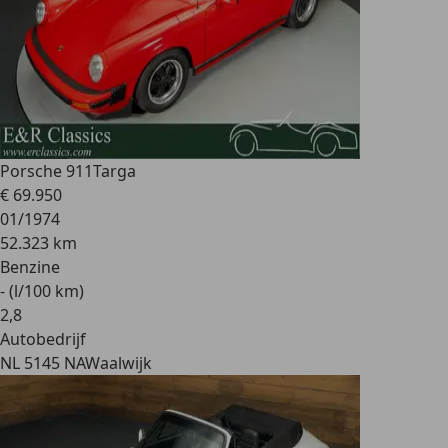
Porsche 911
Targa
€ 69.950
01/1974
52.323 km
Benzine
- (l/100 km)
2
,
8
Autobedrijf
NL 5145 NA
Waalwijk