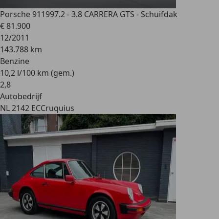
Porsche 911
997.2 - 3.8 CARRERA GTS - Schuifdak
€ 81.900
12/2011
143.788 km
Benzine
10,2 l/100 km (gem.)
2
,
8
Autobedrijf
NL 2142 EC
Cruquius