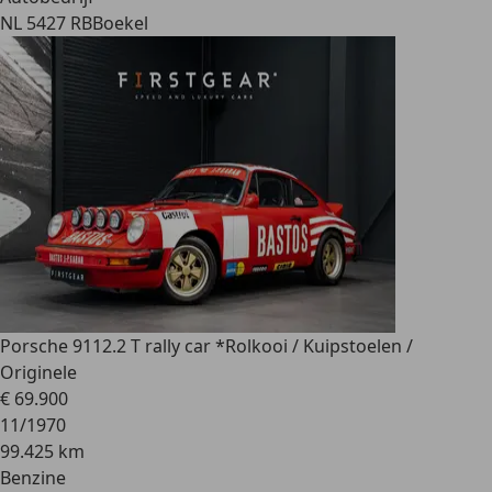
NL 5427 RB
Boekel
Porsche 911
2.2 T rally car *Rolkooi / Kuipstoelen /
Originele
€ 69.900
11/1970
99.425 km
Benzine