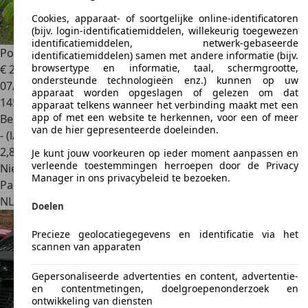
Cookies, apparaat- of soortgelijke online-identificatoren
(bijv. login-identificatiemiddelen, willekeurig toegewezen
identificatiemiddelen, netwerk-gebaseerde
Porsche 911
911 3.4 Carrera
identificatiemiddelen) samen met andere informatie (bijv.
browsertype en informatie, taal, schermgrootte,
€ 29.000
ondersteunde technologieën enz.) kunnen op uw
07/1999
apparaat worden opgeslagen of gelezen om dat
145.000 km
apparaat telkens wanneer het verbinding maakt met een
app of met een website te herkennen, voor een of meer
Benzine
van de hier gepresenteerde doeleinden.
- (l/100 km)
2
,
8
Je kunt jouw voorkeuren op ieder moment aanpassen en
verleende toestemmingen herroepen door de Privacy
Nieuw
Manager in ons privacybeleid te bezoeken.
Particulier
NL 1985HC
Driehuis
Doelen
Precieze geolocatiegegevens en identificatie via het
scannen van apparaten
Gepersonaliseerde advertenties en content, advertentie-
en contentmetingen, doelgroepenonderzoek en
ontwikkeling van diensten