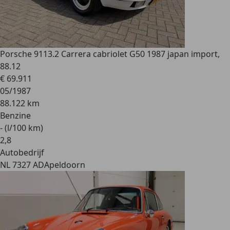
Porsche 911
3.2 Carrera cabriolet G50 1987 japan import,
88.12
€ 69.911
05/1987
88.122 km
Benzine
- (l/100 km)
2
,
8
Autobedrijf
NL 7327 AD
Apeldoorn