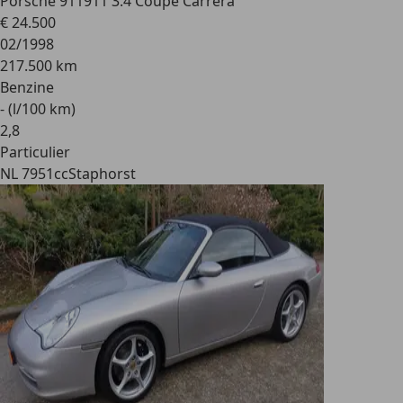
Porsche 911
911 3.4 Coupé Carrera
€ 24.500
02/1998
217.500 km
Benzine
- (l/100 km)
2
,
8
Particulier
NL 7951cc
Staphorst