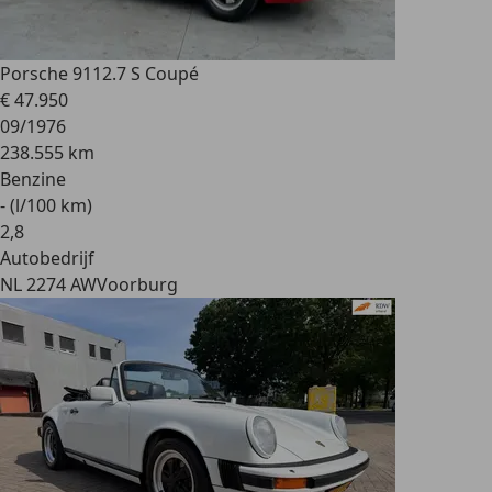
Porsche 911
2.7 S Coupé
€ 47.950
09/1976
238.555 km
Benzine
- (l/100 km)
2
,
8
Autobedrijf
NL 2274 AW
Voorburg