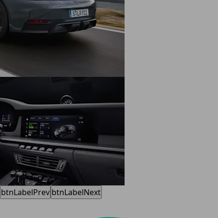
btnLabelPrev
btnLabelNext