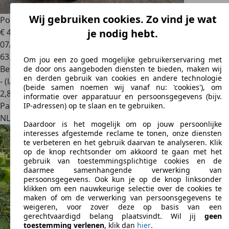
Wij gebruiken cookies. Zo vind je wat
Porsche 911
911 3.6 Carrera
€ 42.250
je nodig hebt.
07/2005
63.277 km
Om jou een zo goed mogelijke gebruikerservaring met
Benzine
de door ons aangeboden diensten te bieden, maken wij
en derden gebruik van cookies en andere technologie
- (l/100 km)
(beide samen noemen wij vanaf nu: 'cookies'), om
2
,
8
informatie over apparatuur en persoonsgegevens (bijv.
Particulier
IP-adressen) op te slaan en te gebruiken.
NL 1435BZ
Rijsenhout
Daardoor is het mogelijk om op jouw persoonlijke
interesses afgestemde reclame te tonen, onze diensten
te verbeteren en het gebruik daarvan te analyseren. Klik
op de knop rechtsonder om akkoord te gaan met het
gebruik van toestemmingsplichtige cookies en de
daarmee samenhangende verwerking van
persoonsgegevens. Ook kun je op de knop linksonder
klikken om een nauwkeurige selectie over de cookies te
maken of om de verwerking van persoonsgegevens te
weigeren, voor zover deze op basis van een
gerechtvaardigd belang plaatsvindt. Wil jij
geen
toestemming verlenen
, klik dan
hier
.