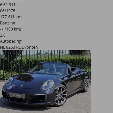
€ 61.911
06/1978
177.611 km
Benzine
- (l/100 km)
2
,
8
Autobedrijf
NL 8253 RD
Dronten