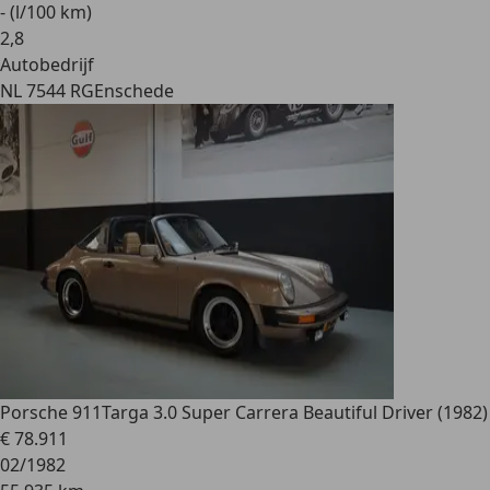
- (l/100 km)
2
,
8
Autobedrijf
NL 7544 RG
Enschede
Porsche 911
Targa 3.0 Super Carrera Beautiful Driver (1982)
€ 78.911
02/1982