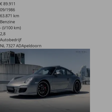
€ 89.911
09/1986
63.871 km
Benzine
- (l/100 km)
2
,
8
Autobedrijf
NL 7327 AD
Apeldoorn