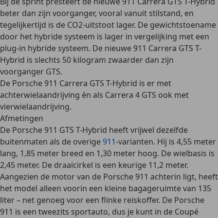
Bij de sprint presteert de nieuwe 911 Carrera GTS T-Hybrid
beter dan zijn voorganger, vooral vanuit stilstand, en
tegelijkertijd is de CO2-uitstoot lager. De gewichtstoename
door het hybride systeem is lager in vergelijking met een
plug-in hybride systeem. De nieuwe 911 Carrera GTS T-
Hybrid is slechts 50 kilogram zwaarder dan zijn
voorganger GTS.
De Porsche 911 Carrera GTS T-Hybrid is er
met
achterwielaandrijving
én als Carrera 4 GTS ook met
vierwielaandrijving
.
Afmetingen
De Porsche 911 GTS T-Hybrid heeft
vrijwel dezelfde
buitenmaten als de overige
911
-varianten
. Hij is 4,55 meter
lang, 1,85 meter breed en 1,30 meter hoog. De wielbasis is
2,45 meter. De draaicirkel is een keurige 11,2 meter.
Aangezien de motor van de Porsche 911 achterin ligt, heeft
het model
alleen voorin een kleine bagageruimte van 135
liter
– net genoeg voor een flinke reiskoffer. De Porsche
911 is een tweezits sportauto, dus je kunt in de Coupé