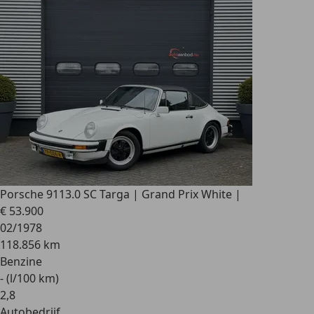
Porsche 911
3.0 SC Targa | Grand Prix White |
€ 53.900
02/1978
118.856 km
Benzine
- (l/100 km)
2
,
8
Autobedrijf