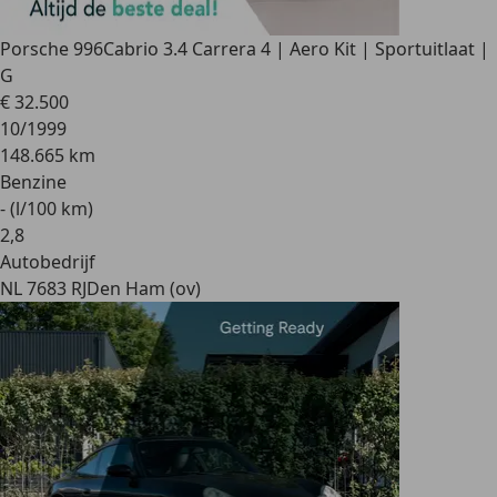
Porsche 996
Cabrio 3.4 Carrera 4 | Aero Kit | Sportuitlaat |
G
€ 32.500
10/1999
148.665 km
Benzine
- (l/100 km)
2
,
8
Autobedrijf
NL 7683 RJ
Den Ham (ov)