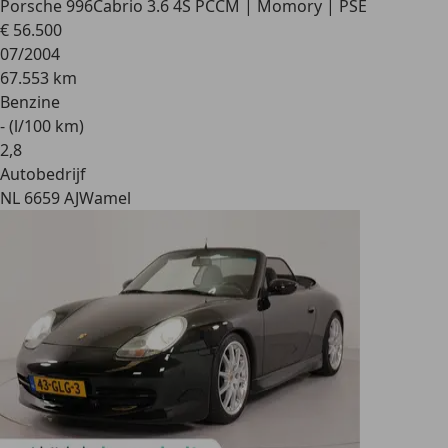
Porsche 996
Cabrio 3.6 4S PCCM | Momory | PSE
€ 56.500
07/2004
67.553 km
Benzine
- (l/100 km)
2
,
8
Autobedrijf
NL 6659 AJ
Wamel