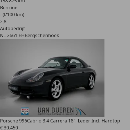
158.875 km
Benzine
- (l/100 km)
2
,
8
Autobedrijf
NL 2661 EH
Bergschenhoek
Porsche 996
Cabrio 3.4 Carrera 18", Leder Incl. Hardtop
€ 30.450