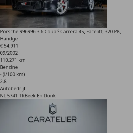
Porsche 996
996 3.6 Coupé Carrera 4S, Facelift, 320 PK,
Handge
€ 54.911
09/2002
110.271 km
Benzine
- (l/100 km)
2
,
8
Autobedrijf
NL 5741 TR
Beek En Donk