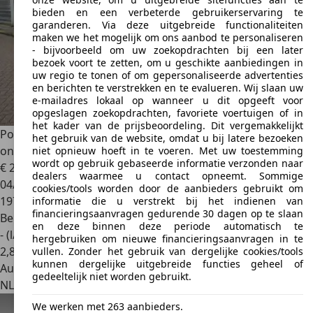
bieden en een verbeterde gebruikerservaring te
garanderen. Via deze uitgebreide functionaliteiten
maken we het mogelijk om ons aanbod te personaliseren
- bijvoorbeeld om uw zoekopdrachten bij een later
bezoek voort te zetten, om u geschikte aanbiedingen in
uw regio te tonen of om gepersonaliseerde advertenties
en berichten te verstrekken en te evalueren. Wij slaan uw
e-mailadres lokaal op wanneer u dit opgeeft voor
opgeslagen zoekopdrachten, favoriete voertuigen of in
het kader van de prijsbeoordeling. Dit vergemakkelijkt
Porsche 996
3.6 Coupé Carrera (996.2) NL Auto Porsche
het gebruik van de website, omdat u bij latere bezoeken
onderhou
niet opnieuw hoeft in te voeren. Met uw toestemming
wordt op gebruik gebaseerde informatie verzonden naar
€ 29.911
dealers waarmee u contact opneemt. Sommige
04/2002
cookies/tools worden door de aanbieders gebruikt om
197.725 km
informatie die u verstrekt bij het indienen van
financieringsaanvragen gedurende 30 dagen op te slaan
Benzine
en deze binnen deze periode automatisch te
- (l/100 km)
hergebruiken om nieuwe financieringsaanvragen in te
2
,
8
vullen. Zonder het gebruik van dergelijke cookies/tools
kunnen dergelijke uitgebreide functies geheel of
Autobedrijf
gedeeltelijk niet worden gebruikt.
NL 3011 EV
Rotterdam
We werken met 263 aanbieders.