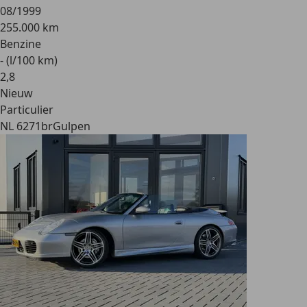
08/1999
255.000 km
Benzine
- (l/100 km)
2
,
8
Nieuw
Particulier
NL 6271br
Gulpen