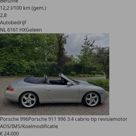
Benzine
12,2 l/100 km (gem.)
2
,
8
Autobedrijf
NL 6161 HX
Geleen
Porsche 996
Porsche 911 996 3.4 cabrio tip revisiemotor
AOS/IMS/Koelmodificatie
€ 24.000