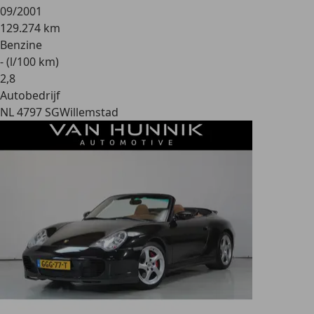
09/2001
129.274 km
Benzine
- (l/100 km)
2
,
8
Autobedrijf
NL 4797 SG
Willemstad