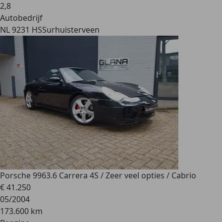
2
,
8
Autobedrijf
NL 9231 HS
Surhuisterveen
Porsche 996
3.6 Carrera 4S / Zeer veel opties / Cabrio
€ 41.250
05/2004
173.600 km