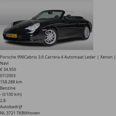
Porsche 996
Cabrio 3.6 Carrera 4 Automaat Leder | Xenon |
Navi
€ 34.950
07/2003
158.288 km
Benzine
- (l/100 km)
2
,
8
Autobedrijf
NL 3721 TK
Bilthoven