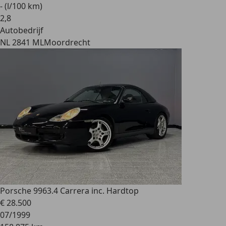
- (l/100 km)
2
,
8
Autobedrijf
NL 2841 ML
Moordrecht
Porsche 996
3.4 Carrera inc. Hardtop
€ 28.500
07/1999