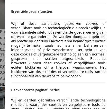
Essentiële paginafuncties
Wij of deze aanbieders gebruiken cookies of
vergelijkbare tools en technologieën die noodzakelijk zijn
Porsche 996
996 Carrera 2 Coupe Dutch Limited Edition 1 of
voor essentiële sitefuncties en die de goede werking van
de website garanderen. Ze worden doorgaans gebruikt
onl
als reactie op gebruikersactiviteit om belangrijke functies
€ 37.996
mogelijk te maken, zoals het instellen en beheren van
03/1999
inloggegevens of privacyvoorkeuren. Het gebruik van
deze cookies of vergelijkbare technologieën kan normaal
378.000 km
gesproken niet worden uitgeschakeld. Bepaalde
Benzine
browsers kunnen deze cookies of vergelijkbare tools
0,0 l/100 km (gem.)
echter blokkeren of u hierover waarschuwen. Het
blokkeren van deze cookies of vergelijkbare tools kan de
2
,
8
functionaliteit van de website beïnvloeden.
Autobedrijf
NL 4871 EN
Etten-leur
Geavanceerde paginafuncties
Wij en derden gebruiken verschillende technologische
middelen, waaronder cookies en vergelijkbare tools op
onze website, om u uitgebreide sitefuncties aan te