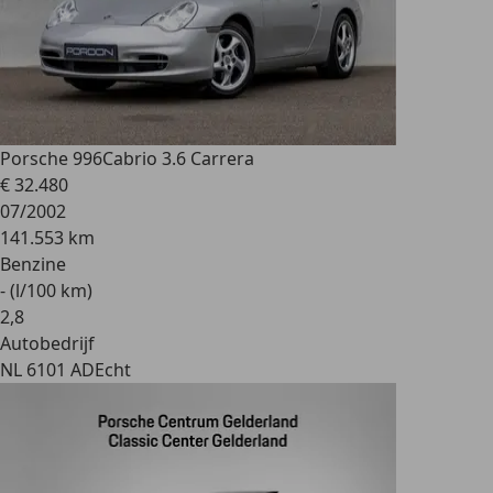
Porsche 996
Cabrio 3.6 Carrera
€ 32.480
07/2002
141.553 km
Benzine
- (l/100 km)
2
,
8
Autobedrijf
NL 6101 AD
Echt