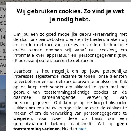
Porsche 996
Cabrio 3.4 Carrera 4 147 dkm NAP |
Wij gebruiken cookies. Zo vind je wat
zomerklaar!
je nodig hebt.
€ 27.500
01/1999
Om jou een zo goed mogelijke gebruikerservaring met
147.523 km
de door ons aangeboden diensten te bieden, maken wij
Benzine
en derden gebruik van cookies en andere technologie
(beide samen noemen wij vanaf nu: 'cookies'), om
- (l/100 km)
informatie over apparatuur en persoonsgegevens (bijv.
2
,
8
IP-adressen) op te slaan en te gebruiken.
Autobedrijf
Daardoor is het mogelijk om op jouw persoonlijke
NL 7773 NN
Hardenberg
interesses afgestemde reclame te tonen, onze diensten
te verbeteren en het gebruik daarvan te analyseren. Klik
op de knop rechtsonder om akkoord te gaan met het
gebruik van toestemmingsplichtige cookies en de
daarmee samenhangende verwerking van
persoonsgegevens. Ook kun je op de knop linksonder
klikken om een nauwkeurige selectie over de cookies te
maken of om de verwerking van persoonsgegevens te
weigeren, voor zover deze op basis van een
gerechtvaardigd belang plaatsvindt. Wil jij
geen
toestemming verlenen
, klik dan
hier
.