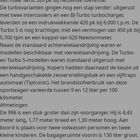
van maar liefst
320 pk
bij hetzelfde toerental.
De turbovarianten gingen nog een stap verder: uitgerust
met twee intercoolers en een Bi-Turbo turbocharger,
leverden ze een indrukwekkende
420 pk
bij 6.000 t.p.m. De
Turbo S
is nog krachtiger, met een vermogen van
450 pk bij
5.700 tpm en een koppel van 620 Newtonmeter
.
Naast de standaard
achterwielaandrijving
waren er
modellen beschikbaar met
vierwielaandrijving
. De Turbo-
en Turbo S-modellen waren standaard uitgerust met
vierwielaandrijving. Kopers hadden daarnaast de keuze uit
een handgeschakelde
zesversnellingsbak
en een
vijftraps
automaat (Tiptronic).
Het brandstofverbruik van deze
sportwagen varieerde tussen 9 en 12 liter per 100
kilometer.
Afmetingen
De 996 is een stuk groter dan zijn voorganger. Hij is
4,43
meter lang, 1,77 meter breed en 1,30 meter hoog
. Aan
boord is plaats voor twee volwassen personen en twee
kleine kinderen. De bagageruimte voorin is
130 liter
groot.