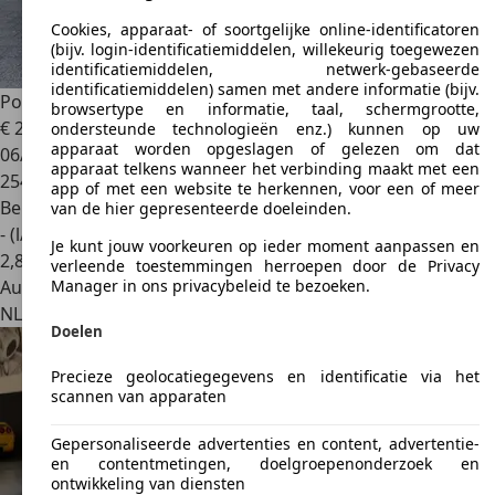
Cookies, apparaat- of soortgelijke online-identificatoren
(bijv. login-identificatiemiddelen, willekeurig toegewezen
identificatiemiddelen, netwerk-gebaseerde
identificatiemiddelen) samen met andere informatie (bijv.
Porsche 996
3.6 Coupé Carrera 4S l Xenon l Navi l Dak
browsertype en informatie, taal, schermgrootte,
€ 29.950
ondersteunde technologieën enz.) kunnen op uw
apparaat worden opgeslagen of gelezen om dat
06/2002
apparaat telkens wanneer het verbinding maakt met een
254.251 km
app of met een website te herkennen, voor een of meer
Benzine
van de hier gepresenteerde doeleinden.
- (l/100 km)
Je kunt jouw voorkeuren op ieder moment aanpassen en
2
,
8
verleende toestemmingen herroepen door de Privacy
Autobedrijf
Manager in ons privacybeleid te bezoeken.
NL 3433 PR
Nieuwegein
Doelen
Precieze geolocatiegegevens en identificatie via het
scannen van apparaten
Gepersonaliseerde advertenties en content, advertentie-
en contentmetingen, doelgroepenonderzoek en
ontwikkeling van diensten