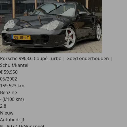
Porsche 996
3.6 Coupé Turbo | Goed onderhouden |
Schuif/kantel
€ 59.950
05/2002
159.523 km
Benzine
- (l/100 km)
2
,
8
Nieuw
Autobedrijf
NL 8072 TB
Nunspeet