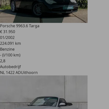
Porsche 996
3.6 Targa
€ 31.950
01/2002
224.091 km
Benzine
- (l/100 km)
2
,
8
Autobedrijf
NL 1422 AD
Uithoorn