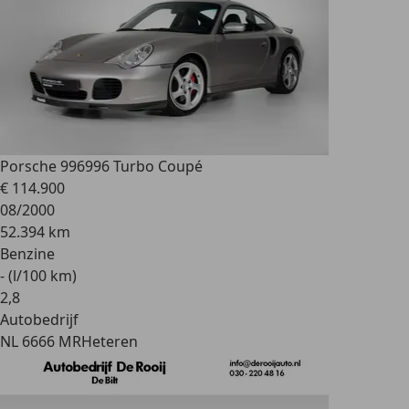
Porsche 996
996 Turbo Coupé
€ 114.900
08/2000
52.394 km
Benzine
- (l/100 km)
2
,
8
Autobedrijf
NL 6666 MR
Heteren