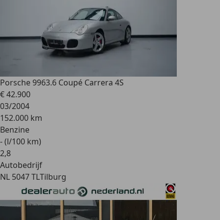
Porsche 996
3.6 Coupé Carrera 4S
€ 42.900
03/2004
152.000 km
Benzine
- (l/100 km)
2
,
8
Autobedrijf
NL 5047 TL
Tilburg