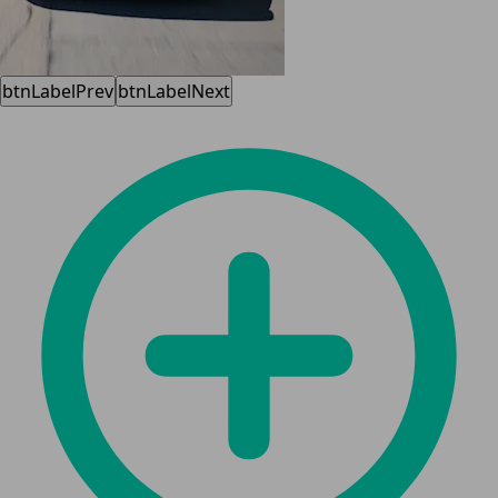
btnLabelPrev
btnLabelNext