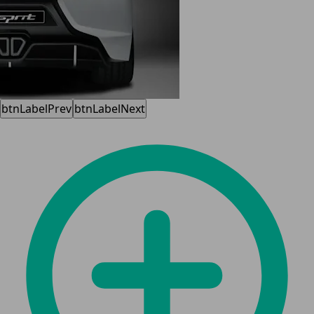
btnLabelPrev
btnLabelNext