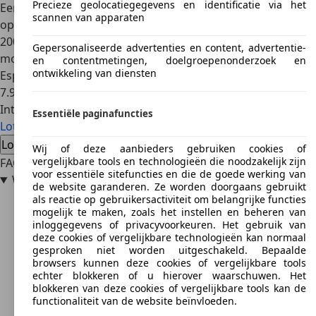
Precieze geolocatiegegevens en identificatie via het
Een ander alternatief voor Lotus is de
Evora
, de officiële
scannen van apparaten
opvolger van de Esprit. Deze wagen werd gebouwd tussen
2009 en 2021, dus zijn er voor deze wagen ook nieuwere
Gepersonaliseerde advertenties en content, advertentie-
modellen beschikbaar. Een betaalbaar alternatief voor de
en contentmetingen, doelgroepenonderzoek en
ontwikkeling van diensten
Esprit is de
Opel GT 1900
. Deze wagen is verkrijgbaar vanaf
7.900 euro.
Interesse in een Lotus Esprit
Essentiële paginafuncties
Lotus Esprit occasions
Lotus Esprit nieuwe auto's
Lotus Esprit dealeraanbiedingen
Wij of deze aanbieders gebruiken cookies of
vergelijkbare tools en technologieën die noodzakelijk zijn
FAQ
voor essentiële sitefuncties en die de goede werking van
Welk model verving uiteindelijk de Lotus Esprit?
de website garanderen. Ze worden doorgaans gebruikt
als reactie op gebruikersactiviteit om belangrijke functies
mogelijk te maken, zoals het instellen en beheren van
inloggegevens of privacyvoorkeuren. Het gebruik van
deze cookies of vergelijkbare technologieën kan normaal
gesproken niet worden uitgeschakeld. Bepaalde
browsers kunnen deze cookies of vergelijkbare tools
echter blokkeren of u hierover waarschuwen. Het
blokkeren van deze cookies of vergelijkbare tools kan de
functionaliteit van de website beïnvloeden.