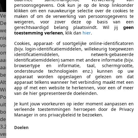
persoonsgegevens. Ook kun je op de knop linksonder
klikken om een nauwkeurige selectie over de cookies te
Veiligheid
maken of om de verwerking van persoonsgegevens te
weigeren, voor zover deze op basis van een
De productie van de Lotus Esprit voor de Europese markt
gerechtvaardigd belang plaatsvindt. Wil jij
geen
werd stopgezet in 2002, omdat men
volgens de fabrikant
toestemming verlenen
, klik dan
hier
.
niet meer tegemoet kon komen aan de nieuwe richtlijnen
Cookies, apparaat- of soortgelijke online-identificatoren
voor zijdelingse botsingen
. De fabrikant verklaarde dat hij
(bijv. login-identificatiemiddelen, willekeurig toegewezen
om technische en financiële redenen niet de nodige
identificatiemiddelen, netwerk-gebaseerde
aanpassingen wilde doorvoeren. ABS was standaard
identificatiemiddelen) samen met andere informatie (bijv.
browsertype en informatie, taal, schermgrootte,
aanwezig bij de Lotus Esprit V8, terwijl airbags voor zowel
ondersteunde technologieën enz.) kunnen op uw
bestuurder als passagier optioneel beschikbaar waren.
apparaat worden opgeslagen of gelezen om dat
Alternatieven
apparaat telkens wanneer het verbinding maakt met een
app of met een website te herkennen, voor een of meer
Wie een alternatief zoekt voor de Lotus Esprit zal bij
van de hier gepresenteerde doeleinden.
Porsche aan zijn trekken komen. De
911 GT3
is hier een
Je kunt jouw voorkeuren op ieder moment aanpassen en
uitstekende keuze. Deze auto is ook zeer sportief, en
verleende toestemmingen herroepen door de Privacy
bovendien zijn er nieuwere modellen beschikbaar. Als we
Manager in ons privacybeleid te bezoeken.
de acceleratie (tot 200 km/u) van de Porsche 911 Carrera
3.2 en de Lotus Esprit S4 rechtstreeks met elkaar
Doelen
vergelijken, dan wint de Lotus Esprit.