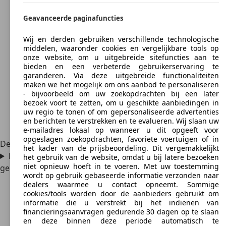
Geavanceerde paginafuncties
Wij en derden gebruiken verschillende technologische
middelen, waaronder cookies en vergelijkbare tools op
onze website, om u uitgebreide sitefuncties aan te
bieden en een verbeterde gebruikerservaring te
garanderen. Via deze uitgebreide functionaliteiten
maken we het mogelijk om ons aanbod te personaliseren
- bijvoorbeeld om uw zoekopdrachten bij een later
bezoek voort te zetten, om u geschikte aanbiedingen in
uw regio te tonen of om gepersonaliseerde advertenties
en berichten te verstrekken en te evalueren. Wij slaan uw
e-mailadres lokaal op wanneer u dit opgeeft voor
opgeslagen zoekopdrachten, favoriete voertuigen of in
De Esprit werd opgevolgd door de Lotus Evora.
het kader van de prijsbeoordeling. Dit vergemakkelijkt
Hoeveel exemplaren van de Lotus Esprit werden er
het gebruik van de website, omdat u bij latere bezoeken
niet opnieuw hoeft in te voeren. Met uw toestemming
geproduceerd?
wordt op gebruik gebaseerde informatie verzonden naar
dealers waarmee u contact opneemt. Sommige
cookies/tools worden door de aanbieders gebruikt om
informatie die u verstrekt bij het indienen van
financieringsaanvragen gedurende 30 dagen op te slaan
en deze binnen deze periode automatisch te