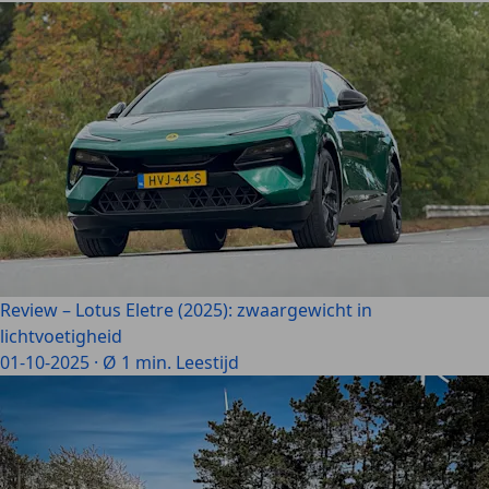
Review – Lotus Eletre (2025): zwaargewicht in
lichtvoetigheid
01-10-2025
·
Ø 1 min. Leestijd