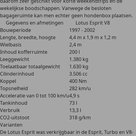
daarom zeer geschikt voor korte weekendtrips en de
wekelijkse boodschappen. Vanwege de besloten
bagageruimte kan men echter geen hondenbox plaatsen.
Gegevens en afmetingen
Lotus Esprit V8
Bouwperiode
1997 - 2002
Lengte, breedte, hoogte
4,4 m x 1,9 m x 1,2 m
Wielbasis
2,4 m
Inhoud kofferruimte
200 l
Leeggewicht
1.380 kg
Toelaatbaar totaalgewicht
1.630 kg
Cilinderinhoud
3.506 cc
Koppel
400 Nm
Topsnelheid
282 km/u
Acceleratie van 0 tot 100 km/u
4,9 s
Tankinhoud
73 l
Verbruik
13,3 l
CO2-uitstoot
318 g/km
Varianten
De Lotus Esprit was verkrijgbaar in de Esprit, Turbo en V8-