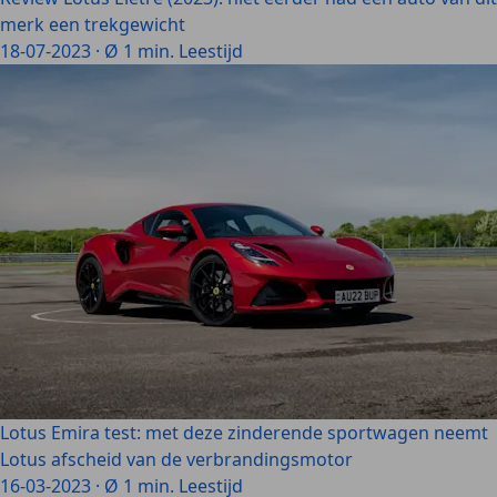
merk een trekgewicht
18-07-2023
·
Ø 1 min. Leestijd
Lotus Emira test: met deze zinderende sportwagen neemt
Lotus afscheid van de verbrandingsmotor
16-03-2023
·
Ø 1 min. Leestijd