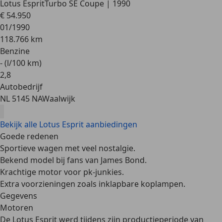
Lotus Esprit
Turbo SE Coupe | 1990
€ 54.950
01/1990
118.766 km
Benzine
- (l/100 km)
2
,
8
Autobedrijf
NL 5145 NA
Waalwijk
Bekijk alle Lotus Esprit aanbiedingen
Goede redenen
Sportieve wagen met veel nostalgie.
Bekend model bij fans van James Bond.
Krachtige motor voor pk-junkies.
Extra voorzieningen zoals inklapbare koplampen.
Gegevens
Motoren
De Lotus Esprit werd tijdens zijn
productieperiode van