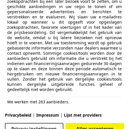
zoekopdrachten bij een later bezoek voort te zetten, om u
geschikte aanbiedingen in uw regio te tonen of om
gepersonaliseerde advertenties en berichten te
verstrekken en te evalueren. Wij slaan uw e-mailadres
lokaal op wanneer u dit opgeeft voor opgeslagen
zoekopdrachten, favoriete voertuigen of in het kader van
de prijsbeoordeling. Dit vergemakkelijkt het gebruik van
de website, omdat u bij latere bezoeken niet opnieuw
hoeft in te voeren. Met uw toestemming wordt op gebruik
gebaseerde informatie verzonden naar dealers waarmee u
contact opneemt. Sommige cookies/tools worden door de
aanbieders gebruikt om informatie die u verstrekt bij het
indienen van financieringsaanvragen gedurende 30 dagen
op te slaan en deze binnen deze periode automatisch te
hergebruiken om nieuwe financieringsaanvragen in te
vullen. Zonder het gebruik van dergelijke cookies/tools
kunnen dergelijke uitgebreide functies geheel of
gedeeltelijk niet worden gebruikt.
We werken met 263 aanbieders.
|
|
Privacybeleid
Impressum
Lijst met providers
Privacy instellingen
Alles accepteren