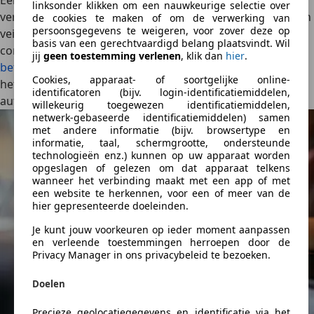
Een auto moet je natuurlijk niet in een donker steegje
linksonder klikken om een nauwkeurige selectie over
verkopen. Ontmoet potentiële kopers op een
openbare en
de cookies te maken of om de verwerking van
persoonsgegevens te weigeren, voor zover deze op
veilige locatie
voor de proefrit en de transactie.
Vermijd
basis van een gerechtvaardigd belang plaatsvindt. Wil
contante betalingen
en geef de voorkeur aan
een veilige
jij
geen toestemming verlenen
, klik dan
hier
.
betaling
zoals een bankoverschrijving. Controleer altijd of
Cookies, apparaat- of soortgelijke online-
het geld op je rekening staat voordat je de sleutels van je
identificatoren (bijv. login-identificatiemiddelen,
auto aan de koper geeft.
willekeurig toegewezen identificatiemiddelen,
netwerk-gebaseerde identificatiemiddelen) samen
met andere informatie (bijv. browsertype en
informatie, taal, schermgrootte, ondersteunde
technologieën enz.) kunnen op uw apparaat worden
opgeslagen of gelezen om dat apparaat telkens
wanneer het verbinding maakt met een app of met
een website te herkennen, voor een of meer van de
hier gepresenteerde doeleinden.
Je kunt jouw voorkeuren op ieder moment aanpassen
en verleende toestemmingen herroepen door de
Privacy Manager in ons privacybeleid te bezoeken.
Doelen
Precieze geolocatiegegevens en identificatie via het