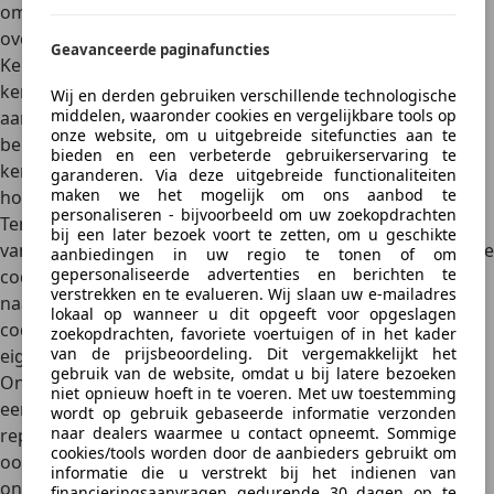
om
de overdracht correct
te laten verlopen. Hier is een
overzicht van de belangrijkste papieren:
Geavanceerde paginafuncties
Kentekenbewijs:
Het
kentekenbewijs
, ook bekend als de
kentekencard, is het officiële document waarmee je
Wij en derden gebruiken verschillende technologische
middelen, waaronder cookies en vergelijkbare tools op
aantoont dat jij de eigenaar bent van de auto. Het bevat
onze website, om u uitgebreide sitefuncties aan te
belangrijke gegevens
over het voertuig, zoals het
bieden en een verbeterde gebruikerservaring te
kenteken, de datum van eerste toelating, de naam van de
garanderen. Via deze uitgebreide functionaliteiten
maken we het mogelijk om ons aanbod te
houder en het voertuigidentificatienummer (VIN).
personaliseren - bijvoorbeeld om uw zoekopdrachten
Tenaamstellingscode
: De tenaamstellingscode is een code
bij een later bezoek voort te zetten, om u geschikte
van 9 cijfers die samen met het kentekenbewijs komt. Deze
aanbiedingen in uw regio te tonen of om
gepersonaliseerde advertenties en berichten te
code is
essentieel bij de overschrijving
van de auto op
verstrekken en te evalueren. Wij slaan uw e-mailadres
naam van de nieuwe eigenaar. Zorg ervoor dat je deze
lokaal op wanneer u dit opgeeft voor opgeslagen
code goed bewaart om de verkoop aan de nieuwe
zoekopdrachten, favoriete voertuigen of in het kader
van de prijsbeoordeling. Dit vergemakkelijkt het
eigenaar vlot te laten verlopen.
gebruik van de website, omdat u bij latere bezoeken
Onderhoudsboekje:
het onderhoudsboekje van de auto is
niet opnieuw hoeft in te voeren. Met uw toestemming
een belangrijk document waarin de onderhouds- en
wordt op gebruik gebaseerde informatie verzonden
naar dealers waarmee u contact opneemt. Sommige
reparatiegeschiedenis van de auto zijn opgenomen. Het is
cookies/tools worden door de aanbieders gebruikt om
ook goed om alle facturen of digitale
informatie die u verstrekt bij het indienen van
onderhoudsgegevens te verzamelen. Dit kan potentiële
financieringsaanvragen gedurende 30 dagen op te