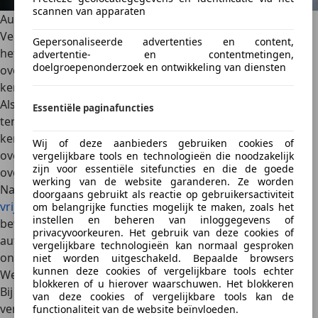
scannen van apparaten
Auto overschrijven bij verkoop aan een particulier
Verkoop je je auto aan een particulier, dan moet de koper
Gepersonaliseerde advertenties en content,
het voertuig op eigen naam laten zetten. Dat heet
advertentie- en contentmetingen,
doelgroepenonderzoek en ontwikkeling van diensten
overschrijven. Dit
kan online via RDW
of bij een
kentekenloket, RDW-balie of keuringsstation.
Als verkoper geef je
de kentekencard en complete
Essentiële paginafuncties
tenaamstellingscode
aan de koper. Bij een papieren
kentekenbewijs geef je het tenaamstellingsbewijs en
Wij of deze aanbieders gebruiken cookies of
overschrijvingsbewijs. De koper regelt daarna de
vergelijkbare tools en technologieën die noodzakelijk
zijn voor essentiële sitefuncties en die de goede
overschrijving.
werking van de website garanderen. Ze worden
Na de overschrijving krijg jij als verkoper het
doorgaans gebruikt als reactie op gebruikersactiviteit
vrijwaringsbewijs
van de koper. Bewaar dit goed. Dit is het
om belangrijke functies mogelijk te maken, zoals het
instellen en beheren van inloggegevens of
bewijs dat de auto niet meer op jouw naam staat
. Geef de
privacyvoorkeuren. Het gebruik van deze cookies of
auto pas mee nadat je het vrijwaringsbewijs hebt
vergelijkbare technologieën kan normaal gesproken
ontvangen.
niet worden uitgeschakeld. Bepaalde browsers
kunnen deze cookies of vergelijkbare tools echter
Welke documenten overhandig je aan de koper?
blokkeren of u hierover waarschuwen. Het blokkeren
Bij de verkoop van je auto aan een particulier zijn er
van deze cookies of vergelijkbare tools kan de
verschillende papieren en documenten
die je nodig hebt
functionaliteit van de website beïnvloeden.