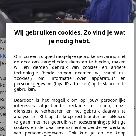
Wij gebruiken cookies. Zo vind je wat
je nodig hebt.
Neem de tijd voor geïnteresseerde kopers
Een auto aan een particulier verkopen kan
een intensieve
klus
zijn. Zo kan het bijvoorbeeld een tijdje duren voordat
Om jou een zo goed mogelijke gebruikerservaring met
de door ons aangeboden diensten te bieden, maken
je een koper gevonden hebt.
wij en derden gebruik van cookies en andere
In de tussentijd kun je een
hoop mails en telefoontjes
technologie (beide samen noemen wij vanaf nu:
verwachten van geïnteresseerden. Er zullen potentiële
'cookies'), om informatie over apparatuur en
persoonsgegevens (bijv. IP-adressen) op te slaan en te
kopers zijn die graag eerst
een proefritje
willen maken,
gebruiken.
maar
niet iedereen heeft serieuze interesse
.
Bedenk dat dit tijdrovend kan zijn, aangezien veel
Daardoor is het mogelijk om op jouw persoonlijke
interesses afgestemde reclame te tonen, onze
geïnteresseerden uiteindelijk je auto niet zullen kopen.
Het
diensten te verbeteren en het gebruik daarvan te
vergt geduld
en inzet om je auto uiteindelijk te verkopen
analyseren. Klik op de knop rechtsonder om akkoord
aan de juiste persoon.
te gaan met het gebruik van toestemmingsplichtige
cookies en de daarmee samenhangende verwerking
Betaling en overdracht: hier let je op
van persoonsgegevens. Ook kun je op de knop