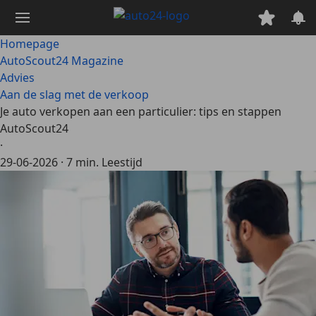
Ga
naar
hoofdinhoud
Homepage
AutoScout24 Magazine
Advies
Aan de slag met de verkoop
Je auto verkopen aan een particulier: tips en stappen
AutoScout24
·
29-06-2026
·
7 min. Leestijd