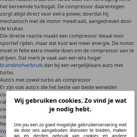
het beroemde turbogat. De compressor daarentegen
zorgt altijd
direct voor extra power
, doordat hij
mechanisch met de motor meedraait, aangedreven door
de krukas.
Die directe reactie maakt een
compressor ideaal voor
sportief rijden
, maar dat kost wel
meer energie
. De motor
moet in feite extra moeite doen om de compressor aan te
drijven. Dat merk je vaak aan een
iets hoger
brandstofverbruik
dan bij een vergelijkbare auto met
turbo.
Auto’s met zowel turbo als compressor
Er zijn ook auto’s die het
beste van beide werelden
combineren.
Lancia
was een pionier met de
Delta
S4
: een
Wij gebruiken cookies. Zo vind je wat
rallymonster uit de jaren tachtig, met zowel een
je nodig hebt.
compressor als een turbo. Bij lage toerentallen hielp de
compressor, bij hogere toeren nam de turbo het over.
Resultaat: géén turbogat én een enorme vermogenspiek.
Om jou een zo goed mogelijke gebruikerservaring met
de door ons aangeboden diensten te bieden, maken
Volkswagen
deed iets soortgelijks met de
1.4 TSI
wij en derden gebruik van cookies en andere