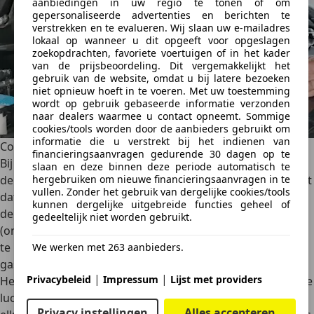
aanbiedingen in uw regio te tonen of om
gepersonaliseerde advertenties en berichten te
verstrekken en te evalueren. Wij slaan uw e-mailadres
lokaal op wanneer u dit opgeeft voor opgeslagen
zoekopdrachten, favoriete voertuigen of in het kader
van de prijsbeoordeling. Dit vergemakkelijkt het
gebruik van de website, omdat u bij latere bezoeken
niet opnieuw hoeft in te voeren. Met uw toestemming
wordt op gebruik gebaseerde informatie verzonden
naar dealers waarmee u contact opneemt. Sommige
cookies/tools worden door de aanbieders gebruikt om
informatie die u verstrekt bij het indienen van
Compressor afstellen
financieringsaanvragen gedurende 30 dagen op te
Bij alle vormen van de werking van een compressor speelt
slaan en deze binnen deze periode automatisch te
de
drukregeling een cruciale rol
. Een
drukschakelaar
zorgt
hergebruiken om nieuwe financieringsaanvragen in te
vullen. Zonder het gebruik van dergelijke cookies/tools
dat de compressor geen overdrukt levert, wat schade aan
kunnen dergelijke uitgebreide functies geheel of
de motor kan voorkomen. Ook een
‘waste gate’
gedeeltelijk niet worden gebruikt.
(ontlastklep)
is essentieel: die opent bij overdruk om lucht
te lozen. Je hoort dit vaak als een
kort ‘psssht’-geluid
bij
We werken met 263 aanbieders.
gas loslaten, vooral bij krachtige motoren.
|
|
Privacybeleid
Impressum
Lijst met providers
Het
afstellen
van een compressor is
specialistisch werk
. De
luchtdruk, timing en brandstoftoevoer moeten
perfect op
Privacy instellingen
Alles accepteren