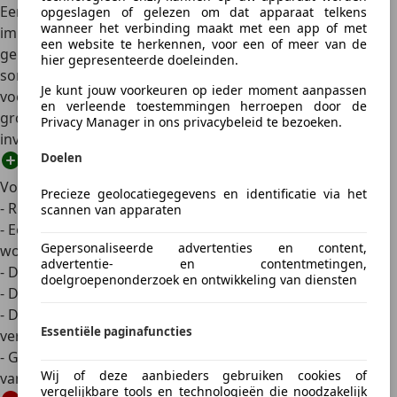
Een turbo is doorgaans energie-efficiënter
. Hij gebruikt
opgeslagen of gelezen om dat apparaat telkens
wanneer het verbinding maakt met een app of met
immers restenergie (uitlaatgas) om extra vermogen te
een website te herkennen, voor een of meer van de
genereren. Maar het turbogat en het feit dat de turbo
hier gepresenteerde doeleinden.
soms abrupt in actie komt, maken de
turbo minder
Je kunt jouw voorkeuren op ieder moment aanpassen
voorspelbaar
dan de compressor. Bovendien is
hitte
een
en verleende toestemmingen herroepen door de
groter probleem,
turbo’s worden vaak extreem heet
, wat
Privacy Manager in ons privacybeleid te bezoeken.
invloed heeft op de levensduur en het
olieverbruik
.
Doelen
Voordelen
Precieze geolocatiegegevens en identificatie via het
- Reageert direct
scannen van apparaten
- Eenvoudige installatie, de motor hoeft niet geopend te
Gepersonaliseerde advertenties en content,
worden
advertentie- en contentmetingen,
- De loopeigenschappen van de motor blijven behouden
doelgroepenonderzoek en ontwikkeling van diensten
- De motor blijft volledig diagnosegeschikt
- De emissieniveaus blijven behouden en kunnen zelfs
Essentiële paginafuncties
verbeteren
- Goede efficiëntie, maar minder dan bij een turbo
Wij of deze aanbieders gebruiken cookies of
vanwege de hogere compressieverhouding
vergelijkbare tools en technologieën die noodzakelijk