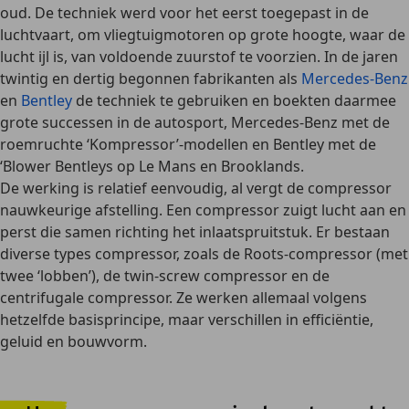
oud
. De techniek werd voor het eerst toegepast in de
luchtvaart
, om vliegtuigmotoren op grote hoogte, waar de
lucht ijl is, van voldoende zuurstof te voorzien. In de jaren
twintig en dertig begonnen fabrikanten als
Mercedes-Benz
en
Bentley
de techniek te gebruiken en boekten daarmee
grote successen in de autosport
, Mercedes-Benz met de
roemruchte ‘Kompressor’-modellen en Bentley met de
‘Blower Bentleys op Le Mans en Brooklands.
De werking is
relatief eenvoudig
, al vergt de compressor
nauwkeurige afstelling
. Een compressor
zuigt lucht aan en
perst die samen
richting het inlaatspruitstuk. Er bestaan
diverse types compressor, zoals de
Roots-compressor
(met
twee ‘lobben’), de
twin-screw compressor
en de
centrifugale compressor
. Ze werken allemaal volgens
hetzelfde basisprincipe, maar verschillen in efficiëntie,
geluid en bouwvorm.