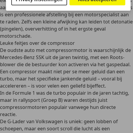
elkaar zijn afgestemd
. Doe-het-zelvers wagen zich er soms
aan met universele kits, maar
voor betrouwbare prestaties
is een professionele afstelling bij een motorspecialist
aan
te raden. Zelfs een kleine afwijking kan leiden tot detonatie
(pingelen), oververhitting of in het ergste geval
motorschade.
Leuke feitjes over de compressor
De oudste auto met compressormotor is waarschijnlijk de
Mercedes-Benz SSK
uit de jaren twintig, met een Roots-
blower die de bestuurder kon activeren via het gaspedaal.
Een compressor maakt niet per se meer geluid dan een
turbo, maar het
specifieke jankende geluid
– vooral bij
accelereren – is voor velen een geliefd bijeffect.
In de Formule 1 was de turbo populair in de jaren tachtig,
maar in
rallysport (Groep B)
waren destijds juist
compressormotoren populair vanwege hun directe
reactie.
De
G-Lader van Volkswagen
is uniek: geen lobben of
schoepen, maar een soort
scroll
die lucht als een