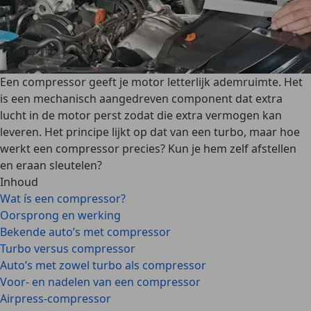
Een compressor geeft je motor letterlijk ademruimte. Het
is een mechanisch aangedreven component dat extra
lucht in de motor perst zodat die extra vermogen kan
leveren. Het principe lijkt op dat van een turbo, maar hoe
werkt een compressor precies? Kun je hem zelf afstellen
en eraan sleutelen?
Inhoud
Wat ís een compressor?
Oorsprong en werking
Bekende auto’s met compressor
Turbo versus compressor
Auto’s met zowel turbo als compressor
Voor- en nadelen van een compressor
Airpress-compressor