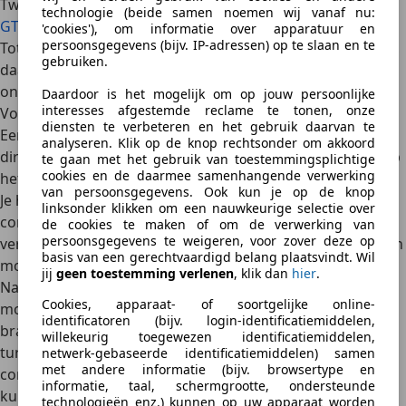
Twincharger
. Die motor, toegepast in onder meer de
Golf
technologie (beide samen noemen wij vanaf nu:
GT
en de
Seat-ibiza
FR
, combineerde ook beide systemen.
'cookies'), om informatie over apparatuur en
persoonsgegevens (bijv. IP-adressen) op te slaan en te
Tot 3.500 toeren per minuut werkte vooral de compressor,
gebruiken.
daarna sprong de turbo bij. Dat zorgde voor een
ongekend soepel koppelverloop
voor zo’n kleine motor.
Daardoor is het mogelijk om op jouw persoonlijke
interesses afgestemde reclame te tonen, onze
Voor- en nadelen van een compressor
diensten te verbeteren en het gebruik daarvan te
Een
compressor
heeft als grote voordeel dat hij
altijd
analyseren. Klik op de knop rechtsonder om akkoord
direct reageert
– geen vertraging, geen wachttijd. Druk op
te gaan met het gebruik van toestemmingsplichtige
cookies en de daarmee samenhangende verwerking
het gaspedaal en de motor levert direct volop trekkracht.
van persoonsgegevens. Ook kun je op de knop
Je hebt
meteen koppel
. Dat maakt rijden met een
linksonder klikken om een nauwkeurige selectie over
compressormotor bijzonder prettig in het dagelijks
de cookies te maken of om de verwerking van
persoonsgegevens te weigeren, voor zover deze op
verkeer. Ook het
geluid is vaak mooier en voller
dan bij een
basis van een gerechtvaardigd belang plaatsvindt. Wil
motor met turbo.
jij
geen toestemming verlenen
, klik dan
hier
.
Nadelen
zijn er ook. Een compressor
verbruikt
Cookies, apparaat- of soortgelijke online-
motorkracht
en dat kost dus energie. Daardoor is het
identificatoren (bijv. login-identificatiemiddelen,
brandstofverbruik vaak hoger
dan dat van een
willekeurig toegewezen identificatiemiddelen,
turbomotor. Ook is een
compressor mechanisch
netwerk-gebaseerde identificatiemiddelen) samen
met andere informatie (bijv. browsertype en
complexer
, waardoor onderhoud en reparaties duurder
informatie, taal, schermgrootte, ondersteunde
kunnen uitvallen.
technologieën enz.) kunnen op uw apparaat worden