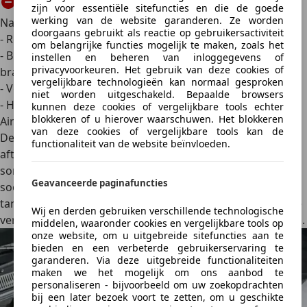
zijn voor essentiële sitefuncties en die de goede
werking van de website garanderen. Ze worden
Nadelen
doorgaans gebruikt als reactie op gebruikersactiviteit
- Relatief duur: vanaf € 5.000
om belangrijke functies mogelijk te maken, zoals het
- Brandstofverbruik licht hoger door verhoogde
instellen en beheren van inloggegevens of
privacyvoorkeuren. Het gebruik van deze cookies of
brandstofinjectie
vergelijkbare technologieën kan normaal gesproken
- Vereist veel ruimte in de motorruimte
niet worden uitgeschakeld. Bepaalde browsers
- Hoog geluidsniveau
kunnen deze cookies of vergelijkbare tools echter
blokkeren of u hierover waarschuwen. Het blokkeren
Airpress-compressor
van deze cookies of vergelijkbare tools kan de
De airpress-compressor is een type dat vooral in
functionaliteit van de website beïnvloeden.
aftermarket tuning
en lichte industrie wordt gebruikt,
soms ook in rallyauto’s
of demonstratieprojecten. Dit
Geavanceerde paginafuncties
soort compressor werkt met
samengeperste lucht in een
tank
, die op afroep wordt geïnjecteerd in de motor. Niet te
Wij en derden gebruiken verschillende technologische
verwarren met de klassieke mechanische compressor dus.
middelen, waaronder cookies en vergelijkbare tools op
onze website, om u uitgebreide sitefuncties aan te
bieden en een verbeterde gebruikerservaring te
garanderen. Via deze uitgebreide functionaliteiten
maken we het mogelijk om ons aanbod te
personaliseren - bijvoorbeeld om uw zoekopdrachten
bij een later bezoek voort te zetten, om u geschikte