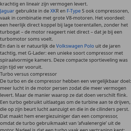
krachtig en lineair zijn vermogen levert.
Jaguar
gebruikte in de
XK
R
en
F-Type
S
ook compressoren,
vaak in combinatie met grote V8-motoren. Het voordeel:
een heerlijk
direct koppel bij lage toerentallen
, zonder het
turbogat
– de motor reageert niet direct – dat je bij een
turbomotor soms voelt.
En dan is er natuurlijk de
Volkswagen Polo
uit de jaren
tachtig, met G-Lader: een unieke soort compressor met
spiraalvormige kamers. Deze compacte sportieveling was
zijn tijd ver vooruit.
Turbo versus compressor
De turbo en de compressor hebben een
vergelijkbaar doel:
meer lucht in de motor persen
zodat die meer vermogen
levert. Maar de manier waarop ze dat doen verschilt flink.
Een
turbo
gebruikt
uitlaatgas om de turbine aan te drijven
,
die op zijn beurt lucht aanzuigt en die in de cilinders perst.
Dat maakt hem
energiezuiniger dan een compressor
,
omdat de turbo gebruikmaakt van ‘afvalenergie’ uit de
motor. Nadeel is dat een turbo vaak
een vertraging
kent: