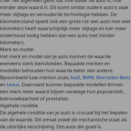
Over het algemeen geldt dat hoe ouder de auto is, hoe
minder deze waard is. Dit komt omdat oudere auto's vaak
meer slijtage en verouderde technologie hebben. De
kilometerstand speelt ook een grote rol: een auto met veel
kilometers heeft waarschijnlijk meer slijtage en kan meer
onderhoud nodig hebben dan een auto met minder
kilometers.
Merk en model
Het merk en model van je auto kunnen de waarde
eveneens sterk beïnvloeden. Bepaalde merken en
modellen behouden hun waarde beter dan andere.
Bijvoorbeeld luxe merken zoals
Audi
,
BMW
,
Mercedes-Benz
en
Lexus
. Daarnaast kunnen bepaalde modellen binnen
een merk meer waard blijven vanwege hun
populariteit,
betrouwbaarheid of prestaties
.
Algehele conditie
De algehele conditie van je auto is cruciaal bij het bepalen
van de waarde. Dit omvat
zowel de mechanische staat als
de uiterlijke verschijning
. Een auto die goed is