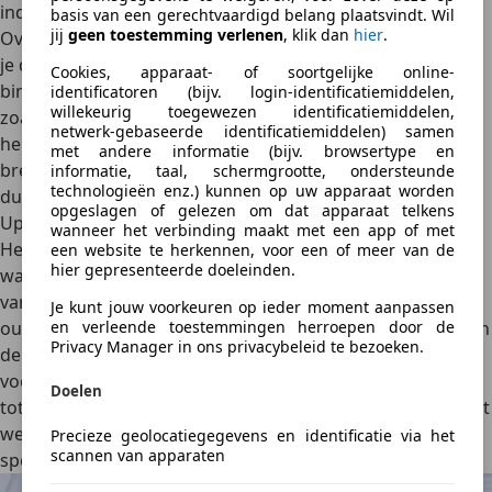
indruk op potentiële kopers dan een verwaarloosde auto.
basis van een gerechtvaardigd belang plaatsvindt. Wil
jij
geen toestemming verlenen
, klik dan
hier
.
Overweeg je auto
professioneel te laten reinigen
voordat
je deze verkoopt. Dit omvat zowel de buitenkant als de
Cookies, apparaat- of soortgelijke online-
binnenkant van de auto. Kleine cosmetische reparaties,
identificatoren (bijv. login-identificatiemiddelen,
willekeurig toegewezen identificatiemiddelen,
zoals het bijwerken van krassen en deuken, kunnen ook
netwerk-gebaseerde identificatiemiddelen) samen
helpen de waarde te verhogen. Je auto naar een detailer
met andere informatie (bijv. browsertype en
brengen kost wel veel meer dan een reguliere wasbeurt,
informatie, taal, schermgrootte, ondersteunde
technologieën enz.) kunnen op uw apparaat worden
dus bedenk of die extra kosten het waard zijn.
opgeslagen of gelezen om dat apparaat telkens
Upgrade van opties
wanneer het verbinding maakt met een app of met
Het
toevoegen of upgraden van bepaalde opties
kan de
een website te herkennen, voor een of meer van de
hier gepresenteerde doeleinden.
waarde van je auto verhogen. Bijvoorbeeld, het installeren
van een nieuw infotainmentsysteem of het vervangen van
Je kunt jouw voorkeuren op ieder moment aanpassen
en verleende toestemmingen herroepen door de
oude banden door nieuwe. Hoogwaardige banden kunnen
Privacy Manager in ons privacybeleid te bezoeken.
de aantrekkingskracht van je auto vergroten. Zorg er wel
voor dat de kosten van de upgrades in verhouding staan
Doelen
tot de potentiële waardeverhoging. Andersom kan ook het
weghalen van smaakgevoelige aanpassingen
zoals een
Precieze geolocatiegegevens en identificatie via het
scannen van apparaten
sportuitlaat of stickers de waarde verhogen.