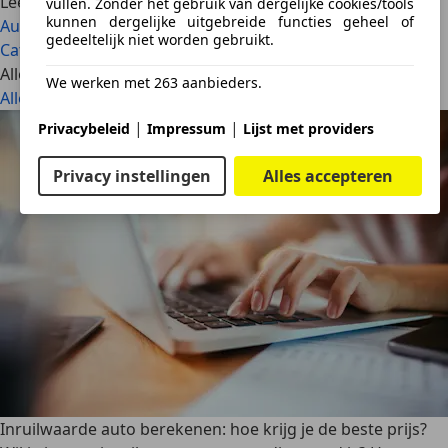
Lees ook
vullen. Zonder het gebruik van dergelijke cookies/tools
kunnen dergelijke uitgebreide functies geheel of
Auto zonder APK verkopen: mag dat eigenlijk?
gedeeltelijk niet worden gebruikt.
Cataloguswaarde auto: wat is het en waar vind je die?
Alle artikelen
We werken met 263 aanbieders.
Alles bekijken
|
|
Privacybeleid
Impressum
Lijst met providers
Privacy instellingen
Alles accepteren
Inruilwaarde auto berekenen: hoe krijg je de beste prijs?