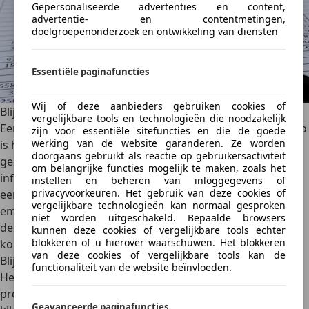
Gepersonaliseerde advertenties en content,
advertentie- en contentmetingen,
doelgroepenonderzoek en ontwikkeling van diensten
Essentiële paginafuncties
Wij of deze aanbieders gebruiken cookies of
Blijf realistisch
vergelijkbare tools en technologieën die noodzakelijk
Een veelvoorkomende fout bij het waarderen van een auto
zijn voor essentiële sitefuncties en die de goede
werking van de website garanderen. Ze worden
is het over- of onderschatten van de waarde. Dit kan
doorgaans gebruikt als reactie op gebruikersactiviteit
gebeuren als je je baseert op verkeerde of incomplete
om belangrijke functies mogelijk te maken, zoals het
informatie.
Gebruik meerdere bronnen en methoden
om
instellen en beheren van inloggegevens of
privacyvoorkeuren. Het gebruik van deze cookies of
een nauwkeurige schatting te krijgen en vermijd
vergelijkbare technologieën kan normaal gesproken
emotionele gehechtheid aan de auto bij het bepalen van
niet worden uitgeschakeld. Bepaalde browsers
de waarde. Een
onrealistische prijsstelling kan potentiële
kunnen deze cookies of vergelijkbare tools echter
blokkeren of u hierover waarschuwen. Het blokkeren
kopers afschrikken
en de verkoop van je auto vertragen.
van deze cookies of vergelijkbare tools kan de
Blijf realistisch
functionaliteit van de website beïnvloeden.
Het bepalen van de waarde van je auto is een complex
proces. Door rekening te houden met de leeftijd,
Geavanceerde paginafuncties