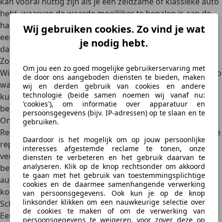
kan vooral nuttig zijn als je een zeldzame of klassieke auto
hebt, waarvan de waarde moeilijker te bepalen is aan de
hand van standaardmethoden. Houd er rekening mee dat
Wij gebruiken cookies. Zo vind je wat
een professionele taxatie geld kost. Een goedkope auto is
je nodig hebt.
dat bedrag vaak niet waard.
Zo verhoog je de waarde van je auto: handige tips!
Om jou een zo goed mogelijke gebruikerservaring met
Wist je dat je ook zelf enige invloed hebt op hoeveel je auto
de door ons aangeboden diensten te bieden, maken
waard is? Goed onderhoud en een schoonmaakbeurt
wij en derden gebruik van cookies en andere
technologie (beide samen noemen wij vanaf nu:
kunnen daarvoor wonderen doen. We zetten de
'cookies'), om informatie over apparatuur en
belangrijkste tips op een rij.
persoonsgegevens (bijv. IP-adressen) op te slaan en te
Onderhoud en reparaties
gebruiken.
Regelmatig onderhoud en het uitvoeren van noodzakelijke
Daardoor is het mogelijk om op jouw persoonlijke
reparaties kunnen de waarde van je auto aanzienlijk
interesses afgestemde reclame te tonen, onze
verhogen. Zorg ervoor dat je
alle onderhoudsgegevens
diensten te verbeteren en het gebruik daarvan te
analyseren. Klik op de knop rechtsonder om akkoord
bewaart
, zodat je potentiële kopers kunt laten zien dat de
te gaan met het gebruik van toestemmingsplichtige
auto goed is verzorgd. Dit kan het vertrouwen van de
cookies en de daarmee samenhangende verwerking
koper vergroten en de verkoopprijs verhogen.
van persoonsgegevens. Ook kun je op de knop
linksonder klikken om een nauwkeurige selectie over
Schoonmaak en detailwerk
de cookies te maken of om de verwerking van
Een schone, goed verzorgde auto maakt een veel betere
persoonsgegevens te weigeren, voor zover deze op