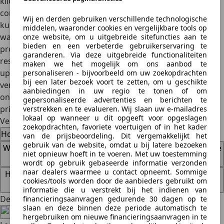
kilometerstand, het merk en het model, de algehele
conditie, opties en accessoires en marktomstandigheden,
Wij en derden gebruiken verschillende technologische
kun je een nauwkeurige schatting krijgen. Gebruik online
middelen, waaronder cookies en vergelijkbare tools op
waardebepalingstools, bezoek dealers of overweeg een
onze website, om u uitgebreide sitefuncties aan te
bieden en een verbeterde gebruikerservaring te
professionele taxatie voor de meest nauwkeurige
garanderen. Via deze uitgebreide functionaliteiten
resultaten. Vergeet niet dat goed onderhoud en kleine
maken we het mogelijk om ons aanbod te
upgrades de waarde van je auto kunnen verhogen en
personaliseren - bijvoorbeeld om uw zoekopdrachten
bij een later bezoek voort te zetten, om u geschikte
vermijd veelvoorkomende fouten zoals het over- of
aanbiedingen in uw regio te tonen of om
onderschatten van de waarde en een onrealistische
gepersonaliseerde advertenties en berichten te
prijsstelling.
verstrekken en te evalueren. Wij slaan uw e-mailadres
lokaal op wanneer u dit opgeeft voor opgeslagen
Veelgestelde vragen
zoekopdrachten, favoriete voertuigen of in het kader
Hoe kan ik de waarde van mijn auto het beste bepalen?
van de prijsbeoordeling. Dit vergemakkelijkt het
gebruik van de website, omdat u bij latere bezoeken
Welke factoren hebben de grootste invloed op de waarde
niet opnieuw hoeft in te voeren. Met uw toestemming
van mijn auto?
wordt op gebruik gebaseerde informatie verzonden
naar dealers waarmee u contact opneemt. Sommige
Hoe kan ik de waarde van mijn auto verhogen voordat ik
cookies/tools worden door de aanbieders gebruikt om
deze verkoop?
informatie die u verstrekt bij het indienen van
Deel artikel
financieringsaanvragen gedurende 30 dagen op te
slaan en deze binnen deze periode automatisch te
hergebruiken om nieuwe financieringsaanvragen in te