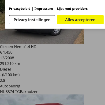
|
|
Privacybeleid
Impressum
Lijst met providers
Privacy instellingen
Alles accepteren
Citroen Nemo
1.4 HDi
€ 1.450
12/2008
291.210 km
Diesel
- (l/100 km)
2
,
8
Autobedrijf
NL 8574 TG
Bakhuizen