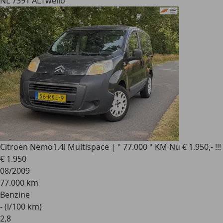
NL 7391 AL
Twello
Citroen Nemo
1.4i Multispace | " 77.000 " KM Nu € 1.950,- !!!
€ 1.950
08/2009
77.000 km
Benzine
- (l/100 km)
2
,
8