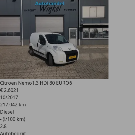
Citroen Nemo
1.3 HDi 80 EURO6
€ 2.602
1
10/2017
217.042 km
Diesel
- (l/100 km)
2
,
8
Autobedrijf