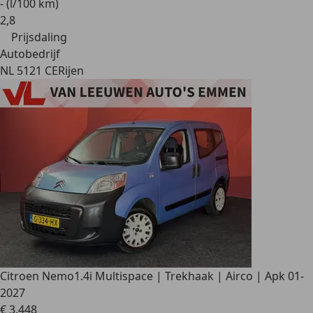
- (l/100 km)
2
,
8
Prijsdaling
Autobedrijf
NL 5121 CE
Rijen
Citroen Nemo
1.4i Multispace | Trekhaak | Airco | Apk 01-
2027
€ 3.448