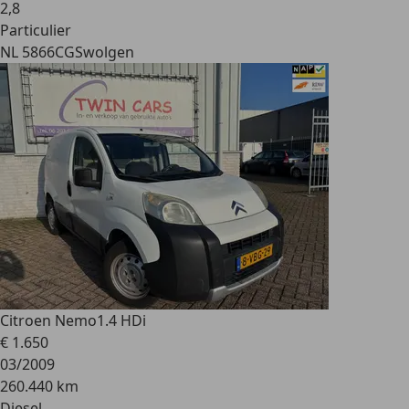
2
,
8
Particulier
NL 5866CG
Swolgen
Citroen Nemo
1.4 HDi
€ 1.650
03/2009
260.440 km
Diesel