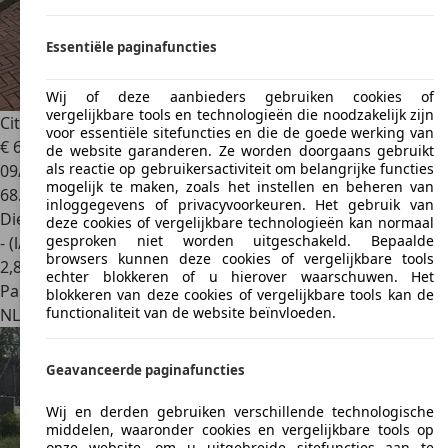
Essentiële paginafuncties
Wij of deze aanbieders gebruiken cookies of
vergelijkbare tools en technologieën die noodzakelijk zijn
Citroen Nemo
Nemo 1.3 HDi 80
voor essentiële sitefuncties en die de goede werking van
€ 6.500
1
de website garanderen. Ze worden doorgaans gebruikt
als reactie op gebruikersactiviteit om belangrijke functies
09/2016
mogelijk te maken, zoals het instellen en beheren van
68.682 km
inloggegevens of privacyvoorkeuren. Het gebruik van
Diesel
deze cookies of vergelijkbare technologieën kan normaal
gesproken niet worden uitgeschakeld. Bepaalde
- (l/100 km)
browsers kunnen deze cookies of vergelijkbare tools
2
,
8
echter blokkeren of u hierover waarschuwen. Het
Particulier
blokkeren van deze cookies of vergelijkbare tools kan de
functionaliteit van de website beïnvloeden.
NL 8331
Steenwijkerland
Geavanceerde paginafuncties
Wij en derden gebruiken verschillende technologische
middelen, waaronder cookies en vergelijkbare tools op
onze website, om u uitgebreide sitefuncties aan te