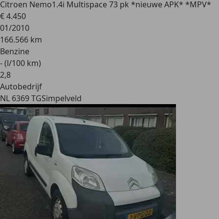
Citroen Nemo
1.4i Multispace 73 pk *nieuwe APK* *MPV*
€ 4.450
01/2010
166.566 km
Benzine
- (l/100 km)
2
,
8
Autobedrijf
NL 6369 TG
Simpelveld