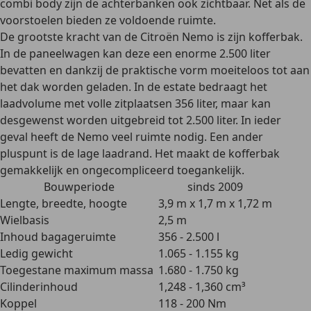
combi body
zijn de achterbanken ook zichtbaar. Net als de
voorstoelen bieden ze
voldoende ruimte
.
De grootste kracht van de Citroën Nemo is zijn kofferbak.
In de paneelwagen kan deze een enorme
2.500 liter
bevatten en dankzij de praktische vorm moeiteloos tot aan
het dak worden geladen. In de estate bedraagt het
laadvolume met volle zitplaatsen
356 liter
, maar kan
desgewenst worden uitgebreid tot
2.500 liter
. In ieder
geval heeft de Nemo veel ruimte nodig. Een ander
pluspunt is de
lage laadrand
. Het maakt de kofferbak
gemakkelijk en ongecompliceerd toegankelijk.
Bouwperiode
sinds 2009
Lengte, breedte, hoogte
3,9 m x 1,7 m x 1,72 m
Wielbasis
2,5 m
Inhoud bagageruimte
356 - 2.500 l
Ledig gewicht
1.065 - 1.155 kg
Toegestane maximum massa
1.680 - 1.750 kg
Cilinderinhoud
1,248 - 1,360 cm³
Koppel
118 - 200 Nm