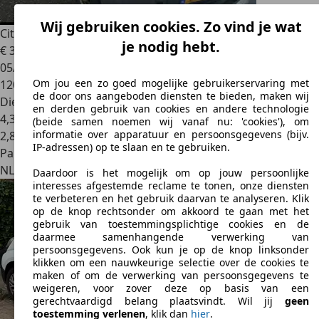
Wij gebruiken cookies. Zo vind je wat
Citroen Nemo
1.3 HDi Stop & Start
je nodig hebt.
€ 350
05/2011
Om jou een zo goed mogelijke gebruikerservaring met
120.000 km
de door ons aangeboden diensten te bieden, maken wij
Diesel
en derden gebruik van cookies en andere technologie
4,3 l/100 km (gem.)
(beide samen noemen wij vanaf nu: 'cookies'), om
informatie over apparatuur en persoonsgegevens (bijv.
2
,
8
IP-adressen) op te slaan en te gebruiken.
Particulier
NL 1181
Amstelveen
Daardoor is het mogelijk om op jouw persoonlijke
interesses afgestemde reclame te tonen, onze diensten
te verbeteren en het gebruik daarvan te analyseren. Klik
op de knop rechtsonder om akkoord te gaan met het
gebruik van toestemmingsplichtige cookies en de
daarmee samenhangende verwerking van
persoonsgegevens. Ook kun je op de knop linksonder
klikken om een nauwkeurige selectie over de cookies te
maken of om de verwerking van persoonsgegevens te
weigeren, voor zover deze op basis van een
gerechtvaardigd belang plaatsvindt. Wil jij
geen
toestemming verlenen
, klik dan
hier
.