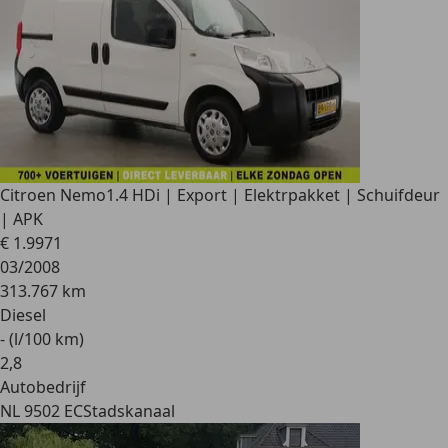
Citroen Nemo
1.4 HDi | Export | Elektrpakket | Schuifdeur
| APK
€ 1.997
1
03/2008
313.767 km
Diesel
- (l/100 km)
2
,
8
Autobedrijf
NL 9502 EC
Stadskanaal