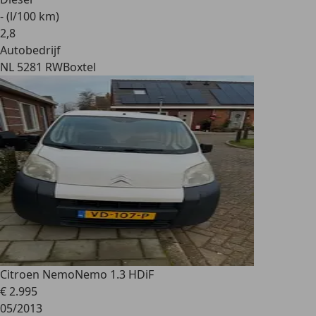
- (l/100 km)
2
,
8
Autobedrijf
NL 5281 RW
Boxtel
Citroen Nemo
Nemo 1.3 HDiF
€ 2.995
05/2013