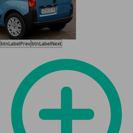
btnLabelPrev
btnLabelNext