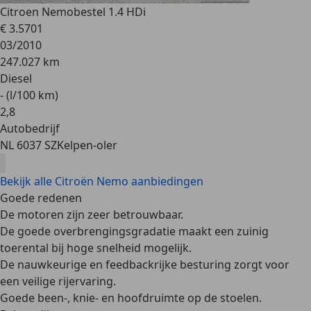
Citroen Nemo
bestel 1.4 HDi
€ 3.570
1
03/2010
247.027 km
Diesel
- (l/100 km)
2
,
8
Autobedrijf
NL 6037 SZ
Kelpen-oler
Bekijk alle Citroën Nemo aanbiedingen
Goede redenen
De motoren zijn zeer betrouwbaar.
De goede overbrengingsgradatie maakt een zuinig
toerental bij hoge snelheid mogelijk.
De nauwkeurige en feedbackrijke besturing zorgt voor
een veilige rijervaring.
Goede been-, knie- en hoofdruimte op de stoelen.