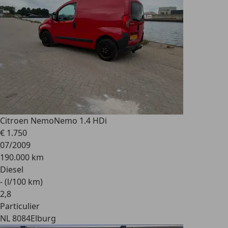
Citroen Nemo
Nemo 1.4 HDi
€ 1.750
07/2009
190.000 km
Diesel
- (l/100 km)
2
,
8
Particulier
NL 8084
Elburg