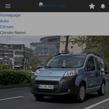
Ga
naar
hoofdinhoud
Homepage
Auto
Citroen
Citroën Nemo