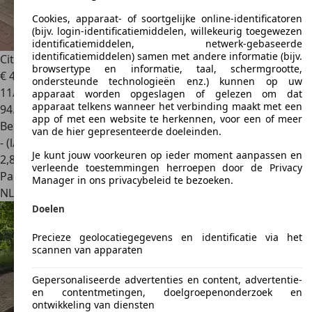
Cookies, apparaat- of soortgelijke online-identificatoren
(bijv. login-identificatiemiddelen, willekeurig toegewezen
identificatiemiddelen, netwerk-gebaseerde
identificatiemiddelen) samen met andere informatie (bijv.
Citroen Nemo
Nemo 1.4
browsertype en informatie, taal, schermgrootte,
€ 4.500
ondersteunde technologieën enz.) kunnen op uw
11/2009
apparaat worden opgeslagen of gelezen om dat
apparaat telkens wanneer het verbinding maakt met een
94.000 km
app of met een website te herkennen, voor een of meer
Benzine
van de hier gepresenteerde doeleinden.
- (l/100 km)
Je kunt jouw voorkeuren op ieder moment aanpassen en
2
,
8
verleende toestemmingen herroepen door de Privacy
Particulier
Manager in ons privacybeleid te bezoeken.
NL 4214
West Betuwe
Doelen
Precieze geolocatiegegevens en identificatie via het
scannen van apparaten
Gepersonaliseerde advertenties en content, advertentie-
en contentmetingen, doelgroepenonderzoek en
ontwikkeling van diensten