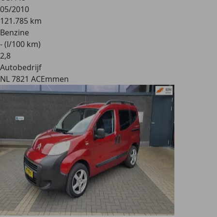
05/2010
121.785 km
Benzine
- (l/100 km)
2
,
8
Autobedrijf
NL 7821 AC
Emmen