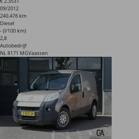
€ 2.353
1
09/2012
240.476 km
Diesel
- (l/100 km)
2
,
8
Autobedrijf
NL 8171 MG
Vaassen