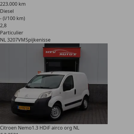
223.000 km
Diesel
- (l/100 km)
2
,
8
Particulier
NL 3207VM
Spijkenisse
Citroen Nemo
1.3 HDiF airco org NL