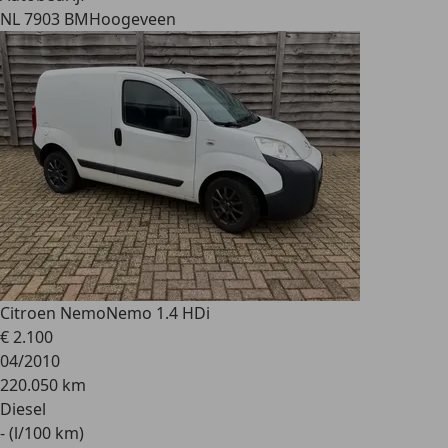
NL 7903 BM
Hoogeveen
Citroen Nemo
Nemo 1.4 HDi
€ 2.100
04/2010
220.050 km
Diesel
- (l/100 km)