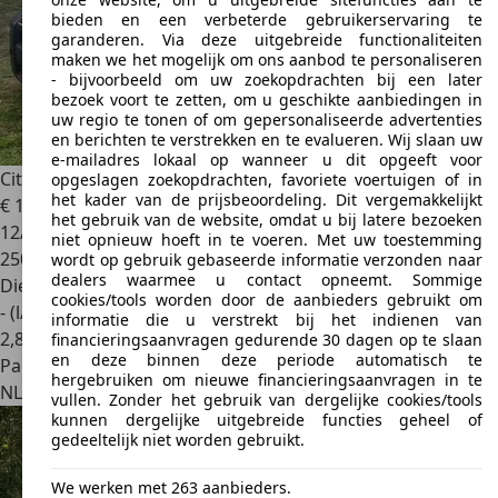
bieden en een verbeterde gebruikerservaring te
garanderen. Via deze uitgebreide functionaliteiten
maken we het mogelijk om ons aanbod te personaliseren
- bijvoorbeeld om uw zoekopdrachten bij een later
bezoek voort te zetten, om u geschikte aanbiedingen in
uw regio te tonen of om gepersonaliseerde advertenties
en berichten te verstrekken en te evalueren. Wij slaan uw
e-mailadres lokaal op wanneer u dit opgeeft voor
Citroen Nemo
Nemo 1.3 HDiF
opgeslagen zoekopdrachten, favoriete voertuigen of in
het kader van de prijsbeoordeling. Dit vergemakkelijkt
€ 1
het gebruik van de website, omdat u bij latere bezoeken
12/2011
niet opnieuw hoeft in te voeren. Met uw toestemming
250.000 km
wordt op gebruik gebaseerde informatie verzonden naar
dealers waarmee u contact opneemt. Sommige
Diesel
cookies/tools worden door de aanbieders gebruikt om
- (l/100 km)
informatie die u verstrekt bij het indienen van
2
,
8
financieringsaanvragen gedurende 30 dagen op te slaan
en deze binnen deze periode automatisch te
Particulier
hergebruiken om nieuwe financieringsaanvragen in te
NL 7721
Dalfsen
vullen. Zonder het gebruik van dergelijke cookies/tools
kunnen dergelijke uitgebreide functies geheel of
gedeeltelijk niet worden gebruikt.
We werken met 263 aanbieders.