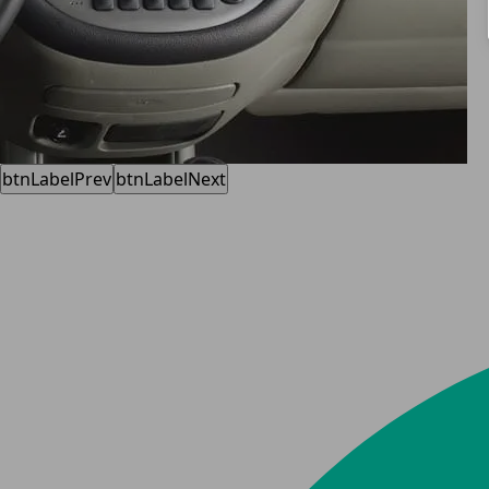
btnLabelPrev
btnLabelNext