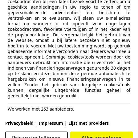
zoekopdrachten bij een later bezoek voort te zetten, om u
geschikte aanbiedingen in uw regio te tonen of om
gepersonaliseerde advertenties en berichten te
verstrekken en te evalueren. Wij slaan uw e-mailadres
lokaal op wanneer u dit opgeeft voor opgeslagen
zoekopdrachten, favoriete voertuigen of in het kader van
de prijsbeoordeling. Dit vergemakkelijkt het gebruik van
de website, omdat u bij latere bezoeken niet opnieuw
hoeft in te voeren. Met uw toestemming wordt op gebruik
gebaseerde informatie verzonden naar dealers waarmee u
contact opneemt. Sommige cookies/tools worden door de
aanbieders gebruikt om informatie die u verstrekt bij het
indienen van financieringsaanvragen gedurende 30 dagen
op te slaan en deze binnen deze periode automatisch te
hergebruiken om nieuwe financieringsaanvragen in te
vullen. Zonder het gebruik van dergelijke cookies/tools
kunnen dergelijke uitgebreide functies geheel of
gedeeltelijk niet worden gebruikt.
We werken met 263 aanbieders.
|
|
Privacybeleid
Impressum
Lijst met providers
Privacy instellingen
Alles accepteren