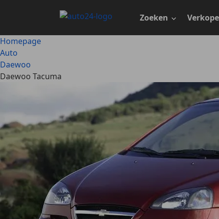
Ga
naar
Zoeken
Verkop
hoofdinhoud
Homepage
Auto
Daewoo
Daewoo Tacuma