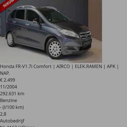
Honda FR-V
1.7i Comfort | AIRCO | ELEK.RAMEN | APK |
NAP.
€ 2.499
11/2004
292.631 km
Benzine
- (l/100 km)
2
,
8
Autobedrijf