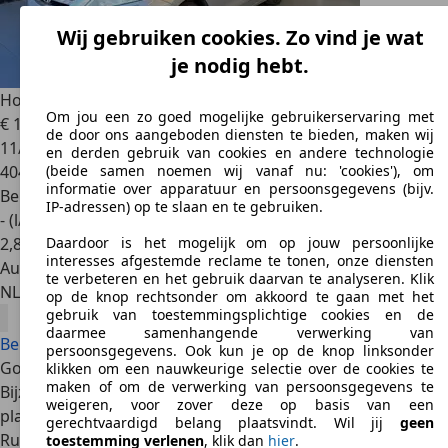
Wij gebruiken cookies. Zo vind je wat
je nodig hebt.
Honda FR-V
2.0i Executive inruil mogelijk
Om jou een zo goed mogelijke gebruikerservaring met
€ 1.950
de door ons aangeboden diensten te bieden, maken wij
11/2004
en derden gebruik van cookies en andere technologie
404.082 km
(beide samen noemen wij vanaf nu: 'cookies'), om
informatie over apparatuur en persoonsgegevens (bijv.
Benzine
IP-adressen) op te slaan en te gebruiken.
- (l/100 km)
2
,
8
Daardoor is het mogelijk om op jouw persoonlijke
interesses afgestemde reclame te tonen, onze diensten
Autobedrijf
te verbeteren en het gebruik daarvan te analyseren. Klik
NL 2761 JH
Zevenhuizen
op de knop rechtsonder om akkoord te gaan met het
gebruik van toestemmingsplichtige cookies en de
daarmee samenhangende verwerking van
Bekijk alle Honda FR-V aanbiedingen
persoonsgegevens. Ook kun je op de knop linksonder
Goede redenen
klikken om een nauwkeurige selectie over de cookies te
maken of om de verwerking van persoonsgegevens te
Bijzondere zitplaatsopstelling met zowel voor- als achterin
weigeren, voor zover deze op basis van een
plaats voor drie personen
gerechtvaardigd belang plaatsvindt. Wil jij
geen
Ruim en flexibel in te delen interieur
toestemming verlenen
, klik dan
hier
.