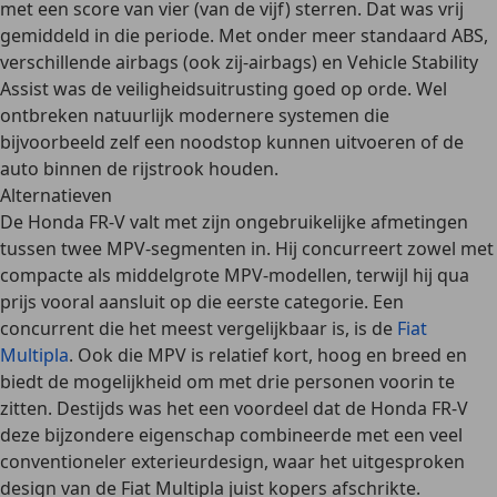
met een score van
vier (van de vijf) sterren
. Dat was vrij
gemiddeld in die periode. Met onder meer
standaard ABS,
verschillende airbags (ook zij-airbags) en Vehicle Stability
Assist
was de veiligheidsuitrusting goed op orde. Wel
ontbreken natuurlijk modernere systemen die
bijvoorbeeld zelf een noodstop kunnen uitvoeren of de
auto binnen de rijstrook houden.
Alternatieven
De Honda FR-V valt met zijn ongebruikelijke afmetingen
tussen twee MPV-segmenten in. Hij concurreert zowel met
compacte als middelgrote MPV-modellen, terwijl hij qua
prijs vooral aansluit op die eerste categorie.
Een
concurrent die het meest vergelijkbaar is, is de
Fiat
Multipla
. Ook die MPV is relatief kort, hoog en breed en
biedt de mogelijkheid om met drie personen voorin te
zitten. Destijds was het een voordeel dat de Honda FR-V
deze bijzondere eigenschap combineerde met
een veel
conventioneler exterieurdesign
, waar het uitgesproken
design van de Fiat Multipla juist kopers afschrikte.