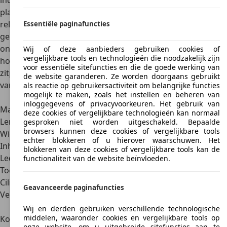
indeling: zowel voor- als achterin kunnen drie personen
plaatsnemen. Om die ruimte te kunnen bieden is de auto
relatief breed, terwijl de lengte ten opzichte van de
Essentiële paginafuncties
geboden ruimte juist bescheiden is. Concreet is de auto
ongeveer 4,3 meter lang, 1,8 meter breed en 1,6 meter
Wij of deze aanbieders gebruiken cookies of
vergelijkbare tools en technologieën die noodzakelijk zijn
hoog
. De wielbasis meet 2,7 meter. Zelfs met alle
voor essentiële sitefuncties en die de goede werking van
zitplaatsen in gebruik heeft de
bagageruimte
een inhoud
de website garanderen. Ze worden doorgaans gebruikt
van een ruime
439 liter
.
als reactie op gebruikersactiviteit om belangrijke functies
mogelijk te maken, zoals het instellen en beheren van
Honda FR-V
inloggegevens of privacyvoorkeuren. Het gebruik van
Marktintroductie
2004
deze cookies of vergelijkbare technologieën kan normaal
Lengte x breedte x hoogte
4,28 x 1,81 x 1,61 m
gesproken niet worden uitgeschakeld. Bepaalde
browsers kunnen deze cookies of vergelijkbare tools
Wielbasis
2,68 m
echter blokkeren of u hierover waarschuwen. Het
Inhoud bagageruimte
439 l
blokkeren van deze cookies of vergelijkbare tools kan de
Ledig gewicht
1.366-1.598 kg
functionaliteit van de website beïnvloeden.
Toelaatbaar totaalgewicht
1.890-2.130 kg
Cilinderinhoud
1.668 cm3
Geavanceerde paginafuncties
Vermogen
92 kW (125 pk)-110 kW (150
pk)
Wij en derden gebruiken verschillende technologische
middelen, waaronder cookies en vergelijkbare tools op
Koppel
154-340 Nm
onze website, om u uitgebreide sitefuncties aan te