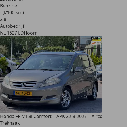
Benzine
- (l/100 km)
2
,
8
Autobedrijf
NL 1627 LD
Hoorn
Honda FR-V
1.8i Comfort | APK 22-8-2027 | Airco |
Trekhaak |