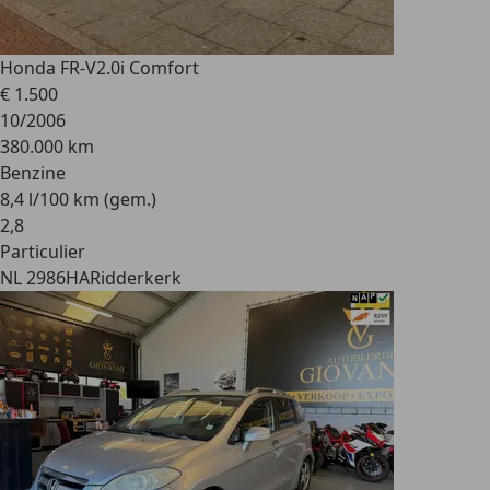
Honda FR-V
2.0i Comfort
€ 1.500
10/2006
380.000 km
Benzine
8,4 l/100 km (gem.)
2
,
8
Particulier
NL 2986HA
Ridderkerk