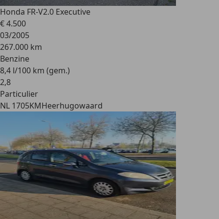
Honda FR-V
2.0 Executive
€ 4.500
03/2005
267.000 km
Benzine
8,4 l/100 km (gem.)
2
,
8
Particulier
NL 1705KM
Heerhugowaard