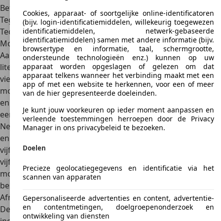
Betrouwbare motoren met prima prestaties
Cookies, apparaat- of soortgelijke online-identificatoren
Tegenwoordig als occasion zeer betaalbaar
(bijv. login-identificatiemiddelen, willekeurig toegewezen
Technische gegevens
identificatiemiddelen, netwerk-gebaseerde
identificatiemiddelen) samen met andere informatie (bijv.
Motorisatie
browsertype en informatie, taal, schermgrootte,
Aanvankelijk was de Honda FR-V leverbaar met
1,7 en 2,0
ondersteunde technologieën enz.) kunnen op uw
liter viercilinder benzinemotoren
en een
2,2
liter
apparaat worden opgeslagen of gelezen om dat
apparaat telkens wanneer het verbinding maakt met een
viercilinder dieselmotor
. Na de facelift in 2007 bestond het
app of met een website te herkennen, voor een of meer
motorenaanbod uit een
1,8 liter
viercilinder benzinemotor
van de hier gepresenteerde doeleinden.
en een
2,2 liter
dieselmotor. In sommige landen werd ook
Je kunt jouw voorkeuren op ieder moment aanpassen en
een
2,4 liter
benzinemotor geleverd, maar die werd in
verleende toestemmingen herroepen door de Privacy
Nederland niet aangeboden. Afhankelijk van het modeljaar
Manager in ons privacybeleid te bezoeken.
en de motorkeuze is de transmissie
handgeschakeld met
Doelen
vijf of zes versnellingen
of heeft de Honda FR-V een
vier- of
vijftrapsautomaat
. De in Nederland geleverde Honda FR-V
Precieze geolocatiegegevens en identificatie via het
modellen hebben altijd
voorwielaandrijving
, maar er
scannen van apparaten
bestaan ook varianten met vierwielaandrijving.
Afmetingen
Gepersonaliseerde advertenties en content, advertentie-
en contentmetingen, doelgroepenonderzoek en
De Honda FR-V is een MPV met een ongebruikelijke
ontwikkeling van diensten