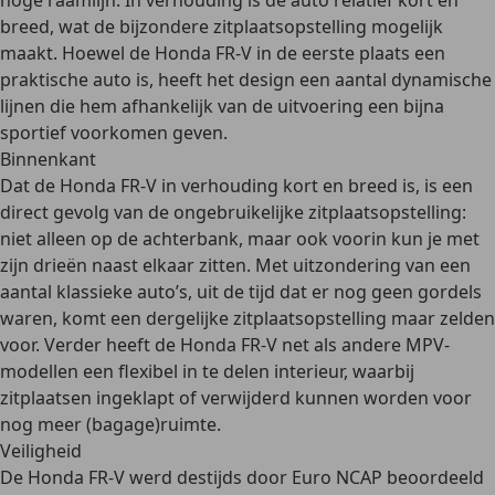
hoge raamlijn. In verhouding is de auto
relatief kort en
breed
, wat de bijzondere zitplaatsopstelling mogelijk
maakt. Hoewel de Honda FR-V in de eerste plaats een
praktische auto is, heeft het design een aantal
dynamische
lijnen
die hem afhankelijk van de uitvoering een bijna
sportief voorkomen geven.
Binnenkant
Dat de Honda FR-V in verhouding kort en breed is, is een
direct gevolg van de ongebruikelijke zitplaatsopstelling:
niet alleen op de achterbank, maar
ook voorin kun je met
zijn drieën naast elkaar zitten
. Met uitzondering van een
aantal klassieke auto’s, uit de tijd dat er nog geen gordels
waren, komt een dergelijke zitplaatsopstelling maar zelden
voor. Verder heeft de Honda FR-V net als andere MPV-
modellen een
flexibel in te delen interieur
, waarbij
zitplaatsen ingeklapt of verwijderd kunnen worden voor
nog meer (bagage)ruimte.
Veiligheid
De Honda FR-V werd destijds door Euro NCAP beoordeeld