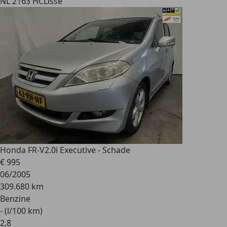
NL 2163 HC
Lisse
Honda FR-V
2.0i Executive - Schade
€ 995
06/2005
309.680 km
Benzine
- (l/100 km)
2
,
8