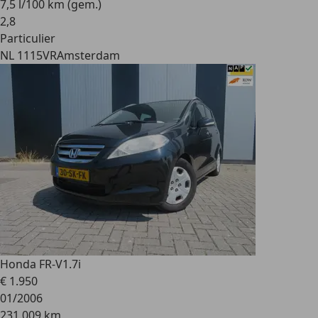
7,5 l/100 km (gem.)
2
,
8
Particulier
NL 1115VR
Amsterdam
Honda FR-V
1.7i
€ 1.950
01/2006
231.009 km