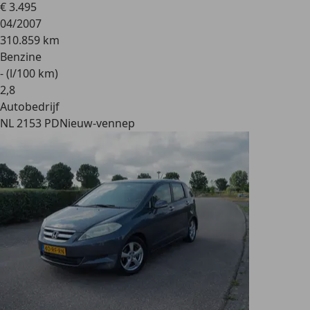
€ 3.495
04/2007
310.859 km
Benzine
- (l/100 km)
2
,
8
Autobedrijf
NL 2153 PD
Nieuw-vennep