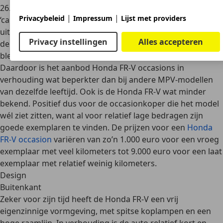
26.000 euro
voor het instapmodel aan het begin van zijn
|
|
Privacybeleid
Impressum
Lijst met providers
‘carrière’ tot ruim
38.000 euro
voor de meest luxe
uitvoering aan het einde van de productieperiode. Hoewel
Privacy instellingen
Alles accepteren
de Honda FR-V op zichzelf redelijke verkopen neerzette,
bleven de aantallen wel achter bij die van concurrenten.
Daardoor is het aanbod Honda FR-V occasions in
verhouding wat beperkter dan bij andere MPV-modellen
van dezelfde leeftijd. Ook is de Honda FR-V wat minder
bekend. Positief dus voor de occasionkoper die het model
wél ziet zitten, want al voor relatief lage bedragen zijn
goede exemplaren te vinden. De prijzen voor een
Honda
FR-V occasion
variëren van zo’n
1.000 euro
voor een vroeg
exemplaar met veel kilometers tot
9.000 euro
voor een laat
exemplaar met relatief weinig kilometers.
Design
Buitenkant
Zeker voor zijn tijd heeft de Honda FR-V een vrij
eigenzinnige vormgeving
, met spitse koplampen en een