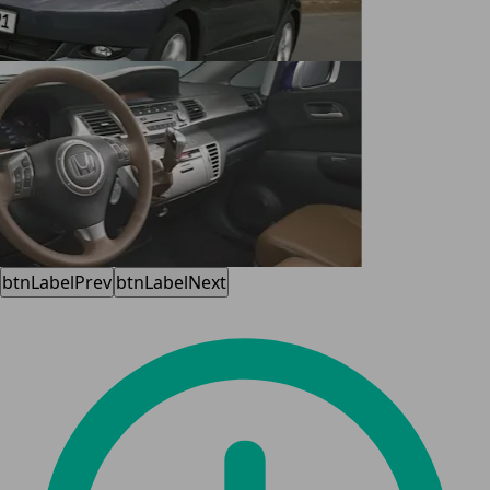
btnLabelPrev
btnLabelNext