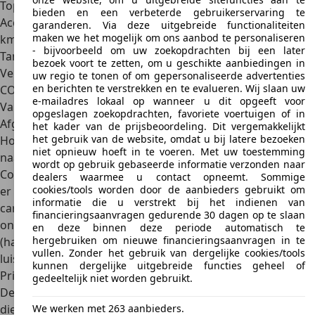
Topsnelheid
182-195 km/u
bieden en een verbeterde gebruikerservaring te
Acceleratie van 0 tot 100
12,3-10,5 sec
garanderen. Via deze uitgebreide functionaliteiten
maken we het mogelijk om ons aanbod te personaliseren
km/u
- bijvoorbeeld om uw zoekopdrachten bij een later
Tankinhoud
58 l
bezoek voort te zetten, om u geschikte aanbiedingen in
Verbruik
6,3-8,4 l/100 km
uw regio te tonen of om gepersonaliseerde advertenties
en berichten te verstrekken en te evalueren. Wij slaan uw
CO₂-uitstoot
167-199 g/km
e-mailadres lokaal op wanneer u dit opgeeft voor
Varianten
opgeslagen zoekopdrachten, favoriete voertuigen of in
Afgezien van de verschillende motorvarianten had de
het kader van de prijsbeoordeling. Dit vergemakkelijkt
het gebruik van de website, omdat u bij latere bezoeken
Honda FR-V drie
verschillende uitrustingsniveaus
: een
niet opnieuw hoeft in te voeren. Met uw toestemming
naamloos instapmodel (later hernoemd tot Trend), de
wordt op gebruik gebaseerde informatie verzonden naar
Comfort en de Executive. Echt bijzondere varianten zitten
dealers waarmee u contact opneemt. Sommige
cookies/tools worden door de aanbieders gebruikt om
er dus niet bij. De Honda FR-V was leverbaar in
één
informatie die u verstrekt bij het indienen van
carrosserievariant
. De Honda FR-V deelde veel van zijn
financieringsaanvragen gedurende 30 dagen op te slaan
onderhuidse techniek met de toenmalige
Honda Civic
en deze binnen deze periode automatisch te
hergebruiken om nieuwe financieringsaanvragen in te
(hatchback) en
Honda CR-V
(SUV). In thuisland Japan
vullen. Zonder het gebruik van dergelijke cookies/tools
luisterde de Honda FR-V naar de naam
Honda Edix
.
kunnen dergelijke uitgebreide functies geheel of
Prijzen
gedeeltelijk niet worden gebruikt.
De Honda FR-V werd geleverd van 2004 tot en met 2010. In
We werken met 263 aanbieders.
die periode varieerde de Nederlandse vanafprijs van zo’n