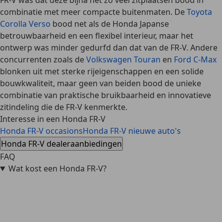
FR-V was dat deze bijna net zo veel zitplaatsen bood in
combinatie met meer compacte buitenmaten. De
Toyota
Corolla Verso
bood net als de Honda Japanse
betrouwbaarheid en een flexibel interieur, maar het
ontwerp was minder gedurfd dan dat van de FR-V. Andere
concurrenten zoals de
Volkswagen Touran
en
Ford C-Max
blonken uit met sterke rijeigenschappen en een solide
bouwkwaliteit, maar geen van beiden bood de unieke
combinatie van praktische bruikbaarheid en innovatieve
zitindeling die de FR-V kenmerkte.
Interesse in een Honda FR-V
Honda FR-V occasions
Honda FR-V nieuwe auto's
Honda FR-V dealeraanbiedingen
FAQ
Wat kost een Honda FR-V?