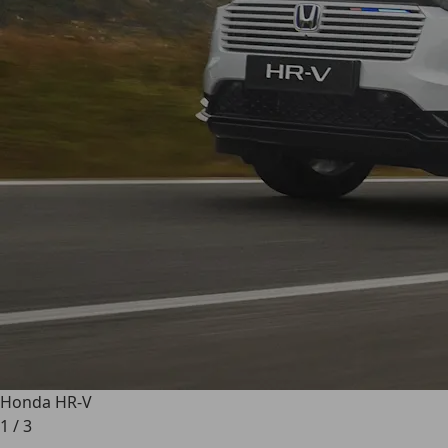
Honda HR-V
1
/
3