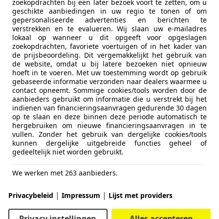
zoekopdrachten bij een later bezoek voort te zetten, om u
geschikte aanbiedingen in uw regio te tonen of om
gepersonaliseerde advertenties en berichten te
verstrekken en te evalueren. Wij slaan uw e-mailadres
lokaal op wanneer u dit opgeeft voor opgeslagen
zoekopdrachten, favoriete voertuigen of in het kader van
de prijsbeoordeling. Dit vergemakkelijkt het gebruik van
de website, omdat u bij latere bezoeken niet opnieuw
hoeft in te voeren. Met uw toestemming wordt op gebruik
gebaseerde informatie verzonden naar dealers waarmee u
contact opneemt. Sommige cookies/tools worden door de
aanbieders gebruikt om informatie die u verstrekt bij het
indienen van financieringsaanvragen gedurende 30 dagen
op te slaan en deze binnen deze periode automatisch te
hergebruiken om nieuwe financieringsaanvragen in te
vullen. Zonder het gebruik van dergelijke cookies/tools
kunnen dergelijke uitgebreide functies geheel of
gedeeltelijk niet worden gebruikt.
We werken met 263 aanbieders.
|
|
Privacybeleid
Impressum
Lijst met providers
Privacy instellingen
Alles accepteren