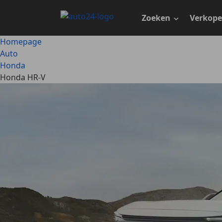
Ga
naar
Zoeken
Verkop
hoofdinhoud
Homepage
Auto
Honda
Honda HR-V