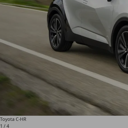
Toyota C-HR
1
/
4