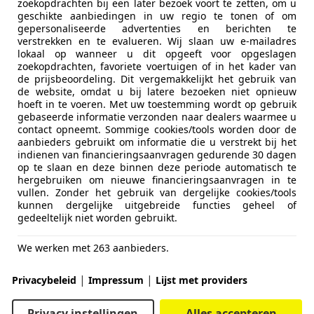
zoekopdrachten bij een later bezoek voort te zetten, om u
geschikte aanbiedingen in uw regio te tonen of om
gepersonaliseerde advertenties en berichten te
verstrekken en te evalueren. Wij slaan uw e-mailadres
lokaal op wanneer u dit opgeeft voor opgeslagen
zoekopdrachten, favoriete voertuigen of in het kader van
de prijsbeoordeling. Dit vergemakkelijkt het gebruik van
de website, omdat u bij latere bezoeken niet opnieuw
hoeft in te voeren. Met uw toestemming wordt op gebruik
gebaseerde informatie verzonden naar dealers waarmee u
contact opneemt. Sommige cookies/tools worden door de
aanbieders gebruikt om informatie die u verstrekt bij het
indienen van financieringsaanvragen gedurende 30 dagen
op te slaan en deze binnen deze periode automatisch te
hergebruiken om nieuwe financieringsaanvragen in te
vullen. Zonder het gebruik van dergelijke cookies/tools
kunnen dergelijke uitgebreide functies geheel of
gedeeltelijk niet worden gebruikt.
We werken met 263 aanbieders.
|
|
Privacybeleid
Impressum
Lijst met providers
Privacy instellingen
Alles accepteren