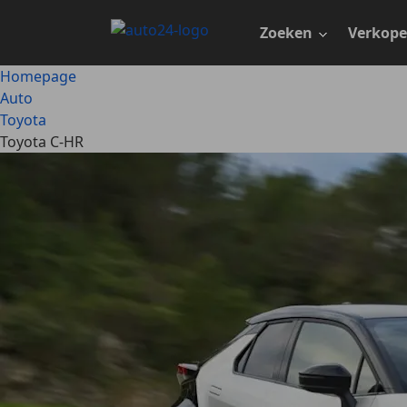
Ga
naar
Zoeken
Verkop
hoofdinhoud
Homepage
Auto
Toyota
Toyota C-HR