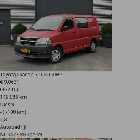
Toyota Hiace
2.5 D-4D KWB
€ 9.063
1
08/2011
145.588 km
Diesel
- (l/100 km)
2
,
8
Autobedrijf
NL 5427 RB
Boekel