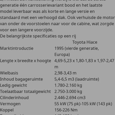
generatie één carrosserievariant bood en het laatste
model leverbaar was als korte en lange versie en
standaard met een verhoogd dak. Ook verhuisde de motor
van onder de voorstoelen naar voor de cabine, wat zorgde
voor een langere voorzijde.
De belangrijkste specificaties op een rij
Toyota Hiace
Marktintroductie
1995 (vierde generatie,
Europa)
Lengte x breedte x hoogte
4,69-5,23 x 1,80-1,83 x 1,97-2,47
m
Wielbasis
2,98-3,43 m
Inhoud bagageruimte
5,4-6,5 m3 (laadruimte)
Ledig gewicht
1.780-2.160 kg
Toelaatbaar totaalgewicht
2.750-3.000 kg
Cilinderinhoud
2.446-2.694 cm3
Vermogen
55 kW (75 pk)-105 kW (143 pk)
Koppel
156-226 Nm