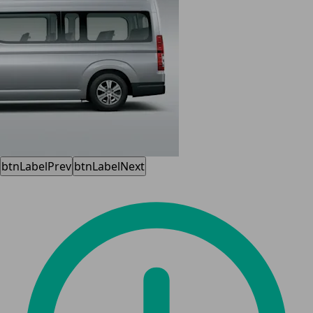
btnLabelPrev
btnLabelNext