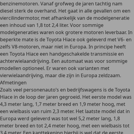
benzinemotoren
. Vanaf grofweg de jaren tachtig nam
diesel sterk de overhand. Het gaat in alle gevallen om een
viercilindermotor
, met afhankelijk van de modelgeneratie
een inhoud van 1,8 tot 2,4 liter. Voor sommige
modelgeneraties waren ook grotere motoren leverbaar. In
beperkte mate is de Toyota Hiace ook geleverd met
V6- en
zelfs V8-motoren
, maar niet in Europa. In principe heeft
een Toyota Hiace een
handgeschakelde transmissie en
achterwielaandrijving
. Een automaat was voor sommige
modellen optioneel. Er waren ook varianten met
vierwielaandrijving, maar die zijn in Europa zeldzaam.
Afmetingen
Zoals veel personenauto’s en bedrijfswagens is de Toyota
Hiace in de loop der jaren gegroeid. Het eerste model was
4,3 meter lang, 1,7 meter breed en 1,9 meter hoog
, met
een
wielbasis
van ruim
2,3 meter
. Het laatste model dat in
Europa werd geleverd was tot wel
5,2 meter lang, 1,8
meter breed en tot 2,4 meter hoog
, met een
wielbasis
tot
3,4 meter
. Een kanttekening hierbij is wel dat de eerste