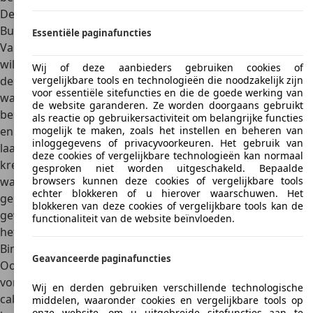
Design
Buitenkant
Essentiële paginafuncties
Van oorsprong is de Toyota Hiace een frontstuurbusje. Dat
wil zeggen dat het busje een ‘platte’ voorkant heeft en dat
Wij of deze aanbieders gebruiken cookies of
de
motor ongeveer onder de voorstoelen
is geplaatst. Dat
vergelijkbare tools en technologieën die noodzakelijk zijn
voor essentiële sitefuncties en die de goede werking van
was in die tijd de meest gangbare opstelling voor een
de website garanderen. Ze worden doorgaans gebruikt
bestelbus. Zo nam de motor namelijk geen extra ruimte in
als reactie op gebruikersactiviteit om belangrijke functies
en kon bijna de volledige lengte van het busje aan de
mogelijk te maken, zoals het instellen en beheren van
inloggegevens of privacyvoorkeuren. Het gebruik van
laadruimte worden besteed. Met het oog op de veiligheid
deze cookies of vergelijkbare technologieën kan normaal
kreeg de Toyota Hiace in 1995 een
langere voorzijde
,
gesproken niet worden uitgeschakeld. Bepaalde
waarbij de motor conventioneel vóór de inzittenden was
browsers kunnen deze cookies of vergelijkbare tools
echter blokkeren of u hierover waarschuwen. Het
geplaatst. Op gebied van design is de Toyota Hiace
blokkeren van deze cookies of vergelijkbare tools kan de
gewoon
doelmatig
vormgegeven
, met stijlelementen van
functionaliteit van de website beïnvloeden.
het toenmalige Toyota-design.
Binnenkant
Geavanceerde paginafuncties
Ook vanbinnen is de Toyota Hiace vooral
doelmatig
vormgegeven en ingericht
. Bij de vroege modellen is de
Wij en derden gebruiken verschillende technologische
cabine wat aan de krappe kant, wat wel weer ten goede
middelen, waaronder cookies en vergelijkbare tools op
onze website, om u uitgebreide sitefuncties aan te