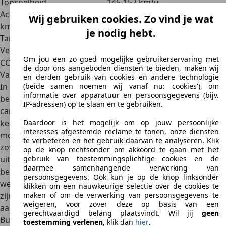
Topsnelheid
145-152 km/u
Acceleratie van 0 tot 100
Niet geregistreerd
Wij gebruiken cookies. Zo vind je wat
km/u
je nodig hebt.
Tankinhoud
75 l
Verbruik
8,5-13,4 l/100 km
Om jou een zo goed mogelijke gebruikerservaring met
CO₂-uitstoot
Niet geregistreerd
de door ons aangeboden diensten te bieden, maken wij
Varianten
en derden gebruik van cookies en andere technologie
In Europa was het aantal uitvoeringen van de Toyota Hiace
(beide samen noemen wij vanaf nu: 'cookies'), om
informatie over apparatuur en persoonsgegevens (bijv.
beperkt, zeker bij de eerste modelgeneraties. Er was
één
IP-adressen) op te slaan en te gebruiken.
carrosserievariant
, met bij sommige modelgeneraties naar
keuze een
verhoogd dak
. In dat opzicht bood het laatste
Daardoor is het mogelijk om op jouw persoonlijke
interesses afgestemde reclame te tonen, onze diensten
model dat in Europa werd geleverd de meeste keuze, met
te verbeteren en het gebruik daarvan te analyseren. Klik
zowel verlengde als verhoogde varianten
. Qua
op de knop rechtsonder om akkoord te gaan met het
uitvoeringen had je in Europa alleen keuze uit een
gebruik van toestemmingsplichtige cookies en de
daarmee samenhangende verwerking van
bestelversie
en een
personenuitvoering
. Via derden
persoonsgegevens. Ook kun je op de knop linksonder
werden ook
campervarianten
aangeboden. Buiten Europa
klikken om een nauwkeurige selectie over de cookies te
zijn de varianten van de Toyota Hiace talrijk, met ook een
maken of om de verwerking van persoonsgegevens te
weigeren, voor zover deze op basis van een
aantal (voor die tijd) echt luxe personenuitvoeringen.
gerechtvaardigd belang plaatsvindt. Wil jij
geen
Buiten Europa bestaat de Toyota Hiace ook nog altijd. Hier
toestemming verlenen
, klik dan
hier
.