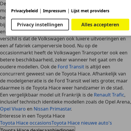
De Toyota Hiace is, enigszins afhankelijk van de
|
|
modelgeneratie, een middelgrote bestelbus. Een
Privacybeleid
Impressum
Lijst met providers
belangrijke concurrent is de
Volkswagen Transporter
, die
Privacy instellingen
Alles accepteren
bij iedere modelgeneratie in hetzelfde segment actief was
en die vergelijkbare uitvoeringen bood. Een belangrijk
verschil is dat de Volkswagen ook luxere uitvoeringen en
een af fabriek camperversie bood. Nu op de
occasionmarkt heeft de Volkswagen Transporter ook een
betere beschikbaarheid, zeker wanneer het gaat om de
oudere modellen. Ook de
Ford Transit
is altijd een
concurrent geweest van de Toyota Hiace. Afhankelijk van
de modelgeneratie is de Ford Transit wel iets groter, maar
daarmee is de Toyota Hiace weer handzamer in de stad.
Een vergelijkbaar model uit Frankrijk is de
Renault Trafic
,
inclusief technisch identieke modellen zoals de
Opel Arena
,
Opel Vivaro
en
Nissan Primastar
.
Interesse in een Toyota Hiace
Toyota Hiace occasions
Toyota Hiace nieuwe auto's
Toyota Hiace dealeraanbiedingen