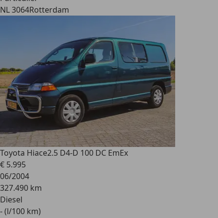
NL 3064
Rotterdam
Toyota Hiace
2.5 D4-D 100 DC EmEx
€ 5.995
06/2004
327.490 km
Diesel
- (l/100 km)