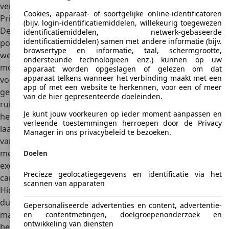
verdween het model in 2012 uit het aanbod.
Cookies, apparaat- of soortgelijke online-identificatoren
Prijzen
(bijv. login-identificatiemiddelen, willekeurig toegewezen
De Toyota Hiace was jarenlang ook in Nederland een erg
identificatiemiddelen, netwerk-gebaseerde
identificatiemiddelen) samen met andere informatie (bijv.
populaire bedrijfswagen. Inmiddels is het model echter
browsertype en informatie, taal, schermgrootte,
wel op leeftijd geraakt. Daarnaast hadden de eerste
ondersteunde technologieën enz.) kunnen op uw
modelgeneraties nog wel eens last van roest in ons
apparaat worden opgeslagen of gelezen om dat
apparaat telkens wanneer het verbinding maakt met een
vochtige klimaat, waardoor veel exemplaren werden
app of met een website te herkennen, voor een of meer
gesloopt of geëxporteerd. Toch is er nog altijd een vrij
van de hier gepresenteerde doeleinden.
ruim aanbod
Toyota Hiace occasions
, maar daarbij gaat
Je kunt jouw voorkeuren op ieder moment aanpassen en
het vrijwel uitsluitend om de vierde generatie. Dat is het
verleende toestemmingen herroepen door de Privacy
laatste model dat nog in Europa werd geleverd. De prijzen
Manager in ons privacybeleid te bezoeken.
variëren van zo’n
4.000 euro
voor een vroeg exemplaar
met veel kilometers tot
10.000 euro
voor een laat
Doelen
exemplaar met relatief weinig kilometers. Voor
Precieze geolocatiegegevens en identificatie via het
camperuitvoeringen kunnen de prijzen verder oplopen.
scannen van apparaten
Hiermee is de Toyota Hiace over het algemeen wat
duurder dan andere bestelbussen van dezelfde leeftijd,
Gepersonaliseerde advertenties en content, advertentie-
maar dat maakt hij weer goed met zijn bewezen
en contentmetingen, doelgroepenonderzoek en
ontwikkeling van diensten
betrouwbaarheid.