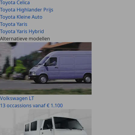
Toyota Celica
Toyota Highlander Prijs
Toyota Kleine Auto
Toyota Yaris
Toyota Yaris Hybrid
Alternatieve modellen
Volkswagen LT
13 occassions vanaf € 1.100