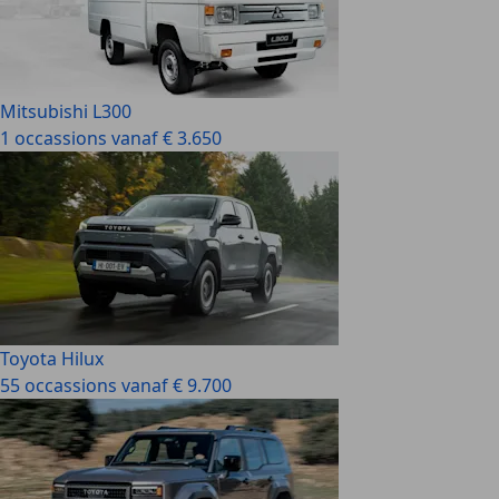
Mitsubishi L300
1 occassions vanaf € 3.650
Toyota Hilux
55 occassions vanaf € 9.700