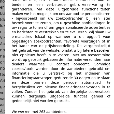
komt aan de laadruimte achterin. Bij latere modellen was
bieden en een verbeterde gebruikerservaring te
er meer oog voor ergonomie. De Toyota Hiace biedt in
garanderen. Via deze uitgebreide functionaliteiten
Europa
weinig luxe
, maar wel alle voorzieningen die
maken we het mogelijk om ons aanbod te personaliseren
- bijvoorbeeld om uw zoekopdrachten bij een later
(destijds) in een auto werden verwacht. Er waren ook echt
bezoek voort te zetten, om u geschikte aanbiedingen in
luxe uitvoeringen van de Toyota Hiace, maar die werden
uw regio te tonen of om gepersonaliseerde advertenties
niet officieel in Europa geleverd.
en berichten te verstrekken en te evalueren. Wij slaan uw
e-mailadres lokaal op wanneer u dit opgeeft voor
Veiligheid
opgeslagen zoekopdrachten, favoriete voertuigen of in
Aangezien de Toyota Hiace een bedrijfswagen is, is deze
het kader van de prijsbeoordeling. Dit vergemakkelijkt
nooit getest door Euro NCAP. Wel kan worden gekeken
het gebruik van de website, omdat u bij latere bezoeken
niet opnieuw hoeft in te voeren. Met uw toestemming
naar de veiligheidsvoorzieningen aan boord. Bij de eerste
wordt op gebruik gebaseerde informatie verzonden naar
drie modelgeneraties zijn deze beperkt. Veiligheid werd
dealers waarmee u contact opneemt. Sommige
nog niet zo belangrijk gevonden als nu en/of de
cookies/tools worden door de aanbieders gebruikt om
informatie die u verstrekt bij het indienen van
technologieën waren nog minder geavanceerd. Wel deden
financieringsaanvragen gedurende 30 dagen op te slaan
ABS en airbags
hun intrede. Een belangrijke stap werd
en deze binnen deze periode automatisch te
gezet in 1995, toen de motor verhuisde van onder de
hergebruiken om nieuwe financieringsaanvragen in te
vullen. Zonder het gebruik van dergelijke cookies/tools
voorstoelen naar voor de cabine. Dat maakte de voorzijde
kunnen dergelijke uitgebreide functies geheel of
van de bestelbus langer en zorgde daarmee voor een
gedeeltelijk niet worden gebruikt.
aanzienlijk verbeterde kreukelzone
.
Alternatieven
We werken met 263 aanbieders.