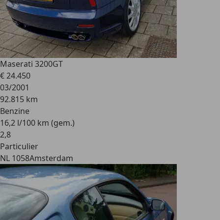
Maserati 3200
GT
€ 24.450
03/2001
92.815 km
Benzine
16,2 l/100 km (gem.)
2
,
8
Particulier
NL 1058
Amsterdam