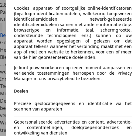
2
,
8
Cookies, apparaat- of soortgelijke online-identificatoren
Particulier
(bijv. login-identificatiemiddelen, willekeurig toegewezen
NL 5961RH
Horst
identificatiemiddelen, netwerk-gebaseerde
identificatiemiddelen) samen met andere informatie (bijv.
browsertype en informatie, taal, schermgrootte,
Bekijk alle Maserati 3200 aanbiedingen
ondersteunde technologieën enz.) kunnen op uw
apparaat worden opgeslagen of gelezen om dat
Goede redenen
apparaat telkens wanneer het verbinding maakt met een
Heeft een tijdloos en door velen erg gewaardeerd design
app of met een website te herkennen, voor een of meer
Biedt dankzij een krachtige motor sportieve prestaties …
van de hier gepresenteerde doeleinden.
… en tegelijkertijd de luxe die van een Maserati mag
Je kunt jouw voorkeuren op ieder moment aanpassen en
worden verwacht
verleende toestemmingen herroepen door de Privacy
Inmiddels als occasion relatief betaalbaar
Manager in ons privacybeleid te bezoeken.
Technische gegevens
Doelen
Motorisatie
De Maserati 3200 wordt aangedreven door een
3,2-liter V8
Precieze geolocatiegegevens en identificatie via het
benzinemotor
met een vermogen van
271 kW (370 pk)
. Dat
scannen van apparaten
vermogen wordt altijd overgebracht op de
achterwielen
.
Gepersonaliseerde advertenties en content, advertentie-
Wel kon je kiezen tussen de standaard
handgeschakelde
en contentmetingen, doelgroepenonderzoek en
transmissie met zes versnellingen
en de optionele
ontwikkeling van diensten