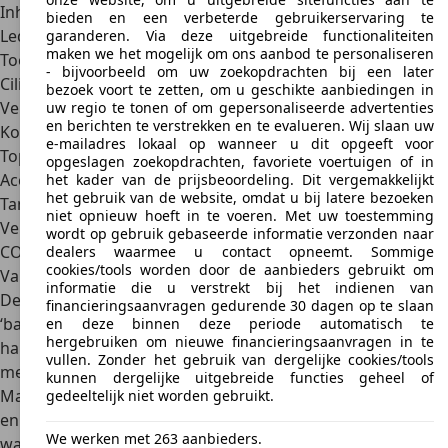
Inhoud bagageruimte
340 l
bieden en een verbeterde gebruikerservaring te
Ledig gewicht
1.590-1.620 kg
garanderen. Via deze uitgebreide functionaliteiten
maken we het mogelijk om ons aanbod te personaliseren
Toelaatbaar totaalgewicht
Niet geregistreeerd
- bijvoorbeeld om uw zoekopdrachten bij een later
Cilinderinhoud
3.217 cm3
bezoek voort te zetten, om u geschikte aanbiedingen in
Vermogen
271 kW (370 pk)
uw regio te tonen of om gepersonaliseerde advertenties
en berichten te verstrekken en te evalueren. Wij slaan uw
Koppel
491 Nm
e-mailadres lokaal op wanneer u dit opgeeft voor
Topsnelheid
270-280 km/u
opgeslagen zoekopdrachten, favoriete voertuigen of in
Acceleratie van 0 tot 100 km/u
5,7-5,1 sec
het kader van de prijsbeoordeling. Dit vergemakkelijkt
het gebruik van de website, omdat u bij latere bezoeken
Tankinhoud
90 l
niet opnieuw hoeft in te voeren. Met uw toestemming
Verbruik
16,2-18,1 l/100 km
wordt op gebruik gebaseerde informatie verzonden naar
CO₂-uitstoot
396-432 g/km
dealers waarmee u contact opneemt. Sommige
cookies/tools worden door de aanbieders gebruikt om
Varianten
informatie die u verstrekt bij het indienen van
De Maserati 3200 was leverbaar in drie uitvoeringen. Het
financieringsaanvragen gedurende 30 dagen op te slaan
‘basismodel’ was de
Maserati 3200 GT
met
en deze binnen deze periode automatisch te
hergebruiken om nieuwe financieringsaanvragen in te
handgeschakelde transmissie. Optioneel was een versie
vullen. Zonder het gebruik van dergelijke cookies/tools
met automaat. Dit model werd vaak aangeduid als de
kunnen dergelijke uitgebreide functies geheel of
Maserati 3200 GTA
, of
Maserati 3200 GT Automatica
. De
gedeeltelijk niet worden gebruikt.
enige andere variant is de Maserati 3200 GT Assetto Corsa,
We werken met 263 aanbieders.
waarvan slechts 259 exemplaren zijn geproduceerd. De