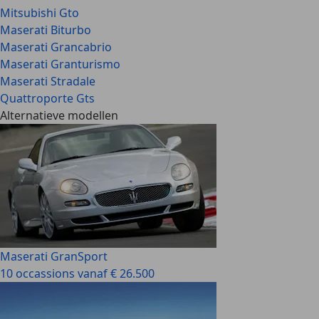
Mitsubishi Gto
Maserati Biturbo
Maserati Grancabrio
Maserati Granturismo
Maserati Stradale
Quattroporte Gts
Alternatieve modellen
Maserati GranSport
10 occassions vanaf € 26.500