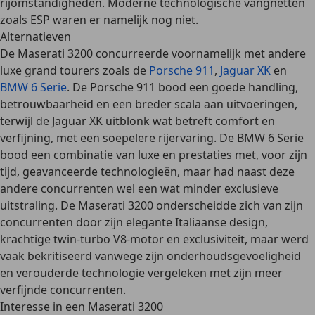
rijomstandigheden. Moderne technologische vangnetten
zoals ESP waren er namelijk nog niet.
Alternatieven
De Maserati 3200 concurreerde voornamelijk met andere
luxe grand tourers zoals de
Porsche 911
,
Jaguar XK
en
BMW 6 Serie
. De Porsche 911 bood een
goede handling
,
betrouwbaarheid
en een
breder scala aan uitvoeringen
,
terwijl de Jaguar XK uitblonk wat betreft
comfort en
verfijning
, met een soepelere rijervaring. De BMW 6 Serie
bood een combinatie van
luxe en prestaties
met, voor zijn
tijd, geavanceerde technologieën, maar had naast deze
andere concurrenten wel een wat
minder exclusieve
uitstraling
. De Maserati 3200 onderscheidde zich van zijn
concurrenten door zijn elegante Italiaanse design,
krachtige twin-turbo V8-motor en exclusiviteit, maar werd
vaak bekritiseerd vanwege zijn onderhoudsgevoeligheid
en verouderde technologie vergeleken met zijn meer
verfijnde concurrenten.
Interesse in een Maserati 3200