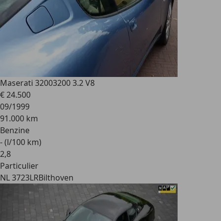
Maserati 3200
3200 3.2 V8
€ 24.500
09/1999
91.000 km
Benzine
- (l/100 km)
2
,
8
Particulier
NL 3723LR
Bilthoven