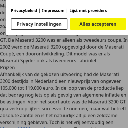
Maserati
3200 GT Assetto Corsa
was in de basis gelijk aan
|
|
Privacybeleid
Impressum
Lijst met providers
de reguliere Maserati 3200 GT, maar had een aangepast
onderstel voor een sportiever rijgedrag. Prestatiecijfers
Privacy instellingen
Alles accepteren
zoals de acceleratietijd of het vermogen bleven echter
ongewijzigd ten opzichte van de reguliere Maserati 3200
GT. De Maserati 3200 was er alleen als tweedeurs coupé. In
2002 werd de Maserati 3200 opgevolgd door de
Maserati
Coupé
, een doorontwikkeling. Dit model was er als
Maserati Spyder
ook als tweedeurs cabriolet.
Prijzen
Afhankelijk van de gekozen uitvoering had de Maserati
3200 destijds in Nederland een nieuwprijs van ongeveer
105.000 tot 119.000 euro
. In de loop van de productie liep
dat bedrag nog iets op als gevolg van algemene inflatie en
belastingen. Voor het soort auto was de Maserati 3200 GT
qua verkoopcijfers succesvol te noemen, maar wat betreft
absolute aantallen is het natuurlijk altijd een zeldzame
verschijning gebleven. Toch is het vrij eenvoudig een