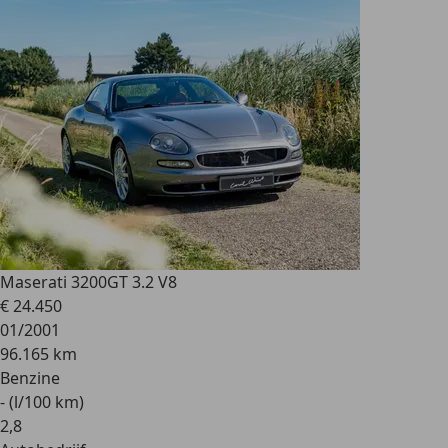
Maserati 3200
GT 3.2 V8
€ 24.450
01/2001
96.165 km
Benzine
- (l/100 km)
2
,
8