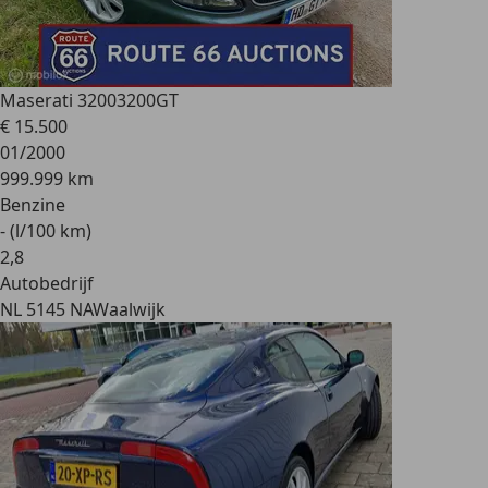
Maserati 3200
3200GT
€ 15.500
01/2000
999.999 km
Benzine
- (l/100 km)
2
,
8
Autobedrijf
NL 5145 NA
Waalwijk