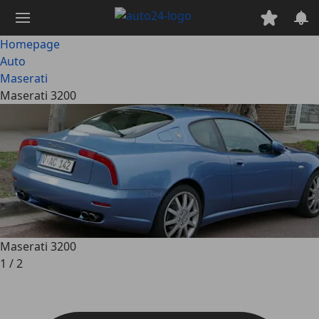
Ga
naar
hoofdinhoud
Homepage
Auto
Maserati
Maserati 3200
Maserati 3200
1
/
2