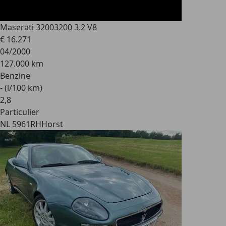
Maserati 3200
3200 3.2 V8
€ 16.271
04/2000
127.000 km
Benzine
- (l/100 km)
2
,
8
Particulier
NL 5961RH
Horst