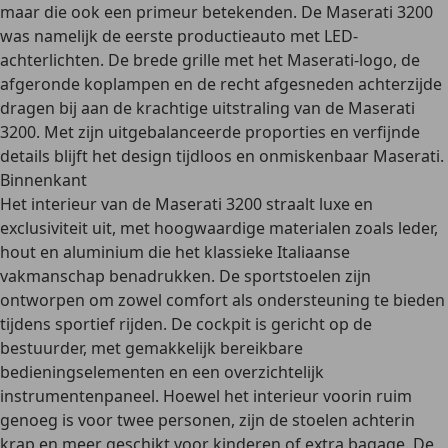
maar die ook een primeur betekenden. De Maserati 3200
was namelijk de
eerste productieauto met LED-
achterlichten
. De brede grille met het Maserati-logo, de
afgeronde koplampen en de recht afgesneden achterzijde
dragen bij aan de krachtige uitstraling van de Maserati
3200. Met zijn
uitgebalanceerde proporties en verfijnde
details
blijft het design tijdloos en onmiskenbaar Maserati.
Binnenkant
Het interieur van de Maserati 3200 straalt
luxe en
exclusiviteit
uit, met hoogwaardige materialen zoals leder,
hout en aluminium die het
klassieke Italiaanse
vakmanschap
benadrukken. De sportstoelen zijn
ontworpen om zowel comfort als ondersteuning te bieden
tijdens sportief rijden. De
cockpit is gericht op de
bestuurder
, met gemakkelijk bereikbare
bedieningselementen en een overzichtelijk
instrumentenpaneel. Hoewel het interieur voorin ruim
genoeg is voor twee personen, zijn de stoelen achterin
krap en meer geschikt voor kinderen of extra bagage. De