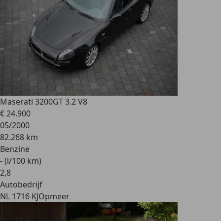
Maserati 3200
GT 3.2 V8
€ 24.900
05/2000
82.268 km
Benzine
- (l/100 km)
2
,
8
Autobedrijf
NL 1716 KJ
Opmeer