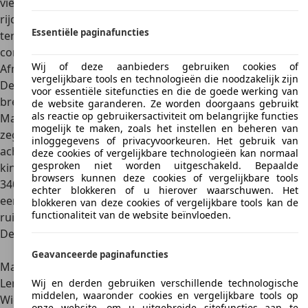
viertrapsautomaat
. De handbak is ideaal voor de sportieve
rijder die de maximale prestaties naar boven wil halen,
Essentiële paginafuncties
terwijl de automaat vooral in de smaak valt bij wie
comfortabel wil cruisen met een grote krachtreserve.
Wij of deze aanbieders gebruiken cookies of
Afmetingen
vergelijkbare tools en technologieën die noodzakelijk zijn
De Maserati 3200 is ongeveer
4,5 meter lang, 1,8 meter
voor essentiële sitefuncties en die de goede werking van
breed en 1,3 meter hoog
. De
wielbasis
meet
2,66 meter
. De
de website garanderen. Ze worden doorgaans gebruikt
als reactie op gebruikersactiviteit om belangrijke functies
Maserati 3200 is wat men noemt een
2+2-zitter
. Dat wil
mogelijk te maken, zoals het instellen en beheren van
zeggen dat de inzittenden voorin ruim zitten, maar de
inloggegevens of privacyvoorkeuren. Het gebruik van
achterbank aan de krappe kant is en meer bedoeld voor
deze cookies of vergelijkbare technologieën kan normaal
gesproken niet worden uitgeschakeld. Bepaalde
kinderen en/of korte afstanden. De
bagageruimte
meet
browsers kunnen deze cookies of vergelijkbare tools
340 lite
r. Dat is in algemene zin niet super veel, maar voor
echter blokkeren of u hierover waarschuwen. Het
een grand tourer zoals de Maserati 3200 is dat een vrij
blokkeren van deze cookies of vergelijkbare tools kan de
functionaliteit van de website beïnvloeden.
ruime bagageruimte te noemen.
De belangrijkste specificaties op een rij
Maserati 3200
Geavanceerde paginafuncties
Marktintroductie
1998
Lengte x breedte x hoogte
4,51 x 1,82 x 1,30 m
Wij en derden gebruiken verschillende technologische
middelen, waaronder cookies en vergelijkbare tools op
Wielbasis
2,66 m
onze website, om u uitgebreide sitefuncties aan te