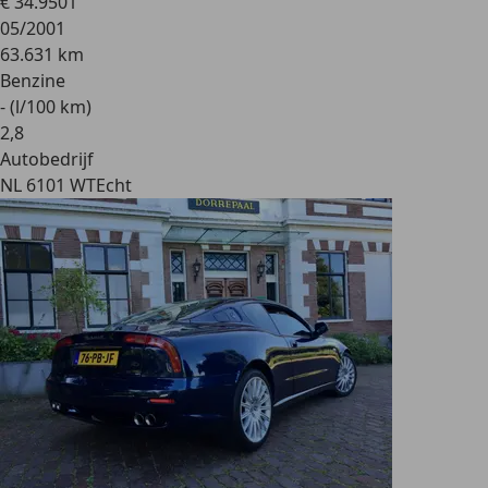
€ 34.950
1
05/2001
63.631 km
Benzine
- (l/100 km)
2
,
8
Autobedrijf
NL 6101 WT
Echt