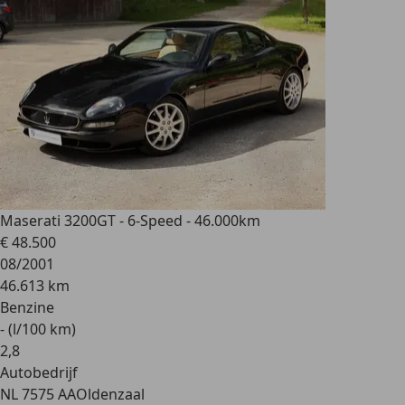
Maserati 3200
GT - 6-Speed - 46.000km
€ 48.500
08/2001
46.613 km
Benzine
- (l/100 km)
2
,
8
Autobedrijf
NL 7575 AA
Oldenzaal