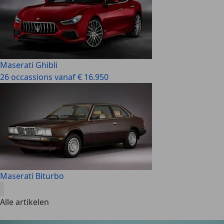
Maserati Ghibli
26 occassions vanaf € 16.950
Maserati Biturbo
Alle artikelen