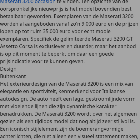
Maserati 3200 occasion
te vinden. Ten opzichte van de
oorspronkelijke nieuwprijs is het model bovendien best
betaalbaar geworden. Exemplaren van de Maserati 3200
worden al aangeboden
vanaf zo’n 9.000 euro
en de prijzen
lopen op
tot ruim 35.000 euro
voor echt mooie
exemplaren. Specifiek de gelimiteerde Maserati 3200 GT
Assetto Corsa is exclusiever en duurder, maar het aanbod
is op dit moment te beperkt om daar een goede
prijsindicatie voor te kunnen geven.
Design
Buitenkant
Het exterieurdesign van de Maserati 3200 is een
mix van
elegantie en sportiviteit
, kenmerkend voor Italiaanse
autodesign. De auto heeft een lage, gestroomlijnde vorm
met vloeiende lijnen die zijn dynamische karakter
benadrukken. De Maserati 3200 wordt over het algemeen
gezien als een
tijdloos model
dat nog altijd zeer stijlvol is.
Een iconisch stijlelement zijn de
boemerangvormige
achterlichten
, die niet alleen een visueel statement maken,