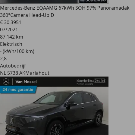
Mercedes-Benz EQA
AMG 67kWh SOH 97% Panoramadak
360°Camera Head-Up D
€ 30.395
1
07/2021
87.142 km
Elektrisch
- (kWh/100 km)
2
,
8
Autobedrijf
NL 5738 AK
Mariahout