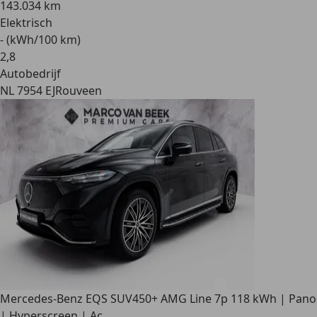
143.034 km
Elektrisch
- (kWh/100 km)
2
,
8
Autobedrijf
NL 7954 EJ
Rouveen
Mercedes-Benz EQS SUV
450+ AMG Line 7p 118 kWh | Pano
| Hyperscreen | Ac