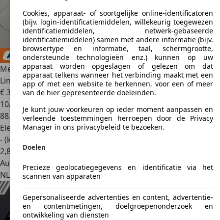
Cookies, apparaat- of soortgelijke online-identificatoren
(bijv. login-identificatiemiddelen, willekeurig toegewezen
identificatiemiddelen, netwerk-gebaseerde
identificatiemiddelen) samen met andere informatie (bijv.
browsertype en informatie, taal, schermgrootte,
ondersteunde technologieën enz.) kunnen op uw
apparaat worden opgeslagen of gelezen om dat
Mercedes-Benz EQC 400
electric drive 300 kW 4Matic AMG
apparaat telkens wanneer het verbinding maakt met een
Line
app of met een website te herkennen, voor een of meer
€ 30.849
van de hier gepresenteerde doeleinden.
10/2020
Je kunt jouw voorkeuren op ieder moment aanpassen en
88.534 km
verleende toestemmingen herroepen door de Privacy
Elektrisch
Manager in ons privacybeleid te bezoeken.
- (kWh/100 km)
Doelen
2
,
8
Autobedrijf
Precieze geolocatiegegevens en identificatie via het
NL 1101 CL
Amsterdam
scannen van apparaten
Gepersonaliseerde advertenties en content, advertentie-
en contentmetingen, doelgroepenonderzoek en
ontwikkeling van diensten