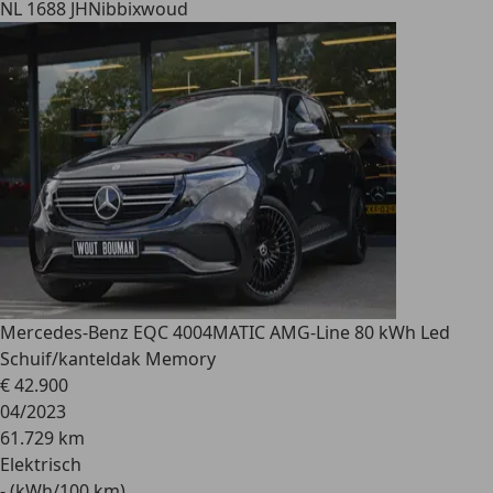
NL 1688 JH
Nibbixwoud
Mercedes-Benz EQC 400
4MATIC AMG-Line 80 kWh Led
Schuif/kanteldak Memory
€ 42.900
04/2023
61.729 km
Elektrisch
- (kWh/100 km)