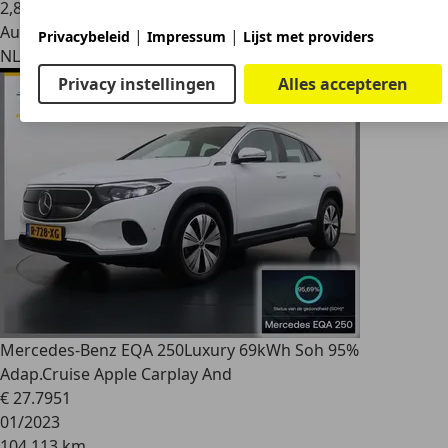
2
,
8
Autobedrijf
|
|
Privacybeleid
Impressum
Lijst met providers
NL 2401 LJ
Alphen Aan Den Rijn
Privacy instellingen
Alles accepteren
Mercedes-Benz EQA 250
Luxury 69kWh Soh 95%
Adap.Cruise Apple Carplay And
€ 27.795
1
01/2023
104.113 km