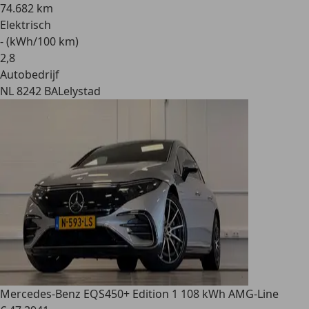
74.682 km
Elektrisch
- (kWh/100 km)
2
,
8
Autobedrijf
NL 8242 BA
Lelystad
Mercedes-Benz EQS
450+ Edition 1 108 kWh AMG-Line