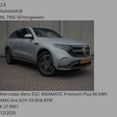
2
,
8
Autobedrijf
NL 7905 SE
Hoogeveen
Mercedes-Benz EQC 400
4MATIC Premium Plus 80 kWh
AMG line SOH 93.95% BTW
€ 27.995
1
12/2020