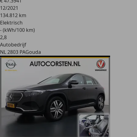
€ 47.394
1
12/2021
134.812 km
Elektrisch
- (kWh/100 km)
2
,
8
Autobedrijf
NL 2803 PA
Gouda