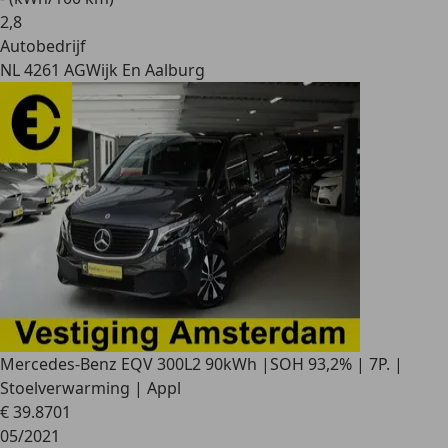
2
,
8
Autobedrijf
NL 4261 AG
Wijk En Aalburg
Mercedes-Benz EQV 300
L2 90kWh |SOH 93,2% | 7P. |
Stoelverwarming | Appl
€ 39.870
1
05/2021