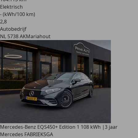
Elektrisch
- (kWh/100 km)
2
,
8
Autobedrijf
NL 5738 AK
Mariahout
Mercedes-Benz EQS
450+ Edition 1 108 kWh |3 jaar
Mercedes FABRIEKSGA