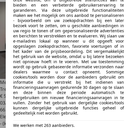
bieden en een verbeterde gebruikerservaring te
garanderen. Via deze uitgebreide functionaliteiten
maken we het mogelijk om ons aanbod te personaliseren
- bijvoorbeeld om uw zoekopdrachten bij een later
bezoek voort te zetten, om u geschikte aanbiedingen in
uw regio te tonen of om gepersonaliseerde advertenties
en berichten te verstrekken en te evalueren. Wij slaan uw
e-mailadres lokaal op wanneer u dit opgeeft voor
opgeslagen zoekopdrachten, favoriete voertuigen of in
het kader van de prijsbeoordeling. Dit vergemakkelijkt
het gebruik van de website, omdat u bij latere bezoeken
niet opnieuw hoeft in te voeren. Met uw toestemming
wordt op gebruik gebaseerde informatie verzonden naar
dealers waarmee u contact opneemt. Sommige
cookies/tools worden door de aanbieders gebruikt om
Mercedes-Benz EQE SUV
350 4Matic Electric Art 91 kWh |
informatie die u verstrekt bij het indienen van
financieringsaanvragen gedurende 30 dagen op te slaan
Trekhaak | Matrix
en deze binnen deze periode automatisch te
€ 55.000
1
hergebruiken om nieuwe financieringsaanvragen in te
03/2024
vullen. Zonder het gebruik van dergelijke cookies/tools
kunnen dergelijke uitgebreide functies geheel of
66.250 km
gedeeltelijk niet worden gebruikt.
Elektrisch
- (kWh/100 km)
We werken met 263 aanbieders.