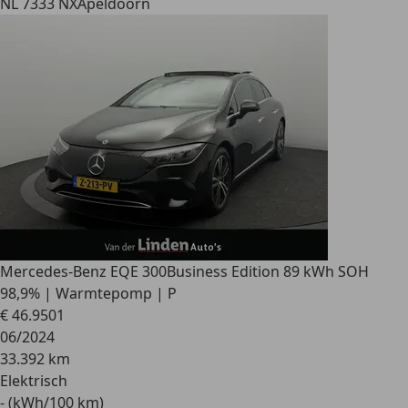
NL 7333 NX
Apeldoorn
Mercedes-Benz EQE 300
Business Edition 89 kWh SOH
98,9% | Warmtepomp | P
€ 46.950
1
06/2024
33.392 km
Elektrisch
- (kWh/100 km)