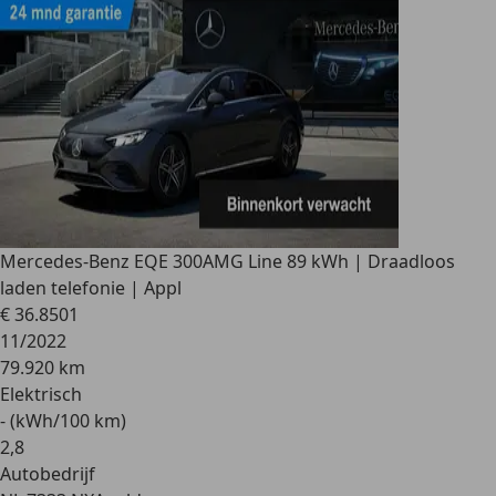
Mercedes-Benz EQE 300
AMG Line 89 kWh | Draadloos
laden telefonie | Appl
€ 36.850
1
11/2022
79.920 km
Elektrisch
- (kWh/100 km)
2
,
8
Autobedrijf