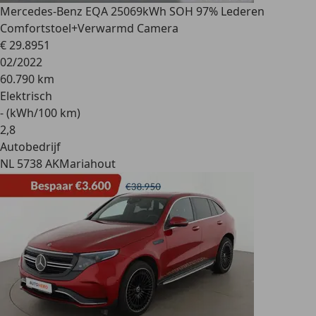
Mercedes-Benz EQA 250
69kWh SOH 97% Lederen
Comfortstoel+Verwarmd Camera
€ 29.895
1
02/2022
60.790 km
Elektrisch
- (kWh/100 km)
2
,
8
Autobedrijf
NL 5738 AK
Mariahout