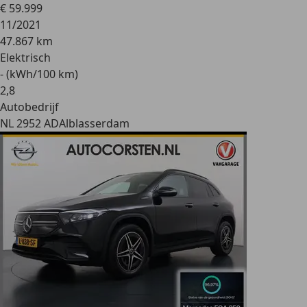
€ 59.999
11/2021
47.867 km
Elektrisch
- (kWh/100 km)
2
,
8
Autobedrijf
NL 2952 AD
Alblasserdam