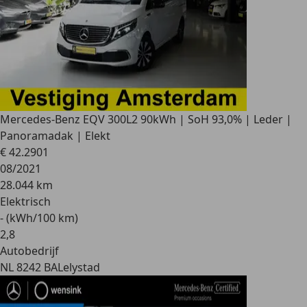
Mercedes-Benz EQV 300
L2 90kWh | SoH 93,0% | Leder |
Panoramadak | Elekt
€ 42.290
1
08/2021
28.044 km
Elektrisch
- (kWh/100 km)
2
,
8
Autobedrijf
NL 8242 BA
Lelystad