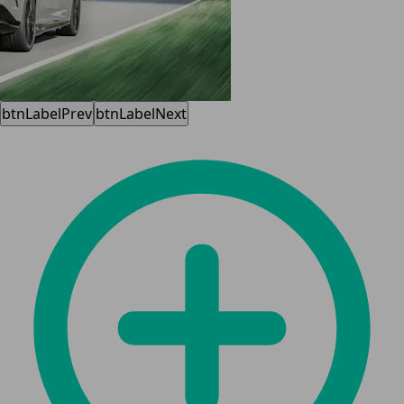
btnLabelPrev
btnLabelNext