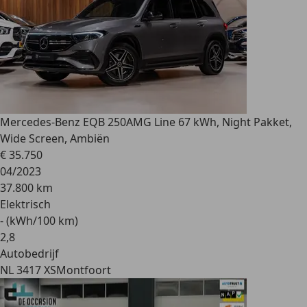
Mercedes-Benz EQB 250
AMG Line 67 kWh, Night Pakket,
Wide Screen, Ambiën
€ 35.750
04/2023
37.800 km
Elektrisch
- (kWh/100 km)
2
,
8
Autobedrijf
NL 3417 XS
Montfoort