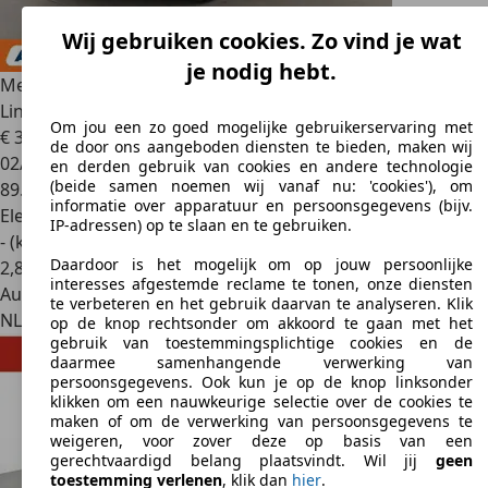
Wij gebruiken cookies. Zo vind je wat
je nodig hebt.
Mercedes-Benz EQC 400
electric drive 300 kW 4Matic AMG
Line
Om jou een zo goed mogelijke gebruikerservaring met
€ 35.549
de door ons aangeboden diensten te bieden, maken wij
02/2023
en derden gebruik van cookies en andere technologie
(beide samen noemen wij vanaf nu: 'cookies'), om
89.169 km
informatie over apparatuur en persoonsgegevens (bijv.
Elektrisch
IP-adressen) op te slaan en te gebruiken.
- (kWh/100 km)
Daardoor is het mogelijk om op jouw persoonlijke
2
,
8
interesses afgestemde reclame te tonen, onze diensten
Autobedrijf
te verbeteren en het gebruik daarvan te analyseren. Klik
NL 1101 CL
Amsterdam
op de knop rechtsonder om akkoord te gaan met het
gebruik van toestemmingsplichtige cookies en de
daarmee samenhangende verwerking van
persoonsgegevens. Ook kun je op de knop linksonder
klikken om een nauwkeurige selectie over de cookies te
maken of om de verwerking van persoonsgegevens te
weigeren, voor zover deze op basis van een
gerechtvaardigd belang plaatsvindt. Wil jij
geen
toestemming verlenen
, klik dan
hier
.