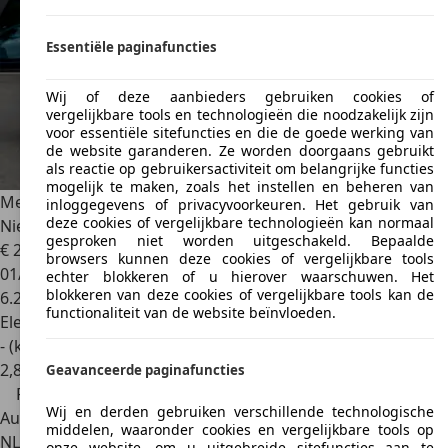
Essentiële paginafuncties
Wij of deze aanbieders gebruiken cookies of
vergelijkbare tools en technologieën die noodzakelijk zijn
voor essentiële sitefuncties en die de goede werking van
de website garanderen. Ze worden doorgaans gebruikt
als reactie op gebruikersactiviteit om belangrijke functies
mogelijk te maken, zoals het instellen en beheren van
Mercedes-Benz EQS SUV
680 4MATIC Maybach | 2026 |
inloggegevens of privacyvoorkeuren. Het gebruik van
deze cookies of vergelijkbare technologieën kan normaal
Nieuwstaat | Full PPF
gesproken niet worden uitgeschakeld. Bepaalde
€ 209.995
€ 229.995,-
browsers kunnen deze cookies of vergelijkbare tools
01/2026
echter blokkeren of u hierover waarschuwen. Het
blokkeren van deze cookies of vergelijkbare tools kan de
6.244 km
functionaliteit van de website beïnvloeden.
Elektrisch
- (kWh/100 km)
2
,
8
Geavanceerde paginafuncties
Prijsdaling
Wij en derden gebruiken verschillende technologische
Autobedrijf
middelen, waaronder cookies en vergelijkbare tools op
NL 5175 AX
Loon Op Zand
onze website, om u uitgebreide sitefuncties aan te