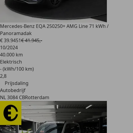
Mercedes-Benz EQA 250
250+ AMG Line 71 kWh /
Panoramadak
€ 39.945
1
€ 41.945,-
10/2024
40.000 km
Elektrisch
- (kWh/100 km)
2
,
8
Prijsdaling
Autobedrijf
NL 3084 CB
Rotterdam