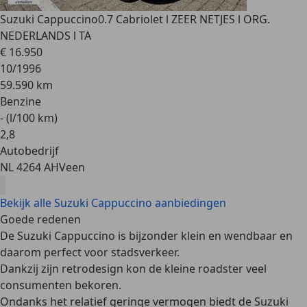
Suzuki Cappuccino
0.7 Cabriolet l ZEER NETJES l ORG.
NEDERLANDS l TA
€ 16.950
10/1996
59.590 km
Benzine
- (l/100 km)
2
,
8
Autobedrijf
NL 4264 AH
Veen
Bekijk alle Suzuki Cappuccino aanbiedingen
Goede redenen
De Suzuki Cappuccino is bijzonder klein en wendbaar en
daarom perfect voor stadsverkeer.
Dankzij zijn retrodesign kon de kleine roadster veel
consumenten bekoren.
Ondanks het relatief geringe vermogen biedt de Suzuki