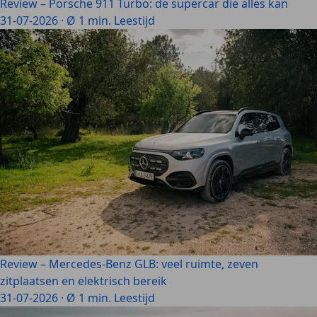
Review – Porsche 911 Turbo: de supercar die alles kan
31-07-2026
·
Ø 1 min. Leestijd
Review – Mercedes-Benz GLB: veel ruimte, zeven
zitplaatsen en elektrisch bereik
31-07-2026
·
Ø 1 min. Leestijd