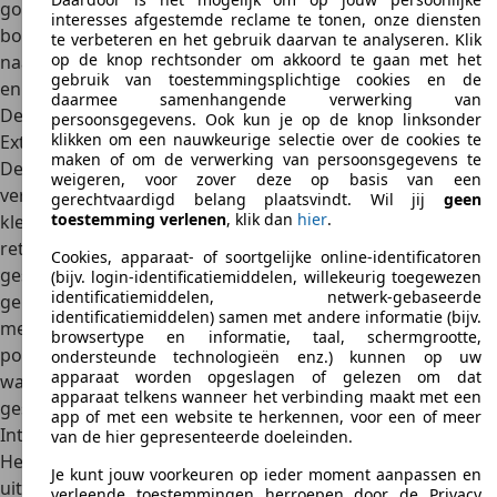
goede staat moeten kopers rekenen op
prijzen die ver
interesses afgestemde reclame te tonen, onze diensten
boven de 10.000 euro
liggen. Door de toenemende vraag
te verbeteren en het gebruik daarvan te analyseren. Klik
op de knop rechtsonder om akkoord te gaan met het
naar de zeldzame Suzuki Cappuccino blijven de prijzen al
gebruik van toestemmingsplichtige cookies en de
enkele jaren stijgen.
daarmee samenhangende verwerking van
Design
persoonsgegevens. Ook kun je op de knop linksonder
klikken om een nauwkeurige selectie over de cookies te
Exterieur
maken of om de verwerking van persoonsgegevens te
De Suzuki Cappuccino valt in ieder geval op. Dat is
weigeren, voor zover deze op basis van een
verrassend, want de roadster is wellicht een van de
gerechtvaardigd belang plaatsvindt. Wil jij
geen
toestemming verlenen
, klik dan
hier
.
kleinste voertuigen op de weg. De
combinatie van
retrodesign en moderne elementen
is echter zeer
Cookies, apparaat- of soortgelijke online-identificatoren
geslaagd. De bestuurders kunnen tegelijkertijd ook
(bijv. login-identificatiemiddelen, willekeurig toegewezen
identificatiemiddelen, netwerk-gebaseerde
genieten van de uitstekende wendbaarheid en het feit dat
identificatiemiddelen) samen met andere informatie (bijv.
men overal een parkeerplaats kan vinden. Een van de
browsertype en informatie, taal, schermgrootte,
populairste kleuren was destijds overigens een fraai rood,
ondersteunde technologieën enz.) kunnen op uw
apparaat worden opgeslagen of gelezen om dat
waarmee het opvallende karakter van de auto met zijn
apparaat telkens wanneer het verbinding maakt met een
gescheiden bestuurderscabine nog eens werd benadrukt.
app of met een website te herkennen, voor een of meer
Interieur
van de hier gepresenteerde doeleinden.
Het interieur van de Suzuki Cappuccino is minder
Je kunt jouw voorkeuren op ieder moment aanpassen en
uitgesproken, maar de consument mag wel nog steeds
verleende toestemmingen herroepen door de Privacy