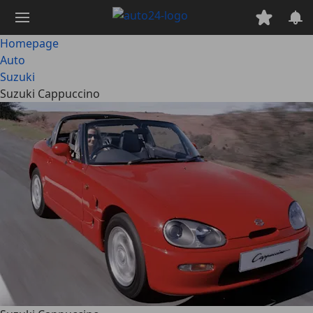
Ga
naar
hoofdinhoud
Homepage
Auto
Suzuki
Suzuki Cappuccino