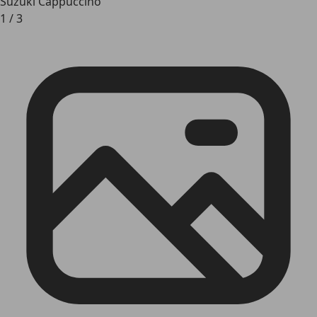
Suzuki Cappuccino
1
/
3