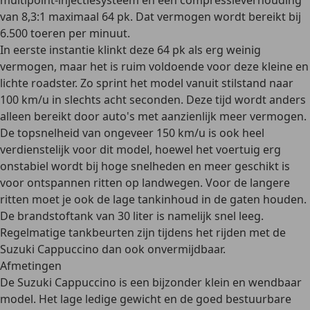
multipoint-injectiesysteem en een compressieverhouding
van 8,3:1 maximaal 64 pk. Dat vermogen wordt bereikt bij
6.500 toeren per minuut.
In eerste instantie klinkt deze 64 pk als erg weinig
vermogen, maar het is ruim voldoende voor deze kleine en
lichte roadster. Zo sprint het model vanuit stilstand naar
100 km/u in slechts
acht seconden
. Deze tijd wordt anders
alleen bereikt door auto's met aanzienlijk meer vermogen.
De topsnelheid van ongeveer 150 km/u is ook heel
verdienstelijk voor dit model, hoewel het voertuig erg
onstabiel wordt bij hoge snelheden en meer geschikt is
voor ontspannen ritten op landwegen. Voor de langere
ritten moet je ook de lage tankinhoud in de gaten houden.
De brandstoftank van
30 liter
is namelijk snel leeg.
Regelmatige tankbeurten zijn tijdens het rijden met de
Suzuki Cappuccino dan ook onvermijdbaar.
Afmetingen
De Suzuki Cappuccino is een bijzonder klein en wendbaar
model. Het lage ledige gewicht en de goed bestuurbare