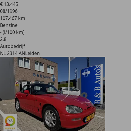
€ 13.445
08/1996
107.467 km
Benzine
- (l/100 km)
2
,
8
Autobedrijf
NL 2314 AN
Leiden