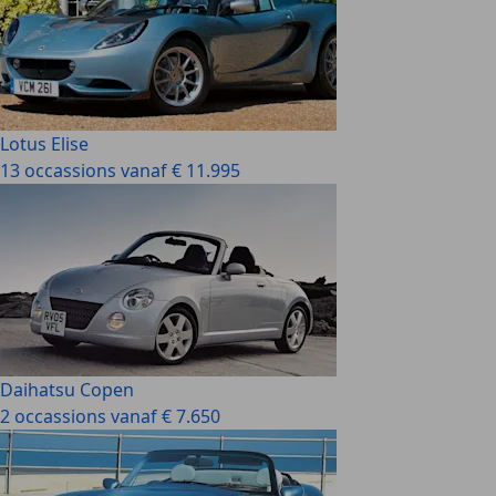
Lotus Elise
13 occassions vanaf € 11.995
Daihatsu Copen
2 occassions vanaf € 7.650