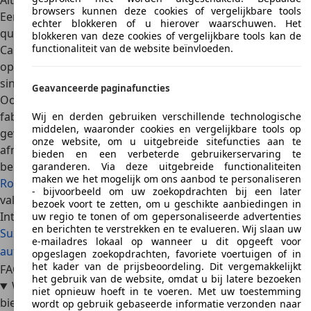
Alternatieven
browsers kunnen deze cookies of vergelijkbare tools
Een andere compacte Suzuki is de
Alto
: Dit model komt
echter blokkeren of u hierover waarschuwen. Het
qua vermogen en topsnelheid overeen met de Suzuki
blokkeren van deze cookies of vergelijkbare tools kan de
functionaliteit van de website beïnvloeden.
Cappuccino. De Japanse Kei car is sinds 1981 verkrijgbaar
op de Europese markt, en de vijfde generatie van de Alto is
sinds 2008 te koop.
Geavanceerde paginafuncties
Ook de
Daihatsu Copen
is een Kei car van een Japanse
fabrikant. Dit model onderscheidt zich ook met een laag
Wij en derden gebruiken verschillende technologische
middelen, waaronder cookies en vergelijkbare tools op
gewicht en een grote wendbaarheid. Door de geringe
onze website, om u uitgebreide sitefuncties aan te
afmetingen is ook hier echter weinig bagageruimte
bieden en een verbeterde gebruikerservaring te
beschikbaar. Als je een roadster wilt, biedt de
Smart
garanderen. Via deze uitgebreide functionaliteiten
maken we het mogelijk om ons aanbod te personaliseren
Roadster
een mooi alternatief: Deze levert tot 100 pk en
- bijvoorbeeld om uw zoekopdrachten bij een later
valt op door zijn lage brandstofverbruik.
bezoek voort te zetten, om u geschikte aanbiedingen in
Interesse in een Suzuki Cappuccino
uw regio te tonen of om gepersonaliseerde advertenties
en berichten te verstrekken en te evalueren. Wij slaan uw
Suzuki Cappuccino occasions
Suzuki Cappuccino nieuwe
e-mailadres lokaal op wanneer u dit opgeeft voor
auto's
Suzuki Cappuccino dealeraanbiedingen
opgeslagen zoekopdrachten, favoriete voertuigen of in
het kader van de prijsbeoordeling. Dit vergemakkelijkt
FAQ
het gebruik van de website, omdat u bij latere bezoeken
Welke voorzieningen heeft de Suzuki Cappuccino te
niet opnieuw hoeft in te voeren. Met uw toestemming
bieden?
wordt op gebruik gebaseerde informatie verzonden naar