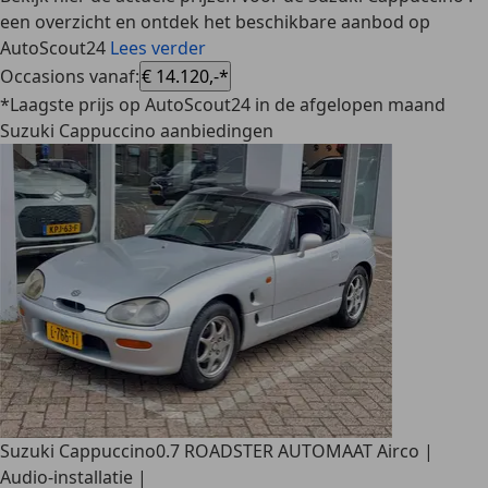
een overzicht en ontdek het beschikbare aanbod op
AutoScout24
Lees verder
Occasions vanaf
:
€ 14.120,-*
*Laagste prijs op AutoScout24 in de afgelopen maand
Suzuki Cappuccino aanbiedingen
Suzuki Cappuccino
0.7 ROADSTER AUTOMAAT Airco |
Audio-installatie |