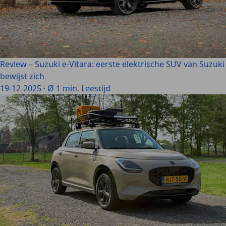
Review – Suzuki e-Vitara: eerste elektrische SUV van Suzuki
bewijst zich
19-12-2025
·
Ø 1 min. Leestijd