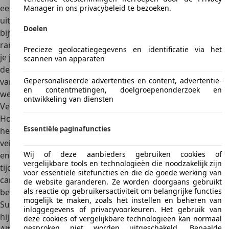
een interessant aanbod verwachten. Vooral de duurdere
Manager in ons privacybeleid te bezoeken.
uitvoeringen zijn
geweldig comfortabel
, en dat dankzij
Doelen
bijvoorbeeld een praktische airconditioning of elektrische
ramen. Zodra je in het interieur heeft plaatsgenomen, kun
Precieze geolocatiegegevens en identificatie via het
je je bovendien verheugen op veel rijplezier met de wind in
scannen van apparaten
de haren. Zowel de materialen als de afwerkingskwaliteit
Gepersonaliseerde advertenties en content, advertentie-
van de afzonderlijke elementen laten vrijwel niets te
en contentmetingen, doelgroepenonderzoek en
wensen over.
ontwikkeling van diensten
Veiligheid
Hoewel de Suzuki Cappuccino een ouder model is, maakt
Essentiële paginafuncties
het voertuig nog steeds indruk met de
uitstekende
veiligheidsvoorzieningen
. Zo bieden de stuurbekrachtiging
Wij of deze aanbieders gebruiken cookies of
en de geventileerde schijfremmen optimale controle
vergelijkbare tools en technologieën die noodzakelijk zijn
tijdens het rijden. Een bestuurdersairbag en een stevige
voor essentiële sitefuncties en die de goede werking van
carrosserie met versterkingen op de juiste plaatsen
de website garanderen. Ze worden doorgaans gebruikt
als reactie op gebruikersactiviteit om belangrijke functies
bewijzen hun waarde bij een ongeval. Bovendien ligt de
mogelijk te maken, zoals het instellen en beheren van
Suzuki Cappuccino zeer zacht en stabiel op de weg, zodat
inloggegevens of privacyvoorkeuren. Het gebruik van
hij ook voor beginners een goede keuze is.
deze cookies of vergelijkbare technologieën kan normaal
gesproken niet worden uitgeschakeld. Bepaalde