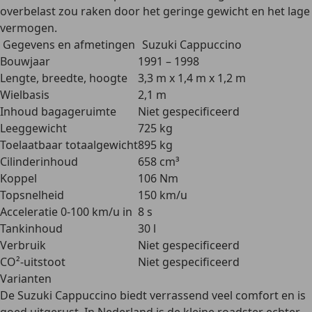
overbelast zou raken door het geringe gewicht en het lage
vermogen.
Gegevens en afmetingen
Suzuki Cappuccino
Bouwjaar
1991 – 1998
Lengte, breedte, hoogte
3,3 m x 1,4 m x 1,2 m
Wielbasis
2,1 m
Inhoud bagageruimte
Niet gespecificeerd
Leeggewicht
725 kg
Toelaatbaar totaalgewicht
895 kg
Cilinderinhoud
658 cm³
Koppel
106 Nm
Topsnelheid
150 km/u
Acceleratie 0-100 km/u in
8 s
Tankinhoud
30 l
Verbruik
Niet gespecificeerd
CO²-uitstoot
Niet gespecificeerd
Varianten
De Suzuki Cappuccino biedt verrassend veel comfort en is