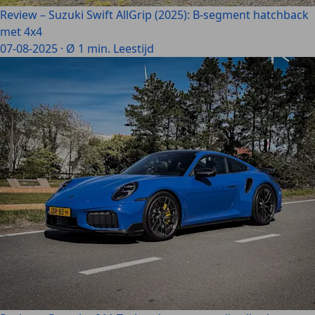
Review – Suzuki Swift AllGrip (2025): B-segment hatchback
met 4x4
07-08-2025
·
Ø 1 min. Leestijd