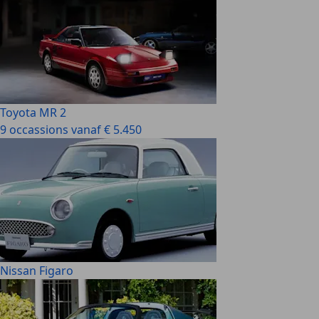
Toyota MR 2
9 occassions vanaf € 5.450
Nissan Figaro