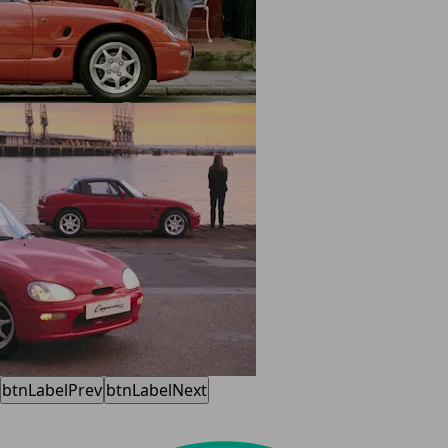
btnLabelPrev
btnLabelNext