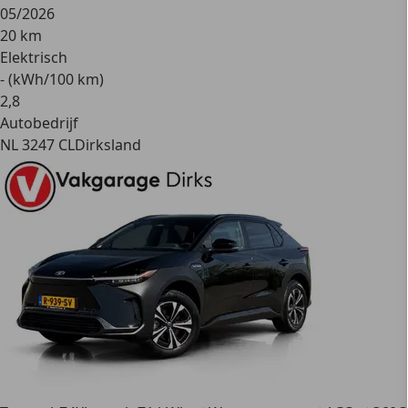
05/2026
20 km
Elektrisch
- (kWh/100 km)
2
,
8
Autobedrijf
NL 3247 CL
Dirksland