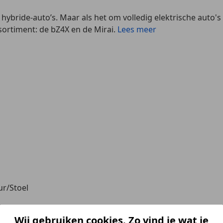
e hybride-auto’s. Maar als het om volledig elektrische aut
ssortiment: de bZ4X en de Mirai.
Lees meer
r/Stoel
Wij gebruiken cookies. Zo vind je wat je