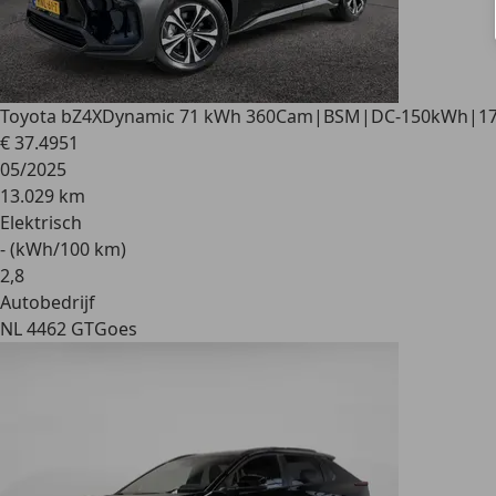
Toyota bZ4X
Dynamic 71 kWh 360Cam|BSM|DC-150kWh|17%
€ 37.495
1
05/2025
13.029 km
Elektrisch
- (kWh/100 km)
2
,
8
Autobedrijf
NL 4462 GT
Goes