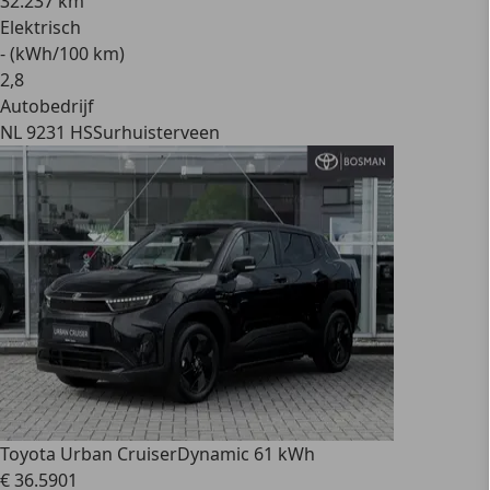
32.237 km
Elektrisch
- (kWh/100 km)
2
,
8
Autobedrijf
NL 9231 HS
Surhuisterveen
Toyota Urban Cruiser
Dynamic 61 kWh
€ 36.590
1