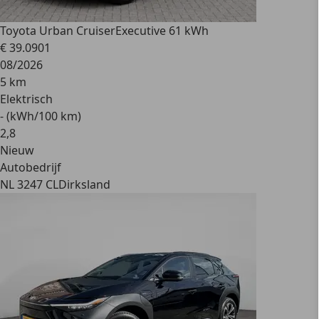
Toyota Urban Cruiser
Executive 61 kWh
€ 39.090
1
08/2026
5 km
Elektrisch
- (kWh/100 km)
2
,
8
Nieuw
Autobedrijf
NL 3247 CL
Dirksland