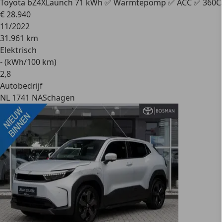
Toyota bZ4X
Launch 71 kWh ✅ Warmtepomp ✅ ACC ✅ 360
€ 28.940
11/2022
31.961 km
Elektrisch
- (kWh/100 km)
2
,
8
Autobedrijf
NL 1741 NA
Schagen