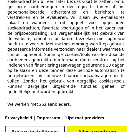
zoekopdrachten bij een later bezoek voort te zetten, om u
geschikte aanbiedingen in uw regio te tonen of om
gepersonaliseerde advertenties en berichten te
verstrekken en te evalueren. Wij slaan uw e-mailadres
lokaal op wanneer u dit opgeeft voor opgeslagen
zoekopdrachten, favoriete voertuigen of in het kader van
de prijsbeoordeling. Dit vergemakkelijkt het gebruik van
de website, omdat u bij latere bezoeken niet opnieuw
hoeft in te voeren. Met uw toestemming wordt op gebruik
gebaseerde informatie verzonden naar dealers waarmee u
contact opneemt. Sommige cookies/tools worden door de
aanbieders gebruikt om informatie die u verstrekt bij het
indienen van financieringsaanvragen gedurende 30 dagen
op te slaan en deze binnen deze periode automatisch te
hergebruiken om nieuwe financieringsaanvragen in te
vullen. Zonder het gebruik van dergelijke cookies/tools
kunnen dergelijke uitgebreide functies geheel of
gedeeltelijk niet worden gebruikt.
We werken met 263 aanbieders.
|
|
Privacybeleid
Impressum
Lijst met providers
Privacy instellingen
Alles accepteren