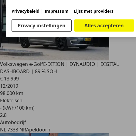
|
|
Privacybeleid
Impressum
Lijst met providers
Privacy instellingen
Alles accepteren
Volkswagen e-Golf
E-DITION | DYNAUDIO | DIGITAL
DASHBOARD | 89 % SOH
€ 13.999
12/2019
98.000 km
Elektrisch
- (kWh/100 km)
2
,
8
Autobedrijf
NL 7333 NR
Apeldoorn