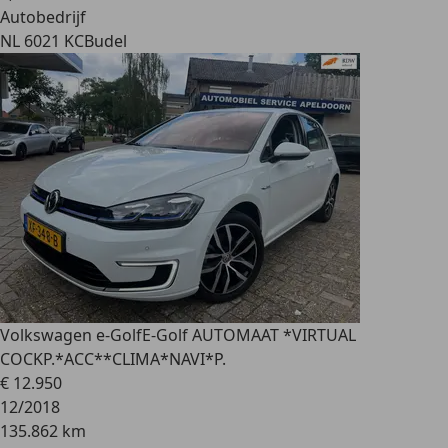
Autobedrijf
NL 6021 KC
Budel
Volkswagen e-Golf
E-Golf AUTOMAAT *VIRTUAL
COCKP.*ACC**CLIMA*NAVI*P.
€ 12.950
12/2018
135.862 km