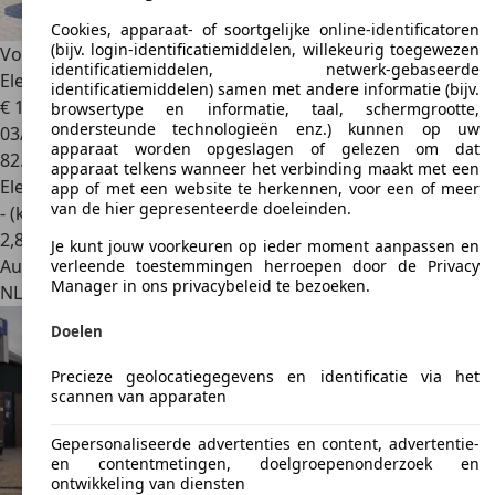
Cookies, apparaat- of soortgelijke online-identificatoren
(bijv. login-identificatiemiddelen, willekeurig toegewezen
Volkswagen e-Golf
E-DITION Navi / Climate / Pdc /
identificatiemiddelen, netwerk-gebaseerde
Elekramen / Adap-C
identificatiemiddelen) samen met andere informatie (bijv.
€ 13.995
browsertype en informatie, taal, schermgrootte,
ondersteunde technologieën enz.) kunnen op uw
03/2020
apparaat worden opgeslagen of gelezen om dat
82.496 km
apparaat telkens wanneer het verbinding maakt met een
Elektrisch
app of met een website te herkennen, voor een of meer
van de hier gepresenteerde doeleinden.
- (kWh/100 km)
2
,
8
Je kunt jouw voorkeuren op ieder moment aanpassen en
Autobedrijf
verleende toestemmingen herroepen door de Privacy
Manager in ons privacybeleid te bezoeken.
NL 8253 PJ
Dronten
Doelen
Precieze geolocatiegegevens en identificatie via het
scannen van apparaten
Gepersonaliseerde advertenties en content, advertentie-
en contentmetingen, doelgroepenonderzoek en
ontwikkeling van diensten