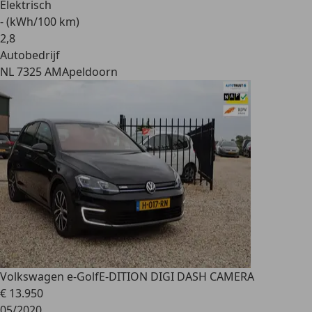
Elektrisch
- (kWh/100 km)
2
,
8
Autobedrijf
NL 7325 AM
Apeldoorn
Volkswagen e-Golf
E-DITION DIGI DASH CAMERA
€ 13.950
05/2020