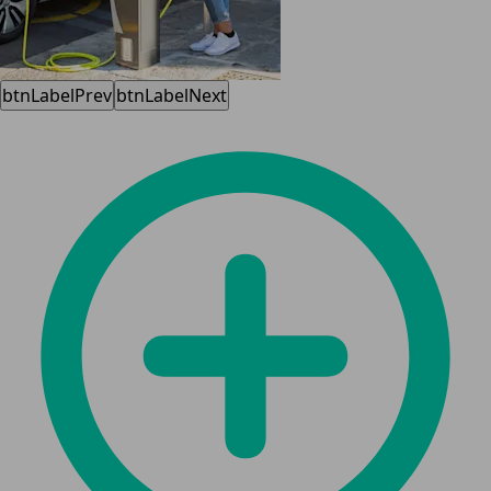
btnLabelPrev
btnLabelNext