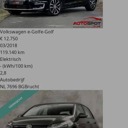
Volkswagen e-Golf
e-Golf
€ 12.750
03/2018
119.140 km
Elektrisch
- (kWh/100 km)
2
,
8
Autobedrijf
NL 7696 BG
Brucht