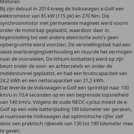
Motoren
Bij zijn debuut in 2014 kreeg de Volkswagen e-Golf een
elektromotor van 85 kW (115 pk) en 270 Nm. Die
synchroonmotor met permanente magneet werd voorin
onder de motorkap geplaatst, waardoor daar in
tegenstelling tot veel andere elektrische auto’s
geen
opbergruimte
werd voorzien. De versnellingsbak had een
vaste overbrengingsverhouding en stuurde het vermogen
naar de voorwielen. De lithium-ionbatterij werd op zijn
beurt onder de voor- en achterzetels en onder de
middentunnel geplaatst, en had een
brutocapaciteit
van
24,2 kWh en een
nettocapaciteit
van 21,2 kWh.
Dat leverde de Volkswagen e-Golf een sprinttijd naar 100
km/u in 10,4 seconden op en een begrensde topsnelheid
van 140 km/u. Volgens de
oude NEDC-cyclus
moest de e-
Golf op een volle batterijlading 190 kilometer ver geraken,
al nuanceerde Volkswagen dat optimistische cijfer zelf
door een praktisch rijbereik van 130 tot 190 kilometer mee
te geven.