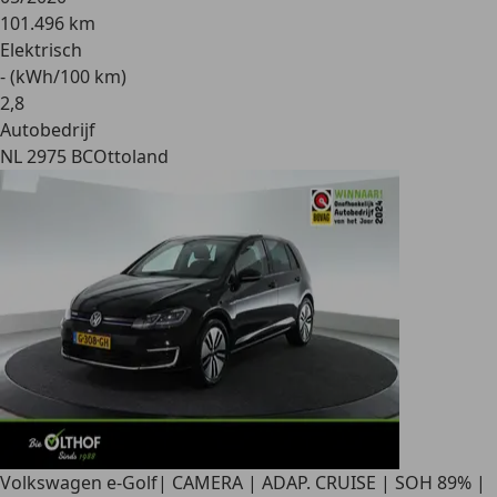
101.496 km
Elektrisch
- (kWh/100 km)
2
,
8
Autobedrijf
NL 2975 BC
Ottoland
Volkswagen e-Golf
| CAMERA | ADAP. CRUISE | SOH 89% |