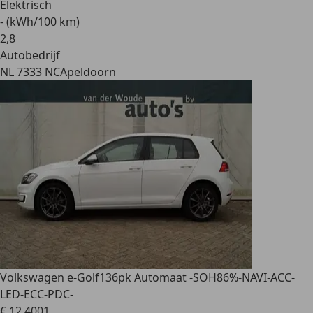
Elektrisch
- (kWh/100 km)
2
,
8
Autobedrijf
NL 7333 NC
Apeldoorn
Volkswagen e-Golf
136pk Automaat -SOH86%-NAVI-ACC-
LED-ECC-PDC-
€ 12.400
1