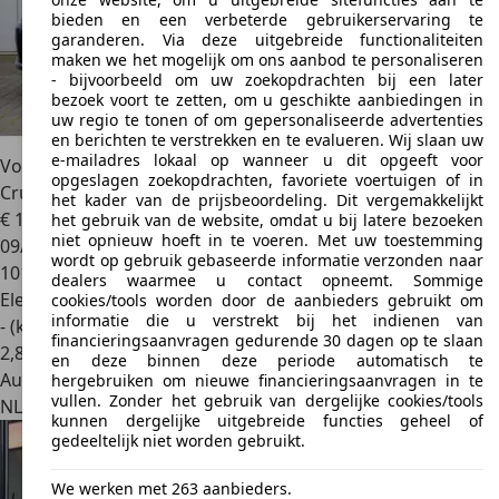
bieden en een verbeterde gebruikerservaring te
garanderen. Via deze uitgebreide functionaliteiten
maken we het mogelijk om ons aanbod te personaliseren
- bijvoorbeeld om uw zoekopdrachten bij een later
bezoek voort te zetten, om u geschikte aanbiedingen in
uw regio te tonen of om gepersonaliseerde advertenties
en berichten te verstrekken en te evalueren. Wij slaan uw
e-mailadres lokaal op wanneer u dit opgeeft voor
Volkswagen e-Golf
e-Golf 100kw Carplay Priv/Glass Ecc
opgeslagen zoekopdrachten, favoriete voertuigen of in
Cruise/Adaptiv
het kader van de prijsbeoordeling. Dit vergemakkelijkt
€ 11.950
1
het gebruik van de website, omdat u bij latere bezoeken
niet opnieuw hoeft in te voeren. Met uw toestemming
09/2017
wordt op gebruik gebaseerde informatie verzonden naar
101.501 km
dealers waarmee u contact opneemt. Sommige
Elektrisch
cookies/tools worden door de aanbieders gebruikt om
informatie die u verstrekt bij het indienen van
- (kWh/100 km)
financieringsaanvragen gedurende 30 dagen op te slaan
2
,
8
en deze binnen deze periode automatisch te
Autobedrijf
hergebruiken om nieuwe financieringsaanvragen in te
vullen. Zonder het gebruik van dergelijke cookies/tools
NL 9231 DX
Surhuisterveen
kunnen dergelijke uitgebreide functies geheel of
gedeeltelijk niet worden gebruikt.
We werken met 263 aanbieders.