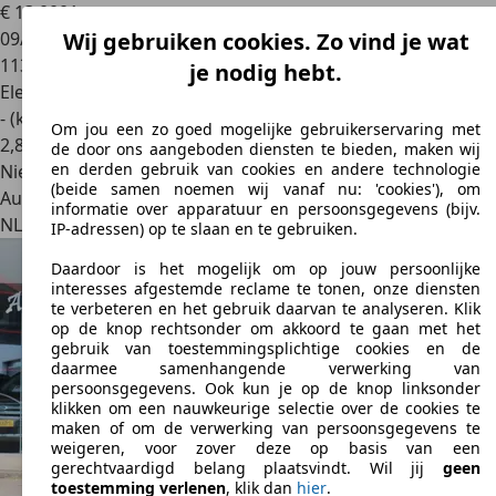
€ 13.000
1
09/2019
Wij gebruiken cookies. Zo vind je wat
113.262 km
je nodig hebt.
Elektrisch
- (kWh/100 km)
Om jou een zo goed mogelijke gebruikerservaring met
2
,
8
de door ons aangeboden diensten te bieden, maken wij
en derden gebruik van cookies en andere technologie
Nieuw
(beide samen noemen wij vanaf nu: 'cookies'), om
Autobedrijf
informatie over apparatuur en persoonsgegevens (bijv.
NL 7443 RM
Nijverdal
IP-adressen) op te slaan en te gebruiken.
Daardoor is het mogelijk om op jouw persoonlijke
interesses afgestemde reclame te tonen, onze diensten
te verbeteren en het gebruik daarvan te analyseren. Klik
op de knop rechtsonder om akkoord te gaan met het
gebruik van toestemmingsplichtige cookies en de
daarmee samenhangende verwerking van
persoonsgegevens. Ook kun je op de knop linksonder
klikken om een nauwkeurige selectie over de cookies te
maken of om de verwerking van persoonsgegevens te
weigeren, voor zover deze op basis van een
gerechtvaardigd belang plaatsvindt. Wil jij
geen
toestemming verlenen
, klik dan
hier
.