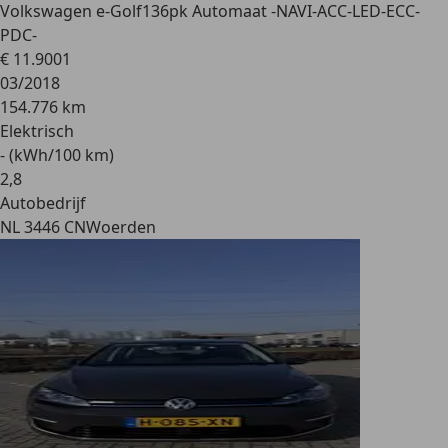
Volkswagen e-Golf
136pk Automaat -NAVI-ACC-LED-ECC-
PDC-
€ 11.900
1
03/2018
154.776 km
Elektrisch
- (kWh/100 km)
2
,
8
Autobedrijf
NL 3446 CN
Woerden