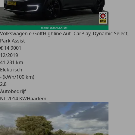
Volkswagen e-Golf
Highline Aut- CarPlay, Dynamic Select,
Park Assist
€ 14.900
1
12/2019
41.231 km
Elektrisch
- (kWh/100 km)
2
,
8
Autobedrijf
NL 2014 KW
Haarlem