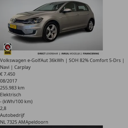
Volkswagen e-Golf
Aut 36kWh | SOH 82% Comfort 5-Drs |
Navi | Carplay
€ 7.450
08/2017
255.983 km
Elektrisch
- (kWh/100 km)
2
,
8
Autobedrijf
NL 7325 AM
Apeldoorn