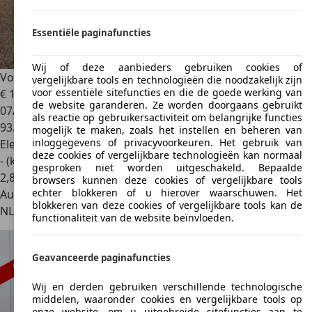
Essentiële paginafuncties
Wij of deze aanbieders gebruiken cookies of
Volkswagen e-Golf
E-Golf DIGI DASH CAMERA
vergelijkbare tools en technologieën die noodzakelijk zijn
voor essentiële sitefuncties en die de goede werking van
€ 12.950
de website garanderen. Ze worden doorgaans gebruikt
07/2018
als reactie op gebruikersactiviteit om belangrijke functies
93.000 km
mogelijk te maken, zoals het instellen en beheren van
inloggegevens of privacyvoorkeuren. Het gebruik van
Elektrisch
deze cookies of vergelijkbare technologieën kan normaal
- (kWh/100 km)
gesproken niet worden uitgeschakeld. Bepaalde
2
,
8
browsers kunnen deze cookies of vergelijkbare tools
echter blokkeren of u hierover waarschuwen. Het
Autobedrijf
blokkeren van deze cookies of vergelijkbare tools kan de
NL 2975 BC
Ottoland
functionaliteit van de website beïnvloeden.
Geavanceerde paginafuncties
Wij en derden gebruiken verschillende technologische
middelen, waaronder cookies en vergelijkbare tools op
onze website, om u uitgebreide sitefuncties aan te