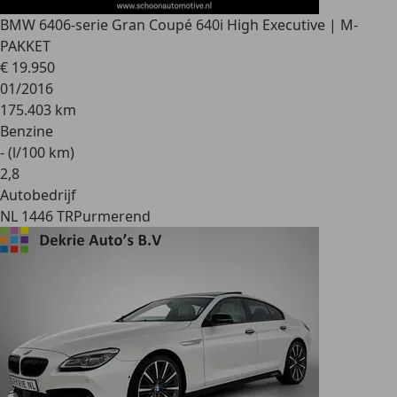
BMW 640
6-serie Gran Coupé 640i High Executive | M-
PAKKET
€ 19.950
01/2016
175.403 km
Benzine
- (l/100 km)
2
,
8
Autobedrijf
NL 1446 TR
Purmerend