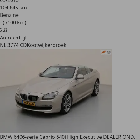
05/2013
104.645 km
Benzine
- (l/100 km)
2
,
8
Autobedrijf
NL 3774 CD
Kootwijkerbroek
BMW 640
6-serie Cabrio 640i High Executive DEALER OND.