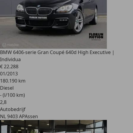
BMW 640
6-serie Gran Coupé 640d High Executive |
Individua
€ 22.288
01/2013
180.190 km
Diesel
- (l/100 km)
2
,
8
Autobedrijf
NL 9403 AP
Assen