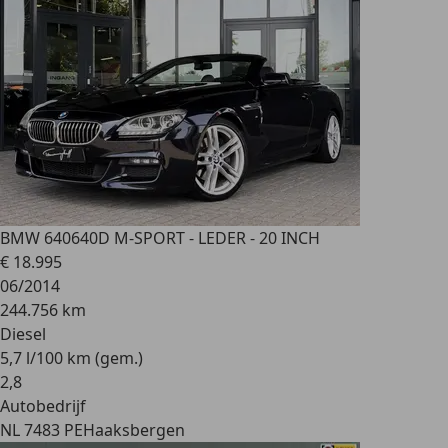
BMW 640
640D M-SPORT - LEDER - 20 INCH
€ 18.995
06/2014
244.756 km
Diesel
5,7 l/100 km (gem.)
2
,
8
Autobedrijf
NL 7483 PE
Haaksbergen