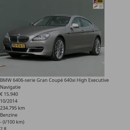
BMW 640
6-serie Gran Coupé 640xi High Executive
Navigatie
€ 15.940
10/2014
234.795 km
Benzine
- (l/100 km)
2
,
8