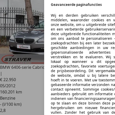
Geavanceerde paginafuncties
Wij en derden gebruiken verschil
middelen, waaronder cookies en ve
onze website, om u uitgebreide site
en een verbeterde gebruikerservari
deze uitgebreide functionaliteiten 
om ons aanbod te personaliseren 
zoekopdrachten bij een later bezoek
geschikte aanbiedingen in uw r
gepersonaliseerde advertenti
verstrekken en te evalueren. Wij 
lokaal op wanneer u dit opgee
zoekopdrachten, favoriete voertuige
BMW 640
6-serie Cabrio 640i High Executive |Head-up |20"
de prijsbeoordeling. Dit vergemakke
|
de website, omdat u bij latere b
€ 22.950
hoeft in te voeren. Met uw toestem
gebaseerde informatie verzonden n
05/2012
contact opneemt. Sommige cookies/
160.201 km
aanbieders gebruikt om informatie d
Benzine
indienen van financieringsaanvrag
op te slaan en deze binnen deze p
- (l/100 km)
hergebruiken om nieuwe financier
2
,
8
vullen. Zonder het gebruik van der