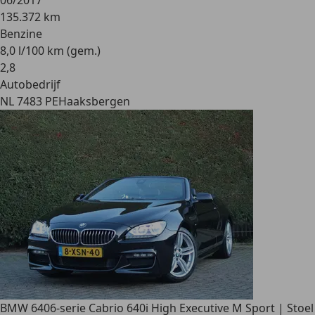
06/2017
135.372 km
Benzine
8,0 l/100 km (gem.)
2
,
8
Autobedrijf
NL 7483 PE
Haaksbergen
BMW 640
6-serie Cabrio 640i High Executive M Sport | Stoel