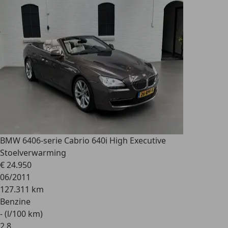
BMW 640
6-serie Cabrio 640i High Executive
Stoelverwarming
€ 24.950
06/2011
127.311 km
Benzine
- (l/100 km)
2
,
8