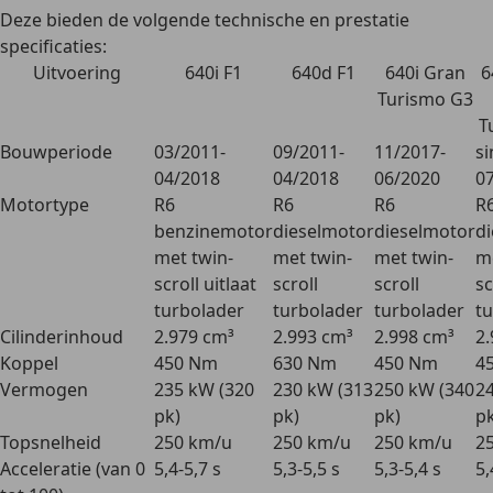
Deze bieden de volgende technische en prestatie
specificaties:
Uitvoering
640i F1
640d F1
640i Gran
6
Turismo G3
T
Bouwperiode
03/2011-
09/2011-
11/2017-
si
04/2018
04/2018
06/2020
0
Motortype
R6
R6
R6
R
benzinemotor
dieselmotor
dieselmotor
d
met twin-
met twin-
met twin-
me
scroll uitlaat
scroll
scroll
sc
turbolader
turbolader
turbolader
t
Cilinderinhoud
2.979 cm³
2.993 cm³
2.998 cm³
2
Koppel
450 Nm
630 Nm
450 Nm
4
Vermogen
235 kW (320
230 kW (313
250 kW (340
2
pk)
pk)
pk)
pk
Topsnelheid
250 km/u
250 km/u
250 km/u
2
Acceleratie (van 0
5,4-5,7 s
5,3-5,5 s
5,3-5,4 s
5,