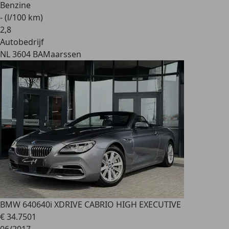
Benzine
- (l/100 km)
2
,
8
Autobedrijf
NL 3604 BA
Maarssen
BMW 640
640i XDRIVE CABRIO HIGH EXECUTIVE
€ 34.750
1