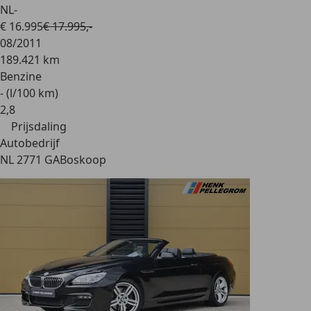
NL-
€ 16.995
€ 17.995,-
08/2011
189.421 km
Benzine
- (l/100 km)
2
,
8
Prijsdaling
Autobedrijf
NL 2771 GA
Boskoop