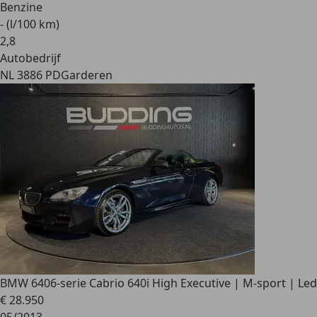
Benzine
- (l/100 km)
2
,
8
Autobedrijf
NL 3886 PD
Garderen
BMW 640
6-serie Cabrio 640i High Executive | M-sport | Led
€ 28.950