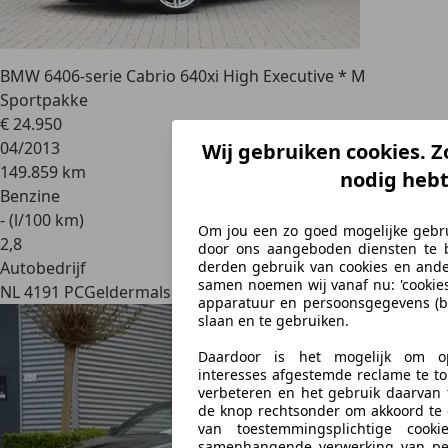
BMW 640
6-serie Cabrio 640xi High Executive * M
Sportpakke
€ 24.950
04/2013
Wij gebruiken cookies. Zo
149.859 km
nodig hebt
Benzine
- (l/100 km)
Om jou een zo goed mogelijke gebr
2
,
8
door ons aangeboden diensten te 
Autobedrijf
derden gebruik van cookies en ande
samen noemen wij vanaf nu: 'cookies
NL 4191 PC
Geldermalsen
apparatuur en persoonsgegevens (bij
slaan en te gebruiken.
Daardoor is het mogelijk om op
interesses afgestemde reclame te to
verbeteren en het gebruik daarvan t
de knop rechtsonder om akkoord te
van toestemmingsplichtige coo
samenhangende verwerking van pe