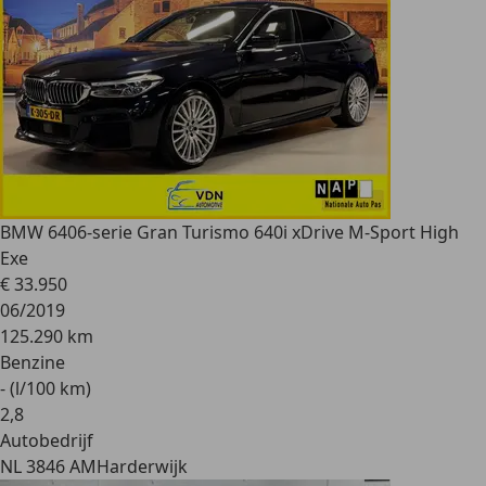
BMW 640
6-serie Gran Turismo 640i xDrive M-Sport High
Exe
€ 33.950
06/2019
125.290 km
Benzine
- (l/100 km)
2
,
8
Autobedrijf
NL 3846 AM
Harderwijk