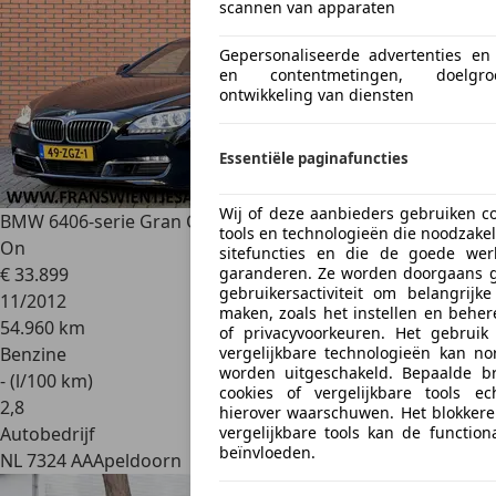
scannen van apparaten
Gepersonaliseerde advertenties en 
en contentmetingen, doelgro
ontwikkeling van diensten
Essentiële paginafuncties
Wij of deze aanbieders gebruiken co
BMW 640
6-serie Gran Coupé 640i High Executive | Dealer
tools en technologieën die noodzakeli
On
sitefuncties en die de goede wer
€ 33.899
garanderen. Ze worden doorgaans ge
gebruikersactiviteit om belangrijke
11/2012
maken, zoals het instellen en behe
54.960 km
of privacyvoorkeuren. Het gebruik
Benzine
vergelijkbare technologieën kan n
worden uitgeschakeld. Bepaalde b
- (l/100 km)
cookies of vergelijkbare tools e
2
,
8
hierover waarschuwen. Het blokkere
Autobedrijf
vergelijkbare tools kan de function
beïnvloeden.
NL 7324 AA
Apeldoorn