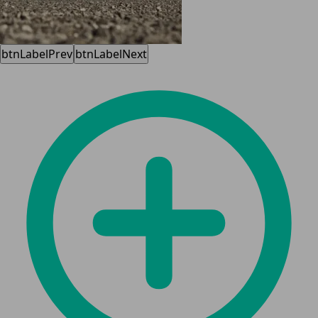
btnLabelPrev
btnLabelNext