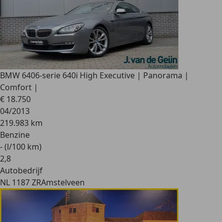
BMW 640
6-serie 640i High Executive | Panorama |
Comfort |
€ 18.750
04/2013
219.983 km
Benzine
- (l/100 km)
2
,
8
Autobedrijf
NL 1187 ZR
Amstelveen