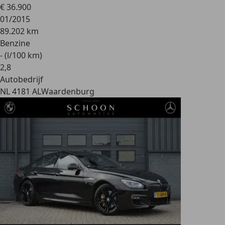
€ 36.900
01/2015
89.202 km
Benzine
- (l/100 km)
2
,
8
Autobedrijf
NL 4181 AL
Waardenburg