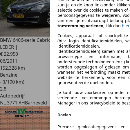
kun je op de knop linksonder klikk
selectie over de cookies te maken o
persoonsgegevens te weigeren, voo
van een gerechtvaardigd belang plaa
toestemming verlenen
, klik dan
hier
Cookies, apparaat- of soortgelijke 
BMW 640
6-serie Cabrio 640i High Executive XENON |
(bijv. login-identificatiemiddelen, 
identificatiemiddelen, ne
LEDER |
identificatiemiddelen) samen met an
€ 22.950
browsertype en informatie, ta
06/2011
ondersteunde technologieën enz.) 
worden opgeslagen of gelezen om 
152.328 km
wanneer het verbinding maakt met
Benzine
website te herkennen, voor een 
- (l/100 km)
gepresenteerde doeleinden.
2
,
8
Je kunt jouw voorkeuren op ieder
Autobedrijf
verleende toestemmingen herroe
NL 3771 AH
Barneveld
Manager in ons privacybeleid te bez
Doelen
Precieze geolocatiegegevens en i