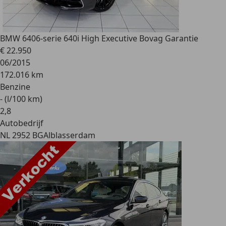
BMW 640
6-serie 640i High Executive Bovag Garantie
€ 22.950
06/2015
172.016 km
Benzine
- (l/100 km)
2
,
8
Autobedrijf
NL 2952 BG
Alblasserdam