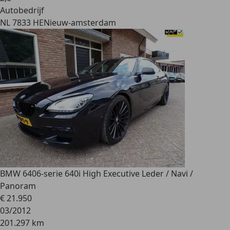
Autobedrijf
NL 7833 HE
Nieuw-amsterdam
BMW 640
6-serie 640i High Executive Leder / Navi /
Panoram
€ 21.950
03/2012
201.297 km