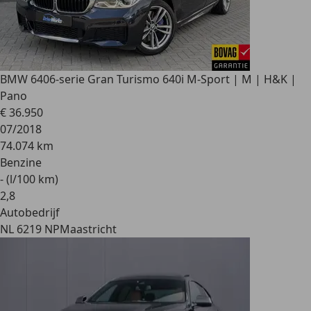
BMW 640
6-serie Gran Turismo 640i M-Sport | M | H&K |
Pano
€ 36.950
07/2018
74.074 km
Benzine
- (l/100 km)
2
,
8
Autobedrijf
NL 6219 NP
Maastricht