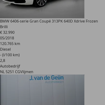
BMW 640
6-serie Gran Coupé 313PK 640D Xdrive Frozen
Brilli
€ 32.990
05/2018
120.765 km
Diesel
- (l/100 km)
2
,
8
Autobedrijf
NL 5251 CG
Vlijmen