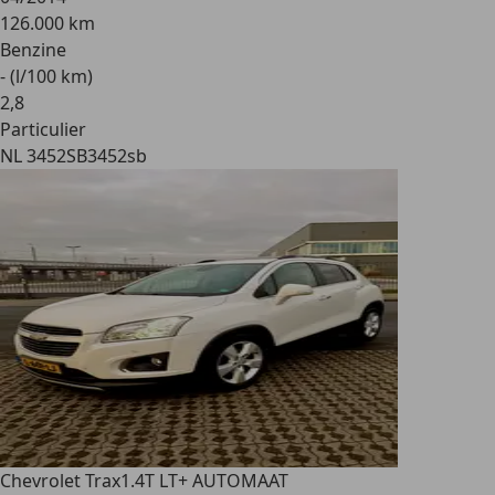
126.000 km
Benzine
- (l/100 km)
2
,
8
Particulier
NL 3452SB
3452sb
Chevrolet Trax
1.4T LT+ AUTOMAAT