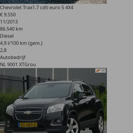
Chevrolet Trax
1.7 cdti euro 5 4X4
€ 9.550
11/2013
86.540 km
Diesel
4,9 l/100 km (gem.)
2
,
8
Autobedrijf
NL 9001 XT
Grou