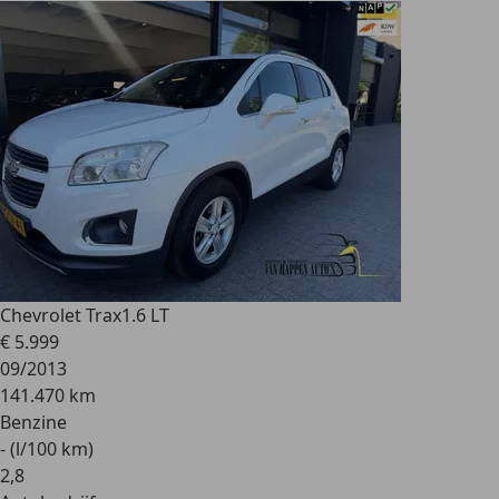
Chevrolet Trax
1.6 LT
€ 5.999
09/2013
141.470 km
Benzine
- (l/100 km)
2
,
8