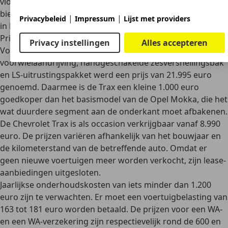
vloerbeschermingsbekleding voor en achter. De LT+ versie
biedt bovendien alleen lederen stoelen, al het andere zit al
|
|
Privacybeleid
Impressum
Lijst met providers
in het LT pakket.
Prijs
Privacy instellingen
Alles accepteren
Voor de basisversie met de 1,6-liter benzinemotor,
voorwielaandrijving, handgeschakelde zesversnellingsbak
en LS-uitrustingspakket werd
een prijs van 21.995 euro
genoemd
. Daarmee is de Trax een kleine 1.000 euro
goedkoper dan het basismodel van de Opel Mokka, die het
wat duurdere segment aan de onderkant moet afbakenen.
De Chevrolet Trax is als occasion verkrijgbaar
vanaf 8.990
euro
. De prijzen variëren afhankelijk van het bouwjaar en
de kilometerstand van de betreffende auto. Omdat er
geen nieuwe voertuigen meer worden verkocht, zijn lease-
aanbiedingen uitgesloten.
Jaarlijkse
onderhoudskosten van iets minder dan 1.200
euro
zijn te verwachten. Er moet een voertuigbelasting van
163 tot 181 euro worden betaald. De prijzen voor een WA-
en een WA-verzekering zijn respectievelijk rond de 600 en