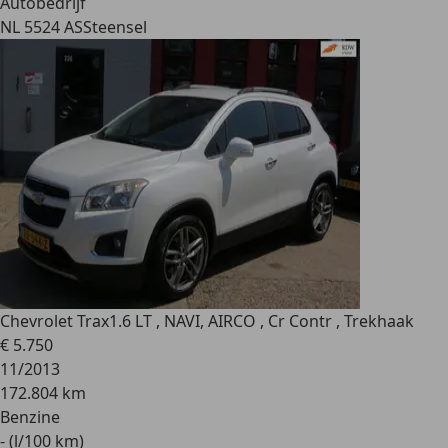
Autobedrijf
NL 5524 AS
Steensel
Chevrolet Trax
1.6 LT , NAVI, AIRCO , Cr Contr , Trekhaak
€ 5.750
11/2013
172.804 km
Benzine
- (l/100 km)