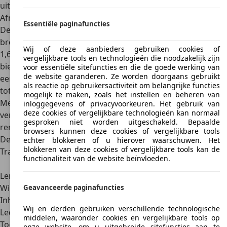
uiterlijk van de SUV compleet.
Afmetingen
Essentiële paginafuncties
De Chevrolet Trax heeft een lengte van 4,25 meter. De
breedte wordt opgegeven als 1,76 meter, de hoogte als
Wij of deze aanbieders gebruiken cookies of
1,67 meter. De wielbasis is 2,55 meter. De bagageruimte
vergelijkbare tools en technologieën die noodzakelijk zijn
biedt plaats aan
356 tot 1.372 liter
. Het vijfdeursmodel heeft
voor essentiële sitefuncties en die de goede werking van
de website garanderen. Ze worden doorgaans gebruikt
een leeggewicht van 1.287 kilogram, het toegestane
als reactie op gebruikersactiviteit om belangrijke functies
totaalgewicht bedraagt 1.791 kilogram.
mogelijk te maken, zoals het instellen en beheren van
Met de Chevrolet Trax kan ook een
aanhanger worden
inloggegevens of privacyvoorkeuren. Het gebruik van
deze cookies of vergelijkbare technologieën kan normaal
vervoerd
. Het trekvermogen is 500 kilogram zonder
gesproken niet worden uitgeschakeld. Bepaalde
remmen en 1.200 kilogram met remmen.
browsers kunnen deze cookies of vergelijkbare tools
De volgende gegevens hebben betrekking op de Chevrolet
echter blokkeren of u hierover waarschuwen. Het
blokkeren van deze cookies of vergelijkbare tools kan de
Trax 1.6 LS:
functionaliteit van de website beïnvloeden.
Bouwjaar
2013 – 2014
Lengte, breedte, hoogte
4,3 m x 1,8 m x 1,7 m
Wielbasis
2,5 m
Geavanceerde paginafuncties
Inhoud bagageruimte
356 l - 1.372 l
Wij en derden gebruiken verschillende technologische
Ledig gewicht
1.289 kg
middelen, waaronder cookies en vergelijkbare tools op
Toegestane maximum massa
1.791 kg
onze website, om u uitgebreide sitefuncties aan te