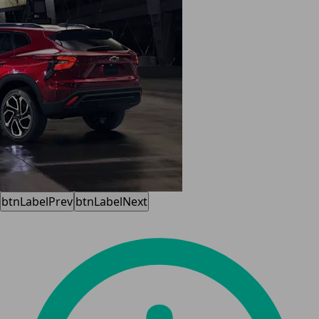
btnLabelPrev
btnLabelNext