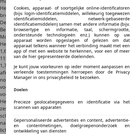
mannelijke en vrouwelijke bestuurders.
Het model biedt een goed zicht rondom, ondanks de
Cookies, apparaat- of soortgelijke online-identificatoren
(bijv. login-identificatiemiddelen, willekeurig toegewezen
brede C-stijlen.
identificatiemiddelen, netwerk-gebaseerde
De veiligheidsnorm is hoog.
identificatiemiddelen) samen met andere informatie (bijv.
Belangrijke gegevens
browsertype en informatie, taal, schermgrootte,
ondersteunde technologieën enz.) kunnen op uw
Motor
apparaat worden opgeslagen of gelezen om dat
Het basismodel van de Chevrolet Trax is uitgerust met een
apparaat telkens wanneer het verbinding maakt met een
1,6-liter benzinemotor met een maximaal vermogen van
app of met een website te herkennen, voor een of meer
van de hier gepresenteerde doeleinden.
115 pk. De 1,4-liter turbobenzinemotor levert 140 pk en de
1,7-liter dieselmotor 130 pk. Alle motorvarianten zijn
Je kunt jouw voorkeuren op ieder moment aanpassen en
verleende toestemmingen herroepen door de Privacy
afkomstig van Opel en voldoen aan de eisen van de Euro 5-
Manager in ons privacybeleid te bezoeken.
norm. Alle modellen werden standaard geleverd met
voorwielaandrijving. Vierwielaandrijving was ook een optie
Doelen
voor de turbobenzine- en dieselmodellen.
Het schakelen in de handgeschakelde of
automatische
Precieze geolocatiegegevens en identificatie via het
scannen van apparaten
zesversnellingsbak
verloopt soepel en zonder hinderlijke
schokken. Het stevige maar goed afgestelde chassis en de
Gepersonaliseerde advertenties en content, advertentie-
nauwkeurige besturing en vering van de auto, die ook
en contentmetingen, doelgroepenonderzoek en
lichte schokken van onverharde wegen aankan, maken het
ontwikkeling van diensten