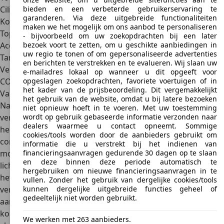
bieden en een verbeterde gebruikerservaring te
Cilinderinhoud
1.598 cm³
garanderen. Via deze uitgebreide functionaliteiten
Koppel
155 Nm
maken we het mogelijk om ons aanbod te personaliseren
Topsnelheid
174 km/u
- bijvoorbeeld om uw zoekopdrachten bij een later
bezoek voort te zetten, om u geschikte aanbiedingen in
Acceleratie van 0 tot 100 km/u
12,3 s
uw regio te tonen of om gepersonaliseerde advertenties
Tankinhoud
53 l
en berichten te verstrekken en te evalueren. Wij slaan uw
Verbruik
5,4 l - 8,4 l
e-mailadres lokaal op wanneer u dit opgeeft voor
opgeslagen zoekopdrachten, favoriete voertuigen of in
CO2-uitstoot
153 g/km
het kader van de prijsbeoordeling. Dit vergemakkelijkt
Varianten
het gebruik van de website, omdat u bij latere bezoeken
Naast de bovengenoemde motorvarianten waren ook
niet opnieuw hoeft in te voeren. Met uw toestemming
wordt op gebruik gebaseerde informatie verzonden naar
verschillende uitrustingslijnen
leverbaar. De basisversie
dealers waarmee u contact opneemt. Sommige
heet LS. Met LS+, LT en LT+ neemt het aantal
cookies/tools worden door de aanbieders gebruikt om
comfortfuncties toe. Het LS+ pakket was standaard bij alle
informatie die u verstrekt bij het indienen van
financieringsaanvragen gedurende 30 dagen op te slaan
motorvarianten behalve de 1.6 instapmotor. Een
en deze binnen deze periode automatisch te
lichtsensor en verduisterde achter- en zijruiten vormden
hergebruiken om nieuwe financieringsaanvragen in te
het belangrijkste verschil met de LS-versie. Voor de LT-
vullen. Zonder het gebruik van dergelijke cookies/tools
kunnen dergelijke uitgebreide functies geheel of
versie zijn enkele chroomkleurige versieringen
gedeeltelijk niet worden gebruikt.
aangebracht. Het pakket omvatte ook een
kompasweergave, een lederen stuurwiel en zilverkleurige
We werken met 263 aanbieders.