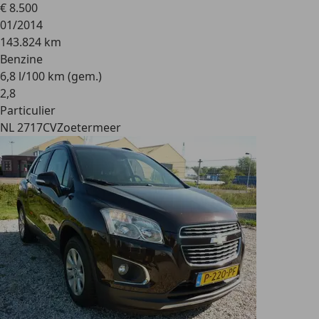
€ 8.500
01/2014
143.824 km
Benzine
6,8 l/100 km (gem.)
2
,
8
Particulier
NL 2717CV
Zoetermeer