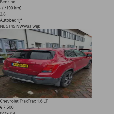
Benzine
- (l/100 km)
2
,
8
Autobedrijf
NL 5145 NW
Waalwijk
Chevrolet Trax
Trax 1.6 LT
€ 7.500
04/2014