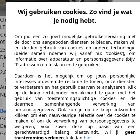
Wij gebruiken cookies. Zo vind je wat
Chevrolet Trax
1.7D LT+
je nodig hebt.
LEER/CAMERA/AIRCO/CRUISE/PDC/NW APK
€ 6.999
€ 7.499,-
Om jou een zo goed mogelijke gebruikerservaring met
05/2014
de door ons aangeboden diensten te bieden, maken wij
en derden gebruik van cookies en andere technologie
232.806 km
(beide samen noemen wij vanaf nu: 'cookies'), om
Diesel
informatie over apparatuur en persoonsgegevens (bijv.
- (l/100 km)
IP-adressen) op te slaan en te gebruiken.
2
,
8
Daardoor is het mogelijk om op jouw persoonlijke
Prijsdaling
interesses afgestemde reclame te tonen, onze diensten
Autobedrijf
te verbeteren en het gebruik daarvan te analyseren. Klik
op de knop rechtsonder om akkoord te gaan met het
NL 3342 LD
Hendrik-ido-ambacht
gebruik van toestemmingsplichtige cookies en de
daarmee samenhangende verwerking van
persoonsgegevens. Ook kun je op de knop linksonder
Bekijk alle Chevrolet Trax aanbiedingen
klikken om een nauwkeurige selectie over de cookies te
Goede redenen
maken of om de verwerking van persoonsgegevens te
De Chevrolet Trax spreekt een brede doelgroep aan:
weigeren, voor zover deze op basis van een
gerechtvaardigd belang plaatsvindt. Wil jij
geen
Gezinnen met ruimtebehoefte, senioren en recreatieve
toestemming verlenen
, klik dan
hier
.