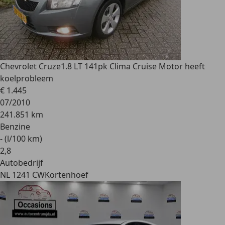
Chevrolet Cruze
1.8 LT 141pk Clima Cruise Motor heeft
koelprobleem
€ 1.445
07/2010
241.851 km
Benzine
- (l/100 km)
2
,
8
Autobedrijf
NL 1241 CW
Kortenhoef