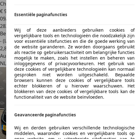
Chevrolet Cruze
1.8 LS - Bak Defect - Schade
€ 995
Essentiële paginafuncties
09/2010
283.223 km
Wij of deze aanbieders gebruiken cookies of
Benzine
vergelijkbare tools en technologieën die noodzakelijk zijn
- (l/100 km)
voor essentiële sitefuncties en die de goede werking van
de website garanderen. Ze worden doorgaans gebruikt
2
,
8
als reactie op gebruikersactiviteit om belangrijke functies
Autobedrijf
mogelijk te maken, zoals het instellen en beheren van
NL 4706 PB
Roosendaal
inloggegevens of privacyvoorkeuren. Het gebruik van
deze cookies of vergelijkbare technologieën kan normaal
gesproken niet worden uitgeschakeld. Bepaalde
browsers kunnen deze cookies of vergelijkbare tools
echter blokkeren of u hierover waarschuwen. Het
blokkeren van deze cookies of vergelijkbare tools kan de
functionaliteit van de website beïnvloeden.
Geavanceerde paginafuncties
Wij en derden gebruiken verschillende technologische
middelen, waaronder cookies en vergelijkbare tools op
onze website, om u uitgebreide sitefuncties aan te