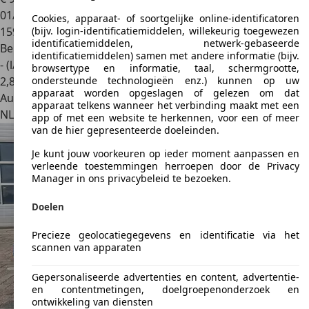
01/2012
Cookies, apparaat- of soortgelijke online-identificatoren
159.588 km
(bijv. login-identificatiemiddelen, willekeurig toegewezen
identificatiemiddelen, netwerk-gebaseerde
Benzine
identificatiemiddelen) samen met andere informatie (bijv.
- (l/100 km)
browsertype en informatie, taal, schermgrootte,
2
,
8
ondersteunde technologieën enz.) kunnen op uw
apparaat worden opgeslagen of gelezen om dat
Autobedrijf
apparaat telkens wanneer het verbinding maakt met een
NL 3084 CB
Rotterdam
app of met een website te herkennen, voor een of meer
van de hier gepresenteerde doeleinden.
Je kunt jouw voorkeuren op ieder moment aanpassen en
verleende toestemmingen herroepen door de Privacy
Manager in ons privacybeleid te bezoeken.
Doelen
Precieze geolocatiegegevens en identificatie via het
scannen van apparaten
Gepersonaliseerde advertenties en content, advertentie-
en contentmetingen, doelgroepenonderzoek en
ontwikkeling van diensten