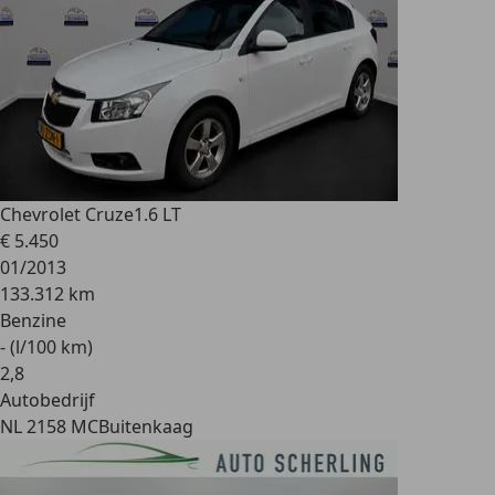
Chevrolet Cruze
1.6 LT
€ 5.450
01/2013
133.312 km
Benzine
- (l/100 km)
2
,
8
Autobedrijf
NL 2158 MC
Buitenkaag