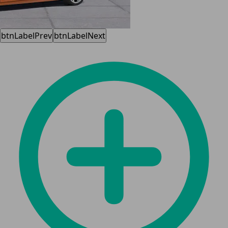
btnLabelPrev
btnLabelNext