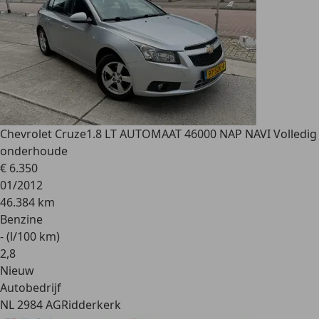
Chevrolet Cruze
1.8 LT AUTOMAAT 46000 NAP NAVI Volledig
onderhoude
€ 6.350
01/2012
46.384 km
Benzine
- (l/100 km)
2
,
8
Nieuw
Autobedrijf
NL 2984 AG
Ridderkerk