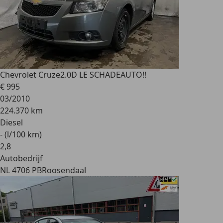
Chevrolet Cruze
2.0D LE SCHADEAUTO!!
€ 995
03/2010
224.370 km
Diesel
- (l/100 km)
2
,
8
Autobedrijf
NL 4706 PB
Roosendaal