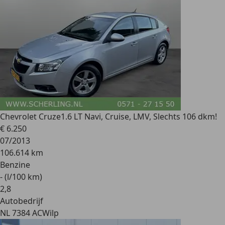
Chevrolet Cruze
1.6 LT Navi, Cruise, LMV, Slechts 106 dkm!
€ 6.250
07/2013
106.614 km
Benzine
- (l/100 km)
2
,
8
Autobedrijf
NL 7384 AC
Wilp