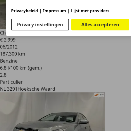
|
|
Privacybeleid
Impressum
Lijst met providers
Privacy instellingen
Alles accepteren
Chevrolet Cruze
1.8 LS
€ 2.999
06/2012
187.300 km
Benzine
6,8 l/100 km (gem.)
2
,
8
Particulier
NL 3291
Hoeksche Waard