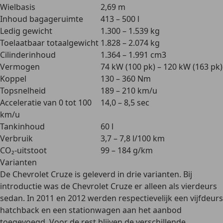
Wielbasis
2,69 m
Inhoud bagageruimte
413 – 500 l
Ledig gewicht
1.300 – 1.539 kg
Toelaatbaar totaalgewicht
1.828 – 2.074 kg
Cilinderinhoud
1.364 – 1.991 cm3
Vermogen
74 kW (100 pk) – 120 kW (163 pk)
Koppel
130 – 360 Nm
Topsnelheid
189 – 210 km/u
Acceleratie van 0 tot 100
14,0 – 8,5 sec
km/u
Tankinhoud
60 l
Verbruik
3,7 – 7,8 l/100 km
CO₂-uitstoot
99 – 184 g/km
Varianten
De Chevrolet Cruze is geleverd in drie varianten. Bij
introductie was de Chevrolet Cruze er
alleen als vierdeurs
sedan
. In 2011 en 2012 werden respectievelijk een
vijfdeurs
hatchback
en een
stationwagen
aan het aanbod
toegevoegd
. Voor de rest blijven de verschillende