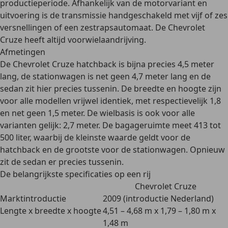
productieperiode. Afhankelijk van de motorvariant en
uitvoering is de transmissie
handgeschakeld
met
vijf of zes
versnellingen
of een
zestrapsautomaat
. De Chevrolet
Cruze heeft altijd
voorwielaandrijving
.
Afmetingen
De Chevrolet Cruze hatchback is bijna precies
4,5 meter
lang
, de stationwagen is net geen
4,7 meter
lang
en de
sedan zit hier precies tussenin. De
breedte en hoogte
zijn
voor alle modellen vrijwel identiek, met respectievelijk
1,8
en net geen 1,5 meter
. De
wielbasis
is ook voor alle
varianten gelijk:
2,7 meter
. De
bagageruimte
meet
413 tot
500 liter
, waarbij de kleinste waarde geldt voor de
hatchback en de grootste voor de stationwagen. Opnieuw
zit de sedan er precies tussenin.
De belangrijkste specificaties op een rij
Chevrolet Cruze
Marktintroductie
2009 (introductie Nederland)
Lengte x breedte x hoogte
4,51 – 4,68 m x 1,79 – 1,80 m x
1,48 m