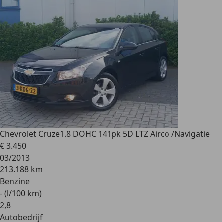
Chevrolet Cruze
1.8 DOHC 141pk 5D LTZ Airco /Navigatie
€ 3.450
03/2013
213.188 km
Benzine
- (l/100 km)
2
,
8
Autobedrijf