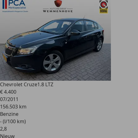
Chevrolet Cruze
1.8 LTZ
€ 4.400
07/2011
156.503 km
Benzine
- (l/100 km)
2
,
8
Nieuw