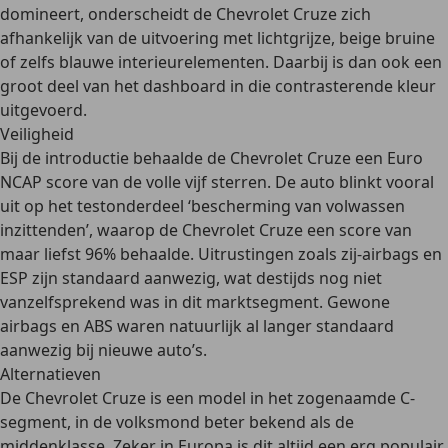
domineert, onderscheidt de Chevrolet Cruze zich
afhankelijk van de uitvoering met
lichtgrijze, beige bruine
of zelfs blauwe interieurelementen
. Daarbij is dan ook een
groot deel van het dashboard in die contrasterende kleur
uitgevoerd.
Veiligheid
Bij de introductie behaalde de Chevrolet Cruze een Euro
NCAP score van de
volle vijf sterren
. De auto blinkt vooral
uit op het testonderdeel ‘bescherming van volwassen
inzittenden’, waarop de Chevrolet Cruze een
score van
maar liefst 96%
behaalde. Uitrustingen zoals
zij-airbags en
ESP
zijn
standaard aanwezig
, wat destijds nog niet
vanzelfsprekend was in dit marktsegment. Gewone
airbags en ABS waren natuurlijk al langer standaard
aanwezig bij nieuwe auto’s.
Alternatieven
De Chevrolet Cruze is een model in het zogenaamde C-
segment, in de volksmond beter bekend als de
middenklasse. Zeker in Europa is dit altijd een erg populair