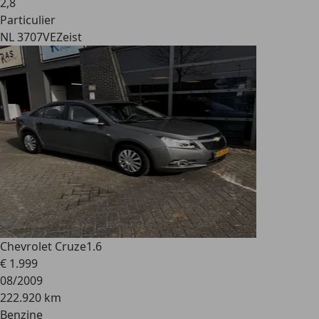
2
,
8
Particulier
NL 3707VE
Zeist
Chevrolet Cruze
1.6
€ 1.999
08/2009
222.920 km
Benzine