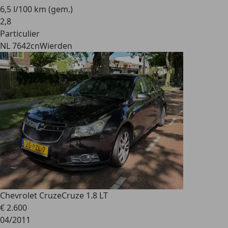
6,5 l/100 km (gem.)
2
,
8
Particulier
NL 7642cn
Wierden
Chevrolet Cruze
Cruze 1.8 LT
€ 2.600
04/2011