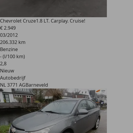
Chevrolet Cruze
1.8 LT. Carplay. Cruise!
€ 2.949
03/2012
206.332 km
Benzine
- (l/100 km)
2
,
8
Nieuw
Autobedrijf
NL 3771 AG
Barneveld