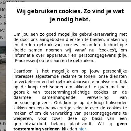
260.000 km
Benzine
Wij gebruiken cookies. Zo vind je wat
8,0 l/100 km (gem.)
je nodig hebt.
2
,
8
Particulier
Om jou een zo goed mogelijke gebruikerservaring met
NL 1121
Landsmeer
de door ons aangeboden diensten te bieden, maken wij
en derden gebruik van cookies en andere technologie
(beide samen noemen wij vanaf nu: 'cookies'), om
informatie over apparatuur en persoonsgegevens (bijv.
IP-adressen) op te slaan en te gebruiken.
Daardoor is het mogelijk om op jouw persoonlijke
interesses afgestemde reclame te tonen, onze diensten
te verbeteren en het gebruik daarvan te analyseren. Klik
op de knop rechtsonder om akkoord te gaan met het
gebruik van toestemmingsplichtige cookies en de
daarmee samenhangende verwerking van
persoonsgegevens. Ook kun je op de knop linksonder
klikken om een nauwkeurige selectie over de cookies te
maken of om de verwerking van persoonsgegevens te
weigeren, voor zover deze op basis van een
Chevrolet Cruze
1.6
gerechtvaardigd belang plaatsvindt. Wil jij
geen
toestemming verlenen
, klik dan
hier
.
€ 990