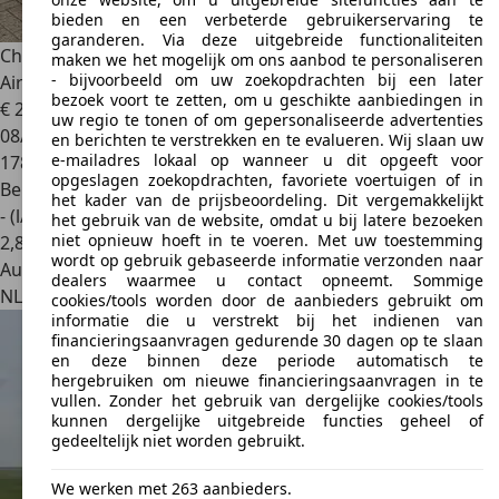
bieden en een verbeterde gebruikerservaring te
garanderen. Via deze uitgebreide functionaliteiten
Chevrolet Cruze
1.6 LT NL-Auto / 1ste Eigenaar / NAP / APK /
maken we het mogelijk om ons aanbod te personaliseren
- bijvoorbeeld om uw zoekopdrachten bij een later
Airco
bezoek voort te zetten, om u geschikte aanbiedingen in
€ 2.995
uw regio te tonen of om gepersonaliseerde advertenties
08/2011
en berichten te verstrekken en te evalueren. Wij slaan uw
e-mailadres lokaal op wanneer u dit opgeeft voor
178.510 km
opgeslagen zoekopdrachten, favoriete voertuigen of in
Benzine
het kader van de prijsbeoordeling. Dit vergemakkelijkt
- (l/100 km)
het gebruik van de website, omdat u bij latere bezoeken
niet opnieuw hoeft in te voeren. Met uw toestemming
2
,
8
wordt op gebruik gebaseerde informatie verzonden naar
Autobedrijf
dealers waarmee u contact opneemt. Sommige
NL 8013 PE
Zwolle
cookies/tools worden door de aanbieders gebruikt om
informatie die u verstrekt bij het indienen van
financieringsaanvragen gedurende 30 dagen op te slaan
en deze binnen deze periode automatisch te
hergebruiken om nieuwe financieringsaanvragen in te
vullen. Zonder het gebruik van dergelijke cookies/tools
kunnen dergelijke uitgebreide functies geheel of
gedeeltelijk niet worden gebruikt.
We werken met 263 aanbieders.