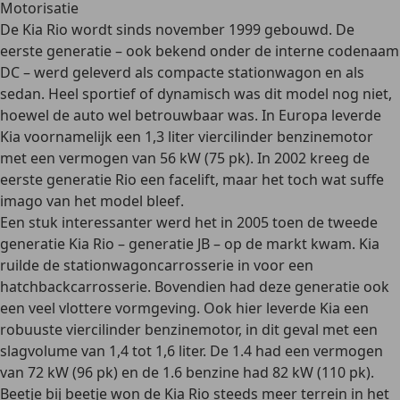
Motorisatie
De Kia Rio wordt sinds november 1999 gebouwd. De
eerste generatie
– ook bekend onder de interne codenaam
DC – werd geleverd als compacte stationwagon en als
sedan. Heel sportief of dynamisch was dit model nog niet,
hoewel de auto wel betrouwbaar was. In Europa leverde
Kia voornamelijk een 1,3 liter viercilinder benzinemotor
met een vermogen van 56 kW (75 pk). In 2002 kreeg de
eerste generatie Rio een facelift, maar het toch wat suffe
imago van het model bleef.
Een stuk interessanter werd het in 2005 toen de
tweede
generatie
Kia Rio – generatie JB – op de markt kwam. Kia
ruilde de stationwagoncarrosserie in voor een
hatchbackcarrosserie. Bovendien had deze generatie ook
een veel vlottere vormgeving. Ook hier leverde Kia een
robuuste viercilinder benzinemotor, in dit geval met een
slagvolume van 1,4 tot 1,6 liter. De 1.4 had een vermogen
van 72 kW (96 pk) en de 1.6 benzine had 82 kW (110 pk).
Beetje bij beetje won de Kia Rio steeds meer terrein in het