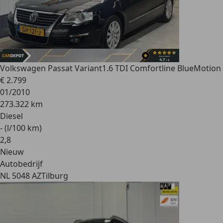
Volkswagen Passat Variant
1.6 TDI Comfortline BlueMotion
€ 2.799
01/2010
273.322 km
Diesel
- (l/100 km)
2
,
8
Nieuw
Autobedrijf
NL 5048 AZ
Tilburg