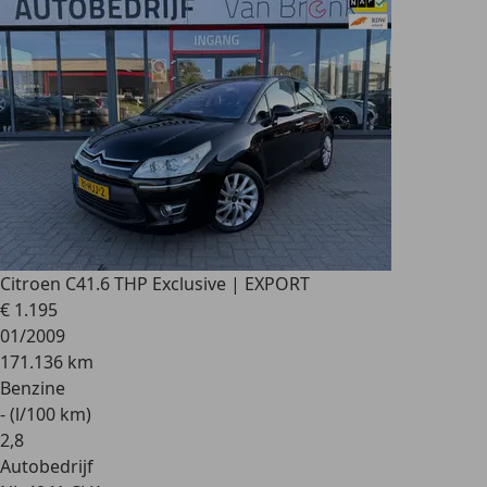
Citroen C4
1.6 THP Exclusive | EXPORT
€ 1.195
01/2009
171.136 km
Benzine
- (l/100 km)
2
,
8
Autobedrijf