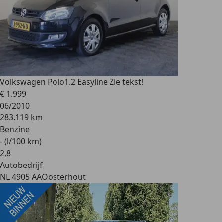
Volkswagen Polo
1.2 Easyline Zie tekst!
€ 1.999
06/2010
283.119 km
Benzine
- (l/100 km)
2
,
8
Autobedrijf
NL 4905 AA
Oosterhout