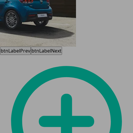
btnLabelPrev
btnLabelNext