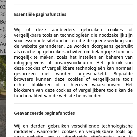
03/2009
304.629 km
Essentiële paginafuncties
Benzine
- (l/100 km)
Wij of deze aanbieders gebruiken cookies of
vergelijkbare tools en technologieën die noodzakelijk zijn
2
,
8
voor essentiële sitefuncties en die de goede werking van
Autobedrijf
de website garanderen. Ze worden doorgaans gebruikt
NL 6721 NG
Bennekom
als reactie op gebruikersactiviteit om belangrijke functies
mogelijk te maken, zoals het instellen en beheren van
inloggegevens of privacyvoorkeuren. Het gebruik van
deze cookies of vergelijkbare technologieën kan normaal
gesproken niet worden uitgeschakeld. Bepaalde
browsers kunnen deze cookies of vergelijkbare tools
echter blokkeren of u hierover waarschuwen. Het
blokkeren van deze cookies of vergelijkbare tools kan de
functionaliteit van de website beïnvloeden.
Geavanceerde paginafuncties
Wij en derden gebruiken verschillende technologische
middelen, waaronder cookies en vergelijkbare tools op
onze website, om u uitgebreide sitefuncties aan te