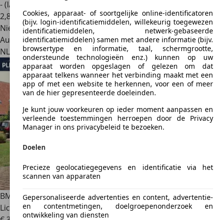
- (l/100 km)
Cookies, apparaat- of soortgelijke online-identificatoren
2
,
8
(bijv. login-identificatiemiddelen, willekeurig toegewezen
Nieuw
identificatiemiddelen, netwerk-gebaseerde
Autobedrijf
identificatiemiddelen) samen met andere informatie (bijv.
browsertype en informatie, taal, schermgrootte,
NL 7696 BG
Brucht
ondersteunde technologieën enz.) kunnen op uw
apparaat worden opgeslagen of gelezen om dat
apparaat telkens wanneer het verbinding maakt met een
app of met een website te herkennen, voor een of meer
van de hier gepresenteerde doeleinden.
Je kunt jouw voorkeuren op ieder moment aanpassen en
verleende toestemmingen herroepen door de Privacy
Manager in ons privacybeleid te bezoeken.
Doelen
Precieze geolocatiegegevens en identificatie via het
scannen van apparaten
BMW 320
3-serie Coupé 320i Corporate Lease Executive |
Gepersonaliseerde advertenties en content, advertentie-
en contentmetingen, doelgroepenonderzoek en
Lic
ontwikkeling van diensten
€ 3.945