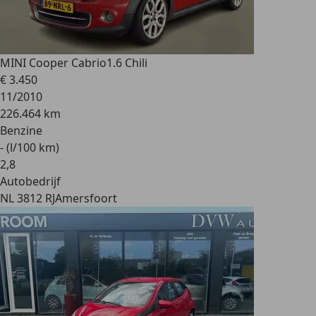
MINI Cooper Cabrio
1.6 Chili
€ 3.450
11/2010
226.464 km
Benzine
- (l/100 km)
2
,
8
Autobedrijf
NL 3812 RJ
Amersfoort