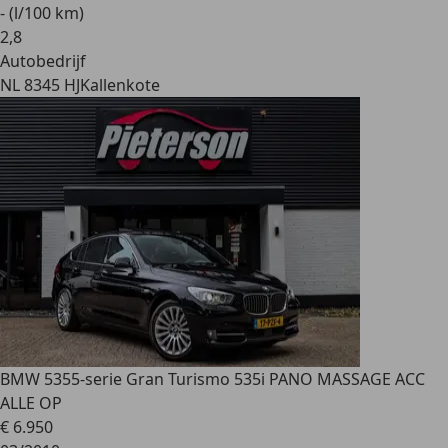
- (l/100 km)
2
,
8
Autobedrijf
NL 8345 HJ
Kallenkote
BMW 535
5-serie Gran Turismo 535i PANO MASSAGE ACC
ALLE OP
€ 6.950