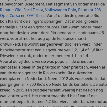
felbevochten B-segment. Het segment van onder meer de
Renault Clio
,
Ford Fiesta
,
Volkswagen Polo
,
Peugeot 208
,
Opel Corsa
en
SEAT Ibiza
. Vanaf de derde generatie Rio
kon Kia echt de slingers ophangen. Dat model groeide
namelijk uit tot een
groot succes
. Dat kwam onder meer
door het design, want deze Rio-generatie – codenaam UB –
werd vooral met het oog op de Europese markt
ontwikkeld. Hij wordt aangedreven door een viercilinder
benzinemotor met een slagvolume van 1,2, 1,4 of 1,6 liter.
Dieselen kan ook, onder meer met een 1.1 en 1.4.
Vooral de vijfdeurs versie was populair, de driedeurs
carrosserie bleek in de praktijk minder praktisch. Alleen al
van de derde generatie Rio verkocht Kia duizenden
exemplaren in Nederland. Neem 2012 als voorbeeld: in dat
jaar gingen er 7.500 Rio’s op Nederlands kenteken. De auto
kreeg in 2015 een subtiele facelift waarbij het design nog
wat vlotter werd. Het motorenaanbod bleef vanaf dat
moment beperkt tot een 1,2 liter viercilinder benzinemotor.