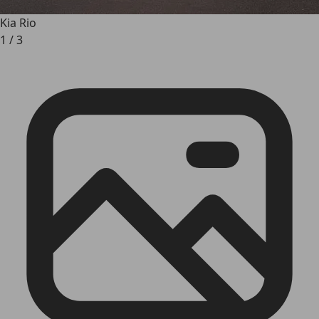
Kia Rio
1
/
3