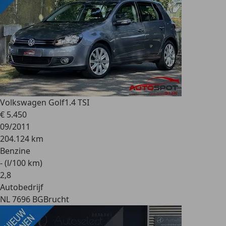
Volkswagen Golf
1.4 TSI
€ 5.450
09/2011
204.124 km
Benzine
- (l/100 km)
2
,
8
Autobedrijf
NL 7696 BG
Brucht