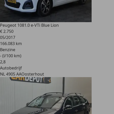
Peugeot 108
1.0 e-VTi Blue Lion
€ 2.750
05/2017
166.083 km
Benzine
- (l/100 km)
2
,
8
Autobedrijf
NL 4905 AA
Oosterhout