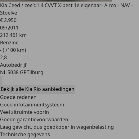
Kia Ceed / cee'd
1.4 CVVT X-pect 1e eigenaar- Airco - NAV -
Stoelve
€ 2.950
09/2011
212.461 km
Benzine
- (l/100 km)
2
,
8
Autobedrijf
NL 5038 GP
Tilburg
Bekijk alle Kia Rio aanbiedingen
Goede redenen
Goed infotainmentsysteem
Veel zitruimte voorin
Goede garantievoorwaarden
Laag gewicht, dus goedkoper in wegenbelasting
Technische gegevens