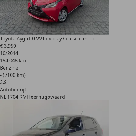
Toyota Aygo
1.0 VVT-i x-play Cruise control
€ 3.950
10/2014
194.048 km
Benzine
- (l/100 km)
2
,
8
Autobedrijf
NL 1704 RM
Heerhugowaard