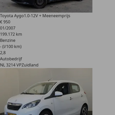
Toyota Aygo
1.0-12V + Meeneemprijs
€ 950
01/2007
199.172 km
Benzine
- (l/100 km)
2
,
8
Autobedrijf
NL 3214 VP
Zuidland