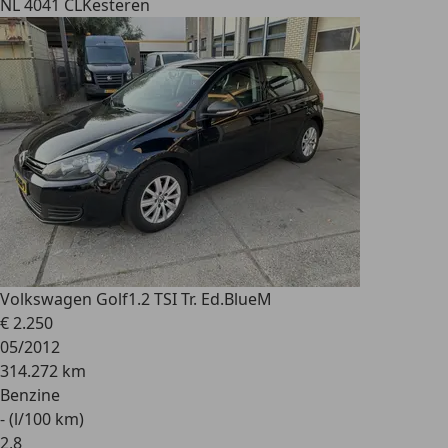
NL 4041 CL
Kesteren
Volkswagen Golf
1.2 TSI Tr. Ed.BlueM
€ 2.250
05/2012
314.272 km
Benzine
- (l/100 km)
2
,
8