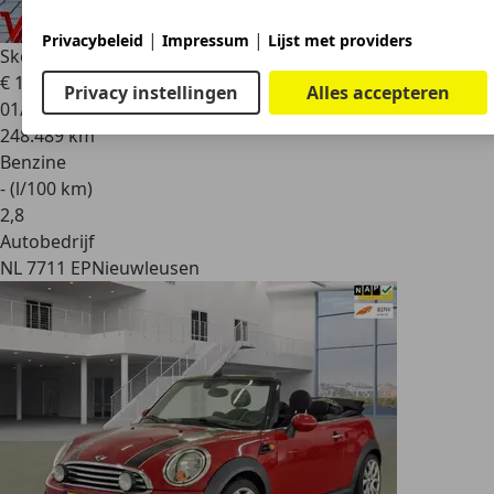
|
|
Privacybeleid
Impressum
Lijst met providers
Skoda Fabia
1.2 Comfort | Airco | Trekhaak
€ 1.745
Privacy instellingen
Alles accepteren
01/2012
248.489 km
Benzine
- (l/100 km)
2
,
8
Autobedrijf
NL 7711 EP
Nieuwleusen