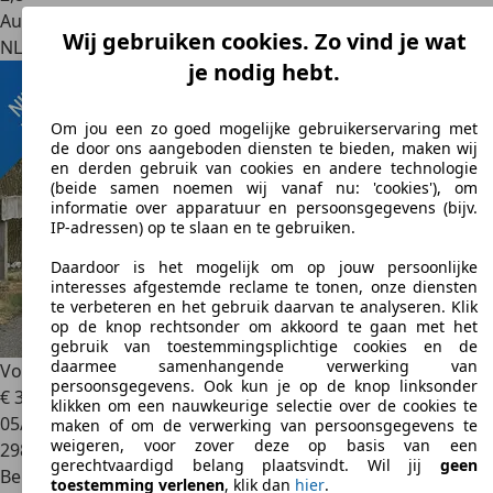
Autobedrijf
Wij gebruiken cookies. Zo vind je wat
NL 3925 LW
Scherpenzeel
je nodig hebt.
Om jou een zo goed mogelijke gebruikerservaring met
de door ons aangeboden diensten te bieden, maken wij
en derden gebruik van cookies en andere technologie
(beide samen noemen wij vanaf nu: 'cookies'), om
informatie over apparatuur en persoonsgegevens (bijv.
IP-adressen) op te slaan en te gebruiken.
Daardoor is het mogelijk om op jouw persoonlijke
interesses afgestemde reclame te tonen, onze diensten
te verbeteren en het gebruik daarvan te analyseren. Klik
op de knop rechtsonder om akkoord te gaan met het
gebruik van toestemmingsplichtige cookies en de
daarmee samenhangende verwerking van
Volkswagen Polo
1.4-16V Comfortline
persoonsgegevens. Ook kun je op de knop linksonder
€ 3.950
klikken om een nauwkeurige selectie over de cookies te
05/2010
maken of om de verwerking van persoonsgegevens te
weigeren, voor zover deze op basis van een
298.202 km
gerechtvaardigd belang plaatsvindt. Wil jij
geen
Benzine
toestemming verlenen
, klik dan
hier
.