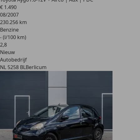
€ 1.490
08/2007
230.256 km
Benzine
- (l/100 km)
2
,
8
Nieuw
Autobedrijf
NL 5258 BL
Berlicum