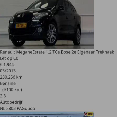
Renault Megane
Estate 1.2 TCe Bose 2e Eigenaar Trekhaak
Let op C0
€ 1.944
03/2013
230.256 km
Benzine
- (l/100 km)
2
,
8
Autobedrijf
NL 2803 PA
Gouda