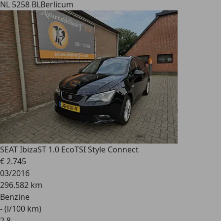
NL 5258 BL
Berlicum
SEAT Ibiza
ST 1.0 EcoTSI Style Connect
€ 2.745
03/2016
296.582 km
Benzine
- (l/100 km)
2
,
8