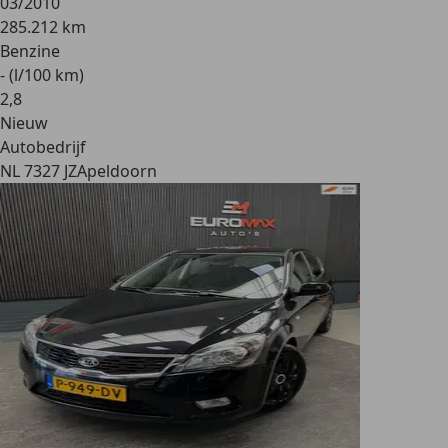
03/2010
285.212 km
Benzine
- (l/100 km)
2
,
8
Nieuw
Autobedrijf
NL 7327 JZ
Apeldoorn