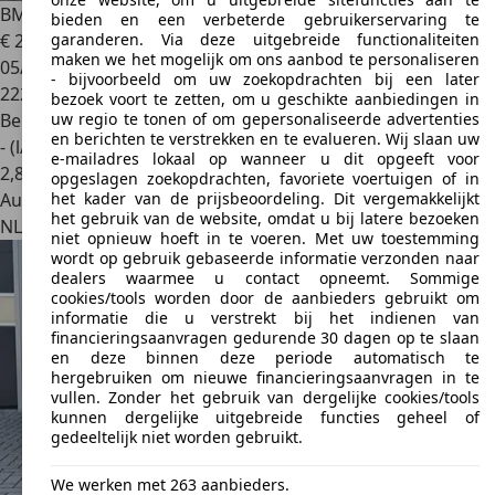
BMW 320
3-serie 320i
bieden en een verbeterde gebruikerservaring te
garanderen. Via deze uitgebreide functionaliteiten
€ 2.450
maken we het mogelijk om ons aanbod te personaliseren
05/2005
- bijvoorbeeld om uw zoekopdrachten bij een later
222.547 km
bezoek voort te zetten, om u geschikte aanbiedingen in
uw regio te tonen of om gepersonaliseerde advertenties
Benzine
en berichten te verstrekken en te evalueren. Wij slaan uw
- (l/100 km)
e-mailadres lokaal op wanneer u dit opgeeft voor
2
,
8
opgeslagen zoekopdrachten, favoriete voertuigen of in
het kader van de prijsbeoordeling. Dit vergemakkelijkt
Autobedrijf
het gebruik van de website, omdat u bij latere bezoeken
NL 3812 RJ
Amersfoort
niet opnieuw hoeft in te voeren. Met uw toestemming
wordt op gebruik gebaseerde informatie verzonden naar
dealers waarmee u contact opneemt. Sommige
cookies/tools worden door de aanbieders gebruikt om
informatie die u verstrekt bij het indienen van
financieringsaanvragen gedurende 30 dagen op te slaan
en deze binnen deze periode automatisch te
hergebruiken om nieuwe financieringsaanvragen in te
vullen. Zonder het gebruik van dergelijke cookies/tools
kunnen dergelijke uitgebreide functies geheel of
gedeeltelijk niet worden gebruikt.
We werken met 263 aanbieders.