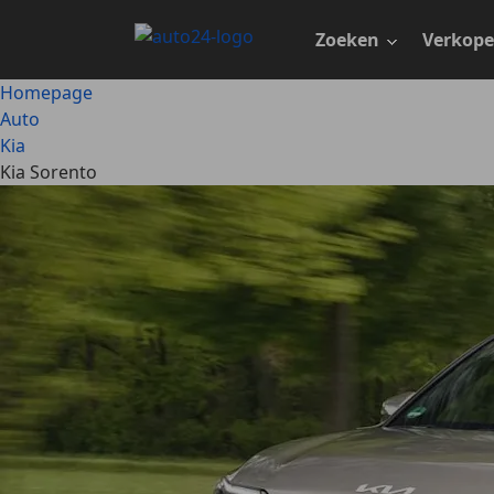
Ga
naar
Zoeken
Verkop
hoofdinhoud
Homepage
Auto
Kia
Kia Sorento