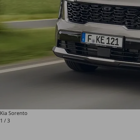
Kia Sorento
1
/
3