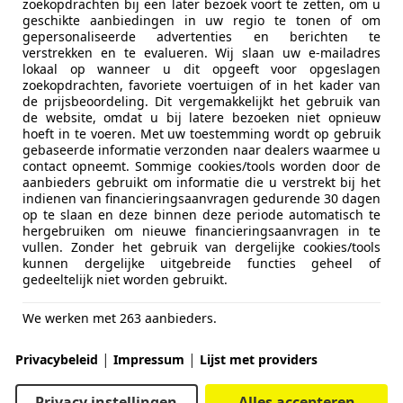
zoekopdrachten bij een later bezoek voort te zetten, om u
geschikte aanbiedingen in uw regio te tonen of om
gepersonaliseerde advertenties en berichten te
verstrekken en te evalueren. Wij slaan uw e-mailadres
lokaal op wanneer u dit opgeeft voor opgeslagen
zoekopdrachten, favoriete voertuigen of in het kader van
de prijsbeoordeling. Dit vergemakkelijkt het gebruik van
de website, omdat u bij latere bezoeken niet opnieuw
hoeft in te voeren. Met uw toestemming wordt op gebruik
gebaseerde informatie verzonden naar dealers waarmee u
contact opneemt. Sommige cookies/tools worden door de
aanbieders gebruikt om informatie die u verstrekt bij het
indienen van financieringsaanvragen gedurende 30 dagen
op te slaan en deze binnen deze periode automatisch te
hergebruiken om nieuwe financieringsaanvragen in te
vullen. Zonder het gebruik van dergelijke cookies/tools
kunnen dergelijke uitgebreide functies geheel of
gedeeltelijk niet worden gebruikt.
We werken met 263 aanbieders.
|
|
Privacybeleid
Impressum
Lijst met providers
Privacy instellingen
Alles accepteren