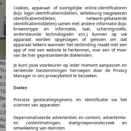
Cookies, apparaat- of soortgelijke online-identificatoren
(bijv. login-identificatiemiddelen, willekeurig toegewezen
identificatiemiddelen, netwerk-gebaseerde
identificatiemiddelen) samen met andere informatie (bijv.
browsertype en informatie, taal, schermgrootte,
ondersteunde technologieën enz.) kunnen op uw
apparaat worden opgeslagen of gelezen om dat
apparaat telkens wanneer het verbinding maakt met een
app of met een website te herkennen, voor een of meer
van de hier gepresenteerde doeleinden.
Nissan X-Trail
1.6 DIG-T Tekna Cruise/Climate Panoramadak
Je kunt jouw voorkeuren op ieder moment aanpassen en
Trekhaa
verleende toestemmingen herroepen door de Privacy
Manager in ons privacybeleid te bezoeken.
€ 13.945
03/2016
Doelen
155.907 km
Benzine
Precieze geolocatiegegevens en identificatie via het
scannen van apparaten
- (l/100 km)
2
,
8
Gepersonaliseerde advertenties en content, advertentie-
Autobedrijf
en contentmetingen, doelgroepenonderzoek en
NL 7324 AB
Apeldoorn
ontwikkeling van diensten