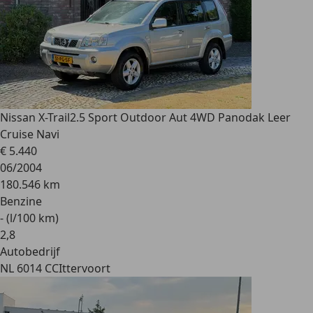
Nissan X-Trail
2.5 Sport Outdoor Aut 4WD Panodak Leer
Cruise Navi
€ 5.440
06/2004
180.546 km
Benzine
- (l/100 km)
2
,
8
Autobedrijf
NL 6014 CC
Ittervoort