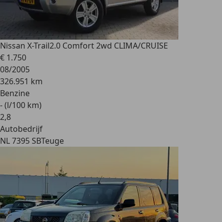
Nissan X-Trail
2.0 Comfort 2wd CLIMA/CRUISE
€ 1.750
08/2005
326.951 km
Benzine
- (l/100 km)
2
,
8
Autobedrijf
NL 7395 SB
Teuge