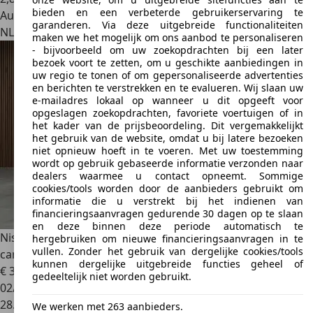
bieden en een verbeterde gebruikerservaring te
Autobedrijf
garanderen. Via deze uitgebreide functionaliteiten
NL 9207 GL
Drachten
maken we het mogelijk om ons aanbod te personaliseren
- bijvoorbeeld om uw zoekopdrachten bij een later
bezoek voort te zetten, om u geschikte aanbiedingen in
uw regio te tonen of om gepersonaliseerde advertenties
en berichten te verstrekken en te evalueren. Wij slaan uw
e-mailadres lokaal op wanneer u dit opgeeft voor
opgeslagen zoekopdrachten, favoriete voertuigen of in
het kader van de prijsbeoordeling. Dit vergemakkelijkt
het gebruik van de website, omdat u bij latere bezoeken
niet opnieuw hoeft in te voeren. Met uw toestemming
wordt op gebruik gebaseerde informatie verzonden naar
dealers waarmee u contact opneemt. Sommige
cookies/tools worden door de aanbieders gebruikt om
informatie die u verstrekt bij het indienen van
financieringsaanvragen gedurende 30 dagen op te slaan
en deze binnen deze periode automatisch te
Nissan X-Trail
1.5 e-Power Tekna automaat / panoramadak /
hergebruiken om nieuwe financieringsaanvragen in te
vullen. Zonder het gebruik van dergelijke cookies/tools
camera
kunnen dergelijke uitgebreide functies geheel of
€ 36.925
1
gedeeltelijk niet worden gebruikt.
02/2025
28.717 km
We werken met 263 aanbieders.