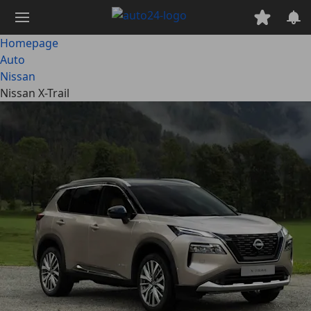
Ga
naar
hoofdinhoud
Homepage
Auto
Nissan
Nissan X-Trail