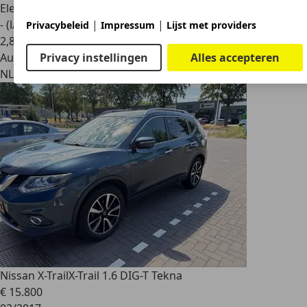
Elektro/Benzine
|
|
- (l/100 km)
Privacybeleid
Impressum
Lijst met providers
2
,
8
Privacy instellingen
Alles accepteren
Autobedrijf
NL 2661 DB
Bergschenhoek
Nissan X-Trail
X-Trail 1.6 DIG-T Tekna
€ 15.800