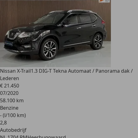
Nissan X-Trail
1.3 DIG-T Tekna Automaat / Panorama dak /
Lederen
€ 21.450
07/2020
58.100 km
Benzine
- (l/100 km)
2
,
8
Autobedrijf
NL 1704 RM
Heerhugowaard