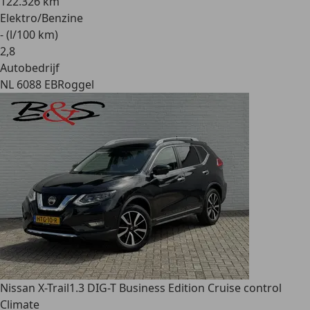
122.326 km
Elektro/Benzine
- (l/100 km)
2
,
8
Autobedrijf
NL 6088 EB
Roggel
Nissan X-Trail
1.3 DIG-T Business Edition Cruise control
Climate