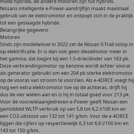
milde hybride
, de andere motoren zijn
full hybrids
.
Nissans intelligente e-Power-aandrijflijn maakt
maximaal
gebruik van de elektromotor
en ontpopt zich in de praktijk
tot een geslaagde hybride.
Belangrijke gegevens
Motoren
Sinds zijn modelwissel in 2022 zet de Nissan X-Trail volop in
op
elektrificatie
. Er is dan ook geen dieselmotor meer in
het gamma, dat begint bij een 1.5-driecilinder van 163 pk.
Deze verbrandingsmotor op benzine wordt echter vooral
als generator gebruikt om een 204 pk sterke elektromotor
op de vooras van stroom te voorzien. Als
e-4ORCE
voegt hij
nog een extra elektromotor toe op de achteras, drijft hij
dus de
vier wielen
aan en is hij in totaal goed voor 213 pk.
Voor de voorwielaangedreven e-Power geeft Nissan een
gemiddeld WLTP-verbruik op van 5,8 tot 6,2 l/100 km en
een CO2-uitstoot van 132 tot 141 g/km. Voor de e-4ORCE
liggen die cijfers op respectievelijk 6,3 tot 6,6 l/100 km en
143 tot 150 g/km.