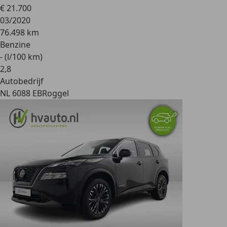
€ 21.700
03/2020
76.498 km
Benzine
- (l/100 km)
2
,
8
Autobedrijf
NL 6088 EB
Roggel