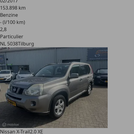
02/2017
153.898 km
Benzine
- (l/100 km)
2
,
8
Particulier
NL 5038
Tilburg
Nissan X-Trail
2.0 XE