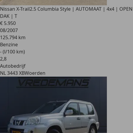
Nissan X-Trail
2.5 Columbia Style | AUTOMAAT | 4x4 | OPEN
DAK | T
€ 5.950
08/2007
125.794 km
Benzine
- (l/100 km)
2
,
8
Autobedrijf
NL 3443 XB
Woerden