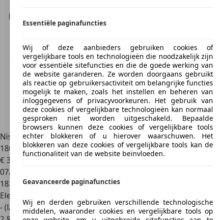
Essentiële paginafuncties
Wij of deze aanbieders gebruiken cookies of
vergelijkbare tools en technologieën die noodzakelijk zijn
voor essentiële sitefuncties en die de goede werking van
de website garanderen. Ze worden doorgaans gebruikt
als reactie op gebruikersactiviteit om belangrijke functies
mogelijk te maken, zoals het instellen en beheren van
inloggegevens of privacyvoorkeuren. Het gebruik van
deze cookies of vergelijkbare technologieën kan normaal
gesproken niet worden uitgeschakeld. Bepaalde
browsers kunnen deze cookies of vergelijkbare tools
Nissan X-Trail
1.5 E-4ORCE 213PK TEKNA 4WD AUT. 5 PERS |
echter blokkeren of u hierover waarschuwen. Het
blokkeren van deze cookies of vergelijkbare tools kan de
1800 kg
functionaliteit van de website beïnvloeden.
€ 39.750
1
07/2025
Geavanceerde paginafuncties
18.944 km
Elektro/Benzine
Wij en derden gebruiken verschillende technologische
- (l/100 km)
middelen, waaronder cookies en vergelijkbare tools op
2
,
8
onze website, om u uitgebreide sitefuncties aan te