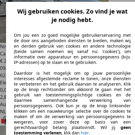
Wij gebruiken cookies. Zo vind je wat
je nodig hebt.
Om jou een zo goed mogelijke gebruikerservaring met
de door ons aangeboden diensten te bieden, maken wij
Nissan X-Trail
1.5 Mild Hybrid Acenta Connect '' 7P - 360
en derden gebruik van cookies en andere technologie
(beide samen noemen wij vanaf nu: 'cookies'), om
Camera
informatie over apparatuur en persoonsgegevens (bijv.
€ 29.950
IP-adressen) op te slaan en te gebruiken.
09/2023
Daardoor is het mogelijk om op jouw persoonlijke
62.207 km
interesses afgestemde reclame te tonen, onze diensten
Elektro/Benzine
te verbeteren en het gebruik daarvan te analyseren. Klik
0,0 l/100 km (gem.)
op de knop rechtsonder om akkoord te gaan met het
gebruik van toestemmingsplichtige cookies en de
2
,
8
daarmee samenhangende verwerking van
Autobedrijf
persoonsgegevens. Ook kun je op de knop linksonder
NL 7151 HT
Eibergen
klikken om een nauwkeurige selectie over de cookies te
maken of om de verwerking van persoonsgegevens te
weigeren, voor zover deze op basis van een
gerechtvaardigd belang plaatsvindt. Wil jij
geen
toestemming verlenen
, klik dan
hier
.