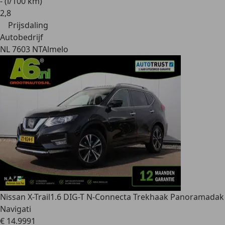
- (l/100 km)
2
,
8
Prijsdaling
Autobedrijf
NL 7603 NT
Almelo
Nissan X-Trail
1.6 DIG-T N-Connecta Trekhaak Panoramadak
Navigati
€ 14.999
1