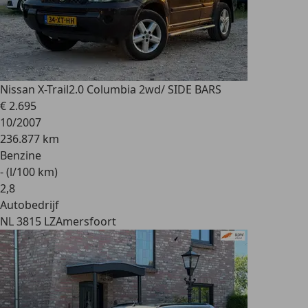
Nissan X-Trail
2.0 Columbia 2wd/ SIDE BARS
€ 2.695
10/2007
236.877 km
Benzine
- (l/100 km)
2
,
8
Autobedrijf
NL 3815 LZ
Amersfoort