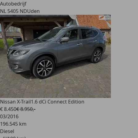
Autobedrijf
NL 5405 ND
Uden
Nissan X-Trail
1.6 dCi Connect Edition
€ 8.450
€ 8.950,-
03/2016
196.545 km
Diesel