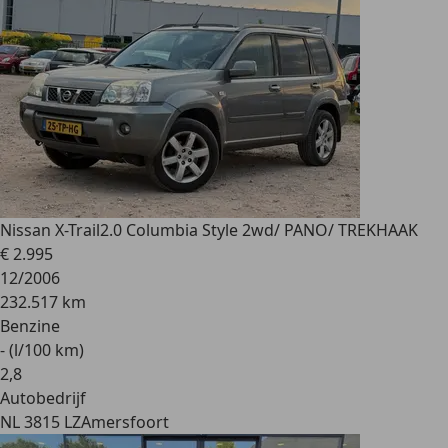
Nissan X-Trail
2.0 Columbia Style 2wd/ PANO/ TREKHAAK
€ 2.995
12/2006
232.517 km
Benzine
- (l/100 km)
2
,
8
Autobedrijf
NL 3815 LZ
Amersfoort