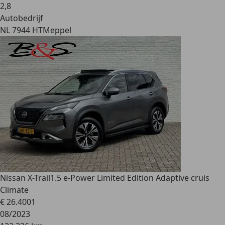
2
,
8
Autobedrijf
NL 7944 HT
Meppel
Nissan X-Trail
1.5 e-Power Limited Edition Adaptive cruis
Climate
€ 26.400
1
08/2023