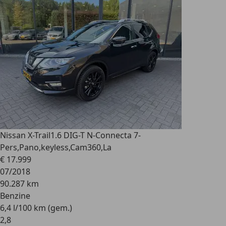
Nissan X-Trail
1.6 DIG-T N-Connecta 7-
Pers,Pano,keyless,Cam360,La
€ 17.999
07/2018
90.287 km
Benzine
6,4 l/100 km (gem.)
2
,
8