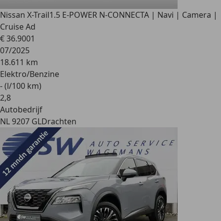
Nissan X-Trail
1.5 E-POWER N-CONNECTA | Navi | Camera |
Cruise Ad
€ 36.900
1
07/2025
18.611 km
Elektro/Benzine
- (l/100 km)
2
,
8
Autobedrijf
NL 9207 GL
Drachten