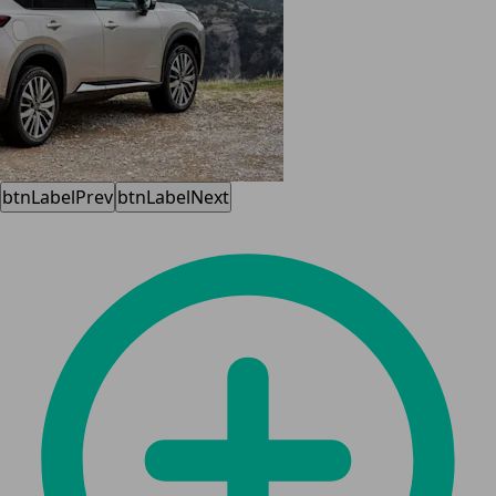
btnLabelPrev
btnLabelNext