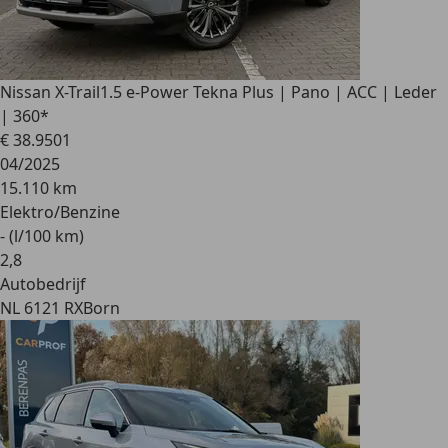
Nissan X-Trail
1.5 e-Power Tekna Plus | Pano | ACC | Leder
| 360*
€ 38.950
1
04/2025
15.110 km
Elektro/Benzine
- (l/100 km)
2
,
8
Autobedrijf
NL 6121 RX
Born