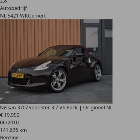
2
,
8
Autobedrijf
NL 5421 WK
Gemert
Nissan 370Z
Roadster 3.7 V6 Pack | Origineel NL |
€ 19.950
06/2010
141.626 km
Benzine