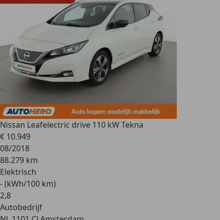
Nissan Leaf
electric drive 110 kW Tekna
€ 10.949
08/2018
88.279 km
Elektrisch
- (kWh/100 km)
2
,
8
Autobedrijf
NL 1101 CL
Amsterdam