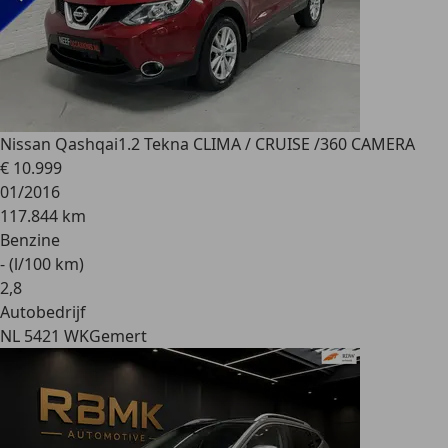
Nissan Qashqai
1.2 Tekna CLIMA / CRUISE /360 CAMERA
€ 10.999
01/2016
117.844 km
Benzine
- (l/100 km)
2
,
8
Autobedrijf
NL 5421 WK
Gemert