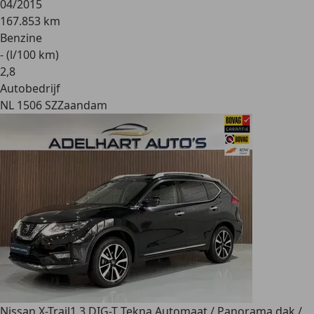
04/2015
167.853 km
Benzine
- (l/100 km)
2
,
8
Autobedrijf
NL 1506 SZ
Zaandam
Nissan X-Trail
1.3 DIG-T Tekna Automaat / Panorama dak /