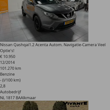
Nissan Qashqai
1.2 Acenta Autom. Navigatie-Camera Veel
Optie's!
€ 10.950
12/2014
101.270 km
Benzine
- (l/100 km)
2
,
8
Autobedrijf
NL 1817 BA
Alkmaar