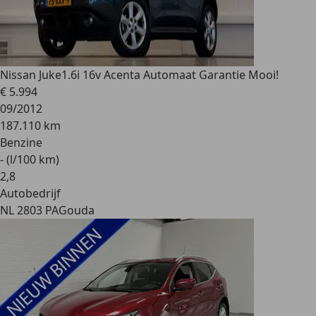
Nissan Juke
1.6i 16v Acenta Automaat Garantie Mooi!
€ 5.994
09/2012
187.110 km
Benzine
- (l/100 km)
2
,
8
Autobedrijf
NL 2803 PA
Gouda