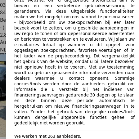
03/2017
bieden en een verbeterde gebruikerservaring te
garanderen. Via deze uitgebreide functionaliteiten
84.340 km
maken we het mogelijk om ons aanbod te personaliseren
Benzine
- bijvoorbeeld om uw zoekopdrachten bij een later
- (l/100 km)
bezoek voort te zetten, om u geschikte aanbiedingen in
uw regio te tonen of om gepersonaliseerde advertenties
2
,
8
en berichten te verstrekken en te evalueren. Wij slaan uw
Autobedrijf
e-mailadres lokaal op wanneer u dit opgeeft voor
NL 5741 SX
Beek En Donk
opgeslagen zoekopdrachten, favoriete voertuigen of in
het kader van de prijsbeoordeling. Dit vergemakkelijkt
het gebruik van de website, omdat u bij latere bezoeken
niet opnieuw hoeft in te voeren. Met uw toestemming
wordt op gebruik gebaseerde informatie verzonden naar
dealers waarmee u contact opneemt. Sommige
cookies/tools worden door de aanbieders gebruikt om
informatie die u verstrekt bij het indienen van
financieringsaanvragen gedurende 30 dagen op te slaan
en deze binnen deze periode automatisch te
hergebruiken om nieuwe financieringsaanvragen in te
vullen. Zonder het gebruik van dergelijke cookies/tools
kunnen dergelijke uitgebreide functies geheel of
gedeeltelijk niet worden gebruikt.
We werken met 263 aanbieders.