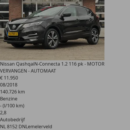
Nissan Qashqai
N-Connecta 1.2 116 pk - MOTOR
VERVANGEN - AUTOMAAT
€ 11.950
08/2018
140.726 km
Benzine
- (l/100 km)
2
,
8
Autobedrijf
NL 8152 DN
Lemelerveld