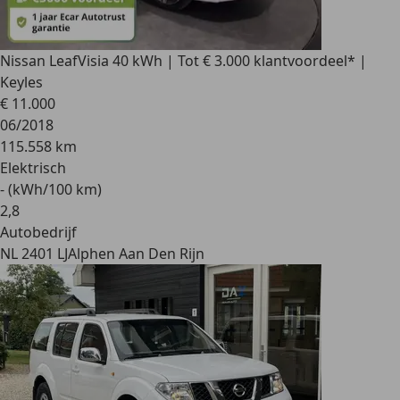
Nissan Leaf
Visia 40 kWh | Tot € 3.000 klantvoordeel* |
Keyles
€ 11.000
06/2018
115.558 km
Elektrisch
- (kWh/100 km)
2
,
8
Autobedrijf
NL 2401 LJ
Alphen Aan Den Rijn