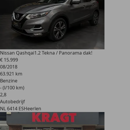
Nissan Qashqai
1.2 Tekna / Panorama dak!
€ 15.999
08/2018
63.921 km
Benzine
- (l/100 km)
2
,
8
Autobedrijf
NL 6414 ES
Heerlen