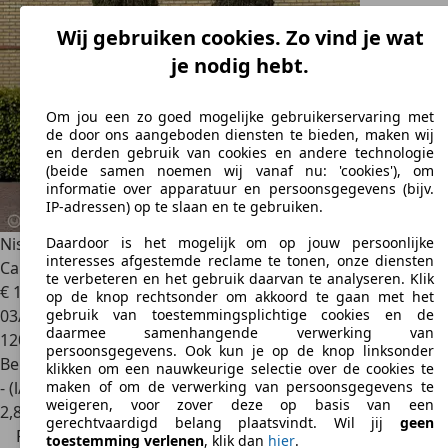
Wij gebruiken cookies. Zo vind je wat
je nodig hebt.
Om jou een zo goed mogelijke gebruikerservaring met
de door ons aangeboden diensten te bieden, maken wij
en derden gebruik van cookies en andere technologie
(beide samen noemen wij vanaf nu: 'cookies'), om
informatie over apparatuur en persoonsgegevens (bijv.
IP-adressen) op te slaan en te gebruiken.
Nissan Qashqai
1.2 N-Connecta AUT. 360
Daardoor is het mogelijk om op jouw persoonlijke
interesses afgestemde reclame te tonen, onze diensten
Camera*Stoel.Vrw*Cruise*Cl
te verbeteren en het gebruik daarvan te analyseren. Klik
€ 13.495
€ 14.495,-
op de knop rechtsonder om akkoord te gaan met het
03/2018
gebruik van toestemmingsplichtige cookies en de
daarmee samenhangende verwerking van
120.669 km
persoonsgegevens. Ook kun je op de knop linksonder
Benzine
klikken om een nauwkeurige selectie over de cookies te
- (l/100 km)
maken of om de verwerking van persoonsgegevens te
weigeren, voor zover deze op basis van een
2
,
8
gerechtvaardigd belang plaatsvindt. Wil jij
geen
Prijsdaling
toestemming verlenen
, klik dan
hier
.