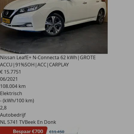
Nissan Leaf
E+ N-Connecta 62 kWh|GROTE
ACCU|91%SOH|ACC|CARPLAY
€ 15.775
1
06/2021
108.004 km
Elektrisch
- (kWh/100 km)
2
,
8
Autobedrijf
NL 5741 TV
Beek En Donk