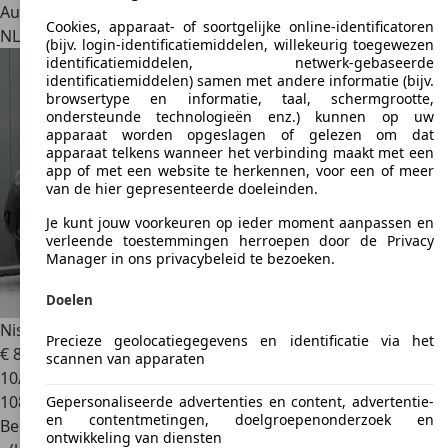
Autobedrijf
Cookies, apparaat- of soortgelijke online-identificatoren
NL 8647 SG
Sibrandabuorren
(bijv. login-identificatiemiddelen, willekeurig toegewezen
identificatiemiddelen, netwerk-gebaseerde
identificatiemiddelen) samen met andere informatie (bijv.
browsertype en informatie, taal, schermgrootte,
ondersteunde technologieën enz.) kunnen op uw
apparaat worden opgeslagen of gelezen om dat
apparaat telkens wanneer het verbinding maakt met een
app of met een website te herkennen, voor een of meer
van de hier gepresenteerde doeleinden.
Je kunt jouw voorkeuren op ieder moment aanpassen en
verleende toestemmingen herroepen door de Privacy
Manager in ons privacybeleid te bezoeken.
Doelen
Nissan Murano
3.5 V6 Pano Leder Camera Navi Cruise
Precieze geolocatiegegevens en identificatie via het
€ 8.940
scannen van apparaten
10/2010
108.994 km
Gepersonaliseerde advertenties en content, advertentie-
en contentmetingen, doelgroepenonderzoek en
Benzine
ontwikkeling van diensten