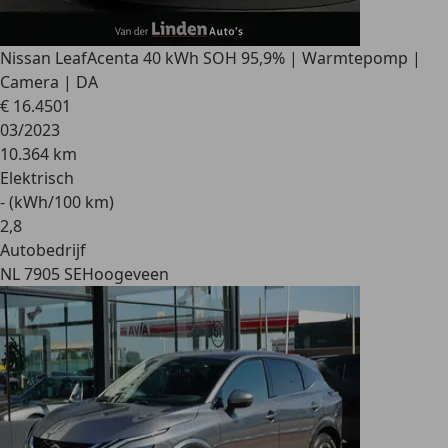
Nissan Leaf
Acenta 40 kWh SOH 95,9% | Warmtepomp |
Camera | DA
€ 16.450
1
03/2023
10.364 km
Elektrisch
- (kWh/100 km)
2
,
8
Autobedrijf
NL 7905 SE
Hoogeveen