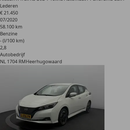
Lederen
€ 21.450
07/2020
58.100 km
Benzine
- (l/100 km)
2
,
8
Autobedrijf
NL 1704 RM
Heerhugowaard