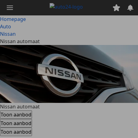
Ga
naar
hoofdinhoud
Homepage
Auto
Nissan
Nissan automaat
Nissan automaat
Toon aanbod
Toon aanbod
Toon aanbod