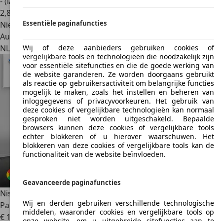
- (l/100 km)
2
,
8
Essentiële paginafuncties
Nieuw
Autobedrijf
NL 3641 SB
Mijdrecht
Wij of deze aanbieders gebruiken cookies of
vergelijkbare tools en technologieën die noodzakelijk zijn
voor essentiële sitefuncties en die de goede werking van
de website garanderen. Ze worden doorgaans gebruikt
als reactie op gebruikersactiviteit om belangrijke functies
mogelijk te maken, zoals het instellen en beheren van
inloggegevens of privacyvoorkeuren. Het gebruik van
deze cookies of vergelijkbare technologieën kan normaal
gesproken niet worden uitgeschakeld. Bepaalde
browsers kunnen deze cookies of vergelijkbare tools
echter blokkeren of u hierover waarschuwen. Het
blokkeren van deze cookies of vergelijkbare tools kan de
functionaliteit van de website beïnvloeden.
Geavanceerde paginafuncties
Nissan Qashqai
1.2 Tekna | Origineel Nederlands |
Wij en derden gebruiken verschillende technologische
Panorama dak |
middelen, waaronder cookies en vergelijkbare tools op
€ 13.945
onze website, om u uitgebreide sitefuncties aan te