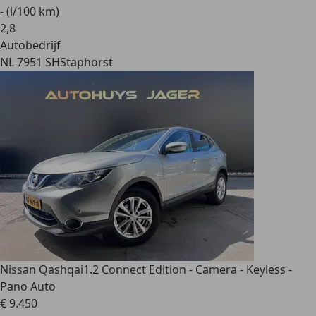
- (l/100 km)
2
,
8
Autobedrijf
NL 7951 SH
Staphorst
Nissan Qashqai
1.2 Connect Edition - Camera - Keyless -
Pano Auto
€ 9.450