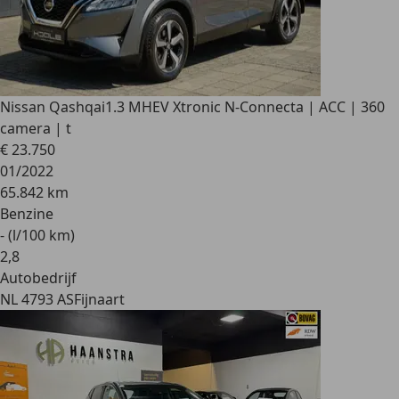
Nissan Qashqai
1.3 MHEV Xtronic N-Connecta | ACC | 360
camera | t
€ 23.750
01/2022
65.842 km
Benzine
- (l/100 km)
2
,
8
Autobedrijf
NL 4793 AS
Fijnaart