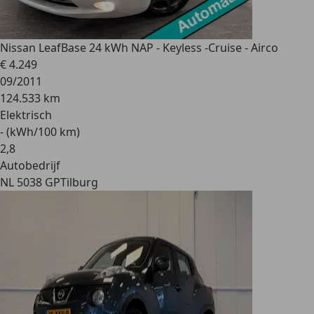
Nissan Leaf
Base 24 kWh NAP - Keyless -Cruise - Airco
€ 4.249
09/2011
124.533 km
Elektrisch
- (kWh/100 km)
2
,
8
Autobedrijf
NL 5038 GP
Tilburg