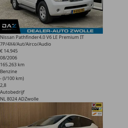
Nissan Pathfinder
4.0 V6 LE Premium IT
7P/4X4/Aut/Airco/Audio
€ 14.945
08/2006
165.263 km
Benzine
- (l/100 km)
2
,
8
Autobedrijf
NL 8024 AD
Zwolle