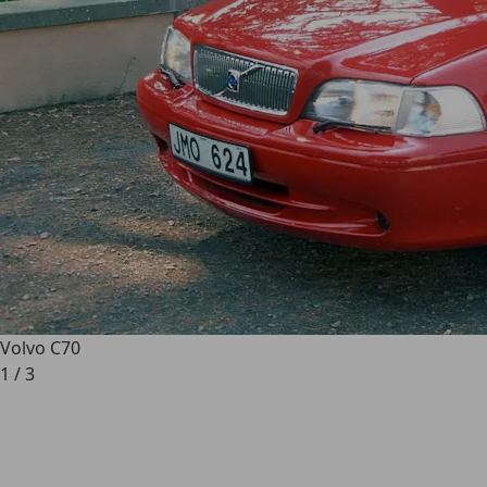
Volvo C70
1
/
3