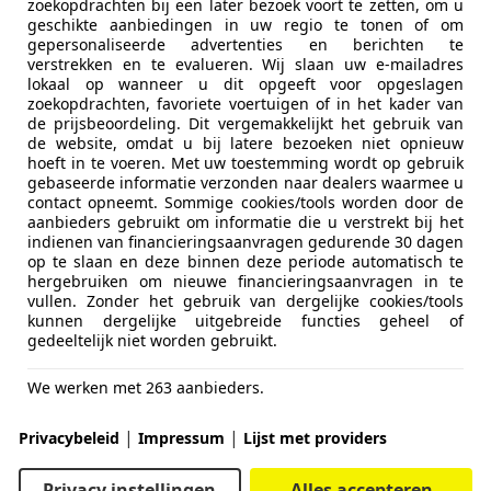
zoekopdrachten bij een later bezoek voort te zetten, om u
geschikte aanbiedingen in uw regio te tonen of om
gepersonaliseerde advertenties en berichten te
verstrekken en te evalueren. Wij slaan uw e-mailadres
lokaal op wanneer u dit opgeeft voor opgeslagen
zoekopdrachten, favoriete voertuigen of in het kader van
de prijsbeoordeling. Dit vergemakkelijkt het gebruik van
de website, omdat u bij latere bezoeken niet opnieuw
hoeft in te voeren. Met uw toestemming wordt op gebruik
gebaseerde informatie verzonden naar dealers waarmee u
contact opneemt. Sommige cookies/tools worden door de
aanbieders gebruikt om informatie die u verstrekt bij het
indienen van financieringsaanvragen gedurende 30 dagen
op te slaan en deze binnen deze periode automatisch te
hergebruiken om nieuwe financieringsaanvragen in te
vullen. Zonder het gebruik van dergelijke cookies/tools
kunnen dergelijke uitgebreide functies geheel of
gedeeltelijk niet worden gebruikt.
We werken met 263 aanbieders.
|
|
Privacybeleid
Impressum
Lijst met providers
Privacy instellingen
Alles accepteren