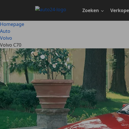
Ga
naar
Zoeken
Verkop
hoofdinhoud
Homepage
Auto
Volvo
Volvo C70