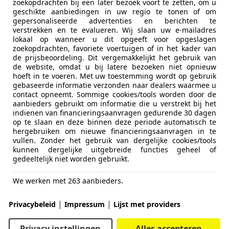
zoekopdrachten bij een later bezoek voort te zetten, om u
geschikte aanbiedingen in uw regio te tonen of om
gepersonaliseerde advertenties en berichten te
verstrekken en te evalueren. Wij slaan uw e-mailadres
lokaal op wanneer u dit opgeeft voor opgeslagen
zoekopdrachten, favoriete voertuigen of in het kader van
de prijsbeoordeling. Dit vergemakkelijkt het gebruik van
de website, omdat u bij latere bezoeken niet opnieuw
hoeft in te voeren. Met uw toestemming wordt op gebruik
gebaseerde informatie verzonden naar dealers waarmee u
contact opneemt. Sommige cookies/tools worden door de
aanbieders gebruikt om informatie die u verstrekt bij het
indienen van financieringsaanvragen gedurende 30 dagen
op te slaan en deze binnen deze periode automatisch te
hergebruiken om nieuwe financieringsaanvragen in te
vullen. Zonder het gebruik van dergelijke cookies/tools
kunnen dergelijke uitgebreide functies geheel of
gedeeltelijk niet worden gebruikt.
We werken met 263 aanbieders.
|
|
Privacybeleid
Impressum
Lijst met providers
Privacy instellingen
Alles accepteren