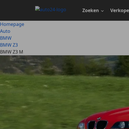
Ga
naar
Zoeken
Verkop
hoofdinhoud
Homepage
Auto
BMW
BMW Z3
BMW Z3 M