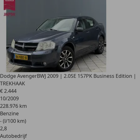
Dodge Avenger
BWJ 2009 | 2.0SE 157PK Business Edition |
TREKHAAK
€ 2.444
10/2009
228.976 km
Benzine
- (l/100 km)
2
,
8
Autobedrijf