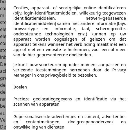
bovendien elektrisch kunnen worden versteld, voor
veel
Cookies, apparaat- of soortgelijke online-identificatoren
comfort tijdens lange ritten
. Bovendien bieden een
(bijv. login-identificatiemiddelen, willekeurig toegewezen
middenarm- en lendensteun bij de voorstoelen nog meer
identificatiemiddelen, netwerk-gebaseerde
steun tijdens lange reizen. Daarnaast zijn veel
identificatiemiddelen) samen met andere informatie (bijv.
browsertype en informatie, taal, schermgrootte,
elektronische voorzieningen zoals airconditioning, radio,
ondersteunde technologieën enz.) kunnen op uw
elektrische ramen en centrale vergrendeling, cruise
apparaat worden opgeslagen of gelezen om dat
control, bandenspanningscontrole en elektrische
apparaat telkens wanneer het verbinding maakt met een
app of met een website te herkennen, voor een of meer
stoelverstelling met stoelverwarming standaard
van de hier gepresenteerde doeleinden.
inbegrepen bij de SE.
De
Avenger SXT biedt bovendien afzonderlijk neerklapbare
Je kunt jouw voorkeuren op ieder moment aanpassen en
verleende toestemmingen herroepen door de Privacy
achterbankleuningen voor het vervoer van langere en
Manager in ons privacybeleid te bezoeken.
grotere voorwerpen en zelfs een koelvak voor dranken in
de cockpit met verwarmbare of koelbare bekerhouders.
In
Doelen
de duurste versie van de SXT vindt u tevens een
navigatiesysteem en een spraakgestuurd centraal
Precieze geolocatiegegevens en identificatie via het
scannen van apparaten
beeldscherm met USB-aansluiting en een digitaal
audiosysteem van Boston.
Gepersonaliseerde advertenties en content, advertentie-
Veiligheid
en contentmetingen, doelgroepenonderzoek en
De Dodge Avenger sedan scoort ook goede punten op het
ontwikkeling van diensten