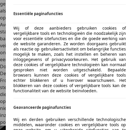
gebied van veiligheid.
Airbags voor zowel de bestuurder
als de voorpassagier, maar ook zijairbags en hoofdairbags
Essentiële paginafuncties
op de achterbank bieden bescherming voor iedereen in de
Avenger.
Daarnaast zijn ESP, ABS en tractiecontrole steeds
Wij of deze aanbieders gebruiken cookies of
standaard inbegrepen. Een alarmsysteem en
vergelijkbare tools en technologieën die noodzakelijk zijn
bandenspanningscontrole vervolledigen de elektronische
voor essentiële sitefuncties en die de goede werking van
de website garanderen. Ze worden doorgaans gebruikt
veiligheidssystemen. Dankzij de uitstekende vering met
als reactie op gebruikersactiviteit om belangrijke functies
onafhankelijke McPherson-veerpoten voor en achter op
mogelijk te maken, zoals het instellen en beheren van
een multilink-as en schijfremmen voor alle wielen blijft de
inloggegevens of privacyvoorkeuren. Het gebruik van
deze cookies of vergelijkbare technologieën kan normaal
Dodge Avenger altijd stabiel.
gesproken niet worden uitgeschakeld. Bepaalde
De Dodge Avenger behaalde in de Amerikaanse NHTSA
browsers kunnen deze cookies of vergelijkbare tools
Frontal Crash en de IIHS Frontal Offset Crash Test 2008 vijf
echter blokkeren of u hierover waarschuwen. Het
blokkeren van deze cookies of vergelijkbare tools kan de
sterren. Ook in de
Euro NCAP-crashtest behaalde de
functionaliteit van de website beïnvloeden.
dieselversie van de auto in 2008 vijf sterren
. Het volledig
opnieuw ontworpen en stevige chassis, waarin de
Geavanceerde paginafuncties
nieuwste inzichten inzake bescherming van zowel
inzittenden als voetgangers zitten verwerkt, levert hier een
Wij en derden gebruiken verschillende technologische
positieve bijdrage.
middelen, waaronder cookies en vergelijkbare tools op
onze website, om u uitgebreide sitefuncties aan te