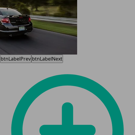
btnLabelPrev
btnLabelNext