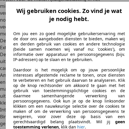
middensegment. Je kunt hier een jaarlijkse kost
Wij gebruiken cookies. Zo vind je wat
verwachten
tot 1032 euro
. Met ongeveer acht liter onder
je nodig hebt.
normale rijomstandigheden is het verbruik aanvaardbaar;
veel Amerikaanse auto's verbruiken namelijk aanzienlijk
meer.
Om jou een zo goed mogelijke gebruikerservaring met
de door ons aangeboden diensten te bieden, maken wij
Design
en derden gebruik van cookies en andere technologie
Exterieur
(beide samen noemen wij vanaf nu: 'cookies'), om
De Dodge Avenger wordt gekenmerkt door
een sportieve
informatie over apparatuur en persoonsgegevens (bijv.
IP-adressen) op te slaan en te gebruiken.
uitstraling met een kenmerkende grille
en een brede
carrosserie aan de achterzijde, geheel in de traditie van
Daardoor is het mogelijk om op jouw persoonlijke
Amerikaanse muscle cars. De mistlampen aan de voorzijde
interesses afgestemde reclame te tonen, onze diensten
te verbeteren en het gebruik daarvan te analyseren. Klik
en de aluminium velgen in verschillende maten tot 18 inch,
op de knop rechtsonder om akkoord te gaan met het
maar ook de spoilers benadrukken de sportieve
gebruik van toestemmingsplichtige cookies en de
uitstraling. Bovendien kan de wagen dankzij de vele
daarmee samenhangende verwerking van
persoonsgegevens. Ook kun je op de knop linksonder
kleuren en metallic lak sterk worden gepersonaliseerd.
klikken om een nauwkeurige selectie over de cookies te
Interieur
maken of om de verwerking van persoonsgegevens te
Binnenin biedt de Dodge Avenger veel ruimte voor het hele
weigeren, voor zover deze op basis van een
gerechtvaardigd belang plaatsvindt. Wil jij
geen
gezin. Voorin zorgen de grote sportstoelen in leder, die
toestemming verlenen
, klik dan
hier
.