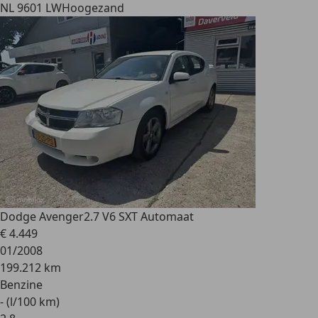
NL 9601 LW
Hoogezand
Dodge Avenger
2.7 V6 SXT Automaat
€ 4.449
01/2008
199.212 km
Benzine
- (l/100 km)