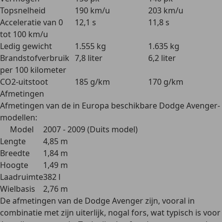
Topsnelheid
190 km/u
203 km/u
Acceleratie van 0
12,1 s
11,8 s
tot 100 km/u
Ledig gewicht
1.555 kg
1.635 kg
Brandstofverbruik
7,8 liter
6,2 liter
per 100 kilometer
CO2-uitstoot
185 g/km
170 g/km
Afmetingen
Afmetingen van de in Europa beschikbare Dodge Avenger-
modellen:
Model
2007 - 2009 (Duits model)
Lengte
4,85 m
Breedte
1,84 m
Hoogte
1,49 m
Laadruimte
382 l
Wielbasis
2,76 m
De afmetingen van de Dodge Avenger zijn, vooral in
combinatie met zijn uiterlijk, nogal fors, wat
typisch is voor