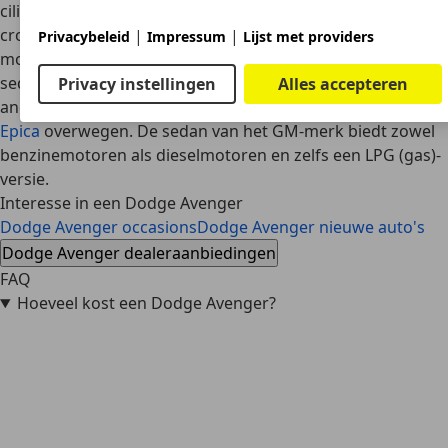
cilinderinhoud. De Calliber lijkt echter meer op een SUV of
crossover. Ook de
Chrysler Sebring
berust op dezelfde
|
|
Privacybeleid
Impressum
Lijst met providers
motoren en prestaties als de Avenger, maar is naast een
sedanversie ook verkrijgbaar als cabriolet. Als u een
Privacy instellingen
Alles accepteren
andere fabrikant en motor zoekt, kunt u ook de
Chevrolet
Epica
overwegen. De sedan van het GM-merk biedt zowel
benzinemotoren als dieselmotoren en zelfs een LPG (gas)-
versie.
Interesse in een Dodge Avenger
Dodge Avenger occasions
Dodge Avenger nieuwe auto's
Dodge Avenger dealeraanbiedingen
FAQ
Hoeveel kost een Dodge Avenger?