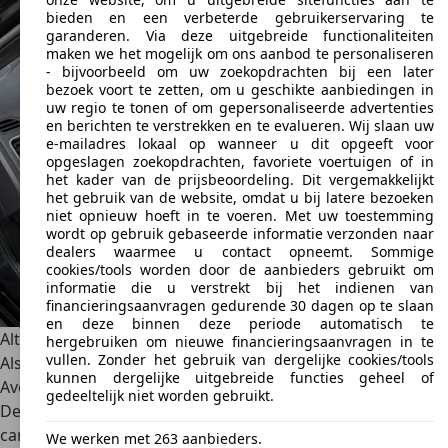
bieden en een verbeterde gebruikerservaring te
garanderen. Via deze uitgebreide functionaliteiten
maken we het mogelijk om ons aanbod te personaliseren
- bijvoorbeeld om uw zoekopdrachten bij een later
bezoek voort te zetten, om u geschikte aanbiedingen in
uw regio te tonen of om gepersonaliseerde advertenties
en berichten te verstrekken en te evalueren. Wij slaan uw
e-mailadres lokaal op wanneer u dit opgeeft voor
opgeslagen zoekopdrachten, favoriete voertuigen of in
het kader van de prijsbeoordeling. Dit vergemakkelijkt
het gebruik van de website, omdat u bij latere bezoeken
niet opnieuw hoeft in te voeren. Met uw toestemming
wordt op gebruik gebaseerde informatie verzonden naar
dealers waarmee u contact opneemt. Sommige
cookies/tools worden door de aanbieders gebruikt om
informatie die u verstrekt bij het indienen van
financieringsaanvragen gedurende 30 dagen op te slaan
en deze binnen deze periode automatisch te
Alternatieven
hergebruiken om nieuwe financieringsaanvragen in te
vullen. Zonder het gebruik van dergelijke cookies/tools
Als u op zoek bent naar een alternatief voor de Dodge
kunnen dergelijke uitgebreide functies geheel of
Avenger, dan kunt u ook de
Dodge Caliber
overwegen.
gedeeltelijk niet worden gebruikt.
Deze is iets korter dan de Avenger en heeft een andere
carrosserie, maar deelt enkele van de motoren en
We werken met 263 aanbieders.