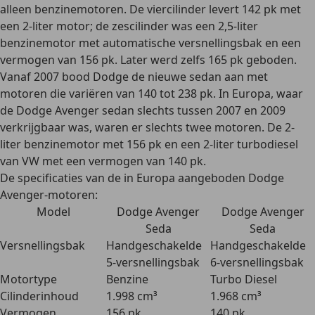
alleen benzinemotoren. De viercilinder levert 142 pk met
een 2-liter motor; de zescilinder was een 2,5-liter
benzinemotor met automatische versnellingsbak en een
vermogen van 156 pk. Later werd zelfs 165 pk geboden.
Vanaf 2007 bood Dodge de
nieuwe sedan aan met
motoren die variëren van 140 tot 238 pk
. In Europa, waar
de Dodge Avenger sedan slechts tussen 2007 en 2009
verkrijgbaar was, waren er slechts twee motoren. De 2-
liter benzinemotor met 156 pk en een 2-liter turbodiesel
van VW met een vermogen van 140 pk.
De specificaties van de in Europa aangeboden Dodge
Avenger-motoren:
Model
Dodge Avenger
Dodge Avenger
Seda
Seda
Versnellingsbak
Handgeschakelde
Handgeschakelde
5-versnellingsbak
6-versnellingsbak
Motortype
Benzine
Turbo Diesel
Cilinderinhoud
1.998 cm³
1.968 cm³
Vermogen
156 pk
140 pk