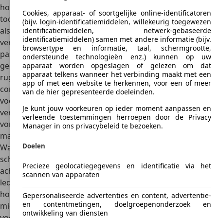
hoogwaardige zitmaterialen en houttoepassingen
. De
Cookies, apparaat- of soortgelijke online-identificatoren
tochtvrije automatische klimaatregeling was verkrijgbaar
(bijv. login-identificatiemiddelen, willekeurig toegewezen
als twee- of meerzonige variant. Ofwel waren er
identificatiemiddelen, netwerk-gebaseerde
identificatiemiddelen) samen met andere informatie (bijv.
verschillende instellingen mogelijk aan de bestuurders- en
browsertype en informatie, taal, schermgrootte,
passagierszijde, of zelfs afzonderlijk in het achterste
ondersteunde technologieën enz.) kunnen op uw
gedeelte. Terwijl elektrische hoogte- en
apparaat worden opgeslagen of gelezen om dat
apparaat telkens wanneer het verbinding maakt met een
rugleuningverstelling alleen mogelijk was voor de
app of met een website te herkennen, voor een of meer
comfortabele voorstoelen, konden alle stoelen in het
van de hier gepresenteerde doeleinden.
voertuig worden verwarmd of geventileerd. Holtes met
Je kunt jouw voorkeuren op ieder moment aanpassen en
verschillende luchtdrukwaarden maakten het mogelijk de
verleende toestemmingen herroepen door de Privacy
vorm aan te passen en in elke stoel werd een
Manager in ons privacybeleid te bezoeken.
massagemodule
geïnstalleerd.
Doelen
Wanneer de deuren van de topversie worden geopend,
schuiven het stuur en de stoel ongeveer 5 centimeter naar
Precieze geolocatiegegevens en identificatie via het
achteren om het in- en uitstappen te vergemakkelijken. De
scannen van apparaten
lederachtige kunststof oppervlakken zijn
versierd met
hoogwaardig mahoniehout
. Het oppervlak van de
Gepersonaliseerde advertenties en content, advertentie-
en contentmetingen, doelgroepenonderzoek en
middenconsole is gemaakt van magnesium, wat zorgt
ontwikkeling van diensten
voor een uniek en hoogwaardig gevoel.