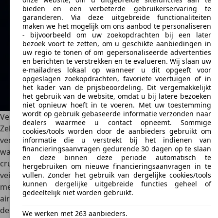
bieden en een verbeterde gebruikerservaring te
garanderen. Via deze uitgebreide functionaliteiten
maken we het mogelijk om ons aanbod te personaliseren
- bijvoorbeeld om uw zoekopdrachten bij een later
bezoek voort te zetten, om u geschikte aanbiedingen in
uw regio te tonen of om gepersonaliseerde advertenties
en berichten te verstrekken en te evalueren. Wij slaan uw
e-mailadres lokaal op wanneer u dit opgeeft voor
opgeslagen zoekopdrachten, favoriete voertuigen of in
het kader van de prijsbeoordeling. Dit vergemakkelijkt
het gebruik van de website, omdat u bij latere bezoeken
niet opnieuw hoeft in te voeren. Met uw toestemming
wordt op gebruik gebaseerde informatie verzonden naar
Veiligheid
dealers waarmee u contact opneemt. Sommige
Zelfs in de standaarduitrusting van de basismodellen werd
cookies/tools worden door de aanbieders gebruikt om
veel nadruk gelegd op de veiligheid van de passagiers. Zo
informatie die u verstrekt bij het indienen van
financieringsaanvragen gedurende 30 dagen op te slaan
was er ESP inclusief remassistentie, en adaptieve radar
en deze binnen deze periode automatisch te
cruise control. De uitgebreide passieve
hergebruiken om nieuwe financieringsaanvragen in te
veiligheidsuitrusting omvatte ook twee frontale airbags
vullen. Zonder het gebruik van dergelijke cookies/tools
kunnen dergelijke uitgebreide functies geheel of
met ongevalsafhankelijke ontplooiingsintensiteit, vier zij-
gedeeltelijk niet worden gebruikt.
airbags en twee windowbags om de volledige flanken van
de zijruiten te bedekken. De grote hoofdsteunen in
We werken met 263 aanbieders.