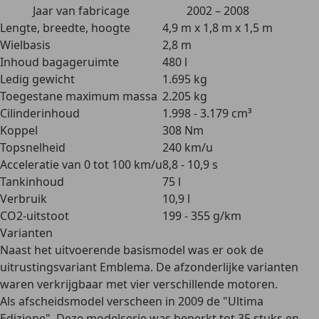
Jaar van fabricage
2002 – 2008
Lengte, breedte, hoogte
4,9 m x 1,8 m x 1,5 m
Wielbasis
2,8 m
Inhoud bagageruimte
480 l
Ledig gewicht
1.695 kg
Toegestane maximum massa
2.205 kg
Cilinderinhoud
1.998 - 3.179 cm³
Koppel
308 Nm
Topsnelheid
240 km/u
Acceleratie van 0 tot 100 km/u
8,8 - 10,9 s
Tankinhoud
75 l
Verbruik
10,9 l
CO2-uitstoot
199 - 355 g/km
Varianten
Naast het
uitvoerende
basismodel was er ook de
uitrustingsvariant Emblema
. De afzonderlijke varianten
waren verkrijgbaar met vier verschillende motoren.
Als afscheidsmodel verscheen in 2009 de
"Ultima
Edizione"
. Deze modelserie was beperkt tot 35 stuks en