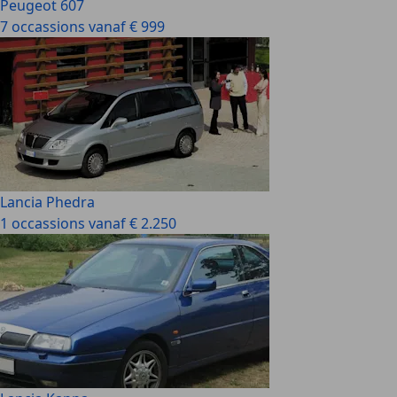
Peugeot 607
7 occassions vanaf € 999
Lancia Phedra
1 occassions vanaf € 2.250