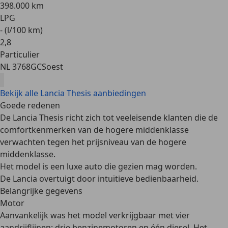
398.000 km
LPG
- (l/100 km)
2
,
8
Particulier
NL 3768GC
Soest
Bekijk alle Lancia Thesis aanbiedingen
Goede redenen
De Lancia Thesis richt zich tot veeleisende klanten die de
comfortkenmerken van de hogere middenklasse
verwachten tegen het prijsniveau van de hogere
middenklasse.
Het model is een luxe auto die gezien mag worden.
De Lancia overtuigt door intuïtieve bedienbaarheid.
Belangrijke gegevens
Motor
Aanvankelijk was het model verkrijgbaar met vier
aandrijflijnen: drie benzinemotoren en één diesel. Het