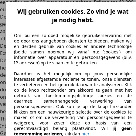
een prijs van 48.500 euro te verwachten. Prijzen tot 69.000
euro waren mogelijk.
Wij gebruiken cookies. Zo vind je wat
De
povere doorverkoopwaarde
wordt weerspiegeld in het
je nodig hebt.
geringe aantal beschikbare occasions. De weinige
aanbiedingen liggen in de prijsklasse tussen 2.000 euro en
Om jou een zo goed mogelijke gebruikerservaring met
7.000 euro.
de door ons aangeboden diensten te bieden, maken wij
Design
en derden gebruik van cookies en andere technologie
(beide samen noemen wij vanaf nu: 'cookies'), om
Exterieur
informatie over apparatuur en persoonsgegevens (bijv.
De klassieke sedans uit het Thesis-gamma waren
IP-adressen) op te slaan en te gebruiken.
herkenbaar aan het
trapeziumvormige radiatorrooster en
Daardoor is het mogelijk om op jouw persoonlijke
de extravagante achterlichten
, die in een smalle gleuf
interesses afgestemde reclame te tonen, onze diensten
onder helder glas verborgen waren. Het standaard
te verbeteren en het gebruik daarvan te analyseren. Klik
donkere lakwerk en de vele chroomelementen
op de knop rechtsonder om akkoord te gaan met het
gebruik van toestemmingsplichtige cookies en de
onderstrepen de exclusiviteit van het voertuig. Het
daarmee samenhangende verwerking van
verfijnde design met getinte achter- en achterruiten
persoonsgegevens. Ook kun je op de knop linksonder
bevestigen de luxueuze en krachtige indruk van de Lancia
klikken om een nauwkeurige selectie over de cookies te
maken of om de verwerking van persoonsgegevens te
Thesis.
weigeren, voor zover deze op basis van een
Interieur
gerechtvaardigd belang plaatsvindt. Wil jij
geen
Gewoonlijk werd de standaarduitrusting uitgevoerd met
toestemming verlenen
, klik dan
hier
.