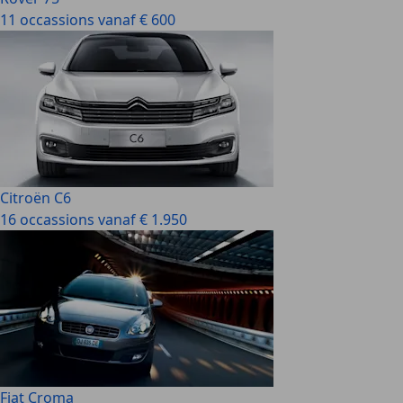
11 occassions vanaf € 600
Citroën C6
16 occassions vanaf € 1.950
Fiat Croma