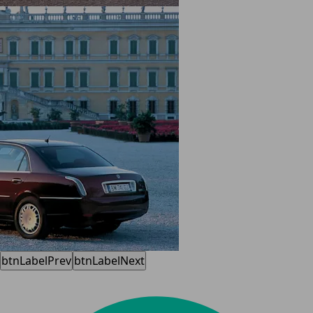
btnLabelPrev
btnLabelNext