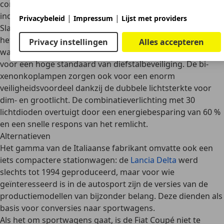
combinatie met de automatische driepuntsgordels
inclusief gordelspanners zorgen voor een veilige zitpositie.
|
|
Privacybeleid
Impressum
Lijst met providers
Slagvaste ruiten en een deadlock-systeem dat alle
hefboomsystemen van de portiersloten deactiveert,
Privacy instellingen
Alles accepteren
waardoor het onmogelijk wordt ze open te breken, zorgen
voor een
hoge standaard van diefstalbeveiliging
. De bi-
xenonkoplampen zorgen ook voor een enorm
veiligheidsvoordeel dankzij de dubbele lichtsterkte voor
dim- en grootlicht. De combinatieverlichting met 30
lichtdioden overtuigt door een energiebesparing van 60 %
en een snelle respons van het remlicht.
Alternatieven
Het gamma van de Italiaanse fabrikant omvatte ook een
iets compactere stationwagen: de
Lancia Delta
werd
slechts tot 1994 geproduceerd, maar voor wie
geïnteresseerd is in de autosport zijn de versies van de
productiemodellen van bijzonder belang. Deze dienden als
basis voor conversies naar sportwagens.
Als het om sportwagens gaat, is de
Fiat Coupé
niet te