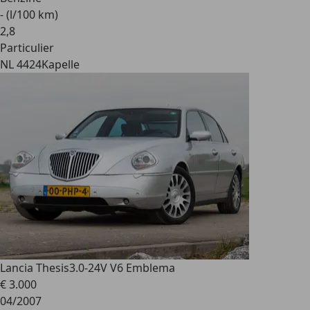
- (l/100 km)
2
,
8
Particulier
NL 4424
Kapelle
Lancia Thesis
3.0-24V V6 Emblema
€ 3.000
04/2007