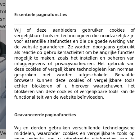
voorkomen. Het voertuig behoudt de ingestelde snelheid
totdat de bestuurder remt. Dit is bijvoorbeeld nuttig op
Essentiële paginafuncties
snelwegen, waar het brandstofverbruik op deze manier
wordt verminderd.
Wij of deze aanbieders gebruiken cookies of
vergelijkbare tools en technologieën die noodzakelijk zijn
voor essentiële sitefuncties en die de goede werking van
de website garanderen. Ze worden doorgaans gebruikt
als reactie op gebruikersactiviteit om belangrijke functies
mogelijk te maken, zoals het instellen en beheren van
inloggegevens of privacyvoorkeuren. Het gebruik van
deze cookies of vergelijkbare technologieën kan normaal
gesproken niet worden uitgeschakeld. Bepaalde
browsers kunnen deze cookies of vergelijkbare tools
echter blokkeren of u hierover waarschuwen. Het
blokkeren van deze cookies of vergelijkbare tools kan de
functionaliteit van de website beïnvloeden.
Geavanceerde paginafuncties
Wij en derden gebruiken verschillende technologische
Veiligheid
middelen, waaronder cookies en vergelijkbare tools op
onze website, om u uitgebreide sitefuncties aan te