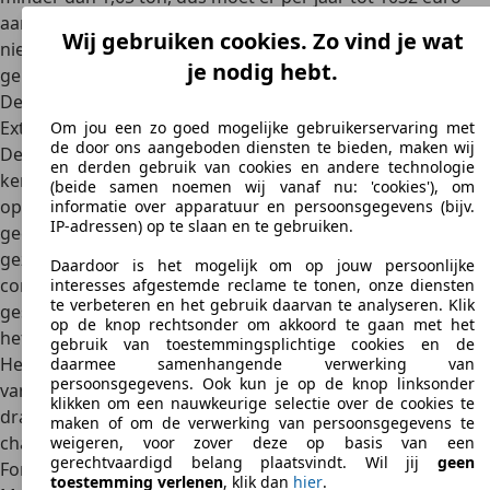
aan belasting worden geheven. Bovendien zijn de motoren
Wij gebruiken cookies. Zo vind je wat
niet echt zuinig, met een verbruik tot 13 liter, wat ook de
je nodig hebt.
gebruikskosten van de Mazda Tribute aanzienlijk opdrijft.
Design
Exterieur
Om jou een zo goed mogelijke gebruikerservaring met
de door ons aangeboden diensten te bieden, maken wij
De Mazda Tribute is een geslaagde mix van verschillende
en derden gebruik van cookies en andere technologie
kenmerken die bij alle generaties positieve reacties
(beide samen noemen wij vanaf nu: 'cookies'), om
oproept. De
sportieve uitstraling van een SUV
wordt
informatie over apparatuur en persoonsgegevens (bijv.
IP-adressen) op te slaan en te gebruiken.
gecombineerd met praktische ruimte, speciaal voor
gezinnen. De grote bodemvrijheid zorgt voor een
Daardoor is het mogelijk om op jouw persoonlijke
comfortabele rijervaring. Offroad eigenschappen worden
interesses afgestemde reclame te tonen, onze diensten
te verbeteren en het gebruik daarvan te analyseren. Klik
gesuggereerd door het uiterlijk van de Tribute, ook al is
op de knop rechtsonder om akkoord te gaan met het
het geen echte offroad auto.
gebruik van toestemmingsplichtige cookies en de
Het ontwerp doet sterk denken aan de
typische doosvorm
daarmee samenhangende verwerking van
persoonsgegevens. Ook kun je op de knop linksonder
van terreinwagens
. De rechte randen en de hoge daklijn
klikken om een nauwkeurige selectie over de cookies te
dragen bij aan deze indruk. Wie de technische details, het
maken of om de verwerking van persoonsgegevens te
chassis en het uiterlijk nader bekijkt, zal de gelijkenis met
weigeren, voor zover deze op basis van een
gerechtvaardigd belang plaatsvindt. Wil jij
geen
Ford-modellen opmerken. In de eerste generatie lijkt de
toestemming verlenen
, klik dan
hier
.