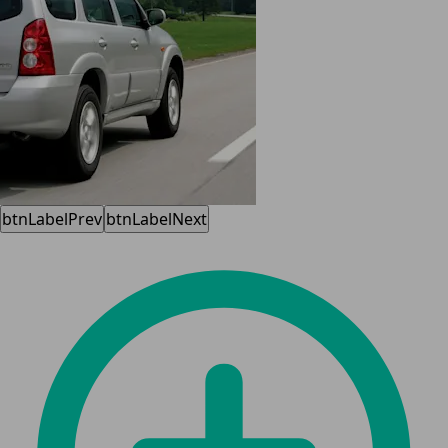
btnLabelPrev
btnLabelNext