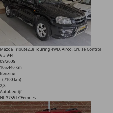
Mazda Tribute
2.3i Touring 4WD, Airco, Cruise Control
€ 3.944
09/2005
105.440 km
Benzine
- (l/100 km)
2
,
8
Autobedrijf
NL 3755 LC
Eemnes