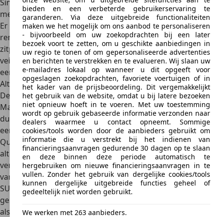
Sinds de eerste generatie is de Mazda Tribute uitgerust
bieden en een verbeterde gebruikerservaring te
met
twee-traps airbags voor bestuurder en voorpassagier
.
garanderen. Via deze uitgebreide functionaliteiten
Er zijn hoofd- en schouderairbags voor en achter. Veilig
maken we het mogelijk om ons aanbod te personaliseren
- bijvoorbeeld om uw zoekopdrachten bij een later
remmen wordt gegarandeerd door het standaard ABS. Alle
bezoek voort te zetten, om u geschikte aanbiedingen in
zitplaatsen zijn voorzien van automatische
uw regio te tonen of om gepersonaliseerde advertenties
veiligheidsgordels. Elektronische remkrachtverdeling en
en berichten te verstrekken en te evalueren. Wij slaan uw
e-mailadres lokaal op wanneer u dit opgeeft voor
een mechanische remassistent zijn beschikbaar.
opgeslagen zoekopdrachten, favoriete voertuigen of in
Alternatieven
het kader van de prijsbeoordeling. Dit vergemakkelijkt
De
Mazda CX-5
is een goed alternatief als opvolger van de
het gebruik van de website, omdat u bij latere bezoeken
niet opnieuw hoeft in te voeren. Met uw toestemming
Mazda Tribute. Het voertuig is gebouwd sinds 2011 en is
wordt op gebruik gebaseerde informatie verzonden naar
dus leverbaar in nieuwere modeljaren. Dit model is ook
dealers waarmee u contact opneemt. Sommige
een SUV.
cookies/tools worden door de aanbieders gebruikt om
informatie die u verstrekt bij het indienen van
Qua uitrusting en prestaties is de
BMW X5
een beter
financieringsaanvragen gedurende 30 dagen op te slaan
alternatief, maar er zijn nadelen wat betreft de
en deze binnen deze periode automatisch te
verkoopprijs: Als nieuwe auto is de BMW X5 verkrijgbaar
hergebruiken om nieuwe financieringsaanvragen in te
vullen. Zonder het gebruik van dergelijke cookies/tools
vanaf ongeveer 87.000 euro. Voor wie een meer betaalbare
kunnen dergelijke uitgebreide functies geheel of
SUV zoekt, zijn de
Fiat 500X Urban
en de
Fiat 500X Cross
gedeeltelijk niet worden gebruikt.
geschikt. Uitgerust met een 150 pk motor kost de Fiat 500X
als nieuwe auto net geen 24.000 euro, waarmee hij qua
We werken met 263 aanbieders.