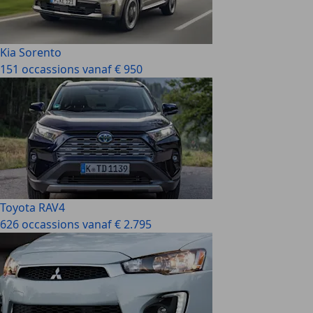
Kia Sorento
151 occassions vanaf € 950
Toyota RAV4
626 occassions vanaf € 2.795