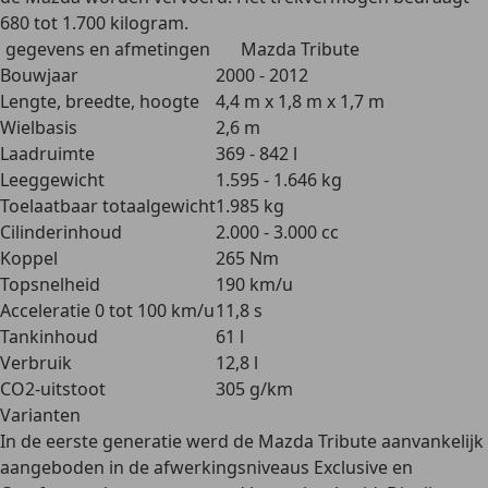
680 tot 1.700 kilogram.
gegevens en afmetingen
Mazda Tribute
Bouwjaar
2000 - 2012
Lengte, breedte, hoogte
4,4 m x 1,8 m x 1,7 m
Wielbasis
2,6 m
Laadruimte
369 - 842 l
Leeggewicht
1.595 - 1.646 kg
Toelaatbaar totaalgewicht
1.985 kg
Cilinderinhoud
2.000 - 3.000 cc
Koppel
265 Nm
Topsnelheid
190 km/u
Acceleratie 0 tot 100 km/u
11,8 s
Tankinhoud
61 l
Verbruik
12,8 l
CO2-uitstoot
305 g/km
Varianten
In de eerste generatie werd de Mazda Tribute aanvankelijk
aangeboden in de afwerkingsniveaus
Exclusive en