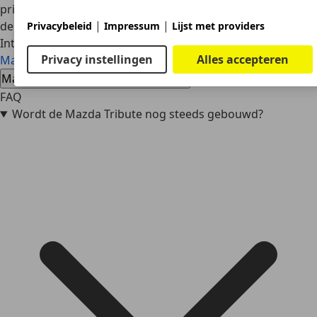
prijs onder de klasse van de Tribute zit. De uitrusting van
|
|
de Tribute is echter hoger dan die van de Fiat 500X.
Privacybeleid
Impressum
Lijst met providers
Interesse in een Mazda Tribute
Privacy instellingen
Alles accepteren
Mazda Tribute occasions
Mazda Tribute nieuwe auto's
Mazda Tribute dealeraanbiedingen
FAQ
Wordt de Mazda Tribute nog steeds gebouwd?