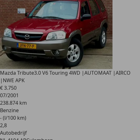
Mazda Tribute
3.0 V6 Touring 4WD |AUTOMAAT |AIRCO
|NWE APK
€ 3.750
07/2001
238.874 km
Benzine
- (l/100 km)
2
,
8
Autobedrijf