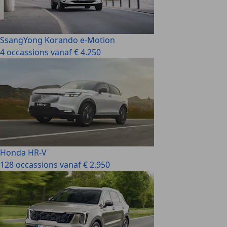
SsangYong Korando e-Motion
4 occassions vanaf € 4.250
Honda HR-V
128 occassions vanaf € 2.950