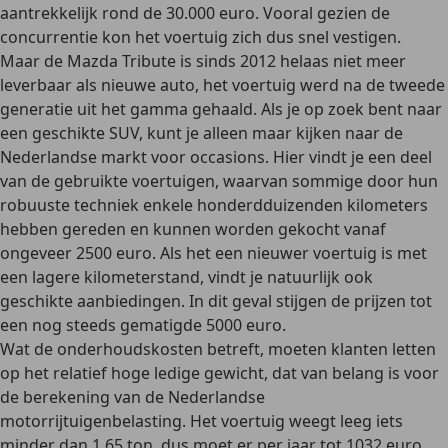
aantrekkelijk rond de 30.000 euro. Vooral gezien de
concurrentie kon het voertuig zich dus snel vestigen.
Maar de Mazda Tribute is sinds 2012 helaas niet meer
leverbaar als nieuwe auto, het voertuig werd na de tweede
generatie uit het gamma gehaald. Als je op zoek bent naar
een geschikte SUV, kunt je alleen maar kijken naar de
Nederlandse markt voor occasions. Hier vindt je een deel
van de gebruikte voertuigen, waarvan sommige door hun
robuuste techniek enkele honderdduizenden kilometers
hebben gereden en
kunnen worden gekocht vanaf
ongeveer 2500 euro
. Als het een nieuwer voertuig is met
een lagere kilometerstand, vindt je natuurlijk ook
geschikte aanbiedingen. In dit geval stijgen de prijzen tot
een nog steeds
gematigde 5000 euro
.
Wat de onderhoudskosten betreft, moeten klanten letten
op het relatief hoge ledige gewicht, dat van belang is voor
de berekening van de Nederlandse
motorrijtuigenbelasting. Het voertuig weegt leeg iets
minder dan 1,65 ton,
dus moet er per jaar tot 1032 euro