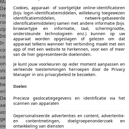
Mazda bijvoorbeeld sterk op de Ford Maverick.
Cookies, apparaat- of soortgelijke online-identificatoren
De
gelakte onderkant vereist enig onderhoud
, zoals
(bijv. login-identificatiemiddelen, willekeurig toegewezen
regelmatig in de was zetten na het schoonmaken om
identificatiemiddelen, netwerk-gebaseerde
roestvorming te voorkomen. In dit opzicht deelt de SUV
identificatiemiddelen) samen met andere informatie (bijv.
browsertype en informatie, taal, schermgrootte,
zijn lot met veel andere oudere voertuigen.
ondersteunde technologieën enz.) kunnen op uw
Interieur
apparaat worden opgeslagen of gelezen om dat
In het interieur zijn vooral de
relatief brede en
apparaat telkens wanneer het verbinding maakt met een
app of met een website te herkennen, voor een of meer
comfortabele stoelen
indrukwekkend. Dit zorgt voor een
van de hier gepresenteerde doeleinden.
comfortabel zitgevoel, zelfs op lange reizen. Bij het
ontwerp is aandacht besteed aan de ergonomie van de
Je kunt jouw voorkeuren op ieder moment aanpassen en
verleende toestemmingen herroepen door de Privacy
stoelen. Visueel worden verschillende designvarianten
Manager in ons privacybeleid te bezoeken.
aangeboden, zoals de iModification "LUX" met natuurlijk
beige leder. De lichte afwerking scoort met zijn lichtheid en
Doelen
vriendelijkheid.
De bestuurder kan zich in de Tribute verheugen op
Precieze geolocatiegegevens en identificatie via het
scannen van apparaten
aanbiedingen op het gebied van infotainment en
assistentiesystemen
. Dankzij de cruise control kan de
Gepersonaliseerde advertenties en content, advertentie-
gewenste maximumsnelheid worden ingesteld, zodat
en contentmetingen, doelgroepenonderzoek en
overschrijding van de toegestane snelheid wordt
ontwikkeling van diensten