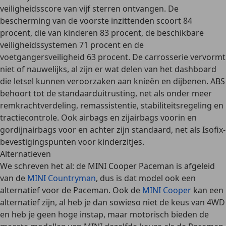
veiligheidsscore van
vijf sterren
ontvangen. De
bescherming van de voorste inzittenden scoort 84
procent, die van kinderen 83 procent, de beschikbare
veiligheidssystemen 71 procent en de
voetgangersveiligheid 63 procent. De carrosserie vervormt
niet of nauwelijks, al zijn er wat delen van het dashboard
die letsel kunnen veroorzaken aan knieën en dijbenen.
ABS
behoort tot de standaarduitrusting, net als onder meer
remkrachtverdeling, remassistentie, stabiliteitsregeling en
tractiecontrole
.
Ook airbags en zijairbags voorin en
gordijnairbags voor en achter
zijn standaard, net als
Isofix-
bevestigingspunten
voor kinderzitjes.
Alternatieven
We schreven het al: de MINI Cooper Paceman is afgeleid
van de
MINI Countryman
, dus is dat model ook een
alternatief voor de Paceman. Ook de
MINI Cooper
kan een
alternatief zijn, al heb je dan sowieso niet de keus van 4WD
en heb je geen hoge instap, maar motorisch bieden de