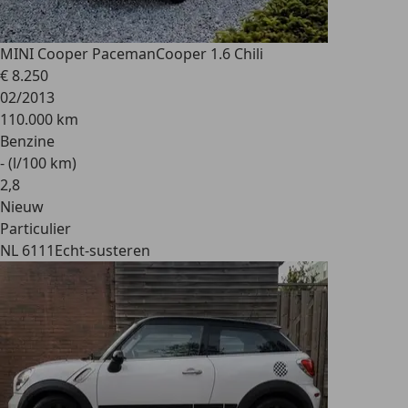
MINI Cooper Paceman
Cooper 1.6 Chili
€ 8.250
02/2013
110.000 km
Benzine
- (l/100 km)
2
,
8
Nieuw
Particulier
NL 6111
Echt-susteren