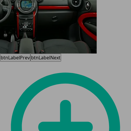
btnLabelPrev
btnLabelNext