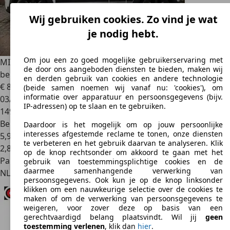
Wij gebruiken cookies. Zo vind je wat
je nodig hebt.
Om jou een zo goed mogelijke gebruikerservaring met
MINI Cooper Paceman
MINI Paceman 1.6 | APK | Grote
de door ons aangeboden diensten te bieden, maken wij
beurt & 4 nieuwe ba
en derden gebruik van cookies en andere technologie
€ 8.450
(beide samen noemen wij vanaf nu: 'cookies'), om
informatie over apparatuur en persoonsgegevens (bijv.
03/2013
IP-adressen) op te slaan en te gebruiken.
149.000 km
Benzine
Daardoor is het mogelijk om op jouw persoonlijke
interesses afgestemde reclame te tonen, onze diensten
5,9 l/100 km (gem.)
te verbeteren en het gebruik daarvan te analyseren. Klik
2
,
8
op de knop rechtsonder om akkoord te gaan met het
Particulier
gebruik van toestemmingsplichtige cookies en de
daarmee samenhangende verwerking van
NL 1271
Huizen
persoonsgegevens. Ook kun je op de knop linksonder
klikken om een nauwkeurige selectie over de cookies te
maken of om de verwerking van persoonsgegevens te
weigeren, voor zover deze op basis van een
gerechtvaardigd belang plaatsvindt. Wil jij
geen
toestemming verlenen
, klik dan
hier
.