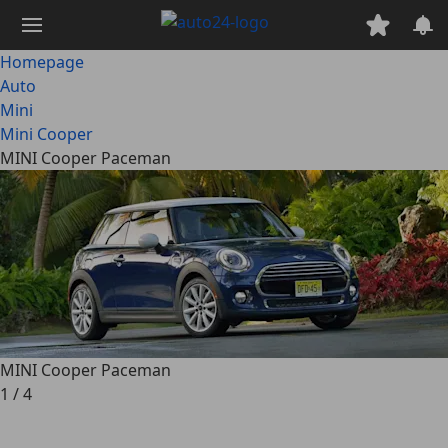
Ga
naar
hoofdinhoud
Homepage
Auto
Mini
Mini Cooper
MINI Cooper Paceman
MINI Cooper Paceman
1
/
4