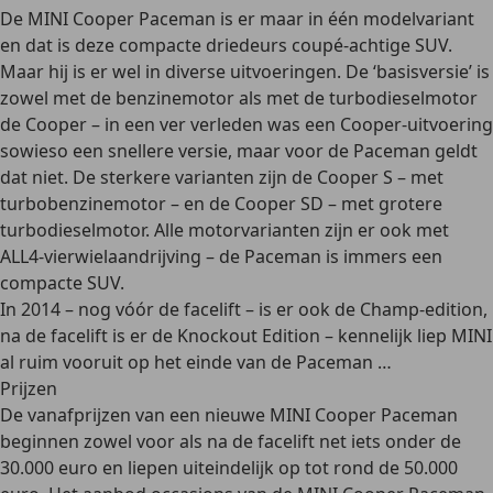
De MINI Cooper Paceman is er maar
in één modelvariant
en dat is deze compacte
driedeurs coupé-achtige SUV
.
Maar hij is er wel in diverse uitvoeringen. De ‘basisversie’ is
zowel met de benzinemotor als met de turbodieselmotor
de
Cooper
– in een ver verleden was een Cooper-uitvoering
sowieso een snellere versie, maar voor de Paceman geldt
dat niet. De sterkere varianten zijn de
Cooper S
– met
turbobenzinemotor – en de
Cooper SD
– met grotere
turbodieselmotor. Alle motorvarianten zijn er ook met
ALL4-vierwielaandrijving
– de Paceman is immers een
compacte SUV.
In 2014 – nog vóór de facelift – is er ook de
Champ-edition
,
na de facelift is er de
Knockout Edition
– kennelijk liep MINI
al ruim vooruit op het einde van de Paceman …
Prijzen
De vanafprijzen van een nieuwe MINI Cooper Paceman
beginnen zowel voor als na de facelift
net iets onder de
30.000 euro
en liepen uiteindelijk op tot rond de 50.000