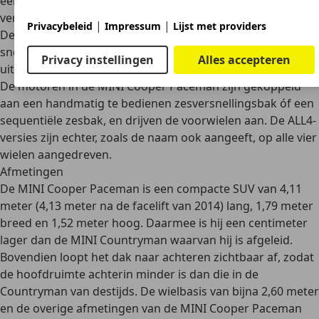
een cilinderinhoud van
1.598 cm3
, maar de Cooper S-
versies hebben een inhoud van
1.995 cm3
.
|
|
Privacybeleid
Impressum
Lijst met providers
De MINI John Cooper Works Paceman is de sterkste en
snelste MINI Paceman, met 160 kW (218 pk). Deze
Privacy instellingen
Alles accepteren
uitvoering zul je niet snel in Nederland tegenkomen.
De motoren in de MINI Cooper Paceman zijn gekoppeld
aan een
handmatig te bedienen zesversnellingsbak óf een
sequentiële zesbak
, en drijven de voorwielen aan. De
ALL4-
versies
zijn echter, zoals de naam ook aangeeft, op
alle vier
wielen aangedreven
.
Afmetingen
De MINI Cooper Paceman is een compacte SUV van
4,11
meter
(4,13 meter na de facelift van 2014)
lang,
1,79 meter
breed en 1,52 meter hoog
. Daarmee is hij een centimeter
lager dan de MINI Countryman waarvan hij is afgeleid.
Bovendien loopt het dak naar achteren zichtbaar af, zodat
de
hoofdruimte achterin minder
is dan die in de
Countryman van destijds. De wielbasis van bijna 2,60 meter
en de overige afmetingen van de MINI Cooper Paceman