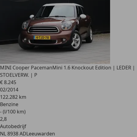
MINI Cooper Paceman
Mini 1.6 Knockout Edition | LEDER |
STOELVERW. | P
€ 8.245
02/2014
122.282 km
Benzine
- (l/100 km)
2
,
8
Autobedrijf
NL 8938 AD
Leeuwarden