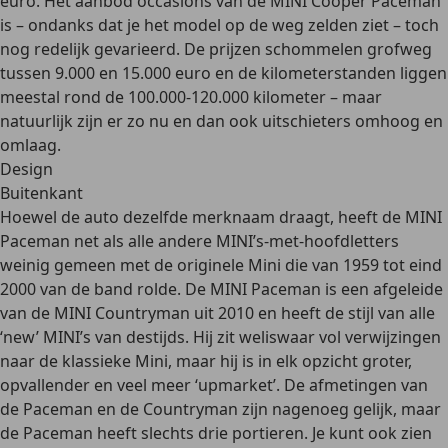
euro. Het
aanbod occasions
van de MINI Cooper Paceman
is – ondanks dat je het model op de weg zelden ziet – toch
nog redelijk gevarieerd. De prijzen schommelen grofweg
tussen 9.000 en 15.000 euro
en de kilometerstanden liggen
meestal rond de 100.000-120.000 kilometer – maar
natuurlijk zijn er zo nu en dan ook uitschieters omhoog en
omlaag.
Design
Buitenkant
Hoewel de auto dezelfde merknaam draagt, heeft de MINI
Paceman net als alle andere MINI’s-met-hoofdletters
weinig gemeen met de originele Mini die van 1959 tot eind
2000 van de band rolde. De MINI Paceman is een
afgeleide
van de MINI Countryman uit 2010
en heeft
de stijl van alle
‘new’ MINI’s
van destijds. Hij zit weliswaar vol verwijzingen
naar de klassieke Mini, maar hij is in elk opzicht groter,
opvallender en veel meer
‘upmarket’
. De afmetingen van
de Paceman en de Countryman zijn nagenoeg gelijk, maar
de Paceman heeft slechts
drie portieren
. Je kunt ook zien