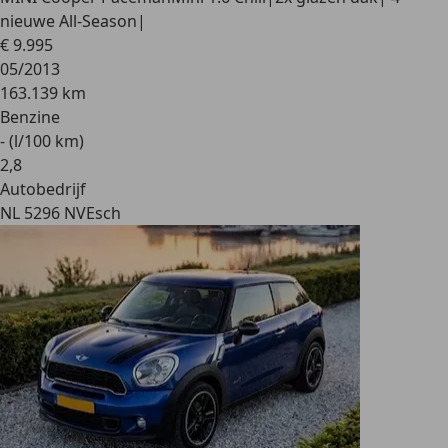
nieuwe All-Season|
€ 9.995
05/2013
163.139 km
Benzine
- (l/100 km)
2
,
8
Autobedrijf
NL 5296 NV
Esch