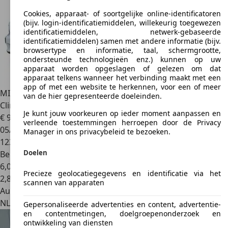
Cookies, apparaat- of soortgelijke online-identificatoren
(bijv. login-identificatiemiddelen, willekeurig toegewezen
identificatiemiddelen, netwerk-gebaseerde
identificatiemiddelen) samen met andere informatie (bijv.
browsertype en informatie, taal, schermgrootte,
ondersteunde technologieën enz.) kunnen op uw
apparaat worden opgeslagen of gelezen om dat
apparaat telkens wanneer het verbinding maakt met een
app of met een website te herkennen, voor een of meer
MINI Cooper Paceman
1.6i COOPER CHILI Leder Navi Cruise
van de hier gepresenteerde doeleinden.
Climate 2 x 17
Je kunt jouw voorkeuren op ieder moment aanpassen en
€ 9.950
verleende toestemmingen herroepen door de Privacy
05/2013
Manager in ons privacybeleid te bezoeken.
123.115 km
Doelen
Benzine
6,0 l/100 km (gem.)
Precieze geolocatiegegevens en identificatie via het
2
,
8
scannen van apparaten
Autobedrijf
NL 7121 MJ
Aalten
Gepersonaliseerde advertenties en content, advertentie-
en contentmetingen, doelgroepenonderzoek en
ontwikkeling van diensten