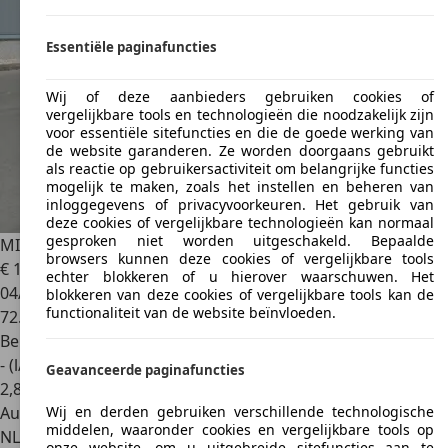
Essentiële paginafuncties
Wij of deze aanbieders gebruiken cookies of
vergelijkbare tools en technologieën die noodzakelijk zijn
voor essentiële sitefuncties en die de goede werking van
de website garanderen. Ze worden doorgaans gebruikt
als reactie op gebruikersactiviteit om belangrijke functies
mogelijk te maken, zoals het instellen en beheren van
inloggegevens of privacyvoorkeuren. Het gebruik van
deze cookies of vergelijkbare technologieën kan normaal
gesproken niet worden uitgeschakeld. Bepaalde
MINI Cooper Paceman
Mini 1.6 Chili
browsers kunnen deze cookies of vergelijkbare tools
€ 14.250
echter blokkeren of u hierover waarschuwen. Het
04/2013
blokkeren van deze cookies of vergelijkbare tools kan de
functionaliteit van de website beïnvloeden.
72.782 km
Benzine
- (l/100 km)
Geavanceerde paginafuncties
2
,
8
Wij en derden gebruiken verschillende technologische
Autobedrijf
middelen, waaronder cookies en vergelijkbare tools op
NL 1648 HJ
De Goorn
onze website, om u uitgebreide sitefuncties aan te