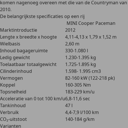
komen nagenoeg overeen met die van de Countryman van
2010.
De belangrijkste specificaties op een rij
MINI Cooper Paceman
Marktintroductie
2012
Lengte x breedte x hoogte
4,11-4,13 x 1,79 x 1,52 m
Wielbasis
2,60 m
Inhoud bagageruimte
330-1.080 l
Ledig gewicht
1.230-1.395 kg
Toelaatbaar totaalgewicht
1.725-1.895 kg
Cilinderinhoud
1.598- 1.995 cm3
Vermogen
82-160 kW (122-218 pk)
Koppel
160-305 Nm
Topsnelheid
183-229 km/u
Acceleratie van 0 tot 100 km/u
6,8-11,6 sec
Tankinhoud
47 l
Verbruik
4,4-7,9 l/100 km
CO₂-uitstoot
140-184 g/km
Varianten