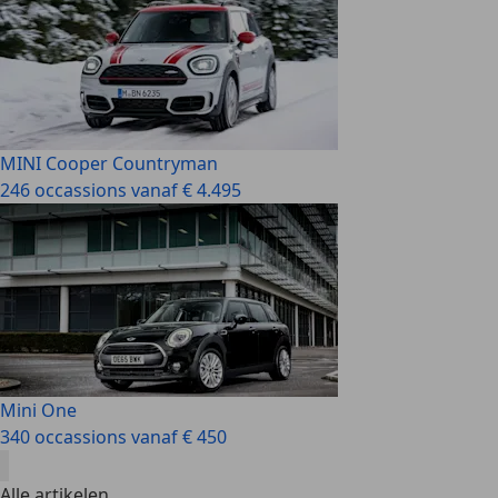
MINI Cooper Countryman
246 occassions vanaf € 4.495
Mini One
340 occassions vanaf € 450
Alle artikelen