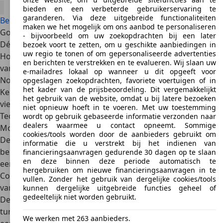
bieden en een verbeterde gebruikerservaring te
garanderen. Via deze uitgebreide functionaliteiten
Bekijk alle MINI Cooper Paceman aanbiedingen
maken we het mogelijk om ons aanbod te personaliseren
Goede redenen
- bijvoorbeeld om uw zoekopdrachten bij een later
Dé auto voor wie iets bijzonders én compacts wil rijden
bezoek voort te zetten, om u geschikte aanbiedingen in
uw regio te tonen of om gepersonaliseerde advertenties
Hoge instap van een SUV, maar dynamische vormgeving
en berichten te verstrekken en te evalueren. Wij slaan uw
van coupé
e-mailadres lokaal op wanneer u dit opgeeft voor
Nog een aardig occasionaanbod
opgeslagen zoekopdrachten, favoriete voertuigen of in
het kader van de prijsbeoordeling. Dit vergemakkelijkt
Keuze uit benzine- en dieselmotoren, voor- en
het gebruik van de website, omdat u bij latere bezoeken
vierwielaandrijving
niet opnieuw hoeft in te voeren. Met uw toestemming
Technische gegevens
wordt op gebruik gebaseerde informatie verzonden naar
dealers waarmee u contact opneemt. Sommige
Motorisatie
cookies/tools worden door de aanbieders gebruikt om
De MINI Cooper Paceman is er met
diverse viercilinder
informatie die u verstrekt bij het indienen van
benzine- en dieselmotoren
. De benzinemotoren hebben
financieringsaanvragen gedurende 30 dagen op te slaan
en deze binnen deze periode automatisch te
een cilinderinhoud van 1.598 cm3. Deze motoren zijn in de
hergebruiken om nieuwe financieringsaanvragen in te
Cooper-versies niet en in de
Cooper S-versies
wél
voorzien
vullen. Zonder het gebruik van dergelijke cookies/tools
van een turbo met intercooler
.
kunnen dergelijke uitgebreide functies geheel of
gedeeltelijk niet worden gebruikt.
De
diesels
zijn eveneens viercilinders, alle voorzien van een
turbo met intercooler
. De Cooper-versies hebben eveneens
We werken met 263 aanbieders.