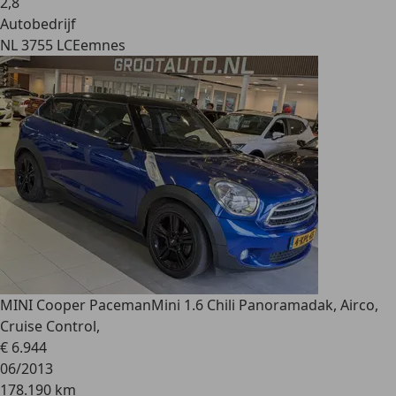
2
,
8
Autobedrijf
NL 3755 LC
Eemnes
MINI Cooper Paceman
Mini 1.6 Chili Panoramadak, Airco,
Cruise Control,
€ 6.944
06/2013
178.190 km