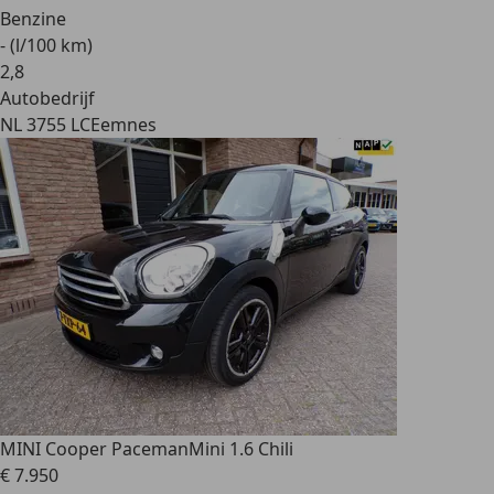
Benzine
- (l/100 km)
2
,
8
Autobedrijf
NL 3755 LC
Eemnes
MINI Cooper Paceman
Mini 1.6 Chili
€ 7.950