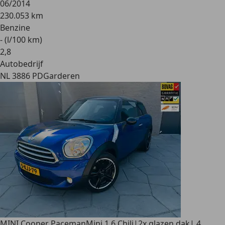
06/2014
230.053 km
Benzine
- (l/100 km)
2
,
8
Autobedrijf
NL 3886 PD
Garderen
MINI Cooper Paceman
Mini 1.6 Chili|2x glazen dak| 4