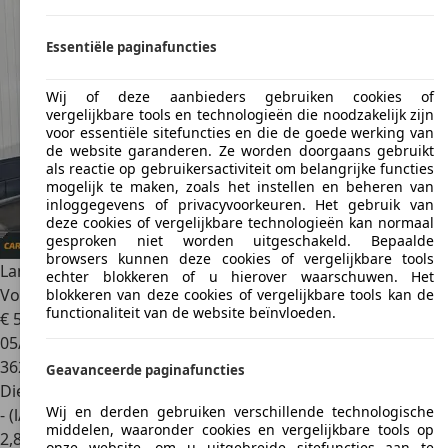
Essentiële paginafuncties
Wij of deze aanbieders gebruiken cookies of
vergelijkbare tools en technologieën die noodzakelijk zijn
voor essentiële sitefuncties en die de goede werking van
de website garanderen. Ze worden doorgaans gebruikt
als reactie op gebruikersactiviteit om belangrijke functies
mogelijk te maken, zoals het instellen en beheren van
inloggegevens of privacyvoorkeuren. Het gebruik van
deze cookies of vergelijkbare technologieën kan normaal
gesproken niet worden uitgeschakeld. Bepaalde
browsers kunnen deze cookies of vergelijkbare tools
Land Rover Discovery
2.5 Td5 E GANT Uitvoering Zeer netjes
echter blokkeren of u hierover waarschuwen. Het
Vol jaar AP
blokkeren van deze cookies of vergelijkbare tools kan de
functionaliteit van de website beïnvloeden.
€ 5.999
05/2003
362.242 km
Geavanceerde paginafuncties
Diesel
Wij en derden gebruiken verschillende technologische
- (l/100 km)
middelen, waaronder cookies en vergelijkbare tools op
2
,
8
onze website, om u uitgebreide sitefuncties aan te