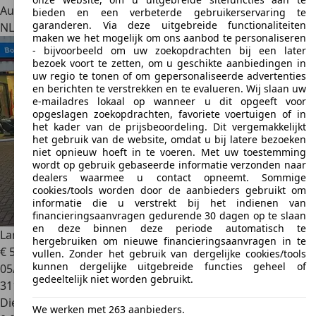
Autobedrijf
bieden en een verbeterde gebruikerservaring te
garanderen. Via deze uitgebreide functionaliteiten
NL 5048 AZ
Tilburg
maken we het mogelijk om ons aanbod te personaliseren
- bijvoorbeeld om uw zoekopdrachten bij een later
bezoek voort te zetten, om u geschikte aanbiedingen in
uw regio te tonen of om gepersonaliseerde advertenties
en berichten te verstrekken en te evalueren. Wij slaan uw
e-mailadres lokaal op wanneer u dit opgeeft voor
opgeslagen zoekopdrachten, favoriete voertuigen of in
het kader van de prijsbeoordeling. Dit vergemakkelijkt
het gebruik van de website, omdat u bij latere bezoeken
niet opnieuw hoeft in te voeren. Met uw toestemming
wordt op gebruik gebaseerde informatie verzonden naar
dealers waarmee u contact opneemt. Sommige
cookies/tools worden door de aanbieders gebruikt om
informatie die u verstrekt bij het indienen van
financieringsaanvragen gedurende 30 dagen op te slaan
en deze binnen deze periode automatisch te
Land Rover Discovery
4 3.0 TDV6 1e eig. #MOTORDEFECT
hergebruiken om nieuwe financieringsaanvragen in te
€ 5.987
1
vullen. Zonder het gebruik van dergelijke cookies/tools
kunnen dergelijke uitgebreide functies geheel of
05/2011
gedeeltelijk niet worden gebruikt.
311.220 km
Diesel
We werken met 263 aanbieders.