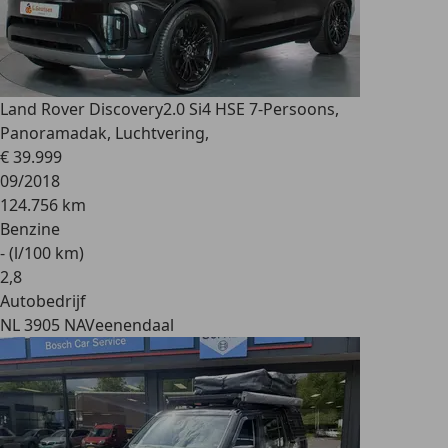
Land Rover Discovery
2.0 Si4 HSE 7-Persoons,
Panoramadak, Luchtvering,
€ 39.999
09/2018
124.756 km
Benzine
- (l/100 km)
2
,
8
Autobedrijf
NL 3905 NA
Veenendaal