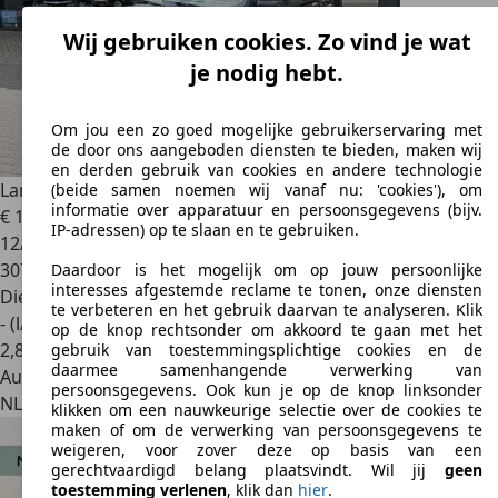
Wij gebruiken cookies. Zo vind je wat
je nodig hebt.
Om jou een zo goed mogelijke gebruikerservaring met
de door ons aangeboden diensten te bieden, maken wij
en derden gebruik van cookies en andere technologie
Land Rover Discovery
3.0 SDV6 HSE offroad uitgevoerd
(beide samen noemen wij vanaf nu: 'cookies'), om
informatie over apparatuur en persoonsgegevens (bijv.
€ 15.950
IP-adressen) op te slaan en te gebruiken.
12/2009
307.261 km
Daardoor is het mogelijk om op jouw persoonlijke
interesses afgestemde reclame te tonen, onze diensten
Diesel
te verbeteren en het gebruik daarvan te analyseren. Klik
- (l/100 km)
op de knop rechtsonder om akkoord te gaan met het
2
,
8
gebruik van toestemmingsplichtige cookies en de
daarmee samenhangende verwerking van
Autobedrijf
persoonsgegevens. Ook kun je op de knop linksonder
NL 5683 PN
Best
klikken om een nauwkeurige selectie over de cookies te
maken of om de verwerking van persoonsgegevens te
weigeren, voor zover deze op basis van een
gerechtvaardigd belang plaatsvindt. Wil jij
geen
toestemming verlenen
, klik dan
hier
.