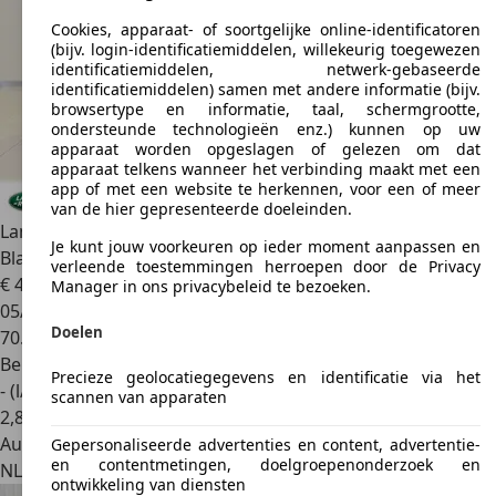
Cookies, apparaat- of soortgelijke online-identificatoren
(bijv. login-identificatiemiddelen, willekeurig toegewezen
identificatiemiddelen, netwerk-gebaseerde
identificatiemiddelen) samen met andere informatie (bijv.
browsertype en informatie, taal, schermgrootte,
ondersteunde technologieën enz.) kunnen op uw
apparaat worden opgeslagen of gelezen om dat
apparaat telkens wanneer het verbinding maakt met een
app of met een website te herkennen, voor een of meer
van de hier gepresenteerde doeleinden.
Land Rover Discovery
3.0 Si6 HSE Luxury | 22 Inch Gloss
Je kunt jouw voorkeuren op ieder moment aanpassen en
Black Wheels |
verleende toestemmingen herroepen door de Privacy
€ 49.950
Manager in ons privacybeleid te bezoeken.
05/2018
Doelen
70.229 km
Benzine
Precieze geolocatiegegevens en identificatie via het
- (l/100 km)
scannen van apparaten
2
,
8
Autobedrijf
Gepersonaliseerde advertenties en content, advertentie-
en contentmetingen, doelgroepenonderzoek en
NL 2181 HC
Hillegom
ontwikkeling van diensten