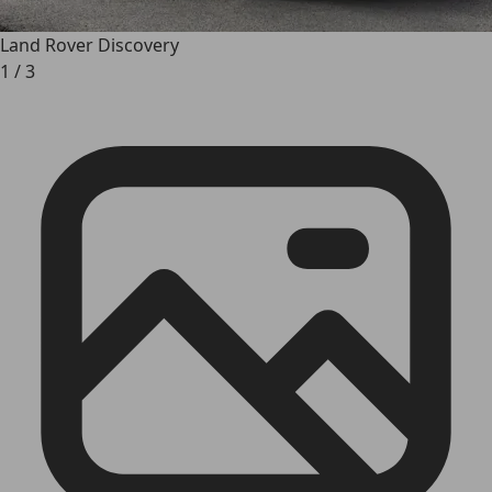
Land Rover Discovery
1
/
3