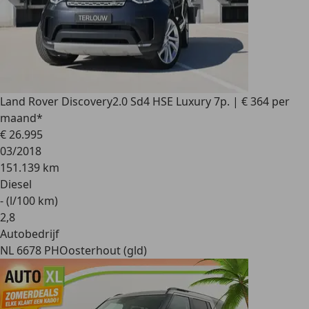
Land Rover Discovery
2.0 Sd4 HSE Luxury 7p. | € 364 per
maand*
€ 26.995
03/2018
151.139 km
Diesel
- (l/100 km)
2
,
8
Autobedrijf
NL 6678 PH
Oosterhout (gld)