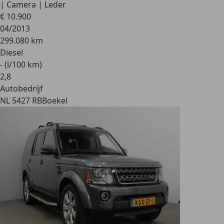
| Camera | Leder
€ 10.900
04/2013
299.080 km
Diesel
- (l/100 km)
2
,
8
Autobedrijf
NL 5427 RB
Boekel