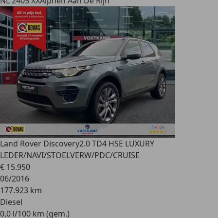
NL 2405 XX
Alphen Aan De Rijn
Land Rover Discovery
2.0 TD4 HSE LUXURY
LEDER/NAVI/STOELVERW/PDC/CRUISE
€ 15.950
06/2016
177.923 km
Diesel
0,0 l/100 km (gem.)