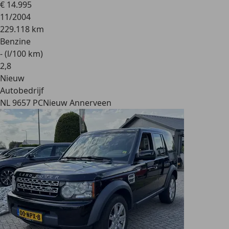
€ 14.995
11/2004
229.118 km
Benzine
- (l/100 km)
2
,
8
Nieuw
Autobedrijf
NL 9657 PC
Nieuw Annerveen