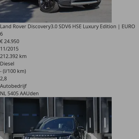
Land Rover Discovery
3.0 SDV6 HSE Luxury Edition | EURO
6
€ 24.950
11/2015
212.392 km
Diesel
- (l/100 km)
2
,
8
Autobedrijf
NL 5405 AA
Uden