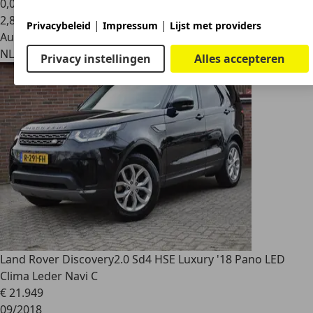
0,0 l/100 km (gem.)
2
,
8
|
|
Privacybeleid
Impressum
Lijst met providers
Autobedrijf
NL 7391 AL
Twello
Privacy instellingen
Alles accepteren
Land Rover Discovery
2.0 Sd4 HSE Luxury '18 Pano LED
Clima Leder Navi C
€ 21.949
09/2018