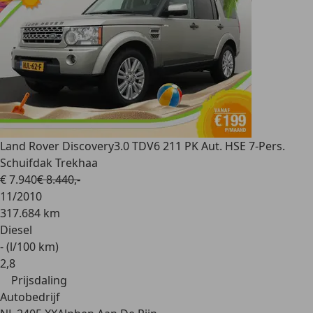
Land Rover Discovery
3.0 TDV6 211 PK Aut. HSE 7-Pers.
Schuifdak Trekhaa
€ 7.940
€ 8.440,-
11/2010
317.684 km
Diesel
- (l/100 km)
2
,
8
Prijsdaling
Autobedrijf