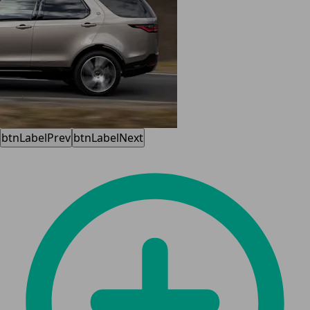
btnLabelPrev
btnLabelNext