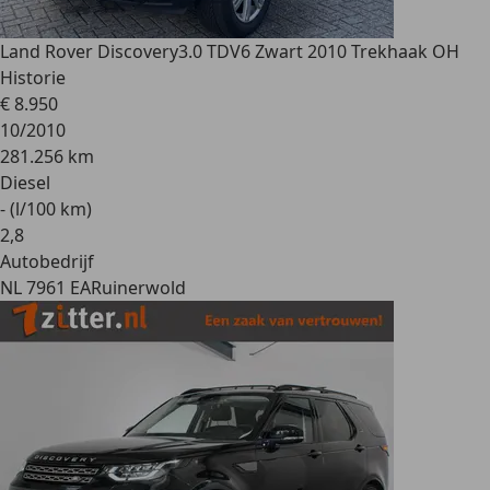
Land Rover Discovery
3.0 TDV6 Zwart 2010 Trekhaak OH
Historie
€ 8.950
10/2010
281.256 km
Diesel
- (l/100 km)
2
,
8
Autobedrijf
NL 7961 EA
Ruinerwold