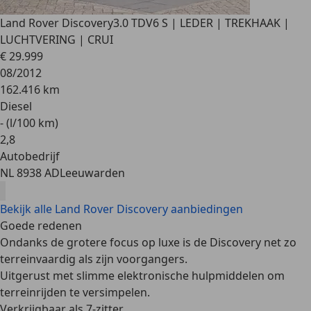
Land Rover Discovery
3.0 TDV6 S | LEDER | TREKHAAK |
LUCHTVERING | CRUI
€ 29.999
08/2012
162.416 km
Diesel
- (l/100 km)
2
,
8
Autobedrijf
NL 8938 AD
Leeuwarden
Bekijk alle Land Rover Discovery aanbiedingen
Goede redenen
Ondanks de grotere focus op luxe is de Discovery
net zo
terreinvaardig
als zijn voorgangers.
Uitgerust met slimme elektronische hulpmiddelen om
terreinrijden te versimpelen.
Verkrijgbaar als 7-zitter.