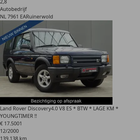
2
,
8
Autobedrijf
NL 7961 EA
Ruinerwold
Land Rover Discovery
4.0 V8 ES * BTW * LAGE KM *
YOUNGTIMER !!
€ 17.500
1
12/2000
139.138 km