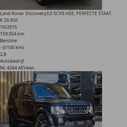
Land Rover Discovery
3.0 SCV6 HSE, PERFECTE STAAT.
€ 29.950
10/2015
159.054 km
Benzine
- (l/100 km)
2
,
8
Autobedrijf
NL 4264 AE
Veen