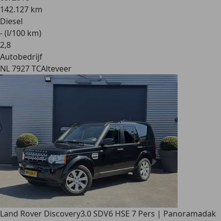
142.127 km
Diesel
- (l/100 km)
2
,
8
Autobedrijf
NL 7927 TC
Alteveer
Land Rover Discovery
3.0 SDV6 HSE 7 Pers | Panoramadak