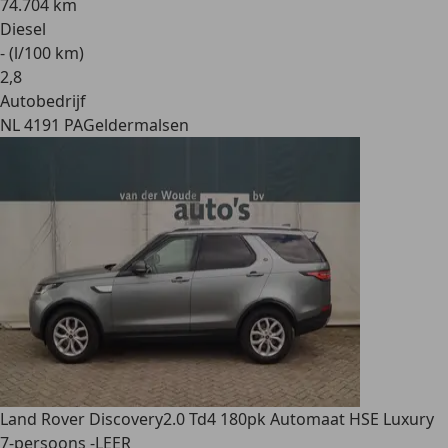
74.704 km
Diesel
- (l/100 km)
2
,
8
Autobedrijf
NL 4191 PA
Geldermalsen
Land Rover Discovery
2.0 Td4 180pk Automaat HSE Luxury
7-persoons -LEER