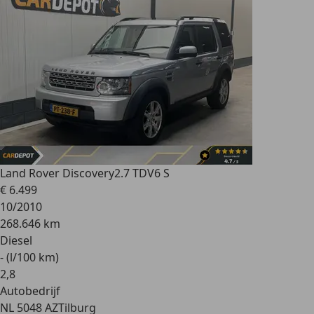
Land Rover Discovery
2.7 TDV6 S
€ 6.499
10/2010
268.646 km
Diesel
- (l/100 km)
2
,
8
Autobedrijf
NL 5048 AZ
Tilburg