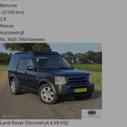
Benzine
- (l/100 km)
2
,
8
Nieuw
Autobedrijf
NL 3645 TA
Vinkeveen
Land Rover Discovery
4.4 V8 HSE