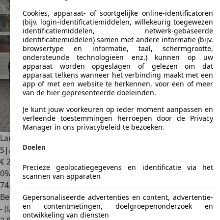
Cookies, apparaat- of soortgelijke online-identificatoren
(bijv. login-identificatiemiddelen, willekeurig toegewezen
identificatiemiddelen, netwerk-gebaseerde
identificatiemiddelen) samen met andere informatie (bijv.
browsertype en informatie, taal, schermgrootte,
ondersteunde technologieën enz.) kunnen op uw
apparaat worden opgeslagen of gelezen om dat
apparaat telkens wanneer het verbinding maakt met een
app of met een website te herkennen, voor een of meer
van de hier gepresenteerde doeleinden.
Je kunt jouw voorkeuren op ieder moment aanpassen en
verleende toestemmingen herroepen door de Privacy
Manager in ons privacybeleid te bezoeken.
Land Rover Discovery Sport
P200 2.0 R-Dynamic
Doelen
S|Automaat|Pano|Trekhaak|Leer|C
€ 29.450
Precieze geolocatiegegevens en identificatie via het
09/2019
scannen van apparaten
74.700 km
Benzine
Gepersonaliseerde advertenties en content, advertentie-
en contentmetingen, doelgroepenonderzoek en
- (l/100 km)
ontwikkeling van diensten