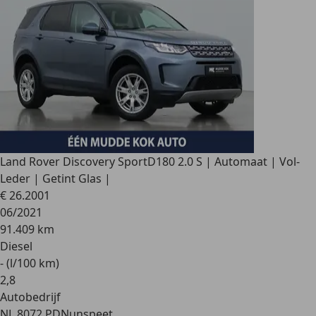
Land Rover Discovery Sport
D180 2.0 S | Automaat | Vol-
Leder | Getint Glas |
€ 26.200
1
06/2021
91.409 km
Diesel
- (l/100 km)
2
,
8
Autobedrijf
NL 8072 PD
Nunspeet