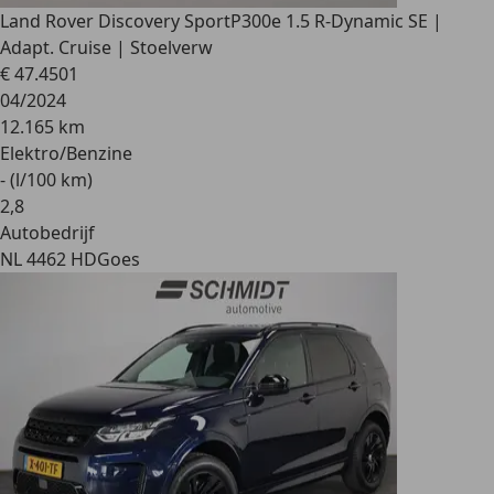
Land Rover Discovery Sport
P300e 1.5 R-Dynamic SE |
Adapt. Cruise | Stoelverw
€ 47.450
1
04/2024
12.165 km
Elektro/Benzine
- (l/100 km)
2
,
8
Autobedrijf
NL 4462 HD
Goes