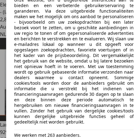
Elektro/Benzine
bieden en een verbeterde gebruikerservaring te
garanderen. Via deze uitgebreide functionaliteiten
- (l/100 km)
maken we het mogelijk om ons aanbod te personaliseren
2
,
8
- bijvoorbeeld om uw zoekopdrachten bij een later
Autobedrijf
bezoek voort te zetten, om u geschikte aanbiedingen in
uw regio te tonen of om gepersonaliseerde advertenties
NL 2941 CH
Lekkerkerk
en berichten te verstrekken en te evalueren. Wij slaan uw
e-mailadres lokaal op wanneer u dit opgeeft voor
opgeslagen zoekopdrachten, favoriete voertuigen of in
het kader van de prijsbeoordeling. Dit vergemakkelijkt
het gebruik van de website, omdat u bij latere bezoeken
niet opnieuw hoeft in te voeren. Met uw toestemming
wordt op gebruik gebaseerde informatie verzonden naar
dealers waarmee u contact opneemt. Sommige
cookies/tools worden door de aanbieders gebruikt om
informatie die u verstrekt bij het indienen van
financieringsaanvragen gedurende 30 dagen op te slaan
en deze binnen deze periode automatisch te
hergebruiken om nieuwe financieringsaanvragen in te
vullen. Zonder het gebruik van dergelijke cookies/tools
kunnen dergelijke uitgebreide functies geheel of
gedeeltelijk niet worden gebruikt.
Land Rover Discovery Sport
P300e 1.5 R-Dynamic S, SOH
92% | 20inch | Camera
We werken met 263 aanbieders.