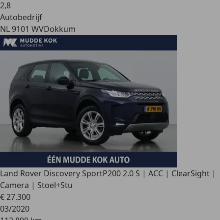
2
,
8
Autobedrijf
NL 9101 WV
Dokkum
Land Rover Discovery Sport
P200 2.0 S | ACC | ClearSight |
Camera | Stoel+Stu
€ 27.300
03/2020