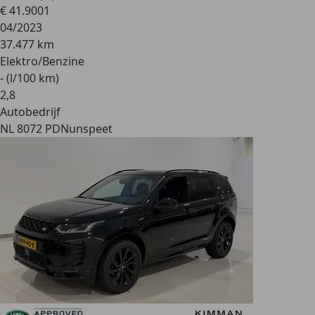
€ 41.900
1
04/2023
37.477 km
Elektro/Benzine
- (l/100 km)
2
,
8
Autobedrijf
NL 8072 PD
Nunspeet