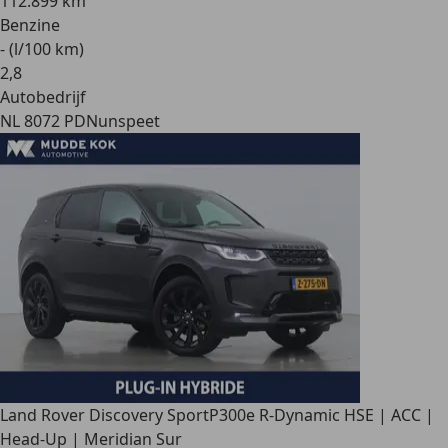
112.899 km
Benzine
- (l/100 km)
2
,
8
Autobedrijf
NL 8072 PD
Nunspeet
Land Rover Discovery Sport
P300e R-Dynamic HSE | ACC |
Head-Up | Meridian Sur