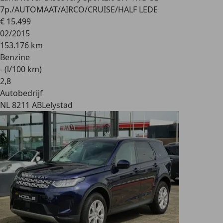
7p./AUTOMAAT/AIRCO/CRUISE/HALF LEDE
€ 15.499
02/2015
153.176 km
Benzine
- (l/100 km)
2
,
8
Autobedrijf
NL 8211 AB
Lelystad