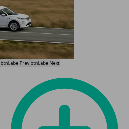
btnLabelPrev
btnLabelNext