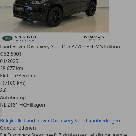
Land Rover Discovery Sport
1.5 P270e PHEV S Edition
€ 52.500
1
01/2025
28.677 km
Elektro/Benzine
- (l/100 km)
2
,
8
Autobedrijf
NL 2181 HC
Hillegom
Bekijk alle Land Rover Discovery Sport aanbiedingen
Goede redenen
De Discovery Sport heeft
7 zitplaatsen
, al zijn de laatste