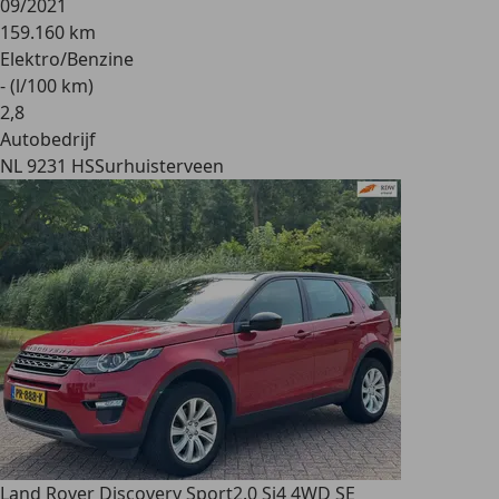
09/2021
159.160 km
Elektro/Benzine
- (l/100 km)
2
,
8
Autobedrijf
NL 9231 HS
Surhuisterveen
Land Rover Discovery Sport
2.0 Si4 4WD SE