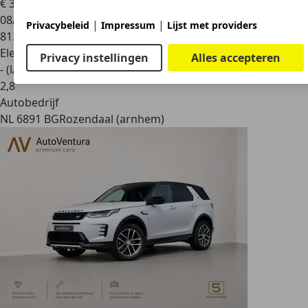
€ 32.500
1
08/2023
|
|
Privacybeleid
Impressum
Lijst met providers
81.515 km
Elektro/Benzine
Privacy instellingen
Alles accepteren
- (l/100 km)
2
,
8
Autobedrijf
NL 6891 BG
Rozendaal (arnhem)