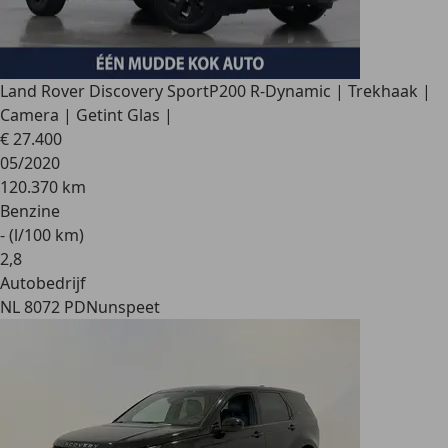
Land Rover Discovery Sport
P200 R-Dynamic | Trekhaak |
Camera | Getint Glas |
€ 27.400
05/2020
120.370 km
Benzine
- (l/100 km)
2
,
8
Autobedrijf
NL 8072 PD
Nunspeet