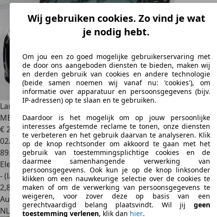
Wij gebruiken cookies. Zo vind je wat
je nodig hebt.
Om jou een zo goed mogelijke gebruikerservaring met
de door ons aangeboden diensten te bieden, maken wij
en derden gebruik van cookies en andere technologie
(beide samen noemen wij vanaf nu: 'cookies'), om
informatie over apparatuur en persoonsgegevens (bijv.
IP-adressen) op te slaan en te gebruiken.
Land Rover Discovery Sport
P300e R-DYNAMIC SE /
MEMORY / LEDER / TREKHAAK / 2
Daardoor is het mogelijk om op jouw persoonlijke
interesses afgestemde reclame te tonen, onze diensten
€ 29.900
te verbeteren en het gebruik daarvan te analyseren. Klik
02/2021
op de knop rechtsonder om akkoord te gaan met het
89.490 km
gebruik van toestemmingsplichtige cookies en de
daarmee samenhangende verwerking van
Elektro/Benzine
persoonsgegevens. Ook kun je op de knop linksonder
- (l/100 km)
klikken om een nauwkeurige selectie over de cookies te
2
,
8
maken of om de verwerking van persoonsgegevens te
weigeren, voor zover deze op basis van een
Autobedrijf
gerechtvaardigd belang plaatsvindt. Wil jij
geen
NL 3846 CL
Harderwijk
toestemming verlenen
, klik dan
hier
.