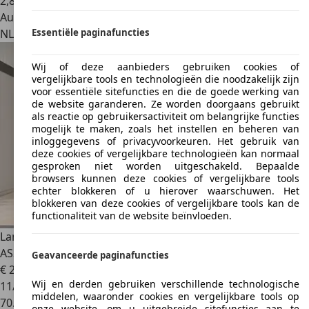
2
,
8
Autobedrijf
NL 7963 AD
Essentiële paginafuncties
Ruinen
Wij of deze aanbieders gebruiken cookies of
vergelijkbare tools en technologieën die noodzakelijk zijn
voor essentiële sitefuncties en die de goede werking van
de website garanderen. Ze worden doorgaans gebruikt
als reactie op gebruikersactiviteit om belangrijke functies
mogelijk te maken, zoals het instellen en beheren van
inloggegevens of privacyvoorkeuren. Het gebruik van
deze cookies of vergelijkbare technologieën kan normaal
gesproken niet worden uitgeschakeld. Bepaalde
browsers kunnen deze cookies of vergelijkbare tools
echter blokkeren of u hierover waarschuwen. Het
blokkeren van deze cookies of vergelijkbare tools kan de
functionaliteit van de website beïnvloeden.
Land Rover Discovery Sport
R DYNAMIC|PANO|LANE
ASSIST|MEMORY
Geavanceerde paginafuncties
€ 28.985
Wij en derden gebruiken verschillende technologische
11/2020
middelen, waaronder cookies en vergelijkbare tools op
70.934 km
onze website, om u uitgebreide sitefuncties aan te