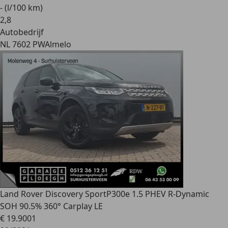
- (l/100 km)
2
,
8
Autobedrijf
NL 7602 PW
Almelo
Land Rover Discovery Sport
P300e 1.5 PHEV R-Dynamic
SOH 90.5% 360° Carplay LE
€ 19.900
1