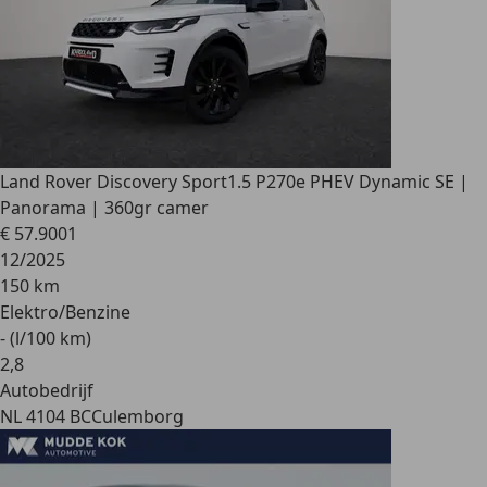
Land Rover Discovery Sport
1.5 P270e PHEV Dynamic SE |
Panorama | 360gr camer
€ 57.900
1
12/2025
150 km
Elektro/Benzine
- (l/100 km)
2
,
8
Autobedrijf
NL 4104 BC
Culemborg