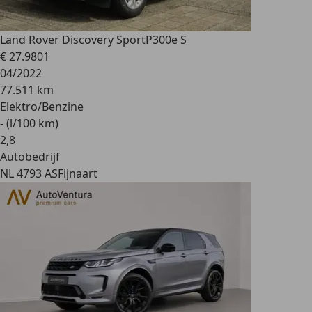
Land Rover Discovery Sport
P300e S
€ 27.980
1
04/2022
77.511 km
Elektro/Benzine
- (l/100 km)
2
,
8
Autobedrijf
NL 4793 AS
Fijnaart