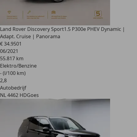
Land Rover Discovery Sport
1.5 P300e PHEV Dynamic |
Adapt. Cruise | Panorama
€ 34.950
1
06/2021
55.817 km
Elektro/Benzine
- (l/100 km)
2
,
8
Autobedrijf
NL 4462 HD
Goes