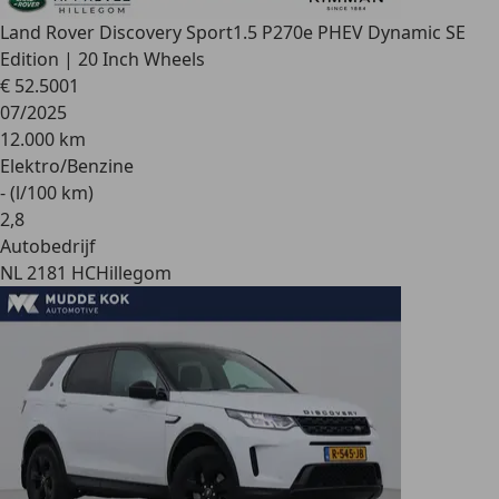
Land Rover Discovery Sport
1.5 P270e PHEV Dynamic SE
Edition | 20 Inch Wheels
€ 52.500
1
07/2025
12.000 km
Elektro/Benzine
- (l/100 km)
2
,
8
Autobedrijf
NL 2181 HC
Hillegom