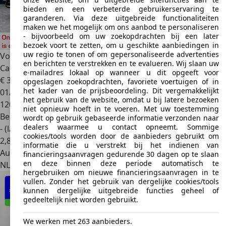
bieden en een verbeterde gebruikerservaring te
garanderen. Via deze uitgebreide functionaliteiten
maken we het mogelijk om ons aanbod te personaliseren
- bijvoorbeeld om uw zoekopdrachten bij een later
bezoek voort te zetten, om u geschikte aanbiedingen in
uw regio te tonen of om gepersonaliseerde advertenties
Volkswagen Tiguan Allspace
1.5 TSI Life Business 7p. |
en berichten te verstrekken en te evalueren. Wij slaan uw
Camera | Keyless | Erg
e-mailadres lokaal op wanneer u dit opgeeft voor
€ 32.950
1
opgeslagen zoekopdrachten, favoriete voertuigen of in
het kader van de prijsbeoordeling. Dit vergemakkelijkt
01/2023
het gebruik van de website, omdat u bij latere bezoeken
120.432 km
niet opnieuw hoeft in te voeren. Met uw toestemming
Benzine
wordt op gebruik gebaseerde informatie verzonden naar
dealers waarmee u contact opneemt. Sommige
- (l/100 km)
cookies/tools worden door de aanbieders gebruikt om
2
,
8
informatie die u verstrekt bij het indienen van
Autobedrijf
financieringsaanvragen gedurende 30 dagen op te slaan
en deze binnen deze periode automatisch te
NL 7831 CC
Nieuw-weerdinge
hergebruiken om nieuwe financieringsaanvragen in te
vullen. Zonder het gebruik van dergelijke cookies/tools
kunnen dergelijke uitgebreide functies geheel of
gedeeltelijk niet worden gebruikt.
We werken met 263 aanbieders.