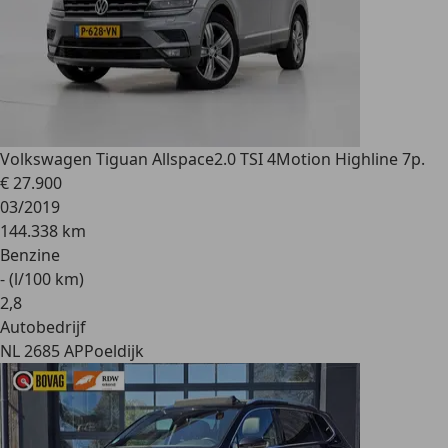
Volkswagen Tiguan Allspace
2.0 TSI 4Motion Highline 7p.
€ 27.900
03/2019
144.338 km
Benzine
- (l/100 km)
2
,
8
Autobedrijf
NL 2685 AP
Poeldijk