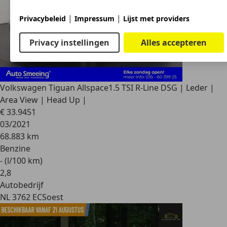
|
|
Privacybeleid
Impressum
Lijst met providers
Privacy instellingen
Alles accepteren
Volkswagen Tiguan Allspace
1.5 TSI R-Line DSG | Leder |
Area View | Head Up |
€ 33.945
1
03/2021
68.883 km
Benzine
- (l/100 km)
2
,
8
Autobedrijf
NL 3762 EC
Soest