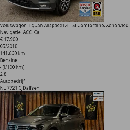
Volkswagen Tiguan Allspace
1.4 TSI Comfortline, Xenon/led,
Navigatie, ACC, Ca
€ 17.900
05/2018
141.860 km
Benzine
- (l/100 km)
2
,
8
Autobedrijf
NL 7721 CJ
Dalfsen