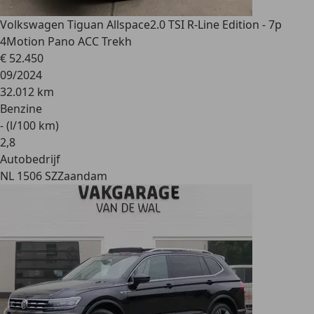
Volkswagen Tiguan Allspace
2.0 TSI R-Line Edition - 7p
4Motion Pano ACC Trekh
€ 52.450
09/2024
32.012 km
Benzine
- (l/100 km)
2
,
8
Autobedrijf
NL 1506 SZ
Zaandam