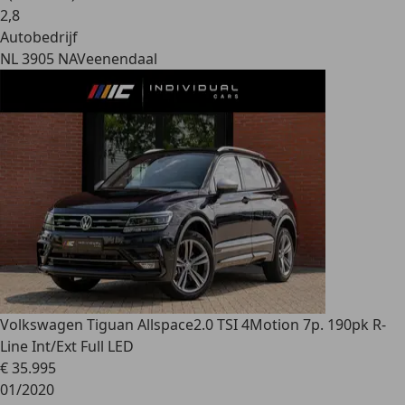
2
,
8
Autobedrijf
NL 3905 NA
Veenendaal
Volkswagen Tiguan Allspace
2.0 TSI 4Motion 7p. 190pk R-
Line Int/Ext Full LED
€ 35.995
01/2020