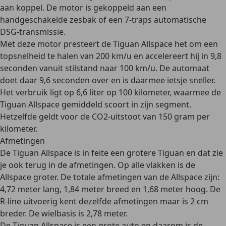
aan koppel. De motor is gekoppeld aan een
handgeschakelde zesbak of een 7-traps automatische
DSG-transmissie.
Met deze motor presteert de Tiguan Allspace het om een
topsnelheid te halen van 200 km/u en accelereert hij in 9,8
seconden vanuit stilstand naar 100 km/u. De automaat
doet daar 9,6 seconden over en is daarmee ietsje sneller.
Het verbruik ligt op 6,6 liter op 100 kilometer, waarmee de
Tiguan Allspace gemiddeld scoort in zijn segment.
Hetzelfde geldt voor de CO2-uitstoot van 150 gram per
kilometer.
Afmetingen
De Tiguan Allspace is in feite een grotere Tiguan en dat zie
je ook terug in de afmetingen.
Op alle vlakken is de
Allspace groter
. De totale afmetingen van de Allspace zijn:
4,72 meter lang, 1,84 meter breed en 1,68 meter hoog. De
R-line uitvoerig kent dezelfde afmetingen maar is 2 cm
breder. De wielbasis is 2,78 meter.
De Tiguan Allspace is een grote auto en daarom is de