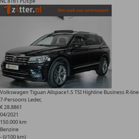
NL 8161 PD
Epe
Volkswagen Tiguan Allspace
1.5 TSI Highline Business R-line
7-Persoons Leder,
€ 28.886
1
04/2021
150.000 km
Benzine
- (l/100 km)