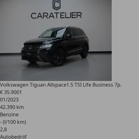
Volkswagen Tiguan Allspace
1.5 TSI Life Business 7p.
€ 35.900
1
01/2023
42.390 km
Benzine
- (l/100 km)
2
,
8
Autobedrijf