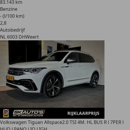
83.143 km
Benzine
- (l/100 km)
2
,
8
Autobedrijf
NL 6003 DH
Weert
Volkswagen Tiguan Allspace
2.0 TSI 4M. HL BUS R l 7PER l
HUD l PANO l IQ LIGH