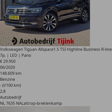
Volkswagen Tiguan Allspace
1.5 TSI Highline Business R-line
7p. | LED | Pano
€ 29.950
06/2020
148.609 km
Benzine
- (l/100 km)
2
,
8
Autobedrijf
NL 7635 NA
Lattrop-breklenkamp