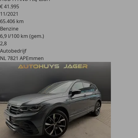
€ 41.995
11/2021
65.406 km
Benzine
6,9 l/100 km (gem.)
2
,
8
Autobedrijf
NL 7821 AP
Emmen