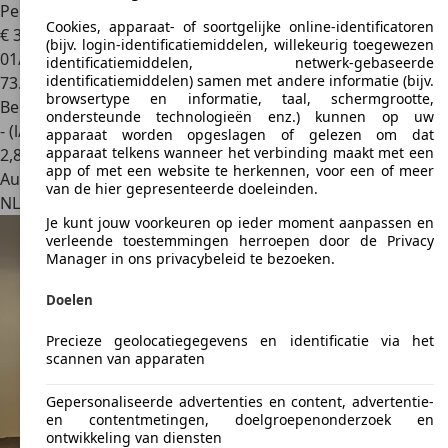
Persoons | Panoramadak |
Cookies, apparaat- of soortgelijke online-identificatoren
€ 31.945
1
(bijv. login-identificatiemiddelen, willekeurig toegewezen
01/2021
identificatiemiddelen, netwerk-gebaseerde
identificatiemiddelen) samen met andere informatie (bijv.
73.275 km
browsertype en informatie, taal, schermgrootte,
Benzine
ondersteunde technologieën enz.) kunnen op uw
- (l/100 km)
apparaat worden opgeslagen of gelezen om dat
apparaat telkens wanneer het verbinding maakt met een
2
,
8
app of met een website te herkennen, voor een of meer
Autobedrijf
van de hier gepresenteerde doeleinden.
NL 3762 EC
Soest
Je kunt jouw voorkeuren op ieder moment aanpassen en
verleende toestemmingen herroepen door de Privacy
Manager in ons privacybeleid te bezoeken.
Doelen
Precieze geolocatiegegevens en identificatie via het
scannen van apparaten
Gepersonaliseerde advertenties en content, advertentie-
en contentmetingen, doelgroepenonderzoek en
ontwikkeling van diensten