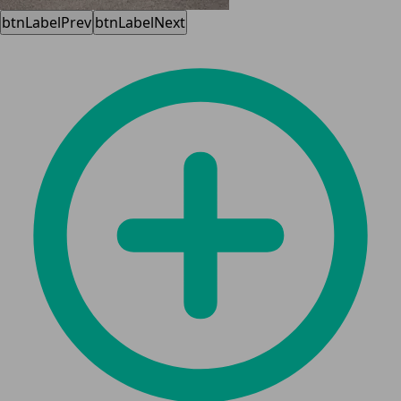
btnLabelPrev
btnLabelNext