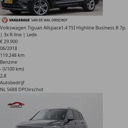
Volkswagen Tiguan Allspace
1.4 TSI Highline Business R 7p.
| 3x R-line | Lede
€ 29.900
06/2018
119.248 km
Benzine
- (l/100 km)
2
,
8
Autobedrijf
NL 5688 DP
Oirschot