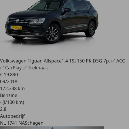
Volkswagen Tiguan Allspace
1.4 TSI 150 PK DSG 7p. ✅ ACC
✅ CarPlay ✅ Trekhaak
€ 19.890
09/2018
172.338 km
Benzine
- (l/100 km)
2
,
8
Autobedrijf
NL 1741 NA
Schagen