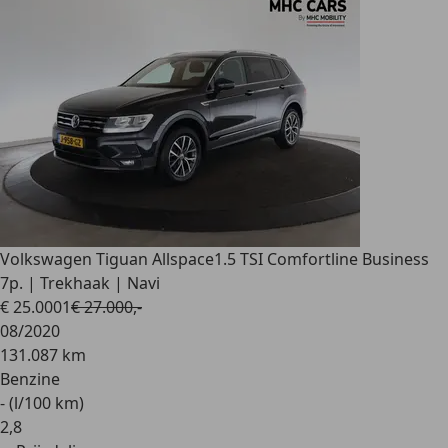
Volkswagen Tiguan Allspace
1.5 TSI Comfortline Business
7p. | Trekhaak | Navi
€ 25.000
1
€ 27.000,-
08/2020
131.087 km
Benzine
- (l/100 km)
2
,
8