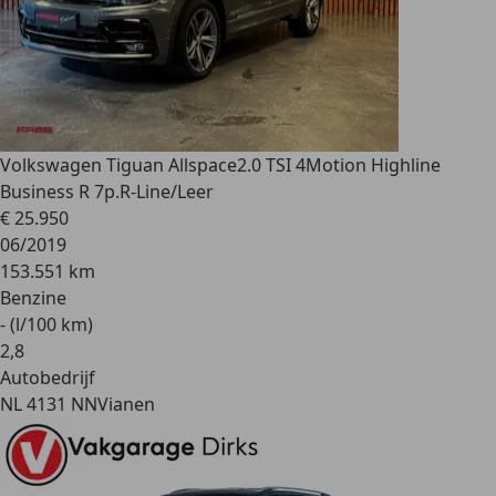
Volkswagen Tiguan Allspace
2.0 TSI 4Motion Highline
Business R 7p.R-Line/Leer
€ 25.950
06/2019
153.551 km
Benzine
- (l/100 km)
2
,
8
Autobedrijf
NL 4131 NN
Vianen