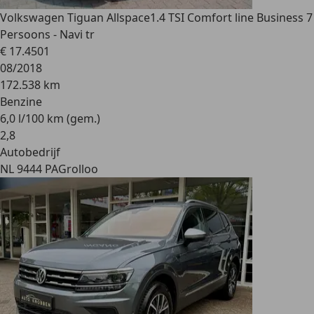
Volkswagen Tiguan Allspace
1.4 TSI Comfort line Business 7
Persoons - Navi tr
€ 17.450
1
08/2018
172.538 km
Benzine
6,0 l/100 km (gem.)
2
,
8
Autobedrijf
NL 9444 PA
Grolloo