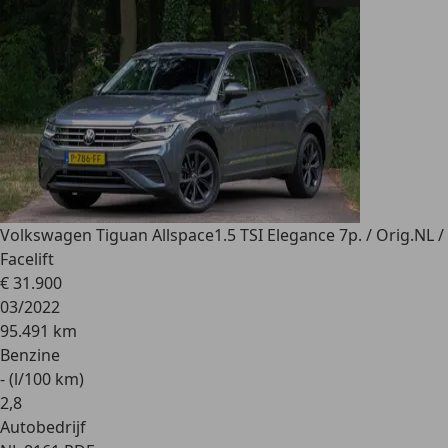
Volkswagen Tiguan Allspace
1.5 TSI Elegance 7p. / Orig.NL /
Facelift
€ 31.900
03/2022
95.491 km
Benzine
- (l/100 km)
2
,
8
Autobedrijf