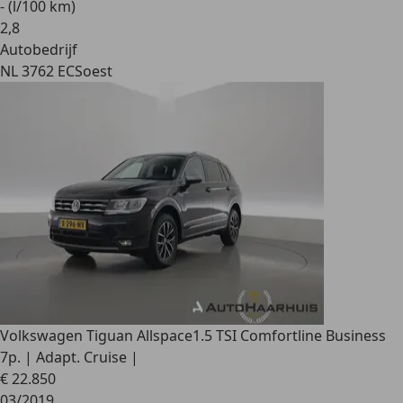
- (l/100 km)
2
,
8
Autobedrijf
NL 3762 EC
Soest
Volkswagen Tiguan Allspace
1.5 TSI Comfortline Business
7p. | Adapt. Cruise |
€ 22.850
03/2019