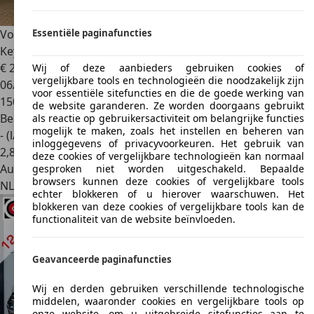
Volkswagen Tiguan Allspace
Essentiële paginafuncties
1.4 TSI Business 7p.
Keyless|Camera
€ 22.749
Wij of deze aanbieders gebruiken cookies of
vergelijkbare tools en technologieën die noodzakelijk zijn
06/2018
voor essentiële sitefuncties en die de goede werking van
150.624 km
de website garanderen. Ze worden doorgaans gebruikt
Benzine
als reactie op gebruikersactiviteit om belangrijke functies
mogelijk te maken, zoals het instellen en beheren van
- (l/100 km)
inloggegevens of privacyvoorkeuren. Het gebruik van
2
,
8
deze cookies of vergelijkbare technologieën kan normaal
Autobedrijf
gesproken niet worden uitgeschakeld. Bepaalde
browsers kunnen deze cookies of vergelijkbare tools
NL 5628 CH
Eindhoven
echter blokkeren of u hierover waarschuwen. Het
blokkeren van deze cookies of vergelijkbare tools kan de
functionaliteit van de website beïnvloeden.
Geavanceerde paginafuncties
Wij en derden gebruiken verschillende technologische
middelen, waaronder cookies en vergelijkbare tools op
onze website, om u uitgebreide sitefuncties aan te