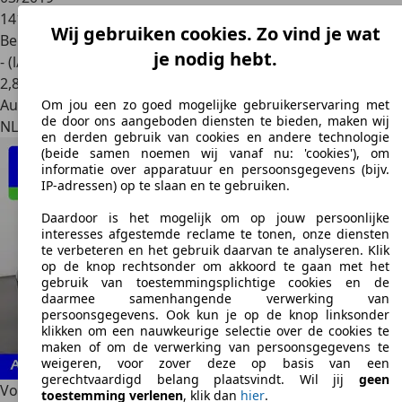
141.918 km
Wij gebruiken cookies. Zo vind je wat
Benzine
je nodig hebt.
- (l/100 km)
2
,
8
Autobedrijf
Om jou een zo goed mogelijke gebruikerservaring met
de door ons aangeboden diensten te bieden, maken wij
NL 7678 VC
Geesteren Ov
en derden gebruik van cookies en andere technologie
(beide samen noemen wij vanaf nu: 'cookies'), om
informatie over apparatuur en persoonsgegevens (bijv.
IP-adressen) op te slaan en te gebruiken.
Daardoor is het mogelijk om op jouw persoonlijke
interesses afgestemde reclame te tonen, onze diensten
te verbeteren en het gebruik daarvan te analyseren. Klik
op de knop rechtsonder om akkoord te gaan met het
gebruik van toestemmingsplichtige cookies en de
daarmee samenhangende verwerking van
persoonsgegevens. Ook kun je op de knop linksonder
klikken om een nauwkeurige selectie over de cookies te
maken of om de verwerking van persoonsgegevens te
weigeren, voor zover deze op basis van een
gerechtvaardigd belang plaatsvindt. Wil jij
geen
Volkswagen Tiguan Allspace
1.5 TSI Highline DSG | 7
toestemming verlenen
, klik dan
hier
.