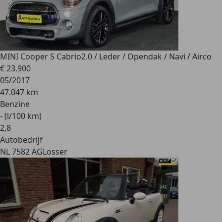
MINI Cooper S Cabrio
2.0 / Leder / Opendak / Navi / Airco
€ 23.900
05/2017
47.047 km
Benzine
- (l/100 km)
2
,
8
Autobedrijf
NL 7582 AG
Losser