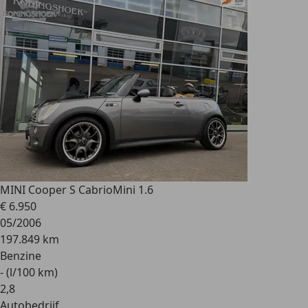
MINI Cooper S Cabrio
Mini 1.6
€ 6.950
05/2006
197.849 km
Benzine
- (l/100 km)
2
,
8
Autobedrijf