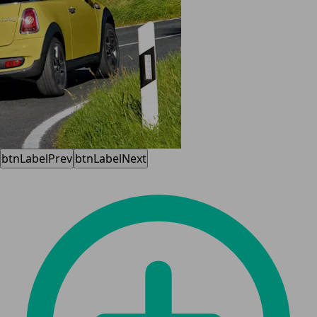
btnLabelPrev
btnLabelNext