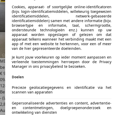
Cookies, apparaat- of soortgelijke online-identificatoren
(bijv. login-identificatiemiddelen, willekeurig toegewezen
identificatiemiddelen, netwerk-gebaseerde
identificatiemiddelen) samen met andere informatie (bijv.
browsertype en informatie, taal, schermgrootte,
ondersteunde technologieën enz.) kunnen op uw
apparaat worden opgeslagen of gelezen om dat
apparaat telkens wanneer het verbinding maakt met een
app of met een website te herkennen, voor een of meer
van de hier gepresenteerde doeleinden.
Je kunt jouw voorkeuren op ieder moment aanpassen en
MINI Cooper S Cabrio
1.6 HIGHGATE|H&K|Lederen
verleende toestemmingen herroepen door de Privacy
Manager in ons privacybeleid te bezoeken.
bekleding|NAVI
€ 9.490
Doelen
09/2012
128.589 km
Precieze geolocatiegegevens en identificatie via het
Benzine
scannen van apparaten
- (l/100 km)
Gepersonaliseerde advertenties en content, advertentie-
2
,
8
en contentmetingen, doelgroepenonderzoek en
Autobedrijf
ontwikkeling van diensten