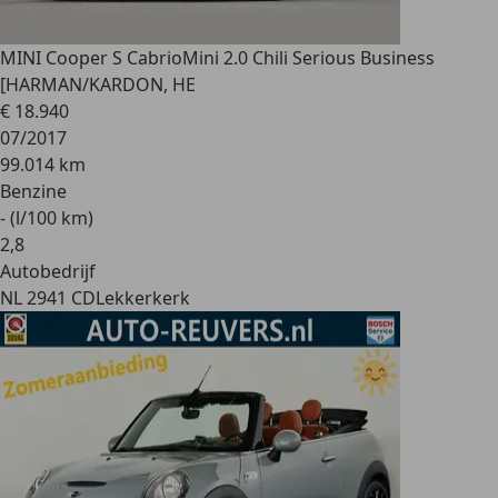
MINI Cooper S Cabrio
Mini 2.0 Chili Serious Business
[HARMAN/KARDON, HE
€ 18.940
07/2017
99.014 km
Benzine
- (l/100 km)
2
,
8
Autobedrijf
NL 2941 CD
Lekkerkerk