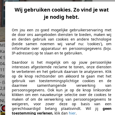
Wij gebruiken cookies. Zo vind je wat
je nodig hebt.
Om jou een zo goed mogelijke gebruikerservaring met
de door ons aangeboden diensten te bieden, maken wij
en derden gebruik van cookies en andere technologie
(beide samen noemen wij vanaf nu: 'cookies'), om
MINI Cooper S Cabrio
1.6 Chili | Xenon | Carplay | Harman-
informatie over apparatuur en persoonsgegevens (bijv.
Kardon
IP-adressen) op te slaan en te gebruiken.
€ 5.940
Daardoor is het mogelijk om op jouw persoonlijke
04/2006
interesses afgestemde reclame te tonen, onze diensten
117.412 km
te verbeteren en het gebruik daarvan te analyseren. Klik
Benzine
op de knop rechtsonder om akkoord te gaan met het
gebruik van toestemmingsplichtige cookies en de
- (l/100 km)
daarmee samenhangende verwerking van
2
,
8
persoonsgegevens. Ook kun je op de knop linksonder
Autobedrijf
klikken om een nauwkeurige selectie over de cookies te
maken of om de verwerking van persoonsgegevens te
NL 8013 PT
Zwolle
weigeren, voor zover deze op basis van een
gerechtvaardigd belang plaatsvindt. Wil jij
geen
toestemming verlenen
, klik dan
hier
.