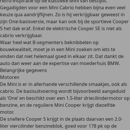
retro-inspiratie op de klassieke Mini
van destijds.
Gegadigden voor een Mini Cabrio hebben bijna even
veel
keuze qua aandrijflijnen
. Zo is hij verkrijgbaar geweest in
zijn One-basisversie, maar kan ook bij de sportieve Cooper
S het dak eraf. Enkel de elektrische Cooper SE is niet als
cabrio verkrijgbaar.
Waar heel wat B-segmenters beknibbelen op
bouwkwaliteit, moet je in een Mini zoeken om iets te
vinden dat niet helemaal goed in elkaar zit. Dat dankt de
auto dan weer aan de
expertise van moederhuis BMW
.
Belangrijke gegevens
Motoren
De Mini is er in
allerhande verschillende smaakjes
, ook als
cabrio. De basisuitvoering wordt bijvoorbeeld aangeduid
als ‘One’ en beschikt over een 1.5-liter driecilindermotor op
benzine, en de reguliere Mini Cooper krijgt diezelfde
motor.
De snellere Cooper S krijgt in de plaats daarvan een
2.0-
liter viercilinder benzineblok
, goed voor 178 pk op de