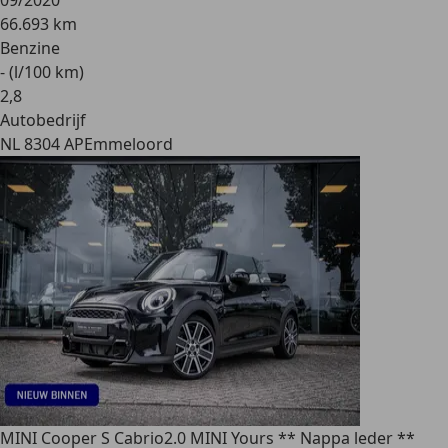
09/2020
66.693 km
Benzine
- (l/100 km)
2
,
8
Autobedrijf
NL 8304 AP
Emmeloord
MINI Cooper S Cabrio
2.0 MINI Yours ** Nappa leder **