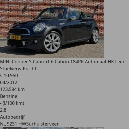
MINI Cooper S Cabrio
1.6 Cabrio 184PK Automaat HK Leer
Stoelverw Pdc Cl
€ 10.950
04/2012
123.584 km
Benzine
- (l/100 km)
2
,
8
Autobedrijf
NL 9231 HW
Surhuisterveen