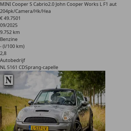
MINI Cooper S Cabrio
2.0 John Cooper Works L F1 aut
204pk/Camera/Hk/Hea
€ 49.750
1
09/2025
9.752 km
Benzine
- (l/100 km)
2
,
8
Autobedrijf
NL 5161 CD
Sprang-capelle