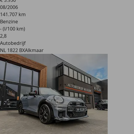
€ 5.950
08/2006
141.707 km
Benzine
- (l/100 km)
2
,
8
Autobedrijf
NL 1822 BX
Alkmaar