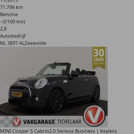
11/2015
71.796 km
Benzine
- (l/100 km)
2
,
8
Autobedrijf
NL 3897 AL
Zeewolde
MINI Cooper S Cabrio
2.0 Serious Business | Keyless