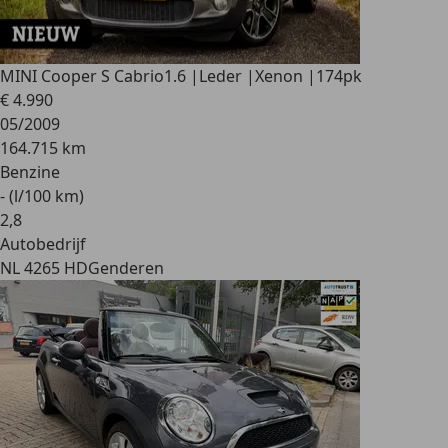
MINI Cooper S Cabrio
1.6 |Leder |Xenon |174pk
€ 4.990
05/2009
164.715 km
Benzine
- (l/100 km)
2
,
8
Autobedrijf
NL 4265 HD
Genderen