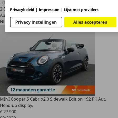
- (l/100 km)
2
,
8
|
|
Privacybeleid
Impressum
Lijst met providers
Autobedrijf
NL 4191 CL
Geldermalsen
Privacy instellingen
Alles accepteren
MINI Cooper S Cabrio
2.0 Sidewalk Edition 192 PK Aut.
Head-up display,
€ 27.900