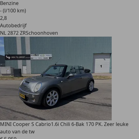
Benzine
- (l/100 km)
2
,
8
Autobedrijf
NL 2872 ZR
Schoonhoven
MINI Cooper S Cabrio
1.6i Chili 6-Bak 170 PK. Zeer leuke
auto van de tw