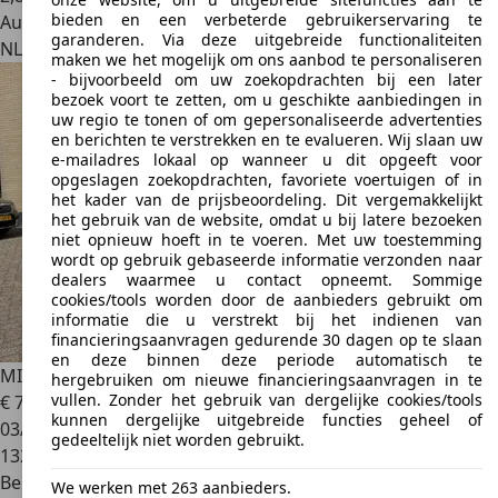
bieden en een verbeterde gebruikerservaring te
Autobedrijf
garanderen. Via deze uitgebreide functionaliteiten
NL 3768 HM
Soest
maken we het mogelijk om ons aanbod te personaliseren
- bijvoorbeeld om uw zoekopdrachten bij een later
bezoek voort te zetten, om u geschikte aanbiedingen in
uw regio te tonen of om gepersonaliseerde advertenties
en berichten te verstrekken en te evalueren. Wij slaan uw
e-mailadres lokaal op wanneer u dit opgeeft voor
opgeslagen zoekopdrachten, favoriete voertuigen of in
het kader van de prijsbeoordeling. Dit vergemakkelijkt
het gebruik van de website, omdat u bij latere bezoeken
niet opnieuw hoeft in te voeren. Met uw toestemming
wordt op gebruik gebaseerde informatie verzonden naar
dealers waarmee u contact opneemt. Sommige
cookies/tools worden door de aanbieders gebruikt om
informatie die u verstrekt bij het indienen van
financieringsaanvragen gedurende 30 dagen op te slaan
en deze binnen deze periode automatisch te
MINI Cooper S Cabrio
Mini 1.6 Chili, Leer, Navi , 184 pk !
hergebruiken om nieuwe financieringsaanvragen in te
vullen. Zonder het gebruik van dergelijke cookies/tools
€ 7.950
kunnen dergelijke uitgebreide functies geheel of
03/2011
gedeeltelijk niet worden gebruikt.
132.321 km
Benzine
We werken met 263 aanbieders.