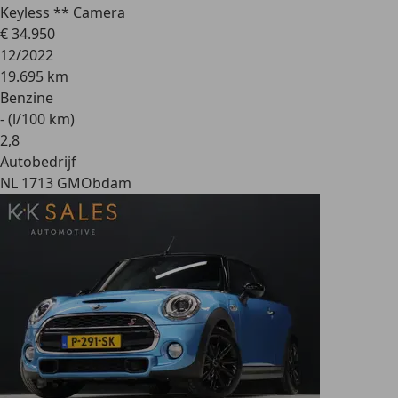
Keyless ** Camera
€ 34.950
12/2022
19.695 km
Benzine
- (l/100 km)
2
,
8
Autobedrijf
NL 1713 GM
Obdam