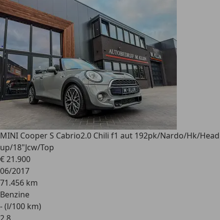
MINI Cooper S Cabrio
2.0 Chili f1 aut 192pk/Nardo/Hk/Head
up/18"Jcw/Top
€ 21.900
06/2017
71.456 km
Benzine
- (l/100 km)
2
,
8