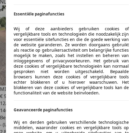
NL 4762 AP
Zevenbergen
Essentiële paginafuncties
Wij of deze aanbieders gebruiken cookies of
vergelijkbare tools en technologieën die noodzakelijk zijn
voor essentiële sitefuncties en die de goede werking van
de website garanderen. Ze worden doorgaans gebruikt
als reactie op gebruikersactiviteit om belangrijke functies
mogelijk te maken, zoals het instellen en beheren van
inloggegevens of privacyvoorkeuren. Het gebruik van
deze cookies of vergelijkbare technologieën kan normaal
gesproken niet worden uitgeschakeld. Bepaalde
browsers kunnen deze cookies of vergelijkbare tools
echter blokkeren of u hierover waarschuwen. Het
blokkeren van deze cookies of vergelijkbare tools kan de
MINI Cooper S Cabrio
1.6 Chili
functionaliteit van de website beïnvloeden.
€ 9.950
12/2013
146.971 km
Geavanceerde paginafuncties
Benzine
Wij en derden gebruiken verschillende technologische
- (l/100 km)
middelen, waaronder cookies en vergelijkbare tools op
2
,
8
onze website, om u uitgebreide sitefuncties aan te