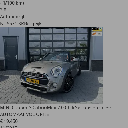
- (l/100 km)
2
,
8
Autobedrijf
NL 5571 KR
Bergeijk
MINI Cooper S Cabrio
Mini 2.0 Chili Serious Business
AUTOMAAT VOL OPTIE
€ 19.450