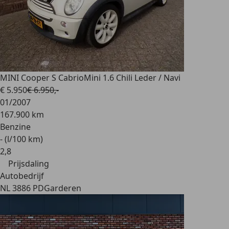
MINI Cooper S Cabrio
Mini 1.6 Chili Leder / Navi
€ 5.950
€ 6.950,-
01/2007
167.900 km
Benzine
- (l/100 km)
2
,
8
Prijsdaling
Autobedrijf
NL 3886 PD
Garderen