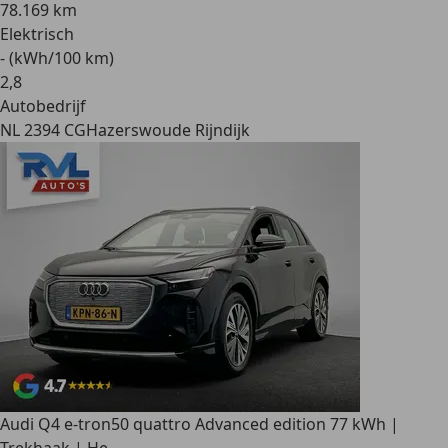
78.169 km
Elektrisch
- (kWh/100 km)
2
,
8
Autobedrijf
NL 2394 CG
Hazerswoude Rijndijk
Audi Q4 e-tron
50 quattro Advanced edition 77 kWh |