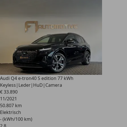
Audi Q4 e-tron
40 S edition 77 kWh
Keyless|Leder|HuD|Camera
€ 33.890
11/2021
50.807 km
Elektrisch
- (kWh/100 km)
2
,
8