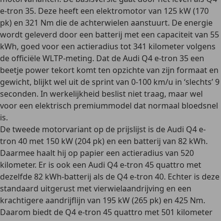
e-tron 35
. Deze heeft een elektromotor van 125 kW (170
pk) en 321 Nm die de achterwielen aanstuurt. De energie
wordt geleverd door een batterij met een capaciteit van 55
kWh, goed voor een
actieradius tot 341 kilometer
volgens
de officiële WLTP-meting. Dat de Audi Q4 e-tron 35 een
beetje power tekort komt ten opzichte van zijn formaat en
gewicht, blijkt wel uit de sprint van 0-100 km/u in ‘slechts’ 9
seconden. In werkelijkheid beslist niet traag, maar wel
voor een elektrisch premiummodel dat normaal bloedsnel
is.
De tweede motorvariant op de prijslijst is de
Audi Q4 e-
tron 40
met 150 kW (204 pk) en een batterij van 82 kWh.
Daarmee haalt hij op papier een actieradius van
520
kilometer
. Er is ook een
Audi Q4 e-tron 45 quattro
met
dezelfde 82 kWh-batterij als de Q4 e-tron 40. Echter is deze
standaard uitgerust met
vierwielaandrijving
en een
krachtigere aandrijflijn van 195 kW (265 pk) en 425 Nm.
Daarom biedt de Q4 e-tron 45 quattro met 501 kilometer