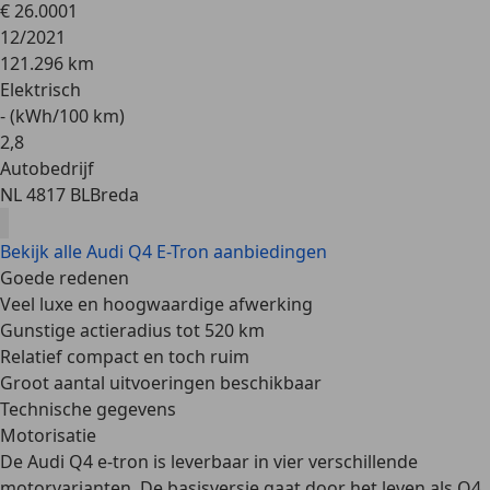
€ 26.000
1
12/2021
121.296 km
Elektrisch
- (kWh/100 km)
2
,
8
Autobedrijf
NL 4817 BL
Breda
Bekijk alle Audi Q4 E-Tron aanbiedingen
Goede redenen
Veel luxe en hoogwaardige afwerking
Gunstige actieradius tot 520 km
Relatief compact en toch ruim
Groot aantal uitvoeringen beschikbaar
Technische gegevens
Motorisatie
De Audi Q4 e-tron is leverbaar in
vier verschillende
motorvarianten
. De basisversie gaat door het leven als
Q4