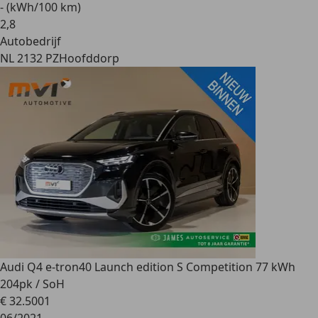
- (kWh/100 km)
2
,
8
Autobedrijf
NL 2132 PZ
Hoofddorp
Audi Q4 e-tron
40 Launch edition S Competition 77 kWh
204pk / SoH
€ 32.500
1