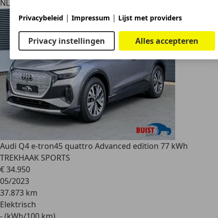
NL 6691 EJ
Gendt
|
|
Privacybeleid
Impressum
Lijst met providers
Privacy instellingen
Alles accepteren
Audi Q4 e-tron
45 quattro Advanced edition 77 kWh
TREKHAAK SPORTS
€ 34.950
05/2023
37.873 km
Elektrisch
- (kWh/100 km)