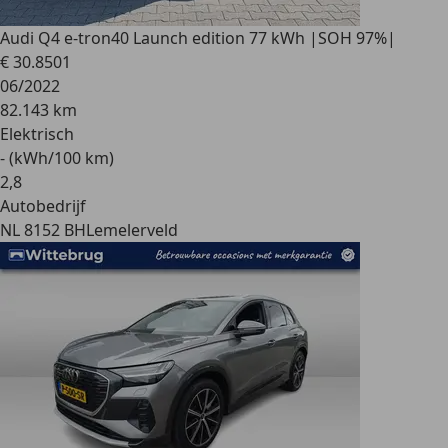
Audi Q4 e-tron
40 Launch edition 77 kWh |SOH 97%|
€ 30.850
1
06/2022
82.143 km
Elektrisch
- (kWh/100 km)
2
,
8
Autobedrijf
NL 8152 BH
Lemelerveld