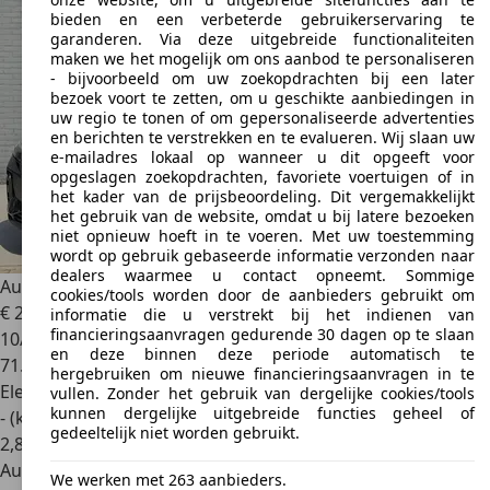
bieden en een verbeterde gebruikerservaring te
garanderen. Via deze uitgebreide functionaliteiten
maken we het mogelijk om ons aanbod te personaliseren
- bijvoorbeeld om uw zoekopdrachten bij een later
bezoek voort te zetten, om u geschikte aanbiedingen in
uw regio te tonen of om gepersonaliseerde advertenties
en berichten te verstrekken en te evalueren. Wij slaan uw
e-mailadres lokaal op wanneer u dit opgeeft voor
opgeslagen zoekopdrachten, favoriete voertuigen of in
het kader van de prijsbeoordeling. Dit vergemakkelijkt
het gebruik van de website, omdat u bij latere bezoeken
niet opnieuw hoeft in te voeren. Met uw toestemming
wordt op gebruik gebaseerde informatie verzonden naar
dealers waarmee u contact opneemt. Sommige
Audi Q4 e-tron
35 Edition 55 kWh
cookies/tools worden door de aanbieders gebruikt om
€ 24.250
informatie die u verstrekt bij het indienen van
financieringsaanvragen gedurende 30 dagen op te slaan
10/2021
en deze binnen deze periode automatisch te
71.785 km
hergebruiken om nieuwe financieringsaanvragen in te
Elektrisch
vullen. Zonder het gebruik van dergelijke cookies/tools
kunnen dergelijke uitgebreide functies geheel of
- (kWh/100 km)
gedeeltelijk niet worden gebruikt.
2
,
8
Autobedrijf
We werken met 263 aanbieders.