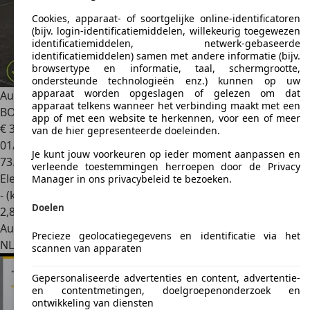
Cookies, apparaat- of soortgelijke online-identificatoren
(bijv. login-identificatiemiddelen, willekeurig toegewezen
identificatiemiddelen, netwerk-gebaseerde
identificatiemiddelen) samen met andere informatie (bijv.
browsertype en informatie, taal, schermgrootte,
ondersteunde technologieën enz.) kunnen op uw
apparaat worden opgeslagen of gelezen om dat
Audi Q4 e-tron
40 Edition 77 kWh | All-in prijs incl. 12 mnd
apparaat telkens wanneer het verbinding maakt met een
BOVA
app of met een website te herkennen, voor een of meer
€ 31.795
1
van de hier gepresenteerde doeleinden.
01/2023
Je kunt jouw voorkeuren op ieder moment aanpassen en
73.549 km
verleende toestemmingen herroepen door de Privacy
Elektrisch
Manager in ons privacybeleid te bezoeken.
- (kWh/100 km)
Doelen
2
,
8
Autobedrijf
Precieze geolocatiegegevens en identificatie via het
NL 8171 NS
Vaassen
scannen van apparaten
Gepersonaliseerde advertenties en content, advertentie-
en contentmetingen, doelgroepenonderzoek en
ontwikkeling van diensten