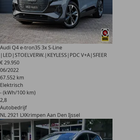
Audi Q4 e-tron
35 3x S-Line
|LED|STOELVERW.|KEYLESS|PDC V+A|SFEER
€ 29.950
06/2022
67.552 km
Elektrisch
- (kWh/100 km)
2
,
8
Autobedrijf
NL 2921 LX
Krimpen Aan Den Ijssel