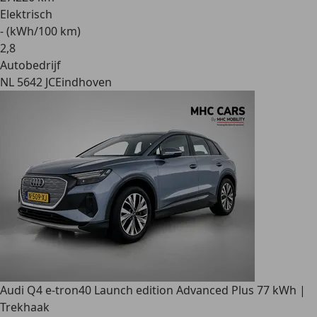
Elektrisch
- (kWh/100 km)
2
,
8
Autobedrijf
NL 5642 JC
Eindhoven
Audi Q4 e-tron
40 Launch edition Advanced Plus 77 kWh |
Trekhaak