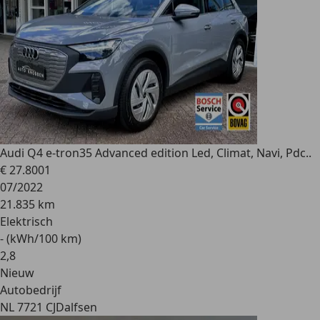
Audi Q4 e-tron
35 Advanced edition Led, Climat, Navi, Pdc..
€ 27.800
1
07/2022
21.835 km
Elektrisch
- (kWh/100 km)
2
,
8
Nieuw
Autobedrijf
NL 7721 CJ
Dalfsen