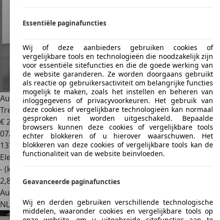
Essentiële paginafuncties
Wij of deze aanbieders gebruiken cookies of
vergelijkbare tools en technologieën die noodzakelijk zijn
voor essentiële sitefuncties en die de goede werking van
de website garanderen. Ze worden doorgaans gebruikt
als reactie op gebruikersactiviteit om belangrijke functies
mogelijk te maken, zoals het instellen en beheren van
Audi Q4 e-tron
40 Launch Edition Advanced 82kWh
inloggegevens of privacyvoorkeuren. Het gebruik van
Trekhaak Sportsto
deze cookies of vergelijkbare technologieën kan normaal
gesproken niet worden uitgeschakeld. Bepaalde
€ 25.895
1
browsers kunnen deze cookies of vergelijkbare tools
07/2021
echter blokkeren of u hierover waarschuwen. Het
137.171 km
blokkeren van deze cookies of vergelijkbare tools kan de
functionaliteit van de website beïnvloeden.
Elektrisch
- (kWh/100 km)
2
,
8
Geavanceerde paginafuncties
Autobedrijf
Wij en derden gebruiken verschillende technologische
NL 5738 AK
Mariahout
middelen, waaronder cookies en vergelijkbare tools op
onze website, om u uitgebreide sitefuncties aan te