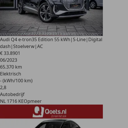
Audi Q4 e-tron
35 Edition 55 kWh|S-Line|Digital
dash|Stoelverw|AC
€ 33.890
1
06/2023
65.370 km
Elektrisch
- (kWh/100 km)
2
,
8
Autobedrijf
NL 1716 KE
Opmeer