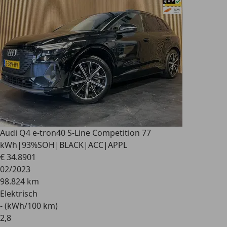
Audi Q4 e-tron
40 S-Line Competition 77
kWh|93%SOH|BLACK|ACC|APPL
€ 34.890
1
02/2023
98.824 km
Elektrisch
- (kWh/100 km)
2
,
8