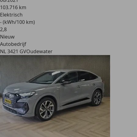
06/2021
103.716 km
Elektrisch
- (kWh/100 km)
2
,
8
Nieuw
Autobedrijf
NL 3421 GV
Oudewater