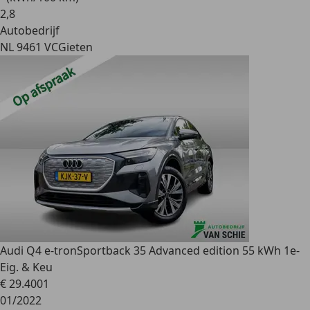
2
,
8
Autobedrijf
NL 9461 VC
Gieten
Audi Q4 e-tron
Sportback 35 Advanced edition 55 kWh 1e-
Eig. & Keu
€ 29.400
1
01/2022