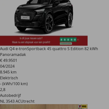
Audi Q4 e-tron
Sportback 45 quattro S Edition 82 kWh
Panoramadak
€ 49.950
1
04/2024
8.945 km
Elektrisch
- (kWh/100 km)
2
,
8
Autobedrijf
NL 3543 AC
Utrecht