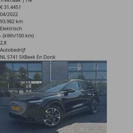
Trekhaak | He
€ 31.445
1
04/2022
93.982 km
Elektrisch
- (kWh/100 km)
2
,
8
Autobedrijf
NL 5741 SX
Beek En Donk