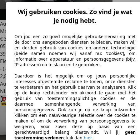
Wij gebruiken cookies. Zo vind je wat
je nodig hebt.
Audi Q4 e-tron
40 Advanced edition 77 kWh SOH 96,1 |
Matrix Led |
Om jou een zo goed mogelijke gebruikerservaring met
€ 34.950
1
de door ons aangeboden diensten te bieden, maken wij
05/2023
en derden gebruik van cookies en andere technologie
39.335 km
(beide samen noemen wij vanaf nu: 'cookies'), om
informatie over apparatuur en persoonsgegevens (bijv.
Elektrisch
IP-adressen) op te slaan en te gebruiken.
- (kWh/100 km)
2
,
8
Daardoor is het mogelijk om op jouw persoonlijke
interesses afgestemde reclame te tonen, onze diensten
Autobedrijf
te verbeteren en het gebruik daarvan te analyseren. Klik
NL 7905 SE
Hoogeveen
op de knop rechtsonder om akkoord te gaan met het
gebruik van toestemmingsplichtige cookies en de
daarmee samenhangende verwerking van
persoonsgegevens. Ook kun je op de knop linksonder
klikken om een nauwkeurige selectie over de cookies te
maken of om de verwerking van persoonsgegevens te
weigeren, voor zover deze op basis van een
gerechtvaardigd belang plaatsvindt. Wil jij
geen
toestemming verlenen
, klik dan
hier
.