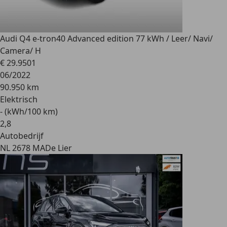
Audi Q4 e-tron
40 Advanced edition 77 kWh / Leer/ Navi/
Camera/ H
€ 29.950
1
06/2022
90.950 km
Elektrisch
- (kWh/100 km)
2
,
8
Autobedrijf
NL 2678 MA
De Lier