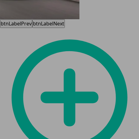
btnLabelPrev
btnLabelNext