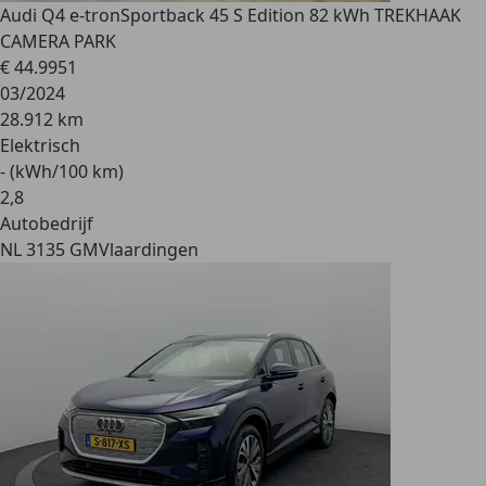
Audi Q4 e-tron
Sportback 45 S Edition 82 kWh TREKHAAK
CAMERA PARK
€ 44.995
1
03/2024
28.912 km
Elektrisch
- (kWh/100 km)
2
,
8
Autobedrijf
NL 3135 GM
Vlaardingen