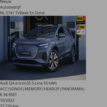
Nieuw
Autobedrijf
NL 5741 TV
Beek En Donk
Audi Q4 e-tron
35 S-Line 55 kWh
ACC|SONOS|MEMORY|HEADUP|PANORAMA|
€ 34.950
1
10/2022
27.226 km